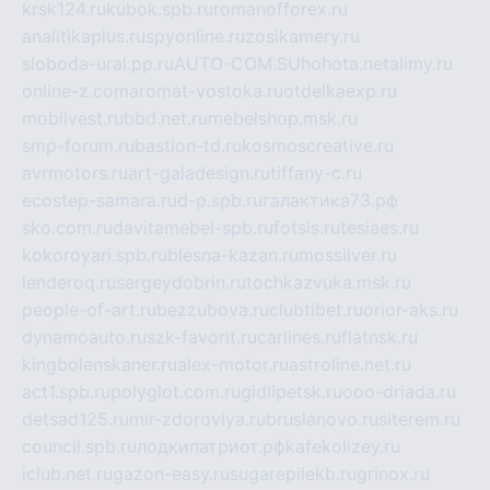
krsk124.ru
kubok.spb.ru
romanofforex.ru
analitikaplus.ru
spyonline.ru
zosikamery.ru
sloboda-ural.pp.ru
AUTO-COM.SU
hohota.net
alimy.ru
online-z.com
aromat-vostoka.ru
otdelkaexp.ru
mobilvest.ru
bbd.net.ru
mebelshop.msk.ru
smp-forum.ru
bastion-td.ru
kosmoscreative.ru
avrmotors.ru
art-galadesign.ru
tiffany-c.ru
ecostep-samara.ru
d-p.spb.ru
галактика73.рф
sko.com.ru
davitamebel-spb.ru
fotsis.ru
tesiaes.ru
kokoroyari.spb.ru
blesna-kazan.ru
mossilver.ru
lenderoq.ru
sergeydobrin.ru
tochkazvuka.msk.ru
people-of-art.ru
bezzubova.ru
clubtibet.ru
orior-aks.ru
dynamoauto.ru
szk-favorit.ru
carlines.ru
flatnsk.ru
kingbolenskaner.ru
alex-motor.ru
astroline.net.ru
act1.spb.ru
polyglot.com.ru
gidlipetsk.ru
ooo-driada.ru
detsad125.ru
mir-zdoroviya.ru
bruslanovo.ru
siterem.ru
council.spb.ru
лодкипатриот.рф
kafekolizey.ru
iclub.net.ru
gazon-easy.ru
sugarepilekb.ru
grinox.ru