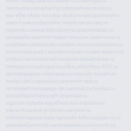
medic-today.ru
taksu.ru
comp123.ru
don-ykt.ru
teensvoice.ru
imgsharing.ru
domashnee-porno.ru
eva-elfie.ru
foto-tur.ru
biz-doska.ru
metropoltravel.ru
veslo-i-yakor.ru
borodino-media.ru
rostotsky.ru
regionufa.ru
weiss-bet.ru
zaryna.ru
casinotablet.ru
universalia.ru
remont-mebeli-moscow.ru
termomur.ru
clubfisher.ru
remstirufa.ru
erdamchi.ru
doramamama.ru
muraviovka-park.ru
worldofwoman.ru
clean-dreams.ru
arkrym.ru
kristinita.ru
dircomputer.ru
healthenter.ru
textexperts.ru
pivnaya-kruzhka.ru
kinofilmy-2021.ru
demolalapaluza.ru
tanyavanya.ru
remstir-tolyatti.ru
msdip.ru
jdol.ru
sokolovr.ru
newtech-spb.ru
rezemkleim.ru
massage-tai.ru
seonub.ru
zvonitut.ru
biolisichka24.ru
mncraft-download.ru
algoritm-sistema.ru
godflesh.ru
ru-industria.ru
zebra-tlt.ru
okna-proficom.ru
erynok.ru
onlinekinospace.ru
startupstudio-fefu.ru
zarges-ru.ru
gegenjustizunrecht.ru
autobalashov.ru
utrovortu.ru