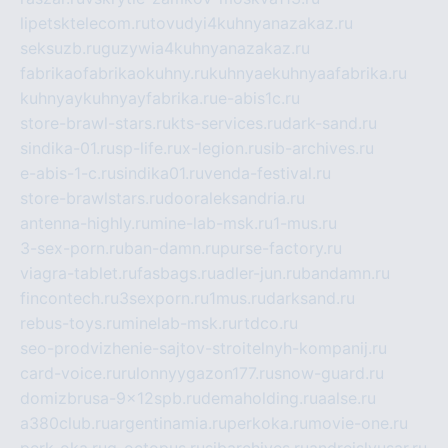
lipetsktelecom.ru
tovudyi4kuhnyanazakaz.ru
seksuzb.ru
guzywia4kuhnyanazakaz.ru
fabrikaofabrikaokuhny.ru
kuhnyaekuhnyaafabrika.ru
kuhnyaykuhnyayfabrika.ru
e-abis1c.ru
store-brawl-stars.ru
kts-services.ru
dark-sand.ru
sindika-01.ru
sp-life.ru
x-legion.ru
sib-archives.ru
e-abis-1-c.ru
sindika01.ru
venda-festival.ru
store-brawlstars.ru
dooraleksandria.ru
antenna-highly.ru
mine-lab-msk.ru
1-mus.ru
3-sex-porn.ru
ban-damn.ru
purse-factory.ru
viagra-tablet.ru
fasbags.ru
adler-jun.ru
bandamn.ru
fincontech.ru
3sexporn.ru
1mus.ru
darksand.ru
rebus-toys.ru
minelab-msk.ru
rtdco.ru
seo-prodvizhenie-sajtov-stroitelnyh-kompanij.ru
card-voice.ru
rulonnyygazon177.ru
snow-guard.ru
domizbrusa-9x12spb.ru
demaholding.ru
aalse.ru
a380club.ru
argentinamia.ru
perkoka.ru
movie-one.ru
perk-oka.ru
g-octopus.ru
sibarchives.ru
andreislyusar.ru