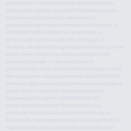
pylesostineco.ru
msts-ozarenie.ru
kameryjooan.ru
artemovskij.ru
dopler.spb.ru
aid70.ru
metall-perm.ru
ndm.msk.ru
ratingzooshop.ru
apiaccess.ru
globalautotrade.info
bezverhovskoe.ru
drsschool.ru
ZOOSMART.SPB.RU
dalakony.ru
medikijob.ru
remontt.spb.ru
photostudia.spb.ru
myragon.ru
terramia.ru
academy62.ru
gardengallereya.ru
rti.com.ru
artem-news.ru
biserinca.ru
krasnodarkurort.com
imshowtv.ru
mebel-v-tule.ru
mobtopik.ru
pcsecurity.net.ru
tool-sib.ru
multimetrunit.ru
sp-tour.ru
fan-cs.ru
santeh-russia.ru
symbian9.net.ru
DSHAIR.RU
tmmotors.spb.ru
xjocuricopii.com
musavtomat.msk.ru
obustrojdom.ru
sovetcik.ru
ybaranovskaya.ru
ppknews.ru
cult-alshei.ru
JAPANRUSSIA.RU
proekciyamebel.ru
imper-finans.ru
rim.org.ru
glamourai.ru
brassminus.ru
zabor-pro.ru
ftn.pp.ru
dorogoe58.ru
laimengpacker.ru
kuzova-zapchasti.ru
sageerp.ru
taxodrom.ru
dsrazvitie.ru
hardcity.net.ru