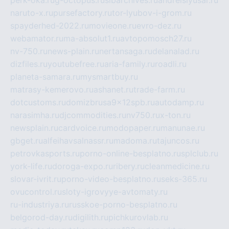
naruto-x.ru
pursefactory.ru
tor-lyubov-i-grom.ru
spayderhed-2022.ru
movieone.ru
evro-dez.ru
webamator.ru
ma-absolut1.ru
avtopomosch27.ru
nv-750.ru
news-plain.ru
nertansaga.ru
delanalad.ru
dizfiles.ru
youtubefree.ru
aria-family.ru
roadli.ru
planeta-samara.ru
mysmartbuy.ru
matrasy-kemerovo.ru
ashanet.ru
trade-farm.ru
dotcustoms.ru
domizbrusa9x12spb.ru
autodamp.ru
narasimha.ru
djcommodities.ru
nv750.ru
x-ton.ru
newsplain.ru
cardvoice.ru
modopaper.ru
manunae.ru
gbget.ru
alfeihavsalnassr.ru
madoma.ru
tajuncos.ru
petrovkasports.ru
porno-online-besplatno.ru
splclub.ru
york-life.ru
doroga-expo.ru
ribery.ru
cleanmedicine.ru
slovar-ivrit.ru
porno-video-besplatno.ru
seks-365.ru
ovucontrol.ru
sloty-igrovyye-avtomaty.ru
ru-industriya.ru
russkoe-porno-besplatno.ru
belgorod-day.ru
digilith.ru
pichkurovlab.ru