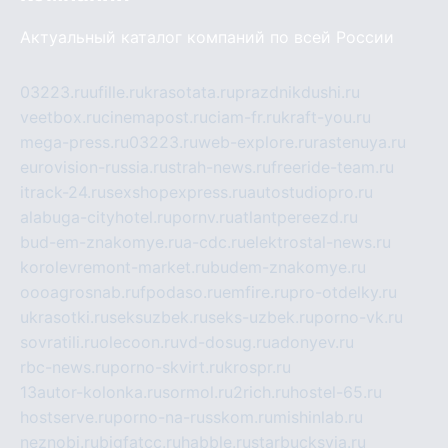
Актуальный каталог компаний по всей России
03223.ru
ufille.ru
krasotata.ru
prazdnikdushi.ru
veetbox.ru
cinemapost.ru
ciam-fr.ru
kraft-you.ru
mega-press.ru
03223.ru
web-explore.ru
rastenuya.ru
eurovision-russia.ru
strah-news.ru
freeride-team.ru
itrack-24.ru
sexshopexpress.ru
autostudiopro.ru
alabuga-cityhotel.ru
pornv.ru
atlantpereezd.ru
bud-em-znakomye.ru
a-cdc.ru
elektrostal-news.ru
korolevremont-market.ru
budem-znakomye.ru
oooagrosnab.ru
fpodaso.ru
emfire.ru
pro-otdelky.ru
ukrasotki.ru
seksuzbek.ru
seks-uzbek.ru
porno-vk.ru
sovratili.ru
olecoon.ru
vd-dosug.ru
adonyev.ru
rbc-news.ru
porno-skvirt.ru
krospr.ru
13autor-kolonka.ru
sormol.ru
2rich.ru
hostel-65.ru
hostserve.ru
porno-na-russkom.ru
mishinlab.ru
neznobi.ru
bigfatcc.ru
habble.ru
starbucksvia.ru