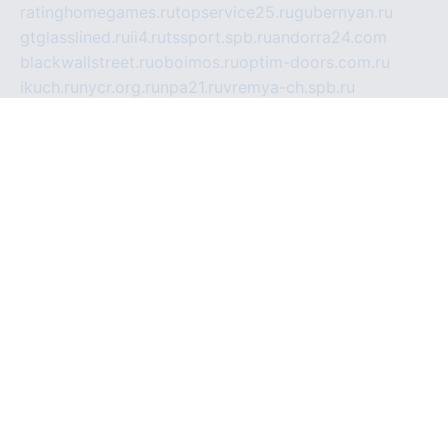
ratinghomegames.ru
topservice25.ru
gubernyan.ru
gtglasslined.ru
ii4.ru
tssport.spb.ru
andorra24.com
blackwallstreet.ru
oboimos.ru
optim-doors.com.ru
ikuch.ru
nycr.org.ru
npa21.ru
vremya-ch.spb.ru
desert000.ru
ivtorgi.ru
ifiori.ru
catalog-statei.ru
dcv.org.ru
spetsmaster174.ru
ipkameryhiseeu.ru
dum26.ru
ruspol.spb.ru
fr-opendp.ru
kam-solnyshko.ru
cheyenne-arapaho.ru
sevzapmetal.spb.ru
ted-lapidus.spb.ru
parasite-eliminator.ru
sigma-complete.ru
modernworld.ru
dama-moda.ru
eholot-group.ru
sk-nvkz.ru
DRONGOLD.RU
democratia2.ru
i-farmer.ru
mass-sport.org
jablonex.spb.ru
bookmess.ru
linkword.ru
refineua.com.ru
cs-spec.net.ru
altay-mebel.ru
DNK-THEATRE.RU
mechaniks.spb.ru
ipcamtechage.ru
skosta.ru
a-sun.ru
stroy-ldsp.ru
snowlands.org.ru
childrensshoes.ru
mrlizzy.ru
mebelsofiakrd.ru
bulizhenko.ru
rumantick.net.ru
mtszerno.ru