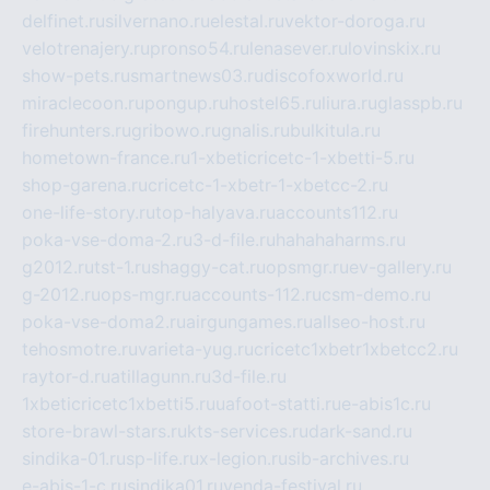
delfinet.ru
silvernano.ru
elestal.ru
vektor-doroga.ru
velotrenajery.ru
pronso54.ru
lenasever.ru
lovinskix.ru
show-pets.ru
smartnews03.ru
discofoxworld.ru
miraclecoon.ru
pongup.ru
hostel65.ru
liura.ru
glasspb.ru
firehunters.ru
gribowo.ru
gnalis.ru
bulkitula.ru
hometown-france.ru
1-xbeticricetc-1-xbetti-5.ru
shop-garena.ru
cricetc-1-xbetr-1-xbetcc-2.ru
one-life-story.ru
top-halyava.ru
accounts112.ru
poka-vse-doma-2.ru
3-d-file.ru
hahahaharms.ru
g2012.ru
tst-1.ru
shaggy-cat.ru
opsmgr.ru
ev-gallery.ru
g-2012.ru
ops-mgr.ru
accounts-112.ru
csm-demo.ru
poka-vse-doma2.ru
airgungames.ru
allseo-host.ru
tehosmotre.ru
varieta-yug.ru
cricetc1xbetr1xbetcc2.ru
raytor-d.ru
atillagunn.ru
3d-file.ru
1xbeticricetc1xbetti5.ru
uafoot-statti.ru
e-abis1c.ru
store-brawl-stars.ru
kts-services.ru
dark-sand.ru
sindika-01.ru
sp-life.ru
x-legion.ru
sib-archives.ru
e-abis-1-c.ru
sindika01.ru
venda-festival.ru