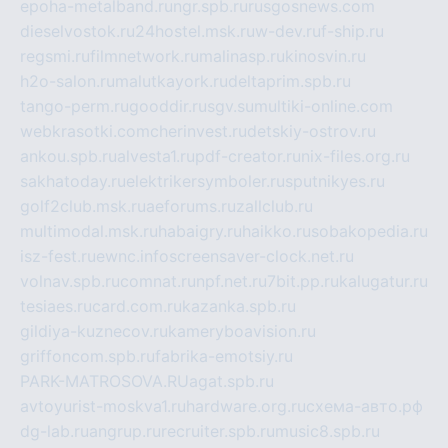
epoha-metalband.ru
ngr.spb.ru
rusgosnews.com
dieselvostok.ru
24hostel.msk.ru
w-dev.ru
f-ship.ru
regsmi.ru
filmnetwork.ru
malinasp.ru
kinosvin.ru
h2o-salon.ru
malutkayork.ru
deltaprim.spb.ru
tango-perm.ru
gooddir.ru
sgv.su
multiki-online.com
webkrasotki.com
cherinvest.ru
detskiy-ostrov.ru
ankou.spb.ru
alvesta1.ru
pdf-creator.ru
nix-files.org.ru
sakhatoday.ru
elektrikersymboler.ru
sputnikyes.ru
golf2club.msk.ru
aeforums.ru
zallclub.ru
multimodal.msk.ru
habaigry.ru
haikko.ru
sobakopedia.ru
isz-fest.ru
ewnc.info
screensaver-clock.net.ru
volnav.spb.ru
comnat.ru
npf.net.ru
7bit.pp.ru
kalugatur.ru
tesiaes.ru
card.com.ru
kazanka.spb.ru
gildiya-kuznecov.ru
kameryboavision.ru
griffoncom.spb.ru
fabrika-emotsiy.ru
PARK-MATROSOVA.RU
agat.spb.ru
avtoyurist-moskva1.ru
hardware.org.ru
схема-авто.рф
dg-lab.ru
angrup.ru
recruiter.spb.ru
music8.spb.ru