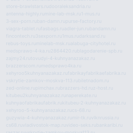
store-brawlstars.ru
dooraleksandria.ru
antenna-highly.ru
mine-lab-msk.ru
1-mus.ru
3-sex-porn.ru
ban-damn.ru
purse-factory.ru
viagra-tablet.ru
fasbags.ru
adler-jun.ru
bandamn.ru
fincontech.ru
3sexporn.ru
1mus.ru
darksand.ru
rebus-toys.ru
minelab-msk.ru
alabuga-cityhotel.ru
medsprawo-4-ka.ru
2864420.ru
blagodarenie-spb.ru
zajmy24.ru
tovudyi-4-kuhnyanazakaz.ru
brazzerscom.ru
medsprawo4ka.ru
xehyroo5kuhnyanazakaz.ru
fabrikayfabrikaefabrika.ru
vskrytie-zamkov-moskva-113.ru
biletnadom.ru
zed-online.ru
pimchax.ru
brazzers-hd.ru
z-host.ru
kitubeu2kuhnyanazakaz.ru
naperekate.ru
kuhnyaofabrikaufabrik.ru
kitubeu-2-kuhnyanazakaz.ru
xehyroo-5-kuhnyanazakaz.ru
cs-68.ru
guzywia-4-kuhnyanazakaz.ru
mir-tk.ru
vlknrussia.ru
cs68.ru
vladivostok-map.ru
video-seks.ru
bankaribi.ru
raszar.ru
vskrytie-zamkov-moskva113.ru