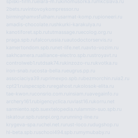
spiski-firm.ru
elara-m.ru
kinomusorka.ru
mkcslava.ru
2bets.ru
vintovoykompressor.ru
birminghamvsfulham.ru
sarmat-komp.ru
pioneeri.ru
amadis-chocolate.ru
shkurki-karakulya.ru
kanotiforet.spb.ru
tutmassage.ru
ecolog.org.ru
praga.spb.ru
falcorussia.ru
autodoctorservis.ru
kamertondom.spb.ru
net-life.net.ru
avto-vozim.ru
sakhcamera.ru
alliance-electro.spb.ru
stroyavt.ru
controlweb1.ru
tdsak74.ru
kinzozo-ru.ru
kvotka.ru
iron-snab.ru
costa-bella.ru
eugrus.pp.ru
associaciya39.ru
primexpo.spb.ru
bezmorchin.ru
ia2.ru
cpt21.ru
ispecspb.ru
regahost.ru
kolosok-elita.ru
tae-kwon.ru
consrio.com.ru
insiam.ru
avegainfo.ru
archery161.ru
bigencyclica.ru
vlast16.ru
korru.net
sarmiento.spb.su
extelopedia.ru
lammin-suo.spb.ru
iskatour.spb.ru
snpi.org.ru
running-line.ru
krygeva-spa.ru
chel.net.ru
rust-loco.ru
dugshop.ru
hl-beta.spb.ru
school494.spb.ru
mymubaby.ru