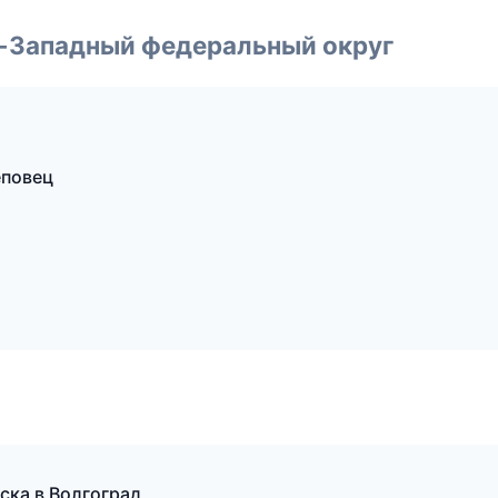
о-Западный федеральный округ
еповец
еска в Волгоград