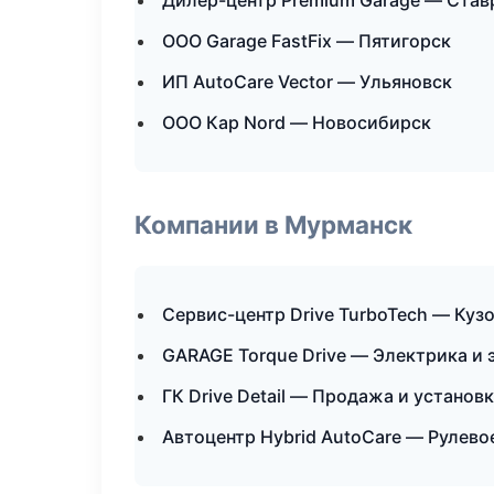
Дилер-центр Premium Garage — Став
ООО Garage FastFix — Пятигорск
ИП AutoCare Vector — Ульяновск
ООО Кар Nord — Новосибирск
Компании в Мурманск
Сервис-центр Drive TurboTech — Куз
GARAGE Torque Drive — Электрика и 
ГК Drive Detail — Продажа и устано
Автоцентр Hybrid AutoCare — Рулево