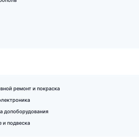
рополь
овной ремонт и покраска
электроника
вка допоборудования
е и подвеска