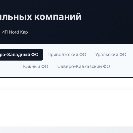
ильных компаний
 ИП Nord Кар
ро-Западный ФО
Приволжский ФО
Уральский ФО
Южный ФО
Северо-Кавказский ФО