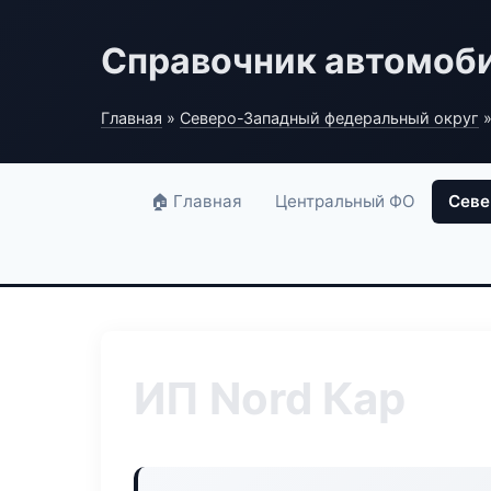
Справочник автомоб
Главная
»
Северо-Западный федеральный округ
»
🏠 Главная
Центральный ФО
Севе
ИП Nord Кар