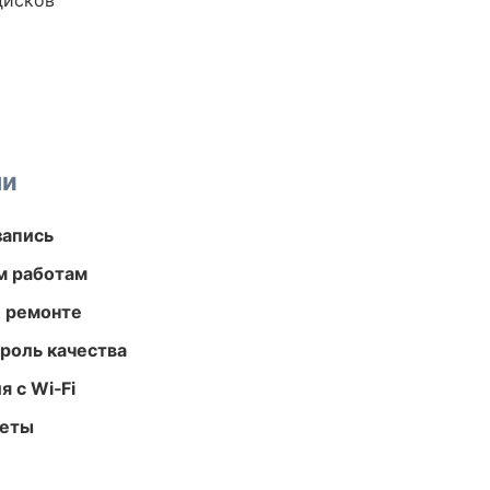
дисков
ми
запись
м работам
и ремонте
роль качества
 с Wi‑Fi
меты