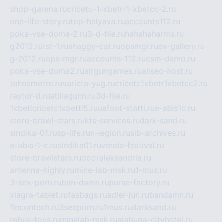
shop-garena.ru
cricetc-1-xbetr-1-xbetcc-2.ru
one-life-story.ru
top-halyava.ru
accounts112.ru
poka-vse-doma-2.ru
3-d-file.ru
hahahaharms.ru
g2012.ru
tst-1.ru
shaggy-cat.ru
opsmgr.ru
ev-gallery.ru
g-2012.ru
ops-mgr.ru
accounts-112.ru
csm-demo.ru
poka-vse-doma2.ru
airgungames.ru
allseo-host.ru
tehosmotre.ru
varieta-yug.ru
cricetc1xbetr1xbetcc2.ru
raytor-d.ru
atillagunn.ru
3d-file.ru
1xbeticricetc1xbetti5.ru
uafoot-statti.ru
e-abis1c.ru
store-brawl-stars.ru
kts-services.ru
dark-sand.ru
sindika-01.ru
sp-life.ru
x-legion.ru
sib-archives.ru
e-abis-1-c.ru
sindika01.ru
venda-festival.ru
store-brawlstars.ru
dooraleksandria.ru
antenna-highly.ru
mine-lab-msk.ru
1-mus.ru
3-sex-porn.ru
ban-damn.ru
purse-factory.ru
viagra-tablet.ru
fasbags.ru
adler-jun.ru
bandamn.ru
fincontech.ru
3sexporn.ru
1mus.ru
darksand.ru
rebus-toys.ru
minelab-msk.ru
alabuga-cityhotel.ru