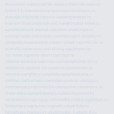
eurovision-russia.ru
strah-news.ru
freeride-team.ru
itrack-24.ru
sexshopexpress.ru
autostudiopro.ru
alabuga-cityhotel.ru
pornv.ru
atlantpereezd.ru
bud-em-znakomye.ru
a-cdc.ru
elektrostal-news.ru
korolevremont-market.ru
budem-znakomye.ru
oooagrosnab.ru
fpodaso.ru
emfire.ru
pro-otdelky.ru
ukrasotki.ru
seksuzbek.ru
seks-uzbek.ru
porno-vk.ru
sovratili.ru
olecoon.ru
vd-dosug.ru
adonyev.ru
rbc-news.ru
porno-skvirt.ru
krospr.ru
13autor-kolonka.ru
sormol.ru
2rich.ru
hostel-65.ru
hostserve.ru
porno-na-russkom.ru
mishinlab.ru
neznobi.ru
bigfatcc.ru
habble.ru
starbucksvia.ru
delfinet.ru
silvernano.ru
elestal.ru
vektor-doroga.ru
velotrenajery.ru
pronso54.ru
lenasever.ru
lovinskix.ru
show-pets.ru
smartnews03.ru
discofoxworld.ru
miraclecoon.ru
pongup.ru
hostel65.ru
liura.ru
glasspb.ru
firehunters.ru
gribowo.ru
gnalis.ru
bulkitula.ru
hometown-france.ru
1-xbeticricetc-1-xbetti-5.ru