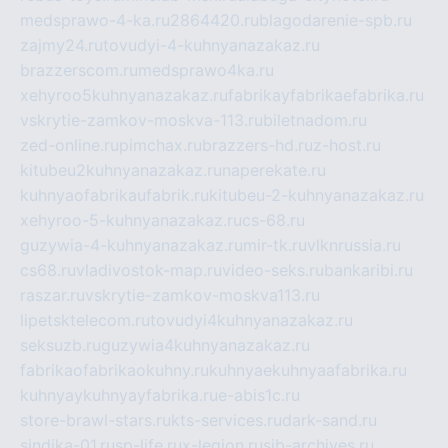
medsprawo-4-ka.ru
2864420.ru
blagodarenie-spb.ru
zajmy24.ru
tovudyi-4-kuhnyanazakaz.ru
brazzerscom.ru
medsprawo4ka.ru
xehyroo5kuhnyanazakaz.ru
fabrikayfabrikaefabrika.ru
vskrytie-zamkov-moskva-113.ru
biletnadom.ru
zed-online.ru
pimchax.ru
brazzers-hd.ru
z-host.ru
kitubeu2kuhnyanazakaz.ru
naperekate.ru
kuhnyaofabrikaufabrik.ru
kitubeu-2-kuhnyanazakaz.ru
xehyroo-5-kuhnyanazakaz.ru
cs-68.ru
guzywia-4-kuhnyanazakaz.ru
mir-tk.ru
vlknrussia.ru
cs68.ru
vladivostok-map.ru
video-seks.ru
bankaribi.ru
raszar.ru
vskrytie-zamkov-moskva113.ru
lipetsktelecom.ru
tovudyi4kuhnyanazakaz.ru
seksuzb.ru
guzywia4kuhnyanazakaz.ru
fabrikaofabrikaokuhny.ru
kuhnyaekuhnyaafabrika.ru
kuhnyaykuhnyayfabrika.ru
e-abis1c.ru
store-brawl-stars.ru
kts-services.ru
dark-sand.ru
sindika-01.ru
sp-life.ru
x-legion.ru
sib-archives.ru