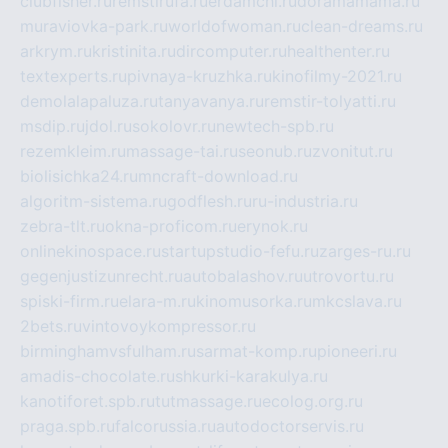
clubfisher.ru
remstirufa.ru
erdamchi.ru
doramamama.ru
muraviovka-park.ru
worldofwoman.ru
clean-dreams.ru
arkrym.ru
kristinita.ru
dircomputer.ru
healthenter.ru
textexperts.ru
pivnaya-kruzhka.ru
kinofilmy-2021.ru
demolalapaluza.ru
tanyavanya.ru
remstir-tolyatti.ru
msdip.ru
jdol.ru
sokolovr.ru
newtech-spb.ru
rezemkleim.ru
massage-tai.ru
seonub.ru
zvonitut.ru
biolisichka24.ru
mncraft-download.ru
algoritm-sistema.ru
godflesh.ru
ru-industria.ru
zebra-tlt.ru
okna-proficom.ru
erynok.ru
onlinekinospace.ru
startupstudio-fefu.ru
zarges-ru.ru
gegenjustizunrecht.ru
autobalashov.ru
utrovortu.ru
spiski-firm.ru
elara-m.ru
kinomusorka.ru
mkcslava.ru
2bets.ru
vintovoykompressor.ru
birminghamvsfulham.ru
sarmat-komp.ru
pioneeri.ru
amadis-chocolate.ru
shkurki-karakulya.ru
kanotiforet.spb.ru
tutmassage.ru
ecolog.org.ru
praga.spb.ru
falcorussia.ru
autodoctorservis.ru