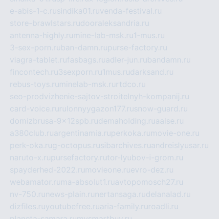
e-abis-1-c.ru
sindika01.ru
venda-festival.ru
store-brawlstars.ru
dooraleksandria.ru
antenna-highly.ru
mine-lab-msk.ru
1-mus.ru
3-sex-porn.ru
ban-damn.ru
purse-factory.ru
viagra-tablet.ru
fasbags.ru
adler-jun.ru
bandamn.ru
fincontech.ru
3sexporn.ru
1mus.ru
darksand.ru
rebus-toys.ru
minelab-msk.ru
rtdco.ru
seo-prodvizhenie-sajtov-stroitelnyh-kompanij.ru
card-voice.ru
rulonnyygazon177.ru
snow-guard.ru
domizbrusa-9x12spb.ru
demaholding.ru
aalse.ru
a380club.ru
argentinamia.ru
perkoka.ru
movie-one.ru
perk-oka.ru
g-octopus.ru
sibarchives.ru
andreislyusar.ru
naruto-x.ru
pursefactory.ru
tor-lyubov-i-grom.ru
spayderhed-2022.ru
movieone.ru
evro-dez.ru
webamator.ru
ma-absolut1.ru
avtopomosch27.ru
nv-750.ru
news-plain.ru
nertansaga.ru
delanalad.ru
dizfiles.ru
youtubefree.ru
aria-family.ru
roadli.ru
planeta-samara.ru
mysmartbuy.ru