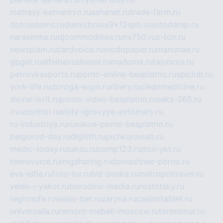
matrasy-kemerovo.ru
ashanet.ru
trade-farm.ru
dotcustoms.ru
domizbrusa9x12spb.ru
autodamp.ru
narasimha.ru
djcommodities.ru
nv750.ru
x-ton.ru
newsplain.ru
cardvoice.ru
modopaper.ru
manunae.ru
gbget.ru
alfeihavsalnassr.ru
madoma.ru
tajuncos.ru
petrovkasports.ru
porno-online-besplatno.ru
splclub.ru
york-life.ru
doroga-expo.ru
ribery.ru
cleanmedicine.ru
slovar-ivrit.ru
porno-video-besplatno.ru
seks-365.ru
ovucontrol.ru
sloty-igrovyye-avtomaty.ru
ru-industriya.ru
russkoe-porno-besplatno.ru
belgorod-day.ru
digilith.ru
pichkurovlab.ru
medic-today.ru
taksu.ru
comp123.ru
don-ykt.ru
teensvoice.ru
imgsharing.ru
domashnee-porno.ru
eva-elfie.ru
foto-tur.ru
biz-doska.ru
metropoltravel.ru
veslo-i-yakor.ru
borodino-media.ru
rostotsky.ru
regionufa.ru
weiss-bet.ru
zaryna.ru
casinotablet.ru
universalia.ru
remont-mebeli-moscow.ru
termomur.ru