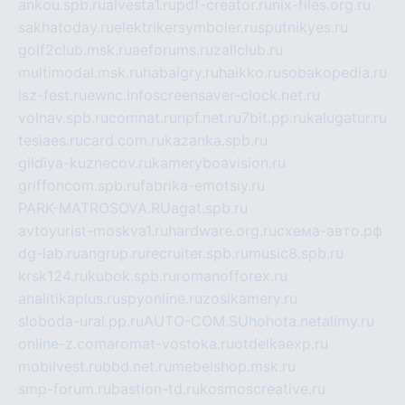
ankou.spb.ru
alvesta1.ru
pdf-creator.ru
nix-files.org.ru
sakhatoday.ru
elektrikersymboler.ru
sputnikyes.ru
golf2club.msk.ru
aeforums.ru
zallclub.ru
multimodal.msk.ru
habaigry.ru
haikko.ru
sobakopedia.ru
isz-fest.ru
ewnc.info
screensaver-clock.net.ru
volnav.spb.ru
comnat.ru
npf.net.ru
7bit.pp.ru
kalugatur.ru
tesiaes.ru
card.com.ru
kazanka.spb.ru
gildiya-kuznecov.ru
kameryboavision.ru
griffoncom.spb.ru
fabrika-emotsiy.ru
PARK-MATROSOVA.RU
agat.spb.ru
avtoyurist-moskva1.ru
hardware.org.ru
схема-авто.рф
dg-lab.ru
angrup.ru
recruiter.spb.ru
music8.spb.ru
krsk124.ru
kubok.spb.ru
romanofforex.ru
analitikaplus.ru
spyonline.ru
zosikamery.ru
sloboda-ural.pp.ru
AUTO-COM.SU
hohota.net
alimy.ru
online-z.com
aromat-vostoka.ru
otdelkaexp.ru
mobilvest.ru
bbd.net.ru
mebelshop.msk.ru
smp-forum.ru
bastion-td.ru
kosmoscreative.ru