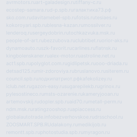
avrmotors.ru
art-galadesign.ru
tiffany-c.ru
ecostep-samara.ru
d-p.spb.ru
галактика73.рф
sko.com.ru
davitamebel-spb.ru
fotsis.ru
tesiaes.ru
kokoroyari.spb.ru
blesna-kazan.ru
mossilver.ru
lenderoq.ru
sergeydobrin.ru
tochkazvuka.msk.ru
people-of-art.ru
bezzubova.ru
clubtibet.ru
orior-aks.ru
dynamoauto.ru
szk-favorit.ru
carlines.ru
flatnsk.ru
kingbolenskaner.ru
alex-motor.ru
astroline.net.ru
act1.spb.ru
polyglot.com.ru
gidlipetsk.ru
ooo-driada.ru
detsad125.ru
mir-zdoroviya.ru
bruslanovo.ru
siterem.ru
council.spb.ru
лодкипатриот.рф
kafekolizey.ru
iclub.net.ru
gazon-easy.ru
sugarepilekb.ru
grinox.ru
pylesostineco.ru
msts-ozarenie.ru
kameryjooan.ru
artemovskij.ru
dopler.spb.ru
aid70.ru
metall-perm.ru
ndm.msk.ru
ratingzooshop.ru
apiaccess.ru
globalautotrade.info
bezverhovskoe.ru
drsschool.ru
ZOOSMART.SPB.RU
dalakony.ru
medikijob.ru
remontt.spb.ru
photostudia.spb.ru
myragon.ru