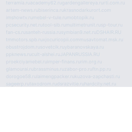
terramia.ru
academy62.ru
gardengallereya.ru
rti.com.ru
artem-news.ru
biserinca.ru
krasnodarkurort.com
imshowtv.ru
mebel-v-tule.ru
mobtopik.ru
pcsecurity.net.ru
tool-sib.ru
multimetrunit.ru
sp-tour.ru
fan-cs.ru
santeh-russia.ru
symbian9.net.ru
DSHAIR.RU
tmmotors.spb.ru
xjocuricopii.com
musavtomat.msk.ru
obustrojdom.ru
sovetcik.ru
ybaranovskaya.ru
ppknews.ru
cult-alshei.ru
JAPANRUSSIA.RU
proekciyamebel.ru
imper-finans.ru
rim.org.ru
glamourai.ru
brassminus.ru
zabor-pro.ru
ftn.pp.ru
dorogoe58.ru
laimengpacker.ru
kuzova-zapchasti.ru
sageerp.ru
taxodrom.ru
dsrazvitie.ru
hardcity.net.ru
ratinghomegames.ru
topservice25.ru
gubernyan.ru
gtglasslined.ru
ii4.ru
tssport.spb.ru
andorra24.com
blackwallstreet.ru
oboimos.ru
optim-doors.com.ru
ikuch.ru
nycr.org.ru
npa21.ru
vremya-ch.spb.ru
desert000.ru
ivtorgi.ru
ifiori.ru
catalog-statei.ru
dcv.org.ru
spetsmaster174.ru
ipkameryhiseeu.ru