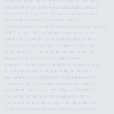
kamertondom.spb.ru
net-life.net.ru
avto-vozim.ru
sakhcamera.ru
alliance-electro.spb.ru
stroyavt.ru
controlweb1.ru
tdsak74.ru
kinzozo-ru.ru
kvotka.ru
iron-snab.ru
costa-bella.ru
eugrus.pp.ru
associaciya39.ru
primexpo.spb.ru
bezmorchin.ru
ia2.ru
cpt21.ru
ispecspb.ru
regahost.ru
kolosok-elita.ru
tae-kwon.ru
consrio.com.ru
insiam.ru
avegainfo.ru
archery161.ru
bigencyclica.ru
vlast16.ru
korru.net
sarmiento.spb.su
extelopedia.ru
lammin-suo.spb.ru
iskatour.spb.ru
snpi.org.ru
running-line.ru
krygeva-spa.ru
chel.net.ru
rust-loco.ru
dugshop.ru
hl-beta.spb.ru
school494.spb.ru
mymubaby.ru
epoha-metalband.ru
ngr.spb.ru
rusgosnews.com
dieselvostok.ru
24hostel.msk.ru
w-dev.ru
f-ship.ru
regsmi.ru
filmnetwork.ru
malinasp.ru
kinosvin.ru
h2o-salon.ru
malutkayork.ru
deltaprim.spb.ru
tango-perm.ru
gooddir.ru
sgv.su
multiki-online.com
webkrasotki.com
cherinvest.ru
detskiy-ostrov.ru