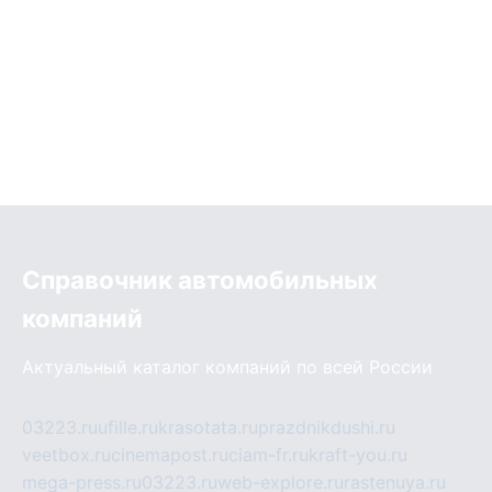
Справочник автомобильных
компаний
Актуальный каталог компаний по всей России
03223.ru
ufille.ru
krasotata.ru
prazdnikdushi.ru
veetbox.ru
cinemapost.ru
ciam-fr.ru
kraft-you.ru
mega-press.ru
03223.ru
web-explore.ru
rastenuya.ru