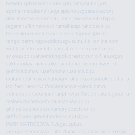
hl-beta.spb.ru
school494.spb.ru
mymubaby.ru
epoha-metalband.ru
ngr.spb.ru
rusgosnews.com
dieselvostok.ru
24hostel.msk.ru
w-dev.ru
f-ship.ru
regsmi.ru
filmnetwork.ru
malinasp.ru
kinosvin.ru
h2o-salon.ru
malutkayork.ru
deltaprim.spb.ru
tango-perm.ru
gooddir.ru
sgv.su
multiki-online.com
webkrasotki.com
cherinvest.ru
detskiy-ostrov.ru
ankou.spb.ru
alvesta1.ru
pdf-creator.ru
nix-files.org.ru
sakhatoday.ru
elektrikersymboler.ru
sputnikyes.ru
golf2club.msk.ru
aeforums.ru
zallclub.ru
multimodal.msk.ru
habaigry.ru
haikko.ru
sobakopedia.ru
isz-fest.ru
ewnc.info
screensaver-clock.net.ru
volnav.spb.ru
comnat.ru
npf.net.ru
7bit.pp.ru
kalugatur.ru
tesiaes.ru
card.com.ru
kazanka.spb.ru
gildiya-kuznecov.ru
kameryboavision.ru
griffoncom.spb.ru
fabrika-emotsiy.ru
PARK-MATROSOVA.RU
agat.spb.ru
avtoyurist-moskva1.ru
hardware.org.ru
схема-авто.рф