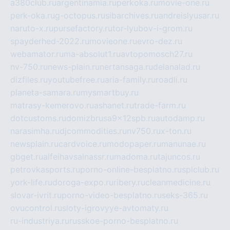
a380club.ru
argentinamia.ru
perkoka.ru
movie-one.ru
perk-oka.ru
g-octopus.ru
sibarchives.ru
andreislyusar.ru
naruto-x.ru
pursefactory.ru
tor-lyubov-i-grom.ru
spayderhed-2022.ru
movieone.ru
evro-dez.ru
webamator.ru
ma-absolut1.ru
avtopomosch27.ru
nv-750.ru
news-plain.ru
nertansaga.ru
delanalad.ru
dizfiles.ru
youtubefree.ru
aria-family.ru
roadli.ru
planeta-samara.ru
mysmartbuy.ru
matrasy-kemerovo.ru
ashanet.ru
trade-farm.ru
dotcustoms.ru
domizbrusa9x12spb.ru
autodamp.ru
narasimha.ru
djcommodities.ru
nv750.ru
x-ton.ru
newsplain.ru
cardvoice.ru
modopaper.ru
manunae.ru
gbget.ru
alfeihavsalnassr.ru
madoma.ru
tajuncos.ru
petrovkasports.ru
porno-online-besplatno.ru
splclub.ru
york-life.ru
doroga-expo.ru
ribery.ru
cleanmedicine.ru
slovar-ivrit.ru
porno-video-besplatno.ru
seks-365.ru
ovucontrol.ru
sloty-igrovyye-avtomaty.ru
ru-industriya.ru
russkoe-porno-besplatno.ru