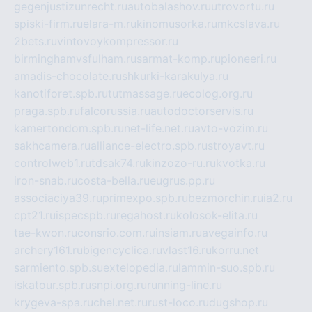
gegenjustizunrecht.ru
autobalashov.ru
utrovortu.ru
spiski-firm.ru
elara-m.ru
kinomusorka.ru
mkcslava.ru
2bets.ru
vintovoykompressor.ru
birminghamvsfulham.ru
sarmat-komp.ru
pioneeri.ru
amadis-chocolate.ru
shkurki-karakulya.ru
kanotiforet.spb.ru
tutmassage.ru
ecolog.org.ru
praga.spb.ru
falcorussia.ru
autodoctorservis.ru
kamertondom.spb.ru
net-life.net.ru
avto-vozim.ru
sakhcamera.ru
alliance-electro.spb.ru
stroyavt.ru
controlweb1.ru
tdsak74.ru
kinzozo-ru.ru
kvotka.ru
iron-snab.ru
costa-bella.ru
eugrus.pp.ru
associaciya39.ru
primexpo.spb.ru
bezmorchin.ru
ia2.ru
cpt21.ru
ispecspb.ru
regahost.ru
kolosok-elita.ru
tae-kwon.ru
consrio.com.ru
insiam.ru
avegainfo.ru
archery161.ru
bigencyclica.ru
vlast16.ru
korru.net
sarmiento.spb.su
extelopedia.ru
lammin-suo.spb.ru
iskatour.spb.ru
snpi.org.ru
running-line.ru
krygeva-spa.ru
chel.net.ru
rust-loco.ru
dugshop.ru