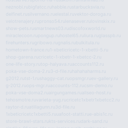
neznobi.ru
bigfatcc.ru
habble.ru
starbucksvia.ru
delfinet.ru
silvernano.ru
elestal.ru
vektor-doroga.ru
velotrenajery.ru
pronso54.ru
lenasever.ru
lovinskix.ru
show-pets.ru
smartnews03.ru
discofoxworld.ru
miraclecoon.ru
pongup.ru
hostel65.ru
liura.ru
glasspb.ru
firehunters.ru
gribowo.ru
gnalis.ru
bulkitula.ru
hometown-france.ru
1-xbeticricetc-1-xbetti-5.ru
shop-garena.ru
cricetc-1-xbetr-1-xbetcc-2.ru
one-life-story.ru
top-halyava.ru
accounts112.ru
poka-vse-doma-2.ru
3-d-file.ru
hahahaharms.ru
g2012.ru
tst-1.ru
shaggy-cat.ru
opsmgr.ru
ev-gallery.ru
g-2012.ru
ops-mgr.ru
accounts-112.ru
csm-demo.ru
poka-vse-doma2.ru
airgungames.ru
allseo-host.ru
tehosmotre.ru
varieta-yug.ru
cricetc1xbetr1xbetcc2.ru
raytor-d.ru
atillagunn.ru
3d-file.ru
1xbeticricetc1xbetti5.ru
uafoot-statti.ru
e-abis1c.ru
store-brawl-stars.ru
kts-services.ru
dark-sand.ru