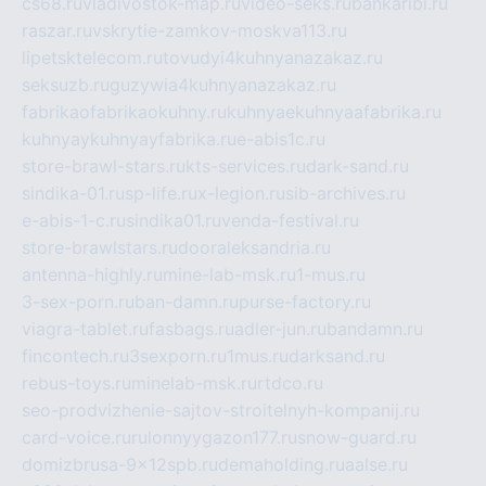
cs68.ru
vladivostok-map.ru
video-seks.ru
bankaribi.ru
raszar.ru
vskrytie-zamkov-moskva113.ru
lipetsktelecom.ru
tovudyi4kuhnyanazakaz.ru
seksuzb.ru
guzywia4kuhnyanazakaz.ru
fabrikaofabrikaokuhny.ru
kuhnyaekuhnyaafabrika.ru
kuhnyaykuhnyayfabrika.ru
e-abis1c.ru
store-brawl-stars.ru
kts-services.ru
dark-sand.ru
sindika-01.ru
sp-life.ru
x-legion.ru
sib-archives.ru
e-abis-1-c.ru
sindika01.ru
venda-festival.ru
store-brawlstars.ru
dooraleksandria.ru
antenna-highly.ru
mine-lab-msk.ru
1-mus.ru
3-sex-porn.ru
ban-damn.ru
purse-factory.ru
viagra-tablet.ru
fasbags.ru
adler-jun.ru
bandamn.ru
fincontech.ru
3sexporn.ru
1mus.ru
darksand.ru
rebus-toys.ru
minelab-msk.ru
rtdco.ru
seo-prodvizhenie-sajtov-stroitelnyh-kompanij.ru
card-voice.ru
rulonnyygazon177.ru
snow-guard.ru
domizbrusa-9x12spb.ru
demaholding.ru
aalse.ru