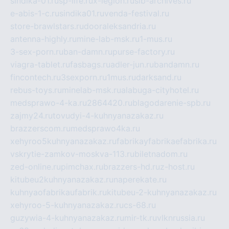
sindika-01.ru
sp-life.ru
x-legion.ru
sib-archives.ru
e-abis-1-c.ru
sindika01.ru
venda-festival.ru
store-brawlstars.ru
dooraleksandria.ru
antenna-highly.ru
mine-lab-msk.ru
1-mus.ru
3-sex-porn.ru
ban-damn.ru
purse-factory.ru
viagra-tablet.ru
fasbags.ru
adler-jun.ru
bandamn.ru
fincontech.ru
3sexporn.ru
1mus.ru
darksand.ru
rebus-toys.ru
minelab-msk.ru
alabuga-cityhotel.ru
medsprawo-4-ka.ru
2864420.ru
blagodarenie-spb.ru
zajmy24.ru
tovudyi-4-kuhnyanazakaz.ru
brazzerscom.ru
medsprawo4ka.ru
xehyroo5kuhnyanazakaz.ru
fabrikayfabrikaefabrika.ru
vskrytie-zamkov-moskva-113.ru
biletnadom.ru
zed-online.ru
pimchax.ru
brazzers-hd.ru
z-host.ru
kitubeu2kuhnyanazakaz.ru
naperekate.ru
kuhnyaofabrikaufabrik.ru
kitubeu-2-kuhnyanazakaz.ru
xehyroo-5-kuhnyanazakaz.ru
cs-68.ru
guzywia-4-kuhnyanazakaz.ru
mir-tk.ru
vlknrussia.ru