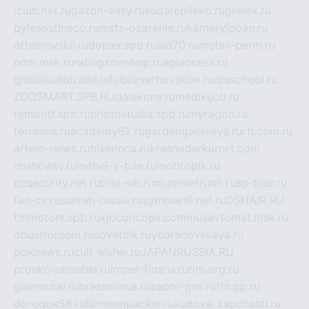
iclub.net.ru
gazon-easy.ru
sugarepilekb.ru
grinox.ru
pylesostineco.ru
msts-ozarenie.ru
kameryjooan.ru
artemovskij.ru
dopler.spb.ru
aid70.ru
metall-perm.ru
ndm.msk.ru
ratingzooshop.ru
apiaccess.ru
globalautotrade.info
bezverhovskoe.ru
drsschool.ru
ZOOSMART.SPB.RU
dalakony.ru
medikijob.ru
remontt.spb.ru
photostudia.spb.ru
myragon.ru
terramia.ru
academy62.ru
gardengallereya.ru
rti.com.ru
artem-news.ru
biserinca.ru
krasnodarkurort.com
imshowtv.ru
mebel-v-tule.ru
mobtopik.ru
pcsecurity.net.ru
tool-sib.ru
multimetrunit.ru
sp-tour.ru
fan-cs.ru
santeh-russia.ru
symbian9.net.ru
DSHAIR.RU
tmmotors.spb.ru
xjocuricopii.com
musavtomat.msk.ru
obustrojdom.ru
sovetcik.ru
ybaranovskaya.ru
ppknews.ru
cult-alshei.ru
JAPANRUSSIA.RU
proekciyamebel.ru
imper-finans.ru
rim.org.ru
glamourai.ru
brassminus.ru
zabor-pro.ru
ftn.pp.ru
dorogoe58.ru
laimengpacker.ru
kuzova-zapchasti.ru