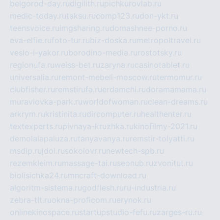
belgorod-day.ru
digilith.ru
pichkurovlab.ru
medic-today.ru
taksu.ru
comp123.ru
don-ykt.ru
teensvoice.ru
imgsharing.ru
domashnee-porno.ru
eva-elfie.ru
foto-tur.ru
biz-doska.ru
metropoltravel.ru
veslo-i-yakor.ru
borodino-media.ru
rostotsky.ru
regionufa.ru
weiss-bet.ru
zaryna.ru
casinotablet.ru
universalia.ru
remont-mebeli-moscow.ru
termomur.ru
clubfisher.ru
remstirufa.ru
erdamchi.ru
doramamama.ru
muraviovka-park.ru
worldofwoman.ru
clean-dreams.ru
arkrym.ru
kristinita.ru
dircomputer.ru
healthenter.ru
textexperts.ru
pivnaya-kruzhka.ru
kinofilmy-2021.ru
demolalapaluza.ru
tanyavanya.ru
remstir-tolyatti.ru
msdip.ru
jdol.ru
sokolovr.ru
newtech-spb.ru
rezemkleim.ru
massage-tai.ru
seonub.ru
zvonitut.ru
biolisichka24.ru
mncraft-download.ru
algoritm-sistema.ru
godflesh.ru
ru-industria.ru
zebra-tlt.ru
okna-proficom.ru
erynok.ru
onlinekinospace.ru
startupstudio-fefu.ru
zarges-ru.ru