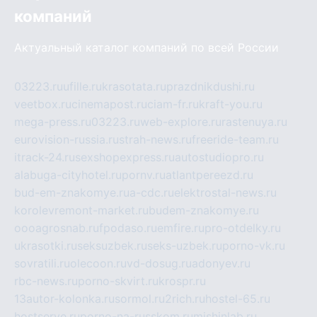
компаний
Актуальный каталог компаний по всей России
03223.ru
ufille.ru
krasotata.ru
prazdnikdushi.ru
veetbox.ru
cinemapost.ru
ciam-fr.ru
kraft-you.ru
mega-press.ru
03223.ru
web-explore.ru
rastenuya.ru
eurovision-russia.ru
strah-news.ru
freeride-team.ru
itrack-24.ru
sexshopexpress.ru
autostudiopro.ru
alabuga-cityhotel.ru
pornv.ru
atlantpereezd.ru
bud-em-znakomye.ru
a-cdc.ru
elektrostal-news.ru
korolevremont-market.ru
budem-znakomye.ru
oooagrosnab.ru
fpodaso.ru
emfire.ru
pro-otdelky.ru
ukrasotki.ru
seksuzbek.ru
seks-uzbek.ru
porno-vk.ru
sovratili.ru
olecoon.ru
vd-dosug.ru
adonyev.ru
rbc-news.ru
porno-skvirt.ru
krospr.ru
13autor-kolonka.ru
sormol.ru
2rich.ru
hostel-65.ru
hostserve.ru
porno-na-russkom.ru
mishinlab.ru