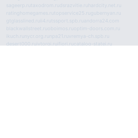
sageerp.ru
taxodrom.ru
dsrazvitie.ru
hardcity.net.ru
ratinghomegames.ru
topservice25.ru
gubernyan.ru
gtglasslined.ru
ii4.ru
tssport.spb.ru
andorra24.com
blackwallstreet.ru
oboimos.ru
optim-doors.com.ru
ikuch.ru
nycr.org.ru
npa21.ru
vremya-ch.spb.ru
desert000.ru
ivtorgi.ru
ifiori.ru
catalog-statei.ru
dcv.org.ru
spetsmaster174.ru
ipkameryhiseeu.ru
dum26.ru
ruspol.spb.ru
fr-opendp.ru
kam-solnyshko.ru
cheyenne-arapaho.ru
sevzapmetal.spb.ru
ted-lapidus.spb.ru
parasite-eliminator.ru
sigma-complete.ru
modernworld.ru
dama-moda.ru
eholot-group.ru
sk-nvkz.ru
DRONGOLD.RU
democratia2.ru
i-farmer.ru
mass-sport.org
jablonex.spb.ru
bookmess.ru
linkword.ru
refineua.com.ru
cs-spec.net.ru
altay-mebel.ru
DNK-THEATRE.RU
mechaniks.spb.ru
ipcamtechage.ru
skosta.ru
a-sun.ru
stroy-ldsp.ru
snowlands.org.ru
childrensshoes.ru
mrlizzy.ru
mebelsofiakrd.ru