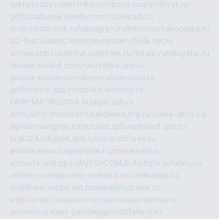
sakhatoday.ru
elektrikersymboler.ru
sputnikyes.ru
golf2club.msk.ru
aeforums.ru
zallclub.ru
multimodal.msk.ru
habaigry.ru
haikko.ru
sobakopedia.ru
isz-fest.ru
ewnc.info
screensaver-clock.net.ru
volnav.spb.ru
comnat.ru
npf.net.ru
7bit.pp.ru
kalugatur.ru
tesiaes.ru
card.com.ru
kazanka.spb.ru
gildiya-kuznecov.ru
kameryboavision.ru
griffoncom.spb.ru
fabrika-emotsiy.ru
PARK-MATROSOVA.RU
agat.spb.ru
avtoyurist-moskva1.ru
hardware.org.ru
схема-авто.рф
dg-lab.ru
angrup.ru
recruiter.spb.ru
music8.spb.ru
krsk124.ru
kubok.spb.ru
romanofforex.ru
analitikaplus.ru
spyonline.ru
zosikamery.ru
sloboda-ural.pp.ru
AUTO-COM.SU
hohota.net
alimy.ru
online-z.com
aromat-vostoka.ru
otdelkaexp.ru
mobilvest.ru
bbd.net.ru
mebelshop.msk.ru
smp-forum.ru
bastion-td.ru
kosmoscreative.ru
avrmotors.ru
art-galadesign.ru
tiffany-c.ru