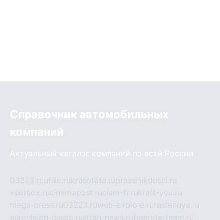
Справочник автомобильных
компаний
Актуальный каталог компаний по всей России
03223.ru
ufille.ru
krasotata.ru
prazdnikdushi.ru
veetbox.ru
cinemapost.ru
ciam-fr.ru
kraft-you.ru
mega-press.ru
03223.ru
web-explore.ru
rastenuya.ru
eurovision-russia.ru
strah-news.ru
freeride-team.ru