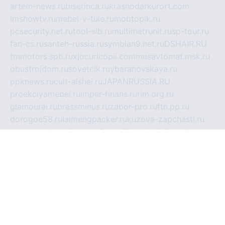
artem-news.ru
biserinca.ru
krasnodarkurort.com
imshowtv.ru
mebel-v-tule.ru
mobtopik.ru
pcsecurity.net.ru
tool-sib.ru
multimetrunit.ru
sp-tour.ru
fan-cs.ru
santeh-russia.ru
symbian9.net.ru
DSHAIR.RU
tmmotors.spb.ru
xjocuricopii.com
musavtomat.msk.ru
obustrojdom.ru
sovetcik.ru
ybaranovskaya.ru
ppknews.ru
cult-alshei.ru
JAPANRUSSIA.RU
proekciyamebel.ru
imper-finans.ru
rim.org.ru
glamourai.ru
brassminus.ru
zabor-pro.ru
ftn.pp.ru
dorogoe58.ru
laimengpacker.ru
kuzova-zapchasti.ru
sageerp.ru
taxodrom.ru
dsrazvitie.ru
hardcity.net.ru
ratinghomegames.ru
topservice25.ru
gubernyan.ru
gtglasslined.ru
ii4.ru
tssport.spb.ru
andorra24.com
blackwallstreet.ru
oboimos.ru
optim-doors.com.ru
ikuch.ru
nycr.org.ru
npa21.ru
vremya-ch.spb.ru
desert000.ru
ivtorgi.ru
ifiori.ru
catalog-statei.ru
dcv.org.ru
spetsmaster174.ru
ipkameryhiseeu.ru
dum26.ru
ruspol.spb.ru
fr-opendp.ru
kam-solnyshko.ru