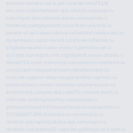
ecostep-samara.ru
d-p.spb.ru
галактика73.рф
sko.com.ru
davitamebel-spb.ru
fotsis.ru
tesiaes.ru
kokoroyari.spb.ru
blesna-kazan.ru
mossilver.ru
lenderoq.ru
sergeydobrin.ru
tochkazvuka.msk.ru
people-of-art.ru
bezzubova.ru
clubtibet.ru
orior-aks.ru
dynamoauto.ru
szk-favorit.ru
carlines.ru
flatnsk.ru
kingbolenskaner.ru
alex-motor.ru
astroline.net.ru
act1.spb.ru
polyglot.com.ru
gidlipetsk.ru
ooo-driada.ru
detsad125.ru
mir-zdoroviya.ru
bruslanovo.ru
siterem.ru
council.spb.ru
лодкипатриот.рф
kafekolizey.ru
iclub.net.ru
gazon-easy.ru
sugarepilekb.ru
grinox.ru
pylesostineco.ru
msts-ozarenie.ru
kameryjooan.ru
artemovskij.ru
dopler.spb.ru
aid70.ru
metall-perm.ru
ndm.msk.ru
ratingzooshop.ru
apiaccess.ru
globalautotrade.info
bezverhovskoe.ru
drsschool.ru
ZOOSMART.SPB.RU
dalakony.ru
medikijob.ru
remontt.spb.ru
photostudia.spb.ru
myragon.ru
terramia.ru
academy62.ru
gardengallereya.ru
rti.com.ru