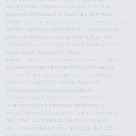
one-life-story.ru
top-halyava.ru
accounts112.ru
poka-vse-doma-2.ru
3-d-file.ru
hahahaharms.ru
g2012.ru
tst-1.ru
shaggy-cat.ru
opsmgr.ru
ev-gallery.ru
g-2012.ru
ops-mgr.ru
accounts-112.ru
csm-demo.ru
poka-vse-doma2.ru
airgungames.ru
allseo-host.ru
tehosmotre.ru
varieta-yug.ru
cricetc1xbetr1xbetcc2.ru
raytor-d.ru
atillagunn.ru
3d-file.ru
1xbeticricetc1xbetti5.ru
uafoot-statti.ru
e-abis1c.ru
store-brawl-stars.ru
kts-services.ru
dark-sand.ru
sindika-01.ru
sp-life.ru
x-legion.ru
sib-archives.ru
e-abis-1-c.ru
sindika01.ru
venda-festival.ru
store-brawlstars.ru
dooraleksandria.ru
antenna-highly.ru
mine-lab-msk.ru
1-mus.ru
3-sex-porn.ru
ban-damn.ru
purse-factory.ru
viagra-tablet.ru
fasbags.ru
adler-jun.ru
bandamn.ru
fincontech.ru
3sexporn.ru
1mus.ru
darksand.ru
rebus-toys.ru
minelab-msk.ru
alabuga-cityhotel.ru
medsprawo-4-ka.ru
2864420.ru
blagodarenie-spb.ru