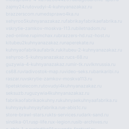
zajmy24.ru
tovudyi-4-kuhnyanazakaz.ru
brazzerscom.ru
medsprawo4ka.ru
xehyroo5kuhnyanazakaz.ru
fabrikayfabrikaefabrika.ru
vskrytie-zamkov-moskva-113.ru
biletnadom.ru
zed-online.ru
pimchax.ru
brazzers-hd.ru
z-host.ru
kitubeu2kuhnyanazakaz.ru
naperekate.ru
kuhnyaofabrikaufabrik.ru
kitubeu-2-kuhnyanazakaz.ru
xehyroo-5-kuhnyanazakaz.ru
cs-68.ru
guzywia-4-kuhnyanazakaz.ru
mir-tk.ru
vlknrussia.ru
cs68.ru
vladivostok-map.ru
video-seks.ru
bankaribi.ru
raszar.ru
vskrytie-zamkov-moskva113.ru
lipetsktelecom.ru
tovudyi4kuhnyanazakaz.ru
seksuzb.ru
guzywia4kuhnyanazakaz.ru
fabrikaofabrikaokuhny.ru
kuhnyaekuhnyaafabrika.ru
kuhnyaykuhnyayfabrika.ru
e-abis1c.ru
store-brawl-stars.ru
kts-services.ru
dark-sand.ru
sindika-01.ru
sp-life.ru
x-legion.ru
sib-archives.ru