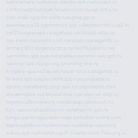
sakhcamera.ru
alliance-electro.spb.ru
stroyavt.ru
controlweb1.ru
tdsak74.ru
kinzozo-ru.ru
kvotka.ru
iron-snab.ru
costa-bella.ru
eugrus.pp.ru
associaciya39.ru
primexpo.spb.ru
bezmorchin.ru
ia2.ru
cpt21.ru
ispecspb.ru
regahost.ru
kolosok-elita.ru
tae-kwon.ru
consrio.com.ru
insiam.ru
avegainfo.ru
archery161.ru
bigencyclica.ru
vlast16.ru
korru.net
sarmiento.spb.su
extelopedia.ru
lammin-suo.spb.ru
iskatour.spb.ru
snpi.org.ru
running-line.ru
krygeva-spa.ru
chel.net.ru
rust-loco.ru
dugshop.ru
hl-beta.spb.ru
school494.spb.ru
mymubaby.ru
epoha-metalband.ru
ngr.spb.ru
rusgosnews.com
dieselvostok.ru
24hostel.msk.ru
w-dev.ru
f-ship.ru
regsmi.ru
filmnetwork.ru
malinasp.ru
kinosvin.ru
h2o-salon.ru
malutkayork.ru
deltaprim.spb.ru
tango-perm.ru
gooddir.ru
sgv.su
multiki-online.com
webkrasotki.com
cherinvest.ru
detskiy-ostrov.ru
ankou.spb.ru
alvesta1.ru
pdf-creator.ru
nix-files.org.ru