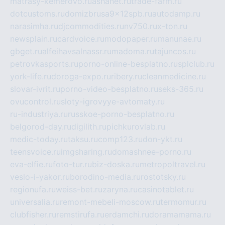
matrasy-kemerovo.ru
ashanet.ru
trade-farm.ru
dotcustoms.ru
domizbrusa9x12spb.ru
autodamp.ru
narasimha.ru
djcommodities.ru
nv750.ru
x-ton.ru
newsplain.ru
cardvoice.ru
modopaper.ru
manunae.ru
gbget.ru
alfeihavsalnassr.ru
madoma.ru
tajuncos.ru
petrovkasports.ru
porno-online-besplatno.ru
splclub.ru
york-life.ru
doroga-expo.ru
ribery.ru
cleanmedicine.ru
slovar-ivrit.ru
porno-video-besplatno.ru
seks-365.ru
ovucontrol.ru
sloty-igrovyye-avtomaty.ru
ru-industriya.ru
russkoe-porno-besplatno.ru
belgorod-day.ru
digilith.ru
pichkurovlab.ru
medic-today.ru
taksu.ru
comp123.ru
don-ykt.ru
teensvoice.ru
imgsharing.ru
domashnee-porno.ru
eva-elfie.ru
foto-tur.ru
biz-doska.ru
metropoltravel.ru
veslo-i-yakor.ru
borodino-media.ru
rostotsky.ru
regionufa.ru
weiss-bet.ru
zaryna.ru
casinotablet.ru
universalia.ru
remont-mebeli-moscow.ru
termomur.ru
clubfisher.ru
remstirufa.ru
erdamchi.ru
doramamama.ru