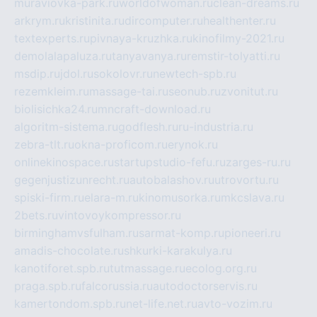
muraviovka-park.ru
worldofwoman.ru
clean-dreams.ru
arkrym.ru
kristinita.ru
dircomputer.ru
healthenter.ru
textexperts.ru
pivnaya-kruzhka.ru
kinofilmy-2021.ru
demolalapaluza.ru
tanyavanya.ru
remstir-tolyatti.ru
msdip.ru
jdol.ru
sokolovr.ru
newtech-spb.ru
rezemkleim.ru
massage-tai.ru
seonub.ru
zvonitut.ru
biolisichka24.ru
mncraft-download.ru
algoritm-sistema.ru
godflesh.ru
ru-industria.ru
zebra-tlt.ru
okna-proficom.ru
erynok.ru
onlinekinospace.ru
startupstudio-fefu.ru
zarges-ru.ru
gegenjustizunrecht.ru
autobalashov.ru
utrovortu.ru
spiski-firm.ru
elara-m.ru
kinomusorka.ru
mkcslava.ru
2bets.ru
vintovoykompressor.ru
birminghamvsfulham.ru
sarmat-komp.ru
pioneeri.ru
amadis-chocolate.ru
shkurki-karakulya.ru
kanotiforet.spb.ru
tutmassage.ru
ecolog.org.ru
praga.spb.ru
falcorussia.ru
autodoctorservis.ru
kamertondom.spb.ru
net-life.net.ru
avto-vozim.ru