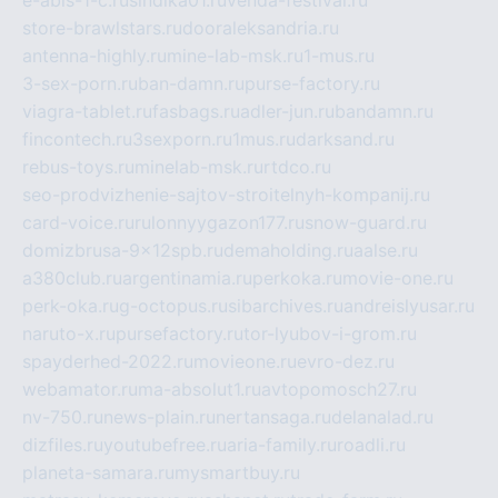
e-abis-1-c.ru
sindika01.ru
venda-festival.ru
store-brawlstars.ru
dooraleksandria.ru
antenna-highly.ru
mine-lab-msk.ru
1-mus.ru
3-sex-porn.ru
ban-damn.ru
purse-factory.ru
viagra-tablet.ru
fasbags.ru
adler-jun.ru
bandamn.ru
fincontech.ru
3sexporn.ru
1mus.ru
darksand.ru
rebus-toys.ru
minelab-msk.ru
rtdco.ru
seo-prodvizhenie-sajtov-stroitelnyh-kompanij.ru
card-voice.ru
rulonnyygazon177.ru
snow-guard.ru
domizbrusa-9x12spb.ru
demaholding.ru
aalse.ru
a380club.ru
argentinamia.ru
perkoka.ru
movie-one.ru
perk-oka.ru
g-octopus.ru
sibarchives.ru
andreislyusar.ru
naruto-x.ru
pursefactory.ru
tor-lyubov-i-grom.ru
spayderhed-2022.ru
movieone.ru
evro-dez.ru
webamator.ru
ma-absolut1.ru
avtopomosch27.ru
nv-750.ru
news-plain.ru
nertansaga.ru
delanalad.ru
dizfiles.ru
youtubefree.ru
aria-family.ru
roadli.ru
planeta-samara.ru
mysmartbuy.ru