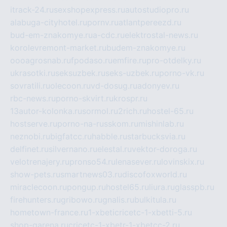
itrack-24.ru
sexshopexpress.ru
autostudiopro.ru
alabuga-cityhotel.ru
pornv.ru
atlantpereezd.ru
bud-em-znakomye.ru
a-cdc.ru
elektrostal-news.ru
korolevremont-market.ru
budem-znakomye.ru
oooagrosnab.ru
fpodaso.ru
emfire.ru
pro-otdelky.ru
ukrasotki.ru
seksuzbek.ru
seks-uzbek.ru
porno-vk.ru
sovratili.ru
olecoon.ru
vd-dosug.ru
adonyev.ru
rbc-news.ru
porno-skvirt.ru
krospr.ru
13autor-kolonka.ru
sormol.ru
2rich.ru
hostel-65.ru
hostserve.ru
porno-na-russkom.ru
mishinlab.ru
neznobi.ru
bigfatcc.ru
habble.ru
starbucksvia.ru
delfinet.ru
silvernano.ru
elestal.ru
vektor-doroga.ru
velotrenajery.ru
pronso54.ru
lenasever.ru
lovinskix.ru
show-pets.ru
smartnews03.ru
discofoxworld.ru
miraclecoon.ru
pongup.ru
hostel65.ru
liura.ru
glasspb.ru
firehunters.ru
gribowo.ru
gnalis.ru
bulkitula.ru
hometown-france.ru
1-xbeticricetc-1-xbetti-5.ru
shop-garena.ru
cricetc-1-xbetr-1-xbetcc-2.ru