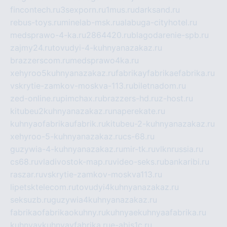
fincontech.ru
3sexporn.ru
1mus.ru
darksand.ru
rebus-toys.ru
minelab-msk.ru
alabuga-cityhotel.ru
medsprawo-4-ka.ru
2864420.ru
blagodarenie-spb.ru
zajmy24.ru
tovudyi-4-kuhnyanazakaz.ru
brazzerscom.ru
medsprawo4ka.ru
xehyroo5kuhnyanazakaz.ru
fabrikayfabrikaefabrika.ru
vskrytie-zamkov-moskva-113.ru
biletnadom.ru
zed-online.ru
pimchax.ru
brazzers-hd.ru
z-host.ru
kitubeu2kuhnyanazakaz.ru
naperekate.ru
kuhnyaofabrikaufabrik.ru
kitubeu-2-kuhnyanazakaz.ru
xehyroo-5-kuhnyanazakaz.ru
cs-68.ru
guzywia-4-kuhnyanazakaz.ru
mir-tk.ru
vlknrussia.ru
cs68.ru
vladivostok-map.ru
video-seks.ru
bankaribi.ru
raszar.ru
vskrytie-zamkov-moskva113.ru
lipetsktelecom.ru
tovudyi4kuhnyanazakaz.ru
seksuzb.ru
guzywia4kuhnyanazakaz.ru
fabrikaofabrikaokuhny.ru
kuhnyaekuhnyaafabrika.ru
kuhnyaykuhnyayfabrika.ru
e-abis1c.ru