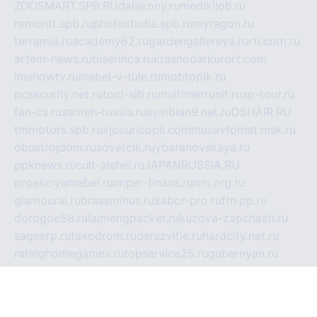
ZOOSMART.SPB.RU
dalakony.ru
medikijob.ru
remontt.spb.ru
photostudia.spb.ru
myragon.ru
terramia.ru
academy62.ru
gardengallereya.ru
rti.com.ru
artem-news.ru
biserinca.ru
krasnodarkurort.com
imshowtv.ru
mebel-v-tule.ru
mobtopik.ru
pcsecurity.net.ru
tool-sib.ru
multimetrunit.ru
sp-tour.ru
fan-cs.ru
santeh-russia.ru
symbian9.net.ru
DSHAIR.RU
tmmotors.spb.ru
xjocuricopii.com
musavtomat.msk.ru
obustrojdom.ru
sovetcik.ru
ybaranovskaya.ru
ppknews.ru
cult-alshei.ru
JAPANRUSSIA.RU
proekciyamebel.ru
imper-finans.ru
rim.org.ru
glamourai.ru
brassminus.ru
zabor-pro.ru
ftn.pp.ru
dorogoe58.ru
laimengpacker.ru
kuzova-zapchasti.ru
sageerp.ru
taxodrom.ru
dsrazvitie.ru
hardcity.net.ru
ratinghomegames.ru
topservice25.ru
gubernyan.ru
gtglasslined.ru
ii4.ru
tssport.spb.ru
andorra24.com
blackwallstreet.ru
oboimos.ru
optim-doors.com.ru
ikuch.ru
nycr.org.ru
npa21.ru
vremya-ch.spb.ru