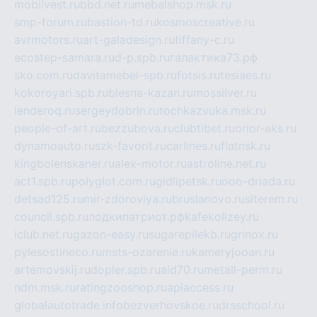
mobilvest.ru
bbd.net.ru
mebelshop.msk.ru
smp-forum.ru
bastion-td.ru
kosmoscreative.ru
avrmotors.ru
art-galadesign.ru
tiffany-c.ru
ecostep-samara.ru
d-p.spb.ru
галактика73.рф
sko.com.ru
davitamebel-spb.ru
fotsis.ru
tesiaes.ru
kokoroyari.spb.ru
blesna-kazan.ru
mossilver.ru
lenderoq.ru
sergeydobrin.ru
tochkazvuka.msk.ru
people-of-art.ru
bezzubova.ru
clubtibet.ru
orior-aks.ru
dynamoauto.ru
szk-favorit.ru
carlines.ru
flatnsk.ru
kingbolenskaner.ru
alex-motor.ru
astroline.net.ru
act1.spb.ru
polyglot.com.ru
gidlipetsk.ru
ooo-driada.ru
detsad125.ru
mir-zdoroviya.ru
bruslanovo.ru
siterem.ru
council.spb.ru
лодкипатриот.рф
kafekolizey.ru
iclub.net.ru
gazon-easy.ru
sugarepilekb.ru
grinox.ru
pylesostineco.ru
msts-ozarenie.ru
kameryjooan.ru
artemovskij.ru
dopler.spb.ru
aid70.ru
metall-perm.ru
ndm.msk.ru
ratingzooshop.ru
apiaccess.ru
globalautotrade.info
bezverhovskoe.ru
drsschool.ru