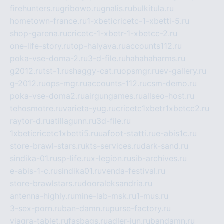
firehunters.ru
gribowo.ru
gnalis.ru
bulkitula.ru
hometown-france.ru
1-xbeticricetc-1-xbetti-5.ru
shop-garena.ru
cricetc-1-xbetr-1-xbetcc-2.ru
one-life-story.ru
top-halyava.ru
accounts112.ru
poka-vse-doma-2.ru
3-d-file.ru
hahahaharms.ru
g2012.ru
tst-1.ru
shaggy-cat.ru
opsmgr.ru
ev-gallery.ru
g-2012.ru
ops-mgr.ru
accounts-112.ru
csm-demo.ru
poka-vse-doma2.ru
airgungames.ru
allseo-host.ru
tehosmotre.ru
varieta-yug.ru
cricetc1xbetr1xbetcc2.ru
raytor-d.ru
atillagunn.ru
3d-file.ru
1xbeticricetc1xbetti5.ru
uafoot-statti.ru
e-abis1c.ru
store-brawl-stars.ru
kts-services.ru
dark-sand.ru
sindika-01.ru
sp-life.ru
x-legion.ru
sib-archives.ru
e-abis-1-c.ru
sindika01.ru
venda-festival.ru
store-brawlstars.ru
dooraleksandria.ru
antenna-highly.ru
mine-lab-msk.ru
1-mus.ru
3-sex-porn.ru
ban-damn.ru
purse-factory.ru
viagra-tablet.ru
fasbags.ru
adler-jun.ru
bandamn.ru