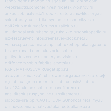
tango-perm.ru
gooddir.ru
sgv.su
multiki-online.com
webkrasotki.com
cherinvest.ru
detskiy-ostrov.ru
ankou.spb.ru
alvesta1.ru
pdf-creator.ru
nix-files.org.ru
sakhatoday.ru
elektrikersymboler.ru
sputnikyes.ru
golf2club.msk.ru
aeforums.ru
zallclub.ru
multimodal.msk.ru
habaigry.ru
haikko.ru
sobakopedia.ru
isz-fest.ru
ewnc.info
screensaver-clock.net.ru
volnav.spb.ru
comnat.ru
npf.net.ru
7bit.pp.ru
kalugatur.ru
tesiaes.ru
card.com.ru
kazanka.spb.ru
gildiya-kuznecov.ru
kameryboavision.ru
griffoncom.spb.ru
fabrika-emotsiy.ru
PARK-MATROSOVA.RU
agat.spb.ru
avtoyurist-moskva1.ru
hardware.org.ru
схема-авто.рф
dg-lab.ru
angrup.ru
recruiter.spb.ru
music8.spb.ru
krsk124.ru
kubok.spb.ru
romanofforex.ru
analitikaplus.ru
spyonline.ru
zosikamery.ru
sloboda-ural.pp.ru
AUTO-COM.SU
hohota.net
alimy.ru
online-z.com
aromat-vostoka.ru
otdelkaexp.ru