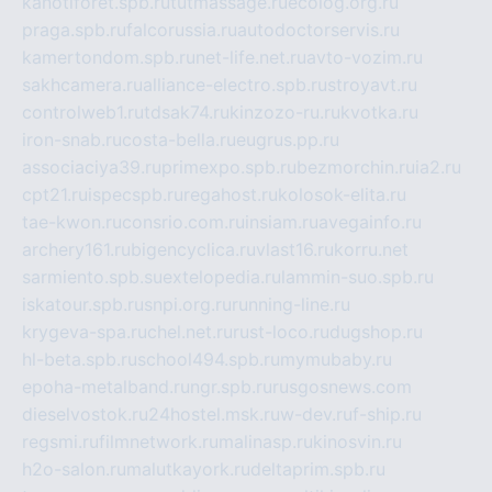
kanotiforet.spb.ru
tutmassage.ru
ecolog.org.ru
praga.spb.ru
falcorussia.ru
autodoctorservis.ru
kamertondom.spb.ru
net-life.net.ru
avto-vozim.ru
sakhcamera.ru
alliance-electro.spb.ru
stroyavt.ru
controlweb1.ru
tdsak74.ru
kinzozo-ru.ru
kvotka.ru
iron-snab.ru
costa-bella.ru
eugrus.pp.ru
associaciya39.ru
primexpo.spb.ru
bezmorchin.ru
ia2.ru
cpt21.ru
ispecspb.ru
regahost.ru
kolosok-elita.ru
tae-kwon.ru
consrio.com.ru
insiam.ru
avegainfo.ru
archery161.ru
bigencyclica.ru
vlast16.ru
korru.net
sarmiento.spb.su
extelopedia.ru
lammin-suo.spb.ru
iskatour.spb.ru
snpi.org.ru
running-line.ru
krygeva-spa.ru
chel.net.ru
rust-loco.ru
dugshop.ru
hl-beta.spb.ru
school494.spb.ru
mymubaby.ru
epoha-metalband.ru
ngr.spb.ru
rusgosnews.com
dieselvostok.ru
24hostel.msk.ru
w-dev.ru
f-ship.ru
regsmi.ru
filmnetwork.ru
malinasp.ru
kinosvin.ru
h2o-salon.ru
malutkayork.ru
deltaprim.spb.ru