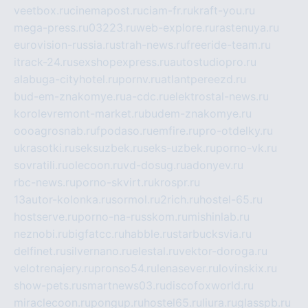
veetbox.ru
cinemapost.ru
ciam-fr.ru
kraft-you.ru
mega-press.ru
03223.ru
web-explore.ru
rastenuya.ru
eurovision-russia.ru
strah-news.ru
freeride-team.ru
itrack-24.ru
sexshopexpress.ru
autostudiopro.ru
alabuga-cityhotel.ru
pornv.ru
atlantpereezd.ru
bud-em-znakomye.ru
a-cdc.ru
elektrostal-news.ru
korolevremont-market.ru
budem-znakomye.ru
oooagrosnab.ru
fpodaso.ru
emfire.ru
pro-otdelky.ru
ukrasotki.ru
seksuzbek.ru
seks-uzbek.ru
porno-vk.ru
sovratili.ru
olecoon.ru
vd-dosug.ru
adonyev.ru
rbc-news.ru
porno-skvirt.ru
krospr.ru
13autor-kolonka.ru
sormol.ru
2rich.ru
hostel-65.ru
hostserve.ru
porno-na-russkom.ru
mishinlab.ru
neznobi.ru
bigfatcc.ru
habble.ru
starbucksvia.ru
delfinet.ru
silvernano.ru
elestal.ru
vektor-doroga.ru
velotrenajery.ru
pronso54.ru
lenasever.ru
lovinskix.ru
show-pets.ru
smartnews03.ru
discofoxworld.ru
miraclecoon.ru
pongup.ru
hostel65.ru
liura.ru
glasspb.ru