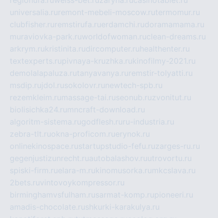
regionufa.ru
weiss-bet.ru
zaryna.ru
casinotablet.ru
universalia.ru
remont-mebeli-moscow.ru
termomur.ru
clubfisher.ru
remstirufa.ru
erdamchi.ru
doramamama.ru
muraviovka-park.ru
worldofwoman.ru
clean-dreams.ru
arkrym.ru
kristinita.ru
dircomputer.ru
healthenter.ru
textexperts.ru
pivnaya-kruzhka.ru
kinofilmy-2021.ru
demolalapaluza.ru
tanyavanya.ru
remstir-tolyatti.ru
msdip.ru
jdol.ru
sokolovr.ru
newtech-spb.ru
rezemkleim.ru
massage-tai.ru
seonub.ru
zvonitut.ru
biolisichka24.ru
mncraft-download.ru
algoritm-sistema.ru
godflesh.ru
ru-industria.ru
zebra-tlt.ru
okna-proficom.ru
erynok.ru
onlinekinospace.ru
startupstudio-fefu.ru
zarges-ru.ru
gegenjustizunrecht.ru
autobalashov.ru
utrovortu.ru
spiski-firm.ru
elara-m.ru
kinomusorka.ru
mkcslava.ru
2bets.ru
vintovoykompressor.ru
birminghamvsfulham.ru
sarmat-komp.ru
pioneeri.ru
amadis-chocolate.ru
shkurki-karakulya.ru