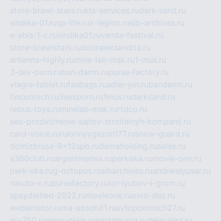
store-brawl-stars.ru
kts-services.ru
dark-sand.ru
sindika-01.ru
sp-life.ru
x-legion.ru
sib-archives.ru
e-abis-1-c.ru
sindika01.ru
venda-festival.ru
store-brawlstars.ru
dooraleksandria.ru
antenna-highly.ru
mine-lab-msk.ru
1-mus.ru
3-sex-porn.ru
ban-damn.ru
purse-factory.ru
viagra-tablet.ru
fasbags.ru
adler-jun.ru
bandamn.ru
fincontech.ru
3sexporn.ru
1mus.ru
darksand.ru
rebus-toys.ru
minelab-msk.ru
rtdco.ru
seo-prodvizhenie-sajtov-stroitelnyh-kompanij.ru
card-voice.ru
rulonnyygazon177.ru
snow-guard.ru
domizbrusa-9x12spb.ru
demaholding.ru
aalse.ru
a380club.ru
argentinamia.ru
perkoka.ru
movie-one.ru
perk-oka.ru
g-octopus.ru
sibarchives.ru
andreislyusar.ru
naruto-x.ru
pursefactory.ru
tor-lyubov-i-grom.ru
spayderhed-2022.ru
movieone.ru
evro-dez.ru
webamator.ru
ma-absolut1.ru
avtopomosch27.ru
nv-750.ru
news-plain.ru
nertansaga.ru
delanalad.ru