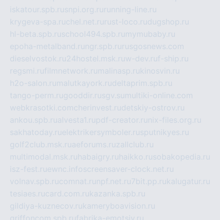
iskatour.spb.ru
snpi.org.ru
running-line.ru
krygeva-spa.ru
chel.net.ru
rust-loco.ru
dugshop.ru
hl-beta.spb.ru
school494.spb.ru
mymubaby.ru
epoha-metalband.ru
ngr.spb.ru
rusgosnews.com
dieselvostok.ru
24hostel.msk.ru
w-dev.ru
f-ship.ru
regsmi.ru
filmnetwork.ru
malinasp.ru
kinosvin.ru
h2o-salon.ru
malutkayork.ru
deltaprim.spb.ru
tango-perm.ru
gooddir.ru
sgv.su
multiki-online.com
webkrasotki.com
cherinvest.ru
detskiy-ostrov.ru
ankou.spb.ru
alvesta1.ru
pdf-creator.ru
nix-files.org.ru
sakhatoday.ru
elektrikersymboler.ru
sputnikyes.ru
golf2club.msk.ru
aeforums.ru
zallclub.ru
multimodal.msk.ru
habaigry.ru
haikko.ru
sobakopedia.ru
isz-fest.ru
ewnc.info
screensaver-clock.net.ru
volnav.spb.ru
comnat.ru
npf.net.ru
7bit.pp.ru
kalugatur.ru
tesiaes.ru
card.com.ru
kazanka.spb.ru
gildiya-kuznecov.ru
kameryboavision.ru
griffoncom.spb.ru
fabrika-emotsiy.ru