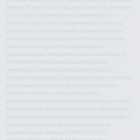
detsad125.ru
mir-zdoroviya.ru
bruslanovo.ru
siterem.ru
council.spb.ru
лодкипатриот.рф
kafekolizey.ru
iclub.net.ru
gazon-easy.ru
sugarepilekb.ru
grinox.ru
pylesostineco.ru
msts-ozarenie.ru
kameryjooan.ru
artemovskij.ru
dopler.spb.ru
aid70.ru
metall-perm.ru
ndm.msk.ru
ratingzooshop.ru
apiaccess.ru
globalautotrade.info
bezverhovskoe.ru
drsschool.ru
ZOOSMART.SPB.RU
dalakony.ru
medikijob.ru
remontt.spb.ru
photostudia.spb.ru
myragon.ru
terramia.ru
academy62.ru
gardengallereya.ru
rti.com.ru
artem-news.ru
biserinca.ru
krasnodarkurort.com
imshowtv.ru
mebel-v-tule.ru
mobtopik.ru
pcsecurity.net.ru
tool-sib.ru
multimetrunit.ru
sp-tour.ru
fan-cs.ru
santeh-russia.ru
symbian9.net.ru
DSHAIR.RU
tmmotors.spb.ru
xjocuricopii.com
musavtomat.msk.ru
obustrojdom.ru
sovetcik.ru
ybaranovskaya.ru
ppknews.ru
cult-alshei.ru
JAPANRUSSIA.RU