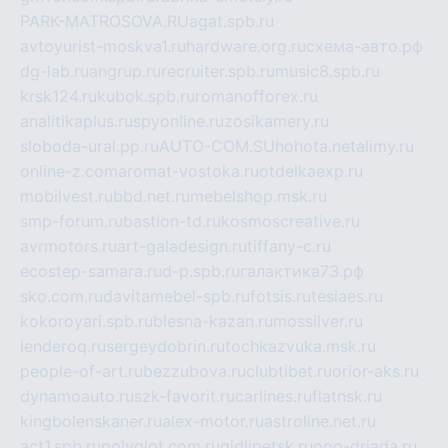
PARK-MATROSOVA.RU
agat.spb.ru
avtoyurist-moskva1.ru
hardware.org.ru
схема-авто.рф
dg-lab.ru
angrup.ru
recruiter.spb.ru
music8.spb.ru
krsk124.ru
kubok.spb.ru
romanofforex.ru
analitikaplus.ru
spyonline.ru
zosikamery.ru
sloboda-ural.pp.ru
AUTO-COM.SU
hohota.net
alimy.ru
online-z.com
aromat-vostoka.ru
otdelkaexp.ru
mobilvest.ru
bbd.net.ru
mebelshop.msk.ru
smp-forum.ru
bastion-td.ru
kosmoscreative.ru
avrmotors.ru
art-galadesign.ru
tiffany-c.ru
ecostep-samara.ru
d-p.spb.ru
галактика73.рф
sko.com.ru
davitamebel-spb.ru
fotsis.ru
tesiaes.ru
kokoroyari.spb.ru
blesna-kazan.ru
mossilver.ru
lenderoq.ru
sergeydobrin.ru
tochkazvuka.msk.ru
people-of-art.ru
bezzubova.ru
clubtibet.ru
orior-aks.ru
dynamoauto.ru
szk-favorit.ru
carlines.ru
flatnsk.ru
kingbolenskaner.ru
alex-motor.ru
astroline.net.ru
act1.spb.ru
polyglot.com.ru
gidlipetsk.ru
ooo-driada.ru