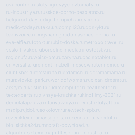
ovucontrol.ru
sloty-igrovyye-avtomaty.ru
ru-industriya.ru
russkoe-porno-besplatno.ru
belgorod-day.ru
digilith.ru
pichkurovlab.ru
medic-today.ru
taksu.ru
comp123.ru
don-ykt.ru
teensvoice.ru
imgsharing.ru
domashnee-porno.ru
eva-elfie.ru
foto-tur.ru
biz-doska.ru
metropoltravel.ru
veslo-i-yakor.ru
borodino-media.ru
rostotsky.ru
regionufa.ru
weiss-bet.ru
zaryna.ru
casinotablet.ru
universalia.ru
remont-mebeli-moscow.ru
termomur.ru
clubfisher.ru
remstirufa.ru
erdamchi.ru
doramamama.ru
muraviovka-park.ru
worldofwoman.ru
clean-dreams.ru
arkrym.ru
kristinita.ru
dircomputer.ru
healthenter.ru
textexperts.ru
pivnaya-kruzhka.ru
kinofilmy-2021.ru
demolalapaluza.ru
tanyavanya.ru
remstir-tolyatti.ru
msdip.ru
jdol.ru
sokolovr.ru
newtech-spb.ru
rezemkleim.ru
massage-tai.ru
seonub.ru
zvonitut.ru
biolisichka24.ru
mncraft-download.ru
algoritm-sistema.ru
godflesh.ru
ru-industria.ru