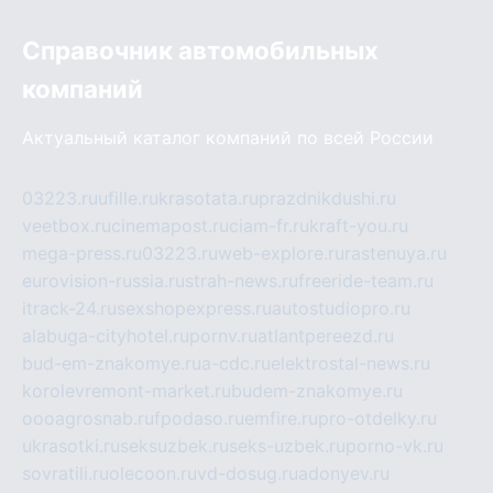
Справочник автомобильных
компаний
Актуальный каталог компаний по всей России
03223.ru
ufille.ru
krasotata.ru
prazdnikdushi.ru
veetbox.ru
cinemapost.ru
ciam-fr.ru
kraft-you.ru
mega-press.ru
03223.ru
web-explore.ru
rastenuya.ru
eurovision-russia.ru
strah-news.ru
freeride-team.ru
itrack-24.ru
sexshopexpress.ru
autostudiopro.ru
alabuga-cityhotel.ru
pornv.ru
atlantpereezd.ru
bud-em-znakomye.ru
a-cdc.ru
elektrostal-news.ru
korolevremont-market.ru
budem-znakomye.ru
oooagrosnab.ru
fpodaso.ru
emfire.ru
pro-otdelky.ru
ukrasotki.ru
seksuzbek.ru
seks-uzbek.ru
porno-vk.ru
sovratili.ru
olecoon.ru
vd-dosug.ru
adonyev.ru