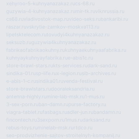
xehyroo-5-kuhnyanazakaz.ru
cs-68.ru
guzywia-4-kuhnyanazakaz.ru
mir-tk.ru
vlknrussia.ru
cs68.ru
vladivostok-map.ru
video-seks.ru
bankaribi.ru
raszar.ru
vskrytie-zamkov-moskva113.ru
lipetsktelecom.ru
tovudyi4kuhnyanazakaz.ru
seksuzb.ru
guzywia4kuhnyanazakaz.ru
fabrikaofabrikaokuhny.ru
kuhnyaekuhnyaafabrika.ru
kuhnyaykuhnyayfabrika.ru
e-abis1c.ru
store-brawl-stars.ru
kts-services.ru
dark-sand.ru
sindika-01.ru
sp-life.ru
x-legion.ru
sib-archives.ru
e-abis-1-c.ru
sindika01.ru
venda-festival.ru
store-brawlstars.ru
dooraleksandria.ru
antenna-highly.ru
mine-lab-msk.ru
1-mus.ru
3-sex-porn.ru
ban-damn.ru
purse-factory.ru
viagra-tablet.ru
fasbags.ru
adler-jun.ru
bandamn.ru
fincontech.ru
3sexporn.ru
1mus.ru
darksand.ru
rebus-toys.ru
minelab-msk.ru
rtdco.ru
seo-prodvizhenie-sajtov-stroitelnyh-kompanij.ru