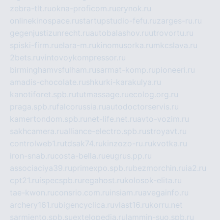
zebra-tlt.ru
okna-proficom.ru
erynok.ru
onlinekinospace.ru
startupstudio-fefu.ru
zarges-ru.ru
gegenjustizunrecht.ru
autobalashov.ru
utrovortu.ru
spiski-firm.ru
elara-m.ru
kinomusorka.ru
mkcslava.ru
2bets.ru
vintovoykompressor.ru
birminghamvsfulham.ru
sarmat-komp.ru
pioneeri.ru
amadis-chocolate.ru
shkurki-karakulya.ru
kanotiforet.spb.ru
tutmassage.ru
ecolog.org.ru
praga.spb.ru
falcorussia.ru
autodoctorservis.ru
kamertondom.spb.ru
net-life.net.ru
avto-vozim.ru
sakhcamera.ru
alliance-electro.spb.ru
stroyavt.ru
controlweb1.ru
tdsak74.ru
kinzozo-ru.ru
kvotka.ru
iron-snab.ru
costa-bella.ru
eugrus.pp.ru
associaciya39.ru
primexpo.spb.ru
bezmorchin.ru
ia2.ru
cpt21.ru
ispecspb.ru
regahost.ru
kolosok-elita.ru
tae-kwon.ru
consrio.com.ru
insiam.ru
avegainfo.ru
archery161.ru
bigencyclica.ru
vlast16.ru
korru.net
sarmiento.spb.su
extelopedia.ru
lammin-suo.spb.ru