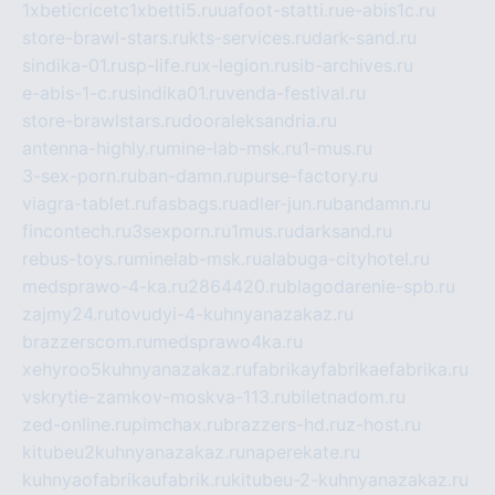
1xbeticricetc1xbetti5.ru
uafoot-statti.ru
e-abis1c.ru
store-brawl-stars.ru
kts-services.ru
dark-sand.ru
sindika-01.ru
sp-life.ru
x-legion.ru
sib-archives.ru
e-abis-1-c.ru
sindika01.ru
venda-festival.ru
store-brawlstars.ru
dooraleksandria.ru
antenna-highly.ru
mine-lab-msk.ru
1-mus.ru
3-sex-porn.ru
ban-damn.ru
purse-factory.ru
viagra-tablet.ru
fasbags.ru
adler-jun.ru
bandamn.ru
fincontech.ru
3sexporn.ru
1mus.ru
darksand.ru
rebus-toys.ru
minelab-msk.ru
alabuga-cityhotel.ru
medsprawo-4-ka.ru
2864420.ru
blagodarenie-spb.ru
zajmy24.ru
tovudyi-4-kuhnyanazakaz.ru
brazzerscom.ru
medsprawo4ka.ru
xehyroo5kuhnyanazakaz.ru
fabrikayfabrikaefabrika.ru
vskrytie-zamkov-moskva-113.ru
biletnadom.ru
zed-online.ru
pimchax.ru
brazzers-hd.ru
z-host.ru
kitubeu2kuhnyanazakaz.ru
naperekate.ru
kuhnyaofabrikaufabrik.ru
kitubeu-2-kuhnyanazakaz.ru