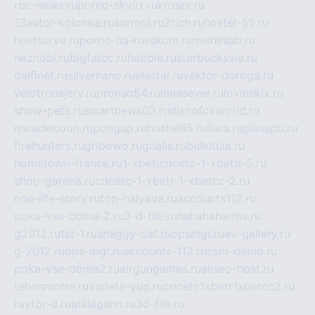
rbc-news.ru
porno-skvirt.ru
krospr.ru
13autor-kolonka.ru
sormol.ru
2rich.ru
hostel-65.ru
hostserve.ru
porno-na-russkom.ru
mishinlab.ru
neznobi.ru
bigfatcc.ru
habble.ru
starbucksvia.ru
delfinet.ru
silvernano.ru
elestal.ru
vektor-doroga.ru
velotrenajery.ru
pronso54.ru
lenasever.ru
lovinskix.ru
show-pets.ru
smartnews03.ru
discofoxworld.ru
miraclecoon.ru
pongup.ru
hostel65.ru
liura.ru
glasspb.ru
firehunters.ru
gribowo.ru
gnalis.ru
bulkitula.ru
hometown-france.ru
1-xbeticricetc-1-xbetti-5.ru
shop-garena.ru
cricetc-1-xbetr-1-xbetcc-2.ru
one-life-story.ru
top-halyava.ru
accounts112.ru
poka-vse-doma-2.ru
3-d-file.ru
hahahaharms.ru
g2012.ru
tst-1.ru
shaggy-cat.ru
opsmgr.ru
ev-gallery.ru
g-2012.ru
ops-mgr.ru
accounts-112.ru
csm-demo.ru
poka-vse-doma2.ru
airgungames.ru
allseo-host.ru
tehosmotre.ru
varieta-yug.ru
cricetc1xbetr1xbetcc2.ru
raytor-d.ru
atillagunn.ru
3d-file.ru