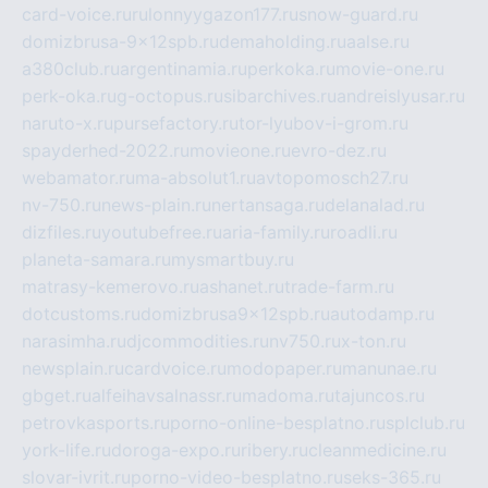
card-voice.ru
rulonnyygazon177.ru
snow-guard.ru
domizbrusa-9x12spb.ru
demaholding.ru
aalse.ru
a380club.ru
argentinamia.ru
perkoka.ru
movie-one.ru
perk-oka.ru
g-octopus.ru
sibarchives.ru
andreislyusar.ru
naruto-x.ru
pursefactory.ru
tor-lyubov-i-grom.ru
spayderhed-2022.ru
movieone.ru
evro-dez.ru
webamator.ru
ma-absolut1.ru
avtopomosch27.ru
nv-750.ru
news-plain.ru
nertansaga.ru
delanalad.ru
dizfiles.ru
youtubefree.ru
aria-family.ru
roadli.ru
planeta-samara.ru
mysmartbuy.ru
matrasy-kemerovo.ru
ashanet.ru
trade-farm.ru
dotcustoms.ru
domizbrusa9x12spb.ru
autodamp.ru
narasimha.ru
djcommodities.ru
nv750.ru
x-ton.ru
newsplain.ru
cardvoice.ru
modopaper.ru
manunae.ru
gbget.ru
alfeihavsalnassr.ru
madoma.ru
tajuncos.ru
petrovkasports.ru
porno-online-besplatno.ru
splclub.ru
york-life.ru
doroga-expo.ru
ribery.ru
cleanmedicine.ru
slovar-ivrit.ru
porno-video-besplatno.ru
seks-365.ru