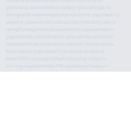
proekciyamebel.ru
imper-finans.ru
rim.org.ru
glamourai.ru
brassminus.ru
zabor-pro.ru
ftn.pp.ru
dorogoe58.ru
laimengpacker.ru
kuzova-zapchasti.ru
sageerp.ru
taxodrom.ru
dsrazvitie.ru
hardcity.net.ru
ratinghomegames.ru
topservice25.ru
gubernyan.ru
gtglasslined.ru
ii4.ru
tssport.spb.ru
andorra24.com
blackwallstreet.ru
oboimos.ru
optim-doors.com.ru
ikuch.ru
nycr.org.ru
npa21.ru
vremya-ch.spb.ru
desert000.ru
ivtorgi.ru
ifiori.ru
catalog-statei.ru
dcv.org.ru
spetsmaster174.ru
ipkameryhiseeu.ru
dum26.ru
ruspol.spb.ru
fr-opendp.ru
kam-solnyshko.ru
cheyenne-arapaho.ru
sevzapmetal.spb.ru
ted-lapidus.spb.ru
parasite-eliminator.ru
sigma-complete.ru
modernworld.ru
dama-moda.ru
eholot-group.ru
sk-nvkz.ru
DRONGOLD.RU
democratia2.ru
i-farmer.ru
mass-sport.org
jablonex.spb.ru
bookmess.ru
linkword.ru
refineua.com.ru
cs-spec.net.ru
altay-mebel.ru