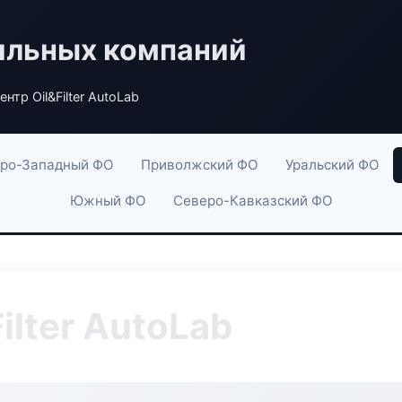
ильных компаний
нтр Oil&Filter AutoLab
ро-Западный ФО
Приволжский ФО
Уральский ФО
Южный ФО
Северо-Кавказский ФО
ilter AutoLab