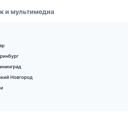
к и мультимедиа
ар
еринбург
лининград
икий Новгород
ти