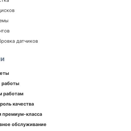
стка
дисков
темы
нтов
ибровка датчиков
ми
меты
е работы
м работам
роль качества
м премиум-класса
вное обслуживание