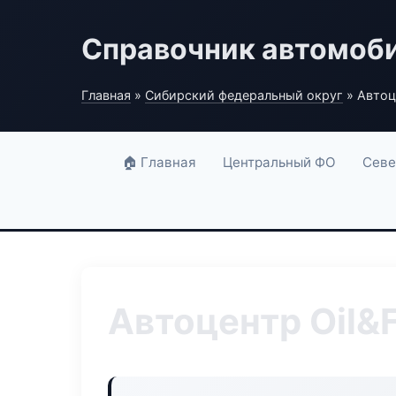
Справочник автомоб
Главная
»
Сибирский федеральный округ
» Автоце
🏠 Главная
Центральный ФО
Севе
Автоцентр Oil&F