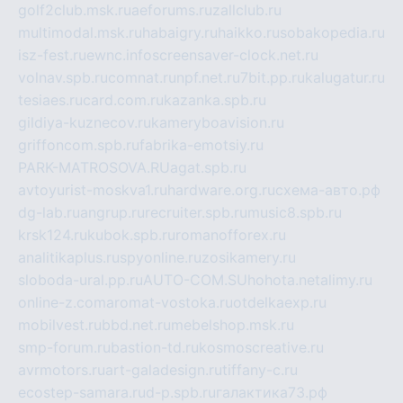
golf2club.msk.ru
aeforums.ru
zallclub.ru
multimodal.msk.ru
habaigry.ru
haikko.ru
sobakopedia.ru
isz-fest.ru
ewnc.info
screensaver-clock.net.ru
volnav.spb.ru
comnat.ru
npf.net.ru
7bit.pp.ru
kalugatur.ru
tesiaes.ru
card.com.ru
kazanka.spb.ru
gildiya-kuznecov.ru
kameryboavision.ru
griffoncom.spb.ru
fabrika-emotsiy.ru
PARK-MATROSOVA.RU
agat.spb.ru
avtoyurist-moskva1.ru
hardware.org.ru
схема-авто.рф
dg-lab.ru
angrup.ru
recruiter.spb.ru
music8.spb.ru
krsk124.ru
kubok.spb.ru
romanofforex.ru
analitikaplus.ru
spyonline.ru
zosikamery.ru
sloboda-ural.pp.ru
AUTO-COM.SU
hohota.net
alimy.ru
online-z.com
aromat-vostoka.ru
otdelkaexp.ru
mobilvest.ru
bbd.net.ru
mebelshop.msk.ru
smp-forum.ru
bastion-td.ru
kosmoscreative.ru
avrmotors.ru
art-galadesign.ru
tiffany-c.ru
ecostep-samara.ru
d-p.spb.ru
галактика73.рф