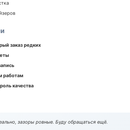
стка
йзеров
ми
рый заказ редких
меты
запись
м работам
роль качества
еально, зазоры ровные. Буду обращаться ещё.