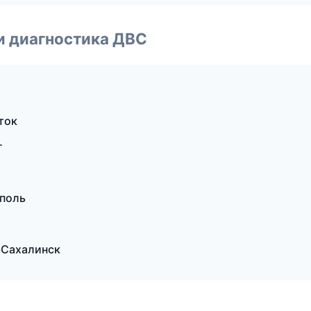
и диагностика ДВС
ток
г
ополь
-Сахалинск