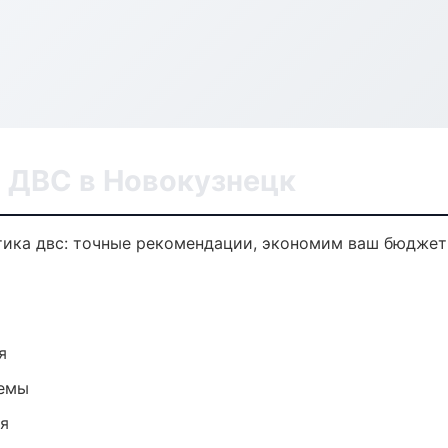
а ДВС в Новокузнецк
тика двс: точные рекомендации, экономим ваш бюджет 
я
темы
ия