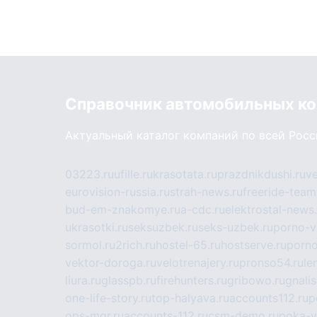
Справочник автомобильных к
Актуальный каталог компаний по всей Рос
03223.ru
ufille.ru
krasotata.ru
prazdnikdushi.ru
v
eurovision-russia.ru
strah-news.ru
freeride-team
bud-em-znakomye.ru
a-cdc.ru
elektrostal-news.
ukrasotki.ru
seksuzbek.ru
seks-uzbek.ru
porno-v
sormol.ru
2rich.ru
hostel-65.ru
hostserve.ru
porno
vektor-doroga.ru
velotrenajery.ru
pronso54.ru
le
liura.ru
glasspb.ru
firehunters.ru
gribowo.ru
gnalis
one-life-story.ru
top-halyava.ru
accounts112.ru
p
ops-mgr.ru
accounts-112.ru
csm-demo.ru
poka-v