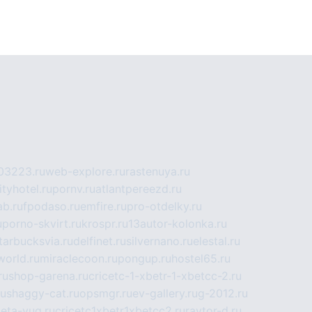
03223.ru
web-explore.ru
rastenuya.ru
tyhotel.ru
pornv.ru
atlantpereezd.ru
b.ru
fpodaso.ru
emfire.ru
pro-otdelky.ru
u
porno-skvirt.ru
krospr.ru
13autor-kolonka.ru
tarbucksvia.ru
delfinet.ru
silvernano.ru
elestal.ru
world.ru
miraclecoon.ru
pongup.ru
hostel65.ru
ru
shop-garena.ru
cricetc-1-xbetr-1-xbetcc-2.ru
ru
shaggy-cat.ru
opsmgr.ru
ev-gallery.ru
g-2012.ru
ieta-yug.ru
cricetc1xbetr1xbetcc2.ru
raytor-d.ru