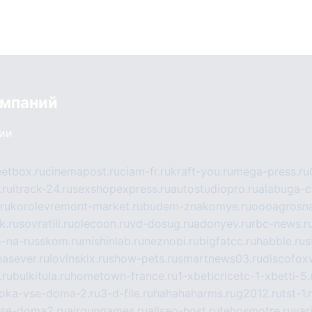
омпаний
сии
eetbox.ru
cinemapost.ru
ciam-fr.ru
kraft-you.ru
mega-press.ru
.ru
itrack-24.ru
sexshopexpress.ru
autostudiopro.ru
alabuga-ci
ru
korolevremont-market.ru
budem-znakomye.ru
oooagrosna
k.ru
sovratili.ru
olecoon.ru
vd-dosug.ru
adonyev.ru
rbc-news.r
-na-russkom.ru
mishinlab.ru
neznobi.ru
bigfatcc.ru
habble.ru
s
nasever.ru
lovinskix.ru
show-pets.ru
smartnews03.ru
discofox
.ru
bulkitula.ru
hometown-france.ru
1-xbeticricetc-1-xbetti-5.
oka-vse-doma-2.ru
3-d-file.ru
hahahaharms.ru
g2012.ru
tst-1.
se-doma2.ru
airgungames.ru
allseo-host.ru
tehosmotre.ru
var