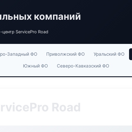
ильных компаний
-центр ServicePro Road
ро-Западный ФО
Приволжский ФО
Уральский ФО
Южный ФО
Северо-Кавказский ФО
rvicePro Road