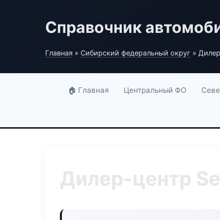
Справочник автомоб
Главная
»
Сибирский федеральный округ
» Дилер
🏠 Главная
Центральный ФО
Севе
Дилер-центр Se