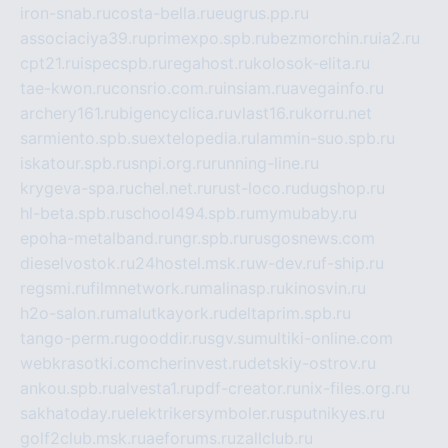
iron-snab.ru
costa-bella.ru
eugrus.pp.ru
associaciya39.ru
primexpo.spb.ru
bezmorchin.ru
ia2.ru
cpt21.ru
ispecspb.ru
regahost.ru
kolosok-elita.ru
tae-kwon.ru
consrio.com.ru
insiam.ru
avegainfo.ru
archery161.ru
bigencyclica.ru
vlast16.ru
korru.net
sarmiento.spb.su
extelopedia.ru
lammin-suo.spb.ru
iskatour.spb.ru
snpi.org.ru
running-line.ru
krygeva-spa.ru
chel.net.ru
rust-loco.ru
dugshop.ru
hl-beta.spb.ru
school494.spb.ru
mymubaby.ru
epoha-metalband.ru
ngr.spb.ru
rusgosnews.com
dieselvostok.ru
24hostel.msk.ru
w-dev.ru
f-ship.ru
regsmi.ru
filmnetwork.ru
malinasp.ru
kinosvin.ru
h2o-salon.ru
malutkayork.ru
deltaprim.spb.ru
tango-perm.ru
gooddir.ru
sgv.su
multiki-online.com
webkrasotki.com
cherinvest.ru
detskiy-ostrov.ru
ankou.spb.ru
alvesta1.ru
pdf-creator.ru
nix-files.org.ru
sakhatoday.ru
elektrikersymboler.ru
sputnikyes.ru
golf2club.msk.ru
aeforums.ru
zallclub.ru