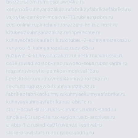
brazzerscom.ru
medsprawo4ka.ru
xehyroo5kuhnyanazakaz.ru
fabrikayfabrikaefabrika.ru
vskrytie-zamkov-moskva-113.ru
biletnadom.ru
zed-online.ru
pimchax.ru
brazzers-hd.ru
z-host.ru
kitubeu2kuhnyanazakaz.ru
naperekate.ru
kuhnyaofabrikaufabrik.ru
kitubeu-2-kuhnyanazakaz.ru
xehyroo-5-kuhnyanazakaz.ru
cs-68.ru
guzywia-4-kuhnyanazakaz.ru
mir-tk.ru
vlknrussia.ru
cs68.ru
vladivostok-map.ru
video-seks.ru
bankaribi.ru
raszar.ru
vskrytie-zamkov-moskva113.ru
lipetsktelecom.ru
tovudyi4kuhnyanazakaz.ru
seksuzb.ru
guzywia4kuhnyanazakaz.ru
fabrikaofabrikaokuhny.ru
kuhnyaekuhnyaafabrika.ru
kuhnyaykuhnyayfabrika.ru
e-abis1c.ru
store-brawl-stars.ru
kts-services.ru
dark-sand.ru
sindika-01.ru
sp-life.ru
x-legion.ru
sib-archives.ru
e-abis-1-c.ru
sindika01.ru
venda-festival.ru
store-brawlstars.ru
dooraleksandria.ru