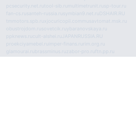
pcsecurity.net.ru
tool-sib.ru
multimetrunit.ru
sp-tour.ru
fan-cs.ru
santeh-russia.ru
symbian9.net.ru
DSHAIR.RU
tmmotors.spb.ru
xjocuricopii.com
musavtomat.msk.ru
obustrojdom.ru
sovetcik.ru
ybaranovskaya.ru
ppknews.ru
cult-alshei.ru
JAPANRUSSIA.RU
proekciyamebel.ru
imper-finans.ru
rim.org.ru
glamourai.ru
brassminus.ru
zabor-pro.ru
ftn.pp.ru
dorogoe58.ru
laimengpacker.ru
kuzova-zapchasti.ru
sageerp.ru
taxodrom.ru
dsrazvitie.ru
hardcity.net.ru
ratinghomegames.ru
topservice25.ru
gubernyan.ru
gtglasslined.ru
ii4.ru
tssport.spb.ru
andorra24.com
blackwallstreet.ru
oboimos.ru
optim-doors.com.ru
ikuch.ru
nycr.org.ru
npa21.ru
vremya-ch.spb.ru
desert000.ru
ivtorgi.ru
ifiori.ru
catalog-statei.ru
dcv.org.ru
spetsmaster174.ru
ipkameryhiseeu.ru
dum26.ru
ruspol.spb.ru
fr-opendp.ru
kam-solnyshko.ru
cheyenne-arapaho.ru
sevzapmetal.spb.ru
ted-lapidus.spb.ru
parasite-eliminator.ru