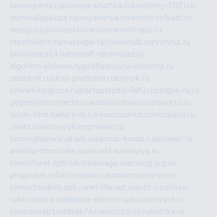
textexperts.ru
pivnaya-kruzhka.ru
kinofilmy-2021.ru
demolalapaluza.ru
tanyavanya.ru
remstir-tolyatti.ru
msdip.ru
jdol.ru
sokolovr.ru
newtech-spb.ru
rezemkleim.ru
massage-tai.ru
seonub.ru
zvonitut.ru
biolisichka24.ru
mncraft-download.ru
algoritm-sistema.ru
godflesh.ru
ru-industria.ru
zebra-tlt.ru
okna-proficom.ru
erynok.ru
onlinekinospace.ru
startupstudio-fefu.ru
zarges-ru.ru
gegenjustizunrecht.ru
autobalashov.ru
utrovortu.ru
spiski-firm.ru
elara-m.ru
kinomusorka.ru
mkcslava.ru
2bets.ru
vintovoykompressor.ru
birminghamvsfulham.ru
sarmat-komp.ru
pioneeri.ru
amadis-chocolate.ru
shkurki-karakulya.ru
kanotiforet.spb.ru
tutmassage.ru
ecolog.org.ru
praga.spb.ru
falcorussia.ru
autodoctorservis.ru
kamertondom.spb.ru
net-life.net.ru
avto-vozim.ru
sakhcamera.ru
alliance-electro.spb.ru
stroyavt.ru
controlweb1.ru
tdsak74.ru
kinzozo-ru.ru
kvotka.ru