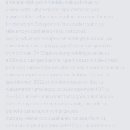
antenna-highly.ru
mine-lab-msk.ru
1-mus.ru
3-sex-porn.ru
ban-damn.ru
purse-factory.ru
viagra-tablet.ru
fasbags.ru
adler-jun.ru
bandamn.ru
fincontech.ru
3sexporn.ru
1mus.ru
darksand.ru
rebus-toys.ru
minelab-msk.ru
rtdco.ru
seo-prodvizhenie-sajtov-stroitelnyh-kompanij.ru
card-voice.ru
rulonnyygazon177.ru
snow-guard.ru
domizbrusa-9x12spb.ru
demaholding.ru
aalse.ru
a380club.ru
argentinamia.ru
perkoka.ru
movie-one.ru
perk-oka.ru
g-octopus.ru
sibarchives.ru
andreislyusar.ru
naruto-x.ru
pursefactory.ru
tor-lyubov-i-grom.ru
spayderhed-2022.ru
movieone.ru
evro-dez.ru
webamator.ru
ma-absolut1.ru
avtopomosch27.ru
nv-750.ru
news-plain.ru
nertansaga.ru
delanalad.ru
dizfiles.ru
youtubefree.ru
aria-family.ru
roadli.ru
planeta-samara.ru
mysmartbuy.ru
matrasy-kemerovo.ru
ashanet.ru
trade-farm.ru
dotcustoms.ru
domizbrusa9x12spb.ru
autodamp.ru