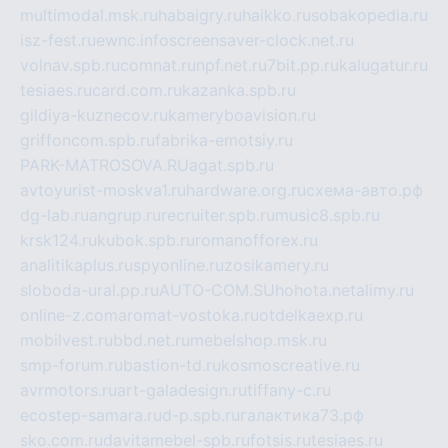
multimodal.msk.ru
habaigry.ru
haikko.ru
sobakopedia.ru
isz-fest.ru
ewnc.info
screensaver-clock.net.ru
volnav.spb.ru
comnat.ru
npf.net.ru
7bit.pp.ru
kalugatur.ru
tesiaes.ru
card.com.ru
kazanka.spb.ru
gildiya-kuznecov.ru
kameryboavision.ru
griffoncom.spb.ru
fabrika-emotsiy.ru
PARK-MATROSOVA.RU
agat.spb.ru
avtoyurist-moskva1.ru
hardware.org.ru
схема-авто.рф
dg-lab.ru
angrup.ru
recruiter.spb.ru
music8.spb.ru
krsk124.ru
kubok.spb.ru
romanofforex.ru
analitikaplus.ru
spyonline.ru
zosikamery.ru
sloboda-ural.pp.ru
AUTO-COM.SU
hohota.net
alimy.ru
online-z.com
aromat-vostoka.ru
otdelkaexp.ru
mobilvest.ru
bbd.net.ru
mebelshop.msk.ru
smp-forum.ru
bastion-td.ru
kosmoscreative.ru
avrmotors.ru
art-galadesign.ru
tiffany-c.ru
ecostep-samara.ru
d-p.spb.ru
галактика73.рф
sko.com.ru
davitamebel-spb.ru
fotsis.ru
tesiaes.ru