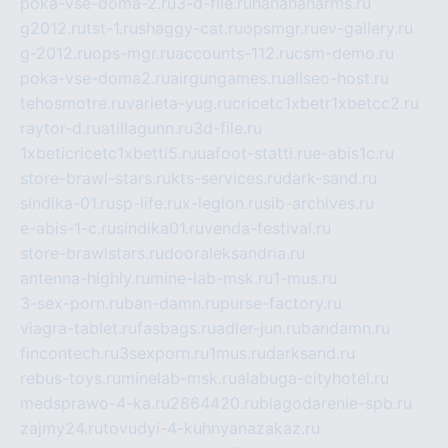
poka-vse-doma-2.ru
3-d-file.ru
hahahaharms.ru
g2012.ru
tst-1.ru
shaggy-cat.ru
opsmgr.ru
ev-gallery.ru
g-2012.ru
ops-mgr.ru
accounts-112.ru
csm-demo.ru
poka-vse-doma2.ru
airgungames.ru
allseo-host.ru
tehosmotre.ru
varieta-yug.ru
cricetc1xbetr1xbetcc2.ru
raytor-d.ru
atillagunn.ru
3d-file.ru
1xbeticricetc1xbetti5.ru
uafoot-statti.ru
e-abis1c.ru
store-brawl-stars.ru
kts-services.ru
dark-sand.ru
sindika-01.ru
sp-life.ru
x-legion.ru
sib-archives.ru
e-abis-1-c.ru
sindika01.ru
venda-festival.ru
store-brawlstars.ru
dooraleksandria.ru
antenna-highly.ru
mine-lab-msk.ru
1-mus.ru
3-sex-porn.ru
ban-damn.ru
purse-factory.ru
viagra-tablet.ru
fasbags.ru
adler-jun.ru
bandamn.ru
fincontech.ru
3sexporn.ru
1mus.ru
darksand.ru
rebus-toys.ru
minelab-msk.ru
alabuga-cityhotel.ru
medsprawo-4-ka.ru
2864420.ru
blagodarenie-spb.ru
zajmy24.ru
tovudyi-4-kuhnyanazakaz.ru