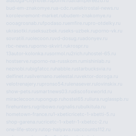
alabuga-cityhotel.ru
pornv.ru
atlantpereezd.ru
bud-em-znakomye.ru
a-cdc.ru
elektrostal-news.ru
korolevremont-market.ru
budem-znakomye.ru
oooagrosnab.ru
fpodaso.ru
emfire.ru
pro-otdelky.ru
ukrasotki.ru
seksuzbek.ru
seks-uzbek.ru
porno-vk.ru
sovratili.ru
olecoon.ru
vd-dosug.ru
adonyev.ru
rbc-news.ru
porno-skvirt.ru
krospr.ru
13autor-kolonka.ru
sormol.ru
2rich.ru
hostel-65.ru
hostserve.ru
porno-na-russkom.ru
mishinlab.ru
neznobi.ru
bigfatcc.ru
habble.ru
starbucksvia.ru
delfinet.ru
silvernano.ru
elestal.ru
vektor-doroga.ru
velotrenajery.ru
pronso54.ru
lenasever.ru
lovinskix.ru
show-pets.ru
smartnews03.ru
discofoxworld.ru
miraclecoon.ru
pongup.ru
hostel65.ru
liura.ru
glasspb.ru
firehunters.ru
gribowo.ru
gnalis.ru
bulkitula.ru
hometown-france.ru
1-xbeticricetc-1-xbetti-5.ru
shop-garena.ru
cricetc-1-xbetr-1-xbetcc-2.ru
one-life-story.ru
top-halyava.ru
accounts112.ru