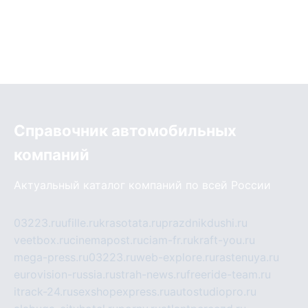
Справочник автомобильных
компаний
Актуальный каталог компаний по всей России
03223.ru
ufille.ru
krasotata.ru
prazdnikdushi.ru
veetbox.ru
cinemapost.ru
ciam-fr.ru
kraft-you.ru
mega-press.ru
03223.ru
web-explore.ru
rastenuya.ru
eurovision-russia.ru
strah-news.ru
freeride-team.ru
itrack-24.ru
sexshopexpress.ru
autostudiopro.ru