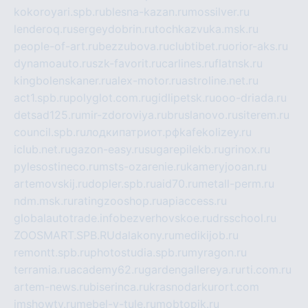
kokoroyari.spb.ru
blesna-kazan.ru
mossilver.ru
lenderoq.ru
sergeydobrin.ru
tochkazvuka.msk.ru
people-of-art.ru
bezzubova.ru
clubtibet.ru
orior-aks.ru
dynamoauto.ru
szk-favorit.ru
carlines.ru
flatnsk.ru
kingbolenskaner.ru
alex-motor.ru
astroline.net.ru
act1.spb.ru
polyglot.com.ru
gidlipetsk.ru
ooo-driada.ru
detsad125.ru
mir-zdoroviya.ru
bruslanovo.ru
siterem.ru
council.spb.ru
лодкипатриот.рф
kafekolizey.ru
iclub.net.ru
gazon-easy.ru
sugarepilekb.ru
grinox.ru
pylesostineco.ru
msts-ozarenie.ru
kameryjooan.ru
artemovskij.ru
dopler.spb.ru
aid70.ru
metall-perm.ru
ndm.msk.ru
ratingzooshop.ru
apiaccess.ru
globalautotrade.info
bezverhovskoe.ru
drsschool.ru
ZOOSMART.SPB.RU
dalakony.ru
medikijob.ru
remontt.spb.ru
photostudia.spb.ru
myragon.ru
terramia.ru
academy62.ru
gardengallereya.ru
rti.com.ru
artem-news.ru
biserinca.ru
krasnodarkurort.com
imshowtv.ru
mebel-v-tule.ru
mobtopik.ru