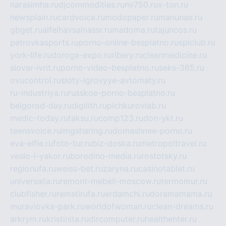
narasimha.ru
djcommodities.ru
nv750.ru
x-ton.ru
newsplain.ru
cardvoice.ru
modopaper.ru
manunae.ru
gbget.ru
alfeihavsalnassr.ru
madoma.ru
tajuncos.ru
petrovkasports.ru
porno-online-besplatno.ru
splclub.ru
york-life.ru
doroga-expo.ru
ribery.ru
cleanmedicine.ru
slovar-ivrit.ru
porno-video-besplatno.ru
seks-365.ru
ovucontrol.ru
sloty-igrovyye-avtomaty.ru
ru-industriya.ru
russkoe-porno-besplatno.ru
belgorod-day.ru
digilith.ru
pichkurovlab.ru
medic-today.ru
taksu.ru
comp123.ru
don-ykt.ru
teensvoice.ru
imgsharing.ru
domashnee-porno.ru
eva-elfie.ru
foto-tur.ru
biz-doska.ru
metropoltravel.ru
veslo-i-yakor.ru
borodino-media.ru
rostotsky.ru
regionufa.ru
weiss-bet.ru
zaryna.ru
casinotablet.ru
universalia.ru
remont-mebeli-moscow.ru
termomur.ru
clubfisher.ru
remstirufa.ru
erdamchi.ru
doramamama.ru
muraviovka-park.ru
worldofwoman.ru
clean-dreams.ru
arkrym.ru
kristinita.ru
dircomputer.ru
healthenter.ru