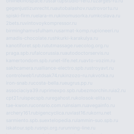
onlinekinospace.ru
startupstudio-fefu.ru
zarges-ru.ru
gegenjustizunrecht.ru
autobalashov.ru
utrovortu.ru
spiski-firm.ru
elara-m.ru
kinomusorka.ru
mkcslava.ru
2bets.ru
vintovoykompressor.ru
birminghamvsfulham.ru
sarmat-komp.ru
pioneeri.ru
amadis-chocolate.ru
shkurki-karakulya.ru
kanotiforet.spb.ru
tutmassage.ru
ecolog.org.ru
praga.spb.ru
falcorussia.ru
autodoctorservis.ru
kamertondom.spb.ru
net-life.net.ru
avto-vozim.ru
sakhcamera.ru
alliance-electro.spb.ru
stroyavt.ru
controlweb1.ru
tdsak74.ru
kinzozo-ru.ru
kvotka.ru
iron-snab.ru
costa-bella.ru
eugrus.pp.ru
associaciya39.ru
primexpo.spb.ru
bezmorchin.ru
ia2.ru
cpt21.ru
ispecspb.ru
regahost.ru
kolosok-elita.ru
tae-kwon.ru
consrio.com.ru
insiam.ru
avegainfo.ru
archery161.ru
bigencyclica.ru
vlast16.ru
korru.net
sarmiento.spb.su
extelopedia.ru
lammin-suo.spb.ru
iskatour.spb.ru
snpi.org.ru
running-line.ru