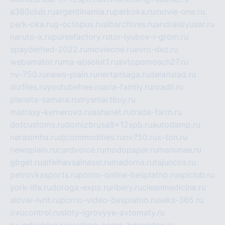
a380club.ru
argentinamia.ru
perkoka.ru
movie-one.ru
perk-oka.ru
g-octopus.ru
sibarchives.ru
andreislyusar.ru
naruto-x.ru
pursefactory.ru
tor-lyubov-i-grom.ru
spayderhed-2022.ru
movieone.ru
evro-dez.ru
webamator.ru
ma-absolut1.ru
avtopomosch27.ru
nv-750.ru
news-plain.ru
nertansaga.ru
delanalad.ru
dizfiles.ru
youtubefree.ru
aria-family.ru
roadli.ru
planeta-samara.ru
mysmartbuy.ru
matrasy-kemerovo.ru
ashanet.ru
trade-farm.ru
dotcustoms.ru
domizbrusa9x12spb.ru
autodamp.ru
narasimha.ru
djcommodities.ru
nv750.ru
x-ton.ru
newsplain.ru
cardvoice.ru
modopaper.ru
manunae.ru
gbget.ru
alfeihavsalnassr.ru
madoma.ru
tajuncos.ru
petrovkasports.ru
porno-online-besplatno.ru
splclub.ru
york-life.ru
doroga-expo.ru
ribery.ru
cleanmedicine.ru
slovar-ivrit.ru
porno-video-besplatno.ru
seks-365.ru
ovucontrol.ru
sloty-igrovyye-avtomaty.ru
ru-industriya.ru
russkoe-porno-besplatno.ru