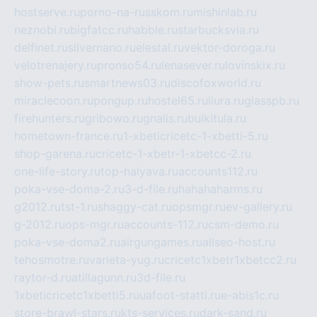
hostserve.ru
porno-na-russkom.ru
mishinlab.ru
neznobi.ru
bigfatcc.ru
habble.ru
starbucksvia.ru
delfinet.ru
silvernano.ru
elestal.ru
vektor-doroga.ru
velotrenajery.ru
pronso54.ru
lenasever.ru
lovinskix.ru
show-pets.ru
smartnews03.ru
discofoxworld.ru
miraclecoon.ru
pongup.ru
hostel65.ru
liura.ru
glasspb.ru
firehunters.ru
gribowo.ru
gnalis.ru
bulkitula.ru
hometown-france.ru
1-xbeticricetc-1-xbetti-5.ru
shop-garena.ru
cricetc-1-xbetr-1-xbetcc-2.ru
one-life-story.ru
top-halyava.ru
accounts112.ru
poka-vse-doma-2.ru
3-d-file.ru
hahahaharms.ru
g2012.ru
tst-1.ru
shaggy-cat.ru
opsmgr.ru
ev-gallery.ru
g-2012.ru
ops-mgr.ru
accounts-112.ru
csm-demo.ru
poka-vse-doma2.ru
airgungames.ru
allseo-host.ru
tehosmotre.ru
varieta-yug.ru
cricetc1xbetr1xbetcc2.ru
raytor-d.ru
atillagunn.ru
3d-file.ru
1xbeticricetc1xbetti5.ru
uafoot-statti.ru
e-abis1c.ru
store-brawl-stars.ru
kts-services.ru
dark-sand.ru