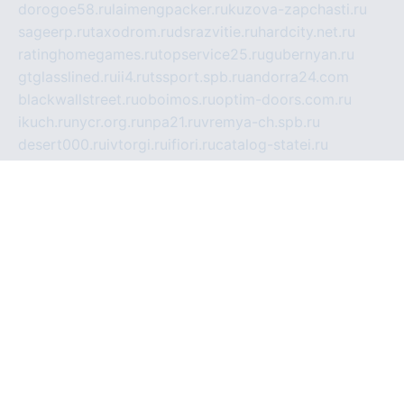
dorogoe58.ru
laimengpacker.ru
kuzova-zapchasti.ru
sageerp.ru
taxodrom.ru
dsrazvitie.ru
hardcity.net.ru
ratinghomegames.ru
topservice25.ru
gubernyan.ru
gtglasslined.ru
ii4.ru
tssport.spb.ru
andorra24.com
blackwallstreet.ru
oboimos.ru
optim-doors.com.ru
ikuch.ru
nycr.org.ru
npa21.ru
vremya-ch.spb.ru
desert000.ru
ivtorgi.ru
ifiori.ru
catalog-statei.ru
dcv.org.ru
spetsmaster174.ru
ipkameryhiseeu.ru
dum26.ru
ruspol.spb.ru
fr-opendp.ru
kam-solnyshko.ru
cheyenne-arapaho.ru
sevzapmetal.spb.ru
ted-lapidus.spb.ru
parasite-eliminator.ru
sigma-complete.ru
modernworld.ru
dama-moda.ru
eholot-group.ru
sk-nvkz.ru
DRONGOLD.RU
democratia2.ru
i-farmer.ru
mass-sport.org
jablonex.spb.ru
bookmess.ru
linkword.ru
refineua.com.ru
cs-spec.net.ru
altay-mebel.ru
DNK-THEATRE.RU
mechaniks.spb.ru
ipcamtechage.ru
skosta.ru
a-sun.ru
stroy-ldsp.ru
snowlands.org.ru