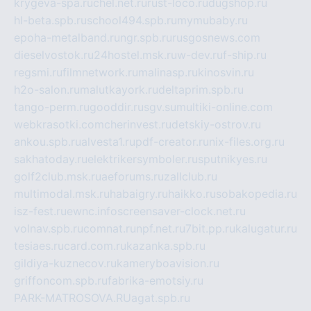
krygeva-spa.ru
chel.net.ru
rust-loco.ru
dugshop.ru
hl-beta.spb.ru
school494.spb.ru
mymubaby.ru
epoha-metalband.ru
ngr.spb.ru
rusgosnews.com
dieselvostok.ru
24hostel.msk.ru
w-dev.ru
f-ship.ru
regsmi.ru
filmnetwork.ru
malinasp.ru
kinosvin.ru
h2o-salon.ru
malutkayork.ru
deltaprim.spb.ru
tango-perm.ru
gooddir.ru
sgv.su
multiki-online.com
webkrasotki.com
cherinvest.ru
detskiy-ostrov.ru
ankou.spb.ru
alvesta1.ru
pdf-creator.ru
nix-files.org.ru
sakhatoday.ru
elektrikersymboler.ru
sputnikyes.ru
golf2club.msk.ru
aeforums.ru
zallclub.ru
multimodal.msk.ru
habaigry.ru
haikko.ru
sobakopedia.ru
isz-fest.ru
ewnc.info
screensaver-clock.net.ru
volnav.spb.ru
comnat.ru
npf.net.ru
7bit.pp.ru
kalugatur.ru
tesiaes.ru
card.com.ru
kazanka.spb.ru
gildiya-kuznecov.ru
kameryboavision.ru
griffoncom.spb.ru
fabrika-emotsiy.ru
PARK-MATROSOVA.RU
agat.spb.ru