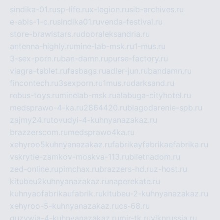
sindika-01.ru
sp-life.ru
x-legion.ru
sib-archives.ru
e-abis-1-c.ru
sindika01.ru
venda-festival.ru
store-brawlstars.ru
dooraleksandria.ru
antenna-highly.ru
mine-lab-msk.ru
1-mus.ru
3-sex-porn.ru
ban-damn.ru
purse-factory.ru
viagra-tablet.ru
fasbags.ru
adler-jun.ru
bandamn.ru
fincontech.ru
3sexporn.ru
1mus.ru
darksand.ru
rebus-toys.ru
minelab-msk.ru
alabuga-cityhotel.ru
medsprawo-4-ka.ru
2864420.ru
blagodarenie-spb.ru
zajmy24.ru
tovudyi-4-kuhnyanazakaz.ru
brazzerscom.ru
medsprawo4ka.ru
xehyroo5kuhnyanazakaz.ru
fabrikayfabrikaefabrika.ru
vskrytie-zamkov-moskva-113.ru
biletnadom.ru
zed-online.ru
pimchax.ru
brazzers-hd.ru
z-host.ru
kitubeu2kuhnyanazakaz.ru
naperekate.ru
kuhnyaofabrikaufabrik.ru
kitubeu-2-kuhnyanazakaz.ru
xehyroo-5-kuhnyanazakaz.ru
cs-68.ru
guzywia-4-kuhnyanazakaz.ru
mir-tk.ru
vlknrussia.ru