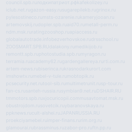
council.spb.ru
лодкипатриот.рф
kafekolizey.ru
iclub.net.ru
gazon-easy.ru
sugarepilekb.ru
grinox.ru
pylesostineco.ru
msts-ozarenie.ru
kameryjooan.ru
artemovskij.ru
dopler.spb.ru
aid70.ru
metall-perm.ru
ndm.msk.ru
ratingzooshop.ru
apiaccess.ru
globalautotrade.info
bezverhovskoe.ru
drsschool.ru
ZOOSMART.SPB.RU
dalakony.ru
medikijob.ru
remontt.spb.ru
photostudia.spb.ru
myragon.ru
terramia.ru
academy62.ru
gardengallereya.ru
rti.com.ru
artem-news.ru
biserinca.ru
krasnodarkurort.com
imshowtv.ru
mebel-v-tule.ru
mobtopik.ru
pcsecurity.net.ru
tool-sib.ru
multimetrunit.ru
sp-tour.ru
fan-cs.ru
santeh-russia.ru
symbian9.net.ru
DSHAIR.RU
tmmotors.spb.ru
xjocuricopii.com
musavtomat.msk.ru
obustrojdom.ru
sovetcik.ru
ybaranovskaya.ru
ppknews.ru
cult-alshei.ru
JAPANRUSSIA.RU
proekciyamebel.ru
imper-finans.ru
rim.org.ru
glamourai.ru
brassminus.ru
zabor-pro.ru
ftn.pp.ru