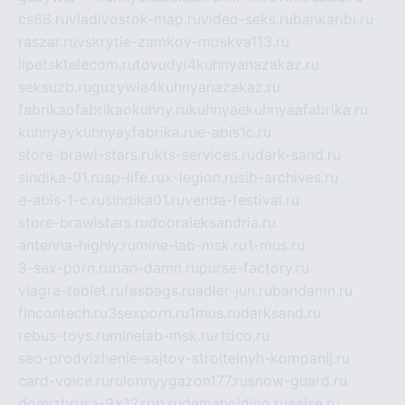
cs68.ru
vladivostok-map.ru
video-seks.ru
bankaribi.ru
raszar.ru
vskrytie-zamkov-moskva113.ru
lipetsktelecom.ru
tovudyi4kuhnyanazakaz.ru
seksuzb.ru
guzywia4kuhnyanazakaz.ru
fabrikaofabrikaokuhny.ru
kuhnyaekuhnyaafabrika.ru
kuhnyaykuhnyayfabrika.ru
e-abis1c.ru
store-brawl-stars.ru
kts-services.ru
dark-sand.ru
sindika-01.ru
sp-life.ru
x-legion.ru
sib-archives.ru
e-abis-1-c.ru
sindika01.ru
venda-festival.ru
store-brawlstars.ru
dooraleksandria.ru
antenna-highly.ru
mine-lab-msk.ru
1-mus.ru
3-sex-porn.ru
ban-damn.ru
purse-factory.ru
viagra-tablet.ru
fasbags.ru
adler-jun.ru
bandamn.ru
fincontech.ru
3sexporn.ru
1mus.ru
darksand.ru
rebus-toys.ru
minelab-msk.ru
rtdco.ru
seo-prodvizhenie-sajtov-stroitelnyh-kompanij.ru
card-voice.ru
rulonnyygazon177.ru
snow-guard.ru
domizbrusa-9x12spb.ru
demaholding.ru
aalse.ru