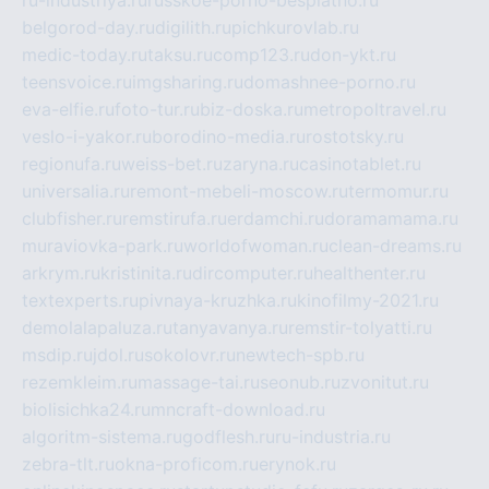
belgorod-day.ru
digilith.ru
pichkurovlab.ru
medic-today.ru
taksu.ru
comp123.ru
don-ykt.ru
teensvoice.ru
imgsharing.ru
domashnee-porno.ru
eva-elfie.ru
foto-tur.ru
biz-doska.ru
metropoltravel.ru
veslo-i-yakor.ru
borodino-media.ru
rostotsky.ru
regionufa.ru
weiss-bet.ru
zaryna.ru
casinotablet.ru
universalia.ru
remont-mebeli-moscow.ru
termomur.ru
clubfisher.ru
remstirufa.ru
erdamchi.ru
doramamama.ru
muraviovka-park.ru
worldofwoman.ru
clean-dreams.ru
arkrym.ru
kristinita.ru
dircomputer.ru
healthenter.ru
textexperts.ru
pivnaya-kruzhka.ru
kinofilmy-2021.ru
demolalapaluza.ru
tanyavanya.ru
remstir-tolyatti.ru
msdip.ru
jdol.ru
sokolovr.ru
newtech-spb.ru
rezemkleim.ru
massage-tai.ru
seonub.ru
zvonitut.ru
biolisichka24.ru
mncraft-download.ru
algoritm-sistema.ru
godflesh.ru
ru-industria.ru
zebra-tlt.ru
okna-proficom.ru
erynok.ru