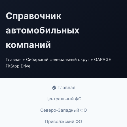
Справочник
автомобильных
компаний
Главная
»
Сибирский федеральный округ
» GARAGE
PitStop Drive
🏠 Главная
Центральный ФО
Северо-Западный ФО
Приволжский ФО