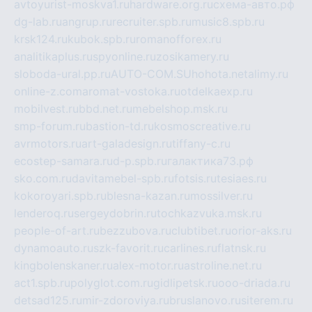
avtoyurist-moskva1.ru
hardware.org.ru
схема-авто.рф
dg-lab.ru
angrup.ru
recruiter.spb.ru
music8.spb.ru
krsk124.ru
kubok.spb.ru
romanofforex.ru
analitikaplus.ru
spyonline.ru
zosikamery.ru
sloboda-ural.pp.ru
AUTO-COM.SU
hohota.net
alimy.ru
online-z.com
aromat-vostoka.ru
otdelkaexp.ru
mobilvest.ru
bbd.net.ru
mebelshop.msk.ru
smp-forum.ru
bastion-td.ru
kosmoscreative.ru
avrmotors.ru
art-galadesign.ru
tiffany-c.ru
ecostep-samara.ru
d-p.spb.ru
галактика73.рф
sko.com.ru
davitamebel-spb.ru
fotsis.ru
tesiaes.ru
kokoroyari.spb.ru
blesna-kazan.ru
mossilver.ru
lenderoq.ru
sergeydobrin.ru
tochkazvuka.msk.ru
people-of-art.ru
bezzubova.ru
clubtibet.ru
orior-aks.ru
dynamoauto.ru
szk-favorit.ru
carlines.ru
flatnsk.ru
kingbolenskaner.ru
alex-motor.ru
astroline.net.ru
act1.spb.ru
polyglot.com.ru
gidlipetsk.ru
ooo-driada.ru
detsad125.ru
mir-zdoroviya.ru
bruslanovo.ru
siterem.ru