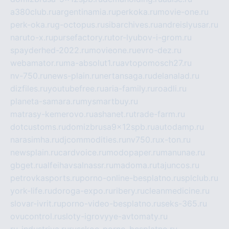
a380club.ru
argentinamia.ru
perkoka.ru
movie-one.ru
perk-oka.ru
g-octopus.ru
sibarchives.ru
andreislyusar.ru
naruto-x.ru
pursefactory.ru
tor-lyubov-i-grom.ru
spayderhed-2022.ru
movieone.ru
evro-dez.ru
webamator.ru
ma-absolut1.ru
avtopomosch27.ru
nv-750.ru
news-plain.ru
nertansaga.ru
delanalad.ru
dizfiles.ru
youtubefree.ru
aria-family.ru
roadli.ru
planeta-samara.ru
mysmartbuy.ru
matrasy-kemerovo.ru
ashanet.ru
trade-farm.ru
dotcustoms.ru
domizbrusa9x12spb.ru
autodamp.ru
narasimha.ru
djcommodities.ru
nv750.ru
x-ton.ru
newsplain.ru
cardvoice.ru
modopaper.ru
manunae.ru
gbget.ru
alfeihavsalnassr.ru
madoma.ru
tajuncos.ru
petrovkasports.ru
porno-online-besplatno.ru
splclub.ru
york-life.ru
doroga-expo.ru
ribery.ru
cleanmedicine.ru
slovar-ivrit.ru
porno-video-besplatno.ru
seks-365.ru
ovucontrol.ru
sloty-igrovyye-avtomaty.ru
ru-industriya.ru
russkoe-porno-besplatno.ru