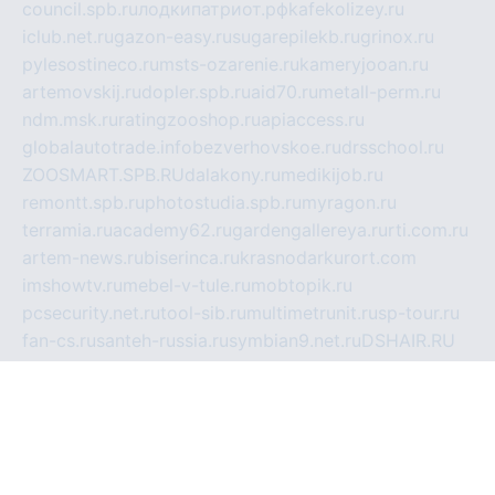
council.spb.ru
лодкипатриот.рф
kafekolizey.ru
iclub.net.ru
gazon-easy.ru
sugarepilekb.ru
grinox.ru
pylesostineco.ru
msts-ozarenie.ru
kameryjooan.ru
artemovskij.ru
dopler.spb.ru
aid70.ru
metall-perm.ru
ndm.msk.ru
ratingzooshop.ru
apiaccess.ru
globalautotrade.info
bezverhovskoe.ru
drsschool.ru
ZOOSMART.SPB.RU
dalakony.ru
medikijob.ru
remontt.spb.ru
photostudia.spb.ru
myragon.ru
terramia.ru
academy62.ru
gardengallereya.ru
rti.com.ru
artem-news.ru
biserinca.ru
krasnodarkurort.com
imshowtv.ru
mebel-v-tule.ru
mobtopik.ru
pcsecurity.net.ru
tool-sib.ru
multimetrunit.ru
sp-tour.ru
fan-cs.ru
santeh-russia.ru
symbian9.net.ru
DSHAIR.RU
tmmotors.spb.ru
xjocuricopii.com
musavtomat.msk.ru
obustrojdom.ru
sovetcik.ru
ybaranovskaya.ru
ppknews.ru
cult-alshei.ru
JAPANRUSSIA.RU
proekciyamebel.ru
imper-finans.ru
rim.org.ru
glamourai.ru
brassminus.ru
zabor-pro.ru
ftn.pp.ru