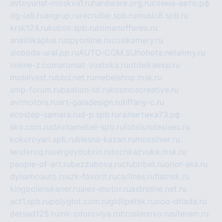
avtoyurist-moskva1.ru
hardware.org.ru
схема-авто.рф
dg-lab.ru
angrup.ru
recruiter.spb.ru
music8.spb.ru
krsk124.ru
kubok.spb.ru
romanofforex.ru
analitikaplus.ru
spyonline.ru
zosikamery.ru
sloboda-ural.pp.ru
AUTO-COM.SU
hohota.net
alimy.ru
online-z.com
aromat-vostoka.ru
otdelkaexp.ru
mobilvest.ru
bbd.net.ru
mebelshop.msk.ru
smp-forum.ru
bastion-td.ru
kosmoscreative.ru
avrmotors.ru
art-galadesign.ru
tiffany-c.ru
ecostep-samara.ru
d-p.spb.ru
галактика73.рф
sko.com.ru
davitamebel-spb.ru
fotsis.ru
tesiaes.ru
kokoroyari.spb.ru
blesna-kazan.ru
mossilver.ru
lenderoq.ru
sergeydobrin.ru
tochkazvuka.msk.ru
people-of-art.ru
bezzubova.ru
clubtibet.ru
orior-aks.ru
dynamoauto.ru
szk-favorit.ru
carlines.ru
flatnsk.ru
kingbolenskaner.ru
alex-motor.ru
astroline.net.ru
act1.spb.ru
polyglot.com.ru
gidlipetsk.ru
ooo-driada.ru
detsad125.ru
mir-zdoroviya.ru
bruslanovo.ru
siterem.ru