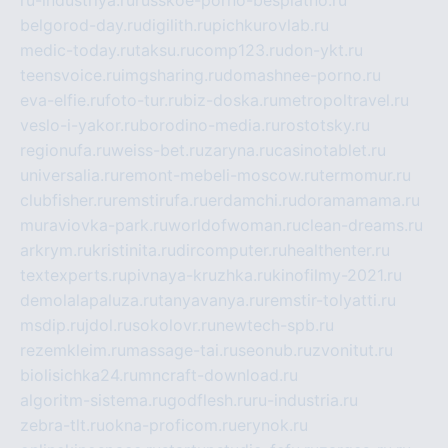
belgorod-day.ru
digilith.ru
pichkurovlab.ru
medic-today.ru
taksu.ru
comp123.ru
don-ykt.ru
teensvoice.ru
imgsharing.ru
domashnee-porno.ru
eva-elfie.ru
foto-tur.ru
biz-doska.ru
metropoltravel.ru
veslo-i-yakor.ru
borodino-media.ru
rostotsky.ru
regionufa.ru
weiss-bet.ru
zaryna.ru
casinotablet.ru
universalia.ru
remont-mebeli-moscow.ru
termomur.ru
clubfisher.ru
remstirufa.ru
erdamchi.ru
doramamama.ru
muraviovka-park.ru
worldofwoman.ru
clean-dreams.ru
arkrym.ru
kristinita.ru
dircomputer.ru
healthenter.ru
textexperts.ru
pivnaya-kruzhka.ru
kinofilmy-2021.ru
demolalapaluza.ru
tanyavanya.ru
remstir-tolyatti.ru
msdip.ru
jdol.ru
sokolovr.ru
newtech-spb.ru
rezemkleim.ru
massage-tai.ru
seonub.ru
zvonitut.ru
biolisichka24.ru
mncraft-download.ru
algoritm-sistema.ru
godflesh.ru
ru-industria.ru
zebra-tlt.ru
okna-proficom.ru
erynok.ru