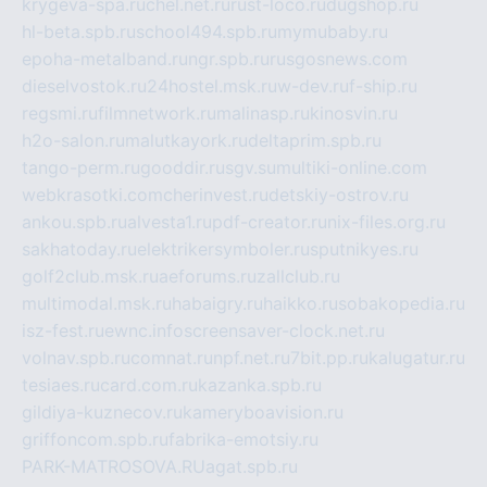
krygeva-spa.ru
chel.net.ru
rust-loco.ru
dugshop.ru
hl-beta.spb.ru
school494.spb.ru
mymubaby.ru
epoha-metalband.ru
ngr.spb.ru
rusgosnews.com
dieselvostok.ru
24hostel.msk.ru
w-dev.ru
f-ship.ru
regsmi.ru
filmnetwork.ru
malinasp.ru
kinosvin.ru
h2o-salon.ru
malutkayork.ru
deltaprim.spb.ru
tango-perm.ru
gooddir.ru
sgv.su
multiki-online.com
webkrasotki.com
cherinvest.ru
detskiy-ostrov.ru
ankou.spb.ru
alvesta1.ru
pdf-creator.ru
nix-files.org.ru
sakhatoday.ru
elektrikersymboler.ru
sputnikyes.ru
golf2club.msk.ru
aeforums.ru
zallclub.ru
multimodal.msk.ru
habaigry.ru
haikko.ru
sobakopedia.ru
isz-fest.ru
ewnc.info
screensaver-clock.net.ru
volnav.spb.ru
comnat.ru
npf.net.ru
7bit.pp.ru
kalugatur.ru
tesiaes.ru
card.com.ru
kazanka.spb.ru
gildiya-kuznecov.ru
kameryboavision.ru
griffoncom.spb.ru
fabrika-emotsiy.ru
PARK-MATROSOVA.RU
agat.spb.ru