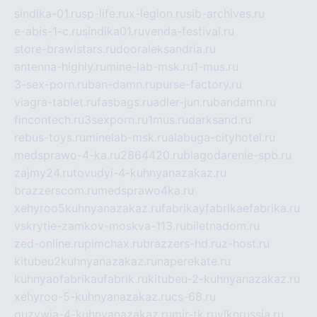
sindika-01.ru
sp-life.ru
x-legion.ru
sib-archives.ru
e-abis-1-c.ru
sindika01.ru
venda-festival.ru
store-brawlstars.ru
dooraleksandria.ru
antenna-highly.ru
mine-lab-msk.ru
1-mus.ru
3-sex-porn.ru
ban-damn.ru
purse-factory.ru
viagra-tablet.ru
fasbags.ru
adler-jun.ru
bandamn.ru
fincontech.ru
3sexporn.ru
1mus.ru
darksand.ru
rebus-toys.ru
minelab-msk.ru
alabuga-cityhotel.ru
medsprawo-4-ka.ru
2864420.ru
blagodarenie-spb.ru
zajmy24.ru
tovudyi-4-kuhnyanazakaz.ru
brazzerscom.ru
medsprawo4ka.ru
xehyroo5kuhnyanazakaz.ru
fabrikayfabrikaefabrika.ru
vskrytie-zamkov-moskva-113.ru
biletnadom.ru
zed-online.ru
pimchax.ru
brazzers-hd.ru
z-host.ru
kitubeu2kuhnyanazakaz.ru
naperekate.ru
kuhnyaofabrikaufabrik.ru
kitubeu-2-kuhnyanazakaz.ru
xehyroo-5-kuhnyanazakaz.ru
cs-68.ru
guzywia-4-kuhnyanazakaz.ru
mir-tk.ru
vlknrussia.ru