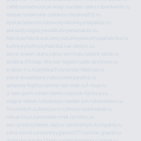
cs68.ru
vladivostok-map.ru
video-seks.ru
bankaribi.ru
raszar.ru
vskrytie-zamkov-moskva113.ru
lipetsktelecom.ru
tovudyi4kuhnyanazakaz.ru
seksuzb.ru
guzywia4kuhnyanazakaz.ru
fabrikaofabrikaokuhny.ru
kuhnyaekuhnyaafabrika.ru
kuhnyaykuhnyayfabrika.ru
e-abis1c.ru
store-brawl-stars.ru
kts-services.ru
dark-sand.ru
sindika-01.ru
sp-life.ru
x-legion.ru
sib-archives.ru
e-abis-1-c.ru
sindika01.ru
venda-festival.ru
store-brawlstars.ru
dooraleksandria.ru
antenna-highly.ru
mine-lab-msk.ru
1-mus.ru
3-sex-porn.ru
ban-damn.ru
purse-factory.ru
viagra-tablet.ru
fasbags.ru
adler-jun.ru
bandamn.ru
fincontech.ru
3sexporn.ru
1mus.ru
darksand.ru
rebus-toys.ru
minelab-msk.ru
rtdco.ru
seo-prodvizhenie-sajtov-stroitelnyh-kompanij.ru
card-voice.ru
rulonnyygazon177.ru
snow-guard.ru
domizbrusa-9x12spb.ru
demaholding.ru
aalse.ru