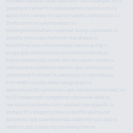
onlinekinospace.ru
startupstudio-fefu.ru
zarges-ru.ru
gegenjustizunrecht.ru
autobalashov.ru
utrovortu.ru
spiski-firm.ru
elara-m.ru
kinomusorka.ru
mkcslava.ru
2bets.ru
vintovoykompressor.ru
birminghamvsfulham.ru
sarmat-komp.ru
pioneeri.ru
amadis-chocolate.ru
shkurki-karakulya.ru
kanotiforet.spb.ru
tutmassage.ru
ecolog.org.ru
praga.spb.ru
falcorussia.ru
autodoctorservis.ru
kamertondom.spb.ru
net-life.net.ru
avto-vozim.ru
sakhcamera.ru
alliance-electro.spb.ru
stroyavt.ru
controlweb1.ru
tdsak74.ru
kinzozo-ru.ru
kvotka.ru
iron-snab.ru
costa-bella.ru
eugrus.pp.ru
associaciya39.ru
primexpo.spb.ru
bezmorchin.ru
ia2.ru
cpt21.ru
ispecspb.ru
regahost.ru
kolosok-elita.ru
tae-kwon.ru
consrio.com.ru
insiam.ru
avegainfo.ru
archery161.ru
bigencyclica.ru
vlast16.ru
korru.net
sarmiento.spb.su
extelopedia.ru
lammin-suo.spb.ru
iskatour.spb.ru
snpi.org.ru
running-line.ru