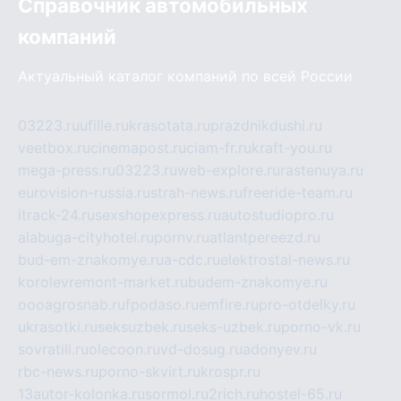
Справочник автомобильных
компаний
Актуальный каталог компаний по всей России
03223.ru
ufille.ru
krasotata.ru
prazdnikdushi.ru
veetbox.ru
cinemapost.ru
ciam-fr.ru
kraft-you.ru
mega-press.ru
03223.ru
web-explore.ru
rastenuya.ru
eurovision-russia.ru
strah-news.ru
freeride-team.ru
itrack-24.ru
sexshopexpress.ru
autostudiopro.ru
alabuga-cityhotel.ru
pornv.ru
atlantpereezd.ru
bud-em-znakomye.ru
a-cdc.ru
elektrostal-news.ru
korolevremont-market.ru
budem-znakomye.ru
oooagrosnab.ru
fpodaso.ru
emfire.ru
pro-otdelky.ru
ukrasotki.ru
seksuzbek.ru
seks-uzbek.ru
porno-vk.ru
sovratili.ru
olecoon.ru
vd-dosug.ru
adonyev.ru
rbc-news.ru
porno-skvirt.ru
krospr.ru
13autor-kolonka.ru
sormol.ru
2rich.ru
hostel-65.ru