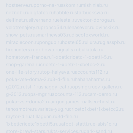
hostserve.ru
porno-na-russkom.ru
mishinlab.ru
neznobi.ru
bigfatcc.ru
habble.ru
starbucksvia.ru
delfinet.ru
silvernano.ru
elestal.ru
vektor-doroga.ru
velotrenajery.ru
pronso54.ru
lenasever.ru
lovinskix.ru
show-pets.ru
smartnews03.ru
discofoxworld.ru
miraclecoon.ru
pongup.ru
hostel65.ru
liura.ru
glasspb.ru
firehunters.ru
gribowo.ru
gnalis.ru
bulkitula.ru
hometown-france.ru
1-xbeticricetc-1-xbetti-5.ru
shop-garena.ru
cricetc-1-xbetr-1-xbetcc-2.ru
one-life-story.ru
top-halyava.ru
accounts112.ru
poka-vse-doma-2.ru
3-d-file.ru
hahahaharms.ru
g2012.ru
tst-1.ru
shaggy-cat.ru
opsmgr.ru
ev-gallery.ru
g-2012.ru
ops-mgr.ru
accounts-112.ru
csm-demo.ru
poka-vse-doma2.ru
airgungames.ru
allseo-host.ru
tehosmotre.ru
varieta-yug.ru
cricetc1xbetr1xbetcc2.ru
raytor-d.ru
atillagunn.ru
3d-file.ru
1xbeticricetc1xbetti5.ru
uafoot-statti.ru
e-abis1c.ru
store-brawl-stars.ru
kts-services.ru
dark-sand.ru