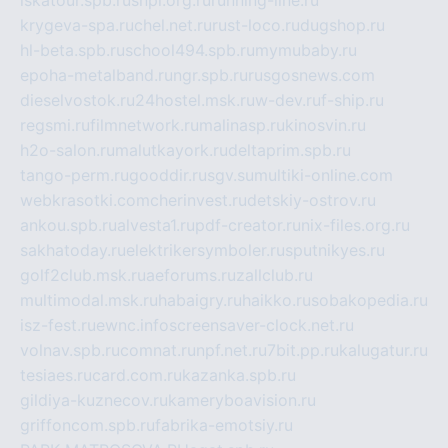
krygeva-spa.ru
chel.net.ru
rust-loco.ru
dugshop.ru
hl-beta.spb.ru
school494.spb.ru
mymubaby.ru
epoha-metalband.ru
ngr.spb.ru
rusgosnews.com
dieselvostok.ru
24hostel.msk.ru
w-dev.ru
f-ship.ru
regsmi.ru
filmnetwork.ru
malinasp.ru
kinosvin.ru
h2o-salon.ru
malutkayork.ru
deltaprim.spb.ru
tango-perm.ru
gooddir.ru
sgv.su
multiki-online.com
webkrasotki.com
cherinvest.ru
detskiy-ostrov.ru
ankou.spb.ru
alvesta1.ru
pdf-creator.ru
nix-files.org.ru
sakhatoday.ru
elektrikersymboler.ru
sputnikyes.ru
golf2club.msk.ru
aeforums.ru
zallclub.ru
multimodal.msk.ru
habaigry.ru
haikko.ru
sobakopedia.ru
isz-fest.ru
ewnc.info
screensaver-clock.net.ru
volnav.spb.ru
comnat.ru
npf.net.ru
7bit.pp.ru
kalugatur.ru
tesiaes.ru
card.com.ru
kazanka.spb.ru
gildiya-kuznecov.ru
kameryboavision.ru
griffoncom.spb.ru
fabrika-emotsiy.ru