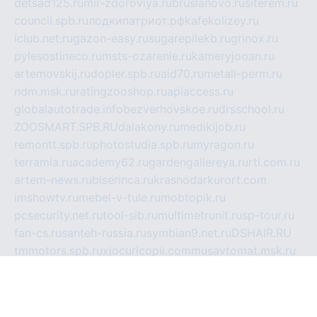
detsad125.ru
mir-zdoroviya.ru
bruslanovo.ru
siterem.ru
council.spb.ru
лодкипатриот.рф
kafekolizey.ru
iclub.net.ru
gazon-easy.ru
sugarepilekb.ru
grinox.ru
pylesostineco.ru
msts-ozarenie.ru
kameryjooan.ru
artemovskij.ru
dopler.spb.ru
aid70.ru
metall-perm.ru
ndm.msk.ru
ratingzooshop.ru
apiaccess.ru
globalautotrade.info
bezverhovskoe.ru
drsschool.ru
ZOOSMART.SPB.RU
dalakony.ru
medikijob.ru
remontt.spb.ru
photostudia.spb.ru
myragon.ru
terramia.ru
academy62.ru
gardengallereya.ru
rti.com.ru
artem-news.ru
biserinca.ru
krasnodarkurort.com
imshowtv.ru
mebel-v-tule.ru
mobtopik.ru
pcsecurity.net.ru
tool-sib.ru
multimetrunit.ru
sp-tour.ru
fan-cs.ru
santeh-russia.ru
symbian9.net.ru
DSHAIR.RU
tmmotors.spb.ru
xjocuricopii.com
musavtomat.msk.ru
obustrojdom.ru
sovetcik.ru
ybaranovskaya.ru
ppknews.ru
cult-alshei.ru
JAPANRUSSIA.RU
proekciyamebel.ru
imper-finans.ru
rim.org.ru