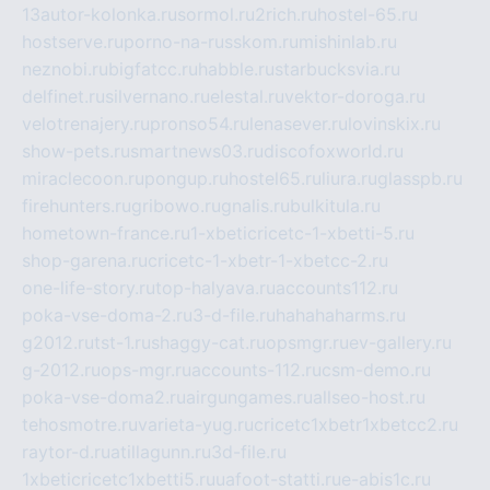
13autor-kolonka.ru
sormol.ru
2rich.ru
hostel-65.ru
hostserve.ru
porno-na-russkom.ru
mishinlab.ru
neznobi.ru
bigfatcc.ru
habble.ru
starbucksvia.ru
delfinet.ru
silvernano.ru
elestal.ru
vektor-doroga.ru
velotrenajery.ru
pronso54.ru
lenasever.ru
lovinskix.ru
show-pets.ru
smartnews03.ru
discofoxworld.ru
miraclecoon.ru
pongup.ru
hostel65.ru
liura.ru
glasspb.ru
firehunters.ru
gribowo.ru
gnalis.ru
bulkitula.ru
hometown-france.ru
1-xbeticricetc-1-xbetti-5.ru
shop-garena.ru
cricetc-1-xbetr-1-xbetcc-2.ru
one-life-story.ru
top-halyava.ru
accounts112.ru
poka-vse-doma-2.ru
3-d-file.ru
hahahaharms.ru
g2012.ru
tst-1.ru
shaggy-cat.ru
opsmgr.ru
ev-gallery.ru
g-2012.ru
ops-mgr.ru
accounts-112.ru
csm-demo.ru
poka-vse-doma2.ru
airgungames.ru
allseo-host.ru
tehosmotre.ru
varieta-yug.ru
cricetc1xbetr1xbetcc2.ru
raytor-d.ru
atillagunn.ru
3d-file.ru
1xbeticricetc1xbetti5.ru
uafoot-statti.ru
e-abis1c.ru