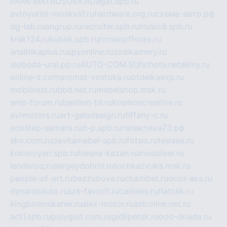
PARK-MATROSOVA.RU
agat.spb.ru
avtoyurist-moskva1.ru
hardware.org.ru
схема-авто.рф
dg-lab.ru
angrup.ru
recruiter.spb.ru
music8.spb.ru
krsk124.ru
kubok.spb.ru
romanofforex.ru
analitikaplus.ru
spyonline.ru
zosikamery.ru
sloboda-ural.pp.ru
AUTO-COM.SU
hohota.net
alimy.ru
online-z.com
aromat-vostoka.ru
otdelkaexp.ru
mobilvest.ru
bbd.net.ru
mebelshop.msk.ru
smp-forum.ru
bastion-td.ru
kosmoscreative.ru
avrmotors.ru
art-galadesign.ru
tiffany-c.ru
ecostep-samara.ru
d-p.spb.ru
галактика73.рф
sko.com.ru
davitamebel-spb.ru
fotsis.ru
tesiaes.ru
kokoroyari.spb.ru
blesna-kazan.ru
mossilver.ru
lenderoq.ru
sergeydobrin.ru
tochkazvuka.msk.ru
people-of-art.ru
bezzubova.ru
clubtibet.ru
orior-aks.ru
dynamoauto.ru
szk-favorit.ru
carlines.ru
flatnsk.ru
kingbolenskaner.ru
alex-motor.ru
astroline.net.ru
act1.spb.ru
polyglot.com.ru
gidlipetsk.ru
ooo-driada.ru