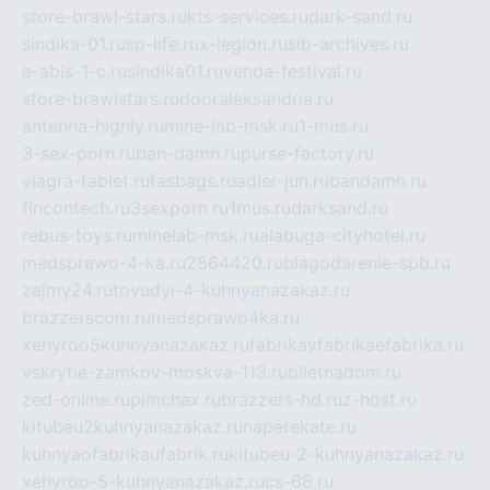
store-brawl-stars.ru
kts-services.ru
dark-sand.ru
sindika-01.ru
sp-life.ru
x-legion.ru
sib-archives.ru
e-abis-1-c.ru
sindika01.ru
venda-festival.ru
store-brawlstars.ru
dooraleksandria.ru
antenna-highly.ru
mine-lab-msk.ru
1-mus.ru
3-sex-porn.ru
ban-damn.ru
purse-factory.ru
viagra-tablet.ru
fasbags.ru
adler-jun.ru
bandamn.ru
fincontech.ru
3sexporn.ru
1mus.ru
darksand.ru
rebus-toys.ru
minelab-msk.ru
alabuga-cityhotel.ru
medsprawo-4-ka.ru
2864420.ru
blagodarenie-spb.ru
zajmy24.ru
tovudyi-4-kuhnyanazakaz.ru
brazzerscom.ru
medsprawo4ka.ru
xehyroo5kuhnyanazakaz.ru
fabrikayfabrikaefabrika.ru
vskrytie-zamkov-moskva-113.ru
biletnadom.ru
zed-online.ru
pimchax.ru
brazzers-hd.ru
z-host.ru
kitubeu2kuhnyanazakaz.ru
naperekate.ru
kuhnyaofabrikaufabrik.ru
kitubeu-2-kuhnyanazakaz.ru
xehyroo-5-kuhnyanazakaz.ru
cs-68.ru