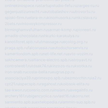
onlinekinospace.ru
startupstudio-fefu.ru
zarges-ru.ru
gegenjustizunrecht.ru
autobalashov.ru
utrovortu.ru
spiski-firm.ru
elara-m.ru
kinomusorka.ru
mkcslava.ru
2bets.ru
vintovoykompressor.ru
birminghamvsfulham.ru
sarmat-komp.ru
pioneeri.ru
amadis-chocolate.ru
shkurki-karakulya.ru
kanotiforet.spb.ru
tutmassage.ru
ecolog.org.ru
praga.spb.ru
falcorussia.ru
autodoctorservis.ru
kamertondom.spb.ru
net-life.net.ru
avto-vozim.ru
sakhcamera.ru
alliance-electro.spb.ru
stroyavt.ru
controlweb1.ru
tdsak74.ru
kinzozo-ru.ru
kvotka.ru
iron-snab.ru
costa-bella.ru
eugrus.pp.ru
associaciya39.ru
primexpo.spb.ru
bezmorchin.ru
ia2.ru
cpt21.ru
ispecspb.ru
regahost.ru
kolosok-elita.ru
tae-kwon.ru
consrio.com.ru
insiam.ru
avegainfo.ru
archery161.ru
bigencyclica.ru
vlast16.ru
korru.net
sarmiento.spb.su
extelopedia.ru
lammin-suo.spb.ru
iskatour.spb.ru
snpi.org.ru
running-line.ru