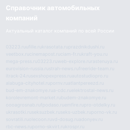
Справочник автомобильных
компаний
Актуальный каталог компаний по всей России
03223.ru
ufille.ru
krasotata.ru
prazdnikdushi.ru
veetbox.ru
cinemapost.ru
ciam-fr.ru
kraft-you.ru
mega-press.ru
03223.ru
web-explore.ru
rastenuya.ru
eurovision-russia.ru
strah-news.ru
freeride-team.ru
itrack-24.ru
sexshopexpress.ru
autostudiopro.ru
alabuga-cityhotel.ru
pornv.ru
atlantpereezd.ru
bud-em-znakomye.ru
a-cdc.ru
elektrostal-news.ru
korolevremont-market.ru
budem-znakomye.ru
oooagrosnab.ru
fpodaso.ru
emfire.ru
pro-otdelky.ru
ukrasotki.ru
seksuzbek.ru
seks-uzbek.ru
porno-vk.ru
sovratili.ru
olecoon.ru
vd-dosug.ru
adonyev.ru
rbc-news.ru
porno-skvirt.ru
krospr.ru