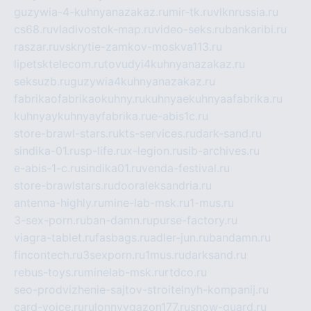
guzywia-4-kuhnyanazakaz.ru
mir-tk.ru
vlknrussia.ru
cs68.ru
vladivostok-map.ru
video-seks.ru
bankaribi.ru
raszar.ru
vskrytie-zamkov-moskva113.ru
lipetsktelecom.ru
tovudyi4kuhnyanazakaz.ru
seksuzb.ru
guzywia4kuhnyanazakaz.ru
fabrikaofabrikaokuhny.ru
kuhnyaekuhnyaafabrika.ru
kuhnyaykuhnyayfabrika.ru
e-abis1c.ru
store-brawl-stars.ru
kts-services.ru
dark-sand.ru
sindika-01.ru
sp-life.ru
x-legion.ru
sib-archives.ru
e-abis-1-c.ru
sindika01.ru
venda-festival.ru
store-brawlstars.ru
dooraleksandria.ru
antenna-highly.ru
mine-lab-msk.ru
1-mus.ru
3-sex-porn.ru
ban-damn.ru
purse-factory.ru
viagra-tablet.ru
fasbags.ru
adler-jun.ru
bandamn.ru
fincontech.ru
3sexporn.ru
1mus.ru
darksand.ru
rebus-toys.ru
minelab-msk.ru
rtdco.ru
seo-prodvizhenie-sajtov-stroitelnyh-kompanij.ru
card-voice.ru
rulonnyygazon177.ru
snow-guard.ru