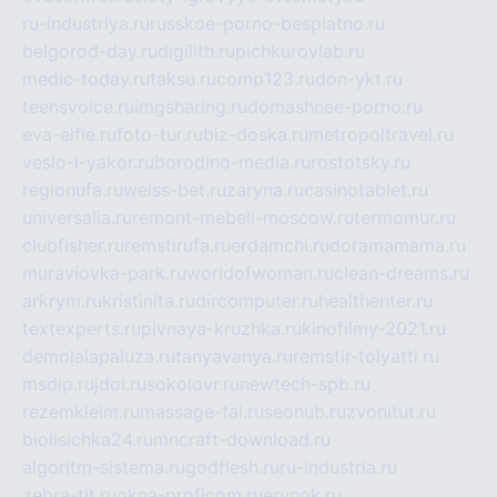
ru-industriya.ru
russkoe-porno-besplatno.ru
belgorod-day.ru
digilith.ru
pichkurovlab.ru
medic-today.ru
taksu.ru
comp123.ru
don-ykt.ru
teensvoice.ru
imgsharing.ru
domashnee-porno.ru
eva-elfie.ru
foto-tur.ru
biz-doska.ru
metropoltravel.ru
veslo-i-yakor.ru
borodino-media.ru
rostotsky.ru
regionufa.ru
weiss-bet.ru
zaryna.ru
casinotablet.ru
universalia.ru
remont-mebeli-moscow.ru
termomur.ru
clubfisher.ru
remstirufa.ru
erdamchi.ru
doramamama.ru
muraviovka-park.ru
worldofwoman.ru
clean-dreams.ru
arkrym.ru
kristinita.ru
dircomputer.ru
healthenter.ru
textexperts.ru
pivnaya-kruzhka.ru
kinofilmy-2021.ru
demolalapaluza.ru
tanyavanya.ru
remstir-tolyatti.ru
msdip.ru
jdol.ru
sokolovr.ru
newtech-spb.ru
rezemkleim.ru
massage-tai.ru
seonub.ru
zvonitut.ru
biolisichka24.ru
mncraft-download.ru
algoritm-sistema.ru
godflesh.ru
ru-industria.ru
zebra-tlt.ru
okna-proficom.ru
erynok.ru