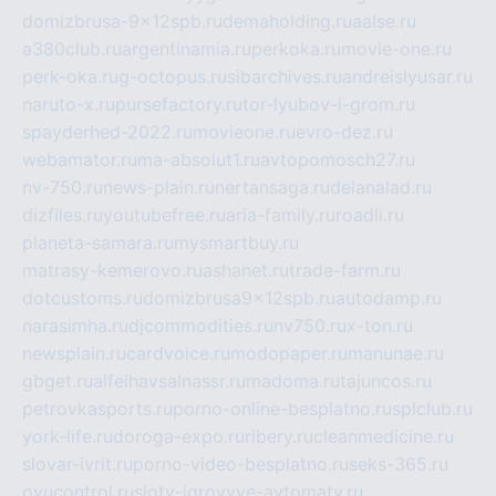
domizbrusa-9x12spb.ru
demaholding.ru
aalse.ru
a380club.ru
argentinamia.ru
perkoka.ru
movie-one.ru
perk-oka.ru
g-octopus.ru
sibarchives.ru
andreislyusar.ru
naruto-x.ru
pursefactory.ru
tor-lyubov-i-grom.ru
spayderhed-2022.ru
movieone.ru
evro-dez.ru
webamator.ru
ma-absolut1.ru
avtopomosch27.ru
nv-750.ru
news-plain.ru
nertansaga.ru
delanalad.ru
dizfiles.ru
youtubefree.ru
aria-family.ru
roadli.ru
planeta-samara.ru
mysmartbuy.ru
matrasy-kemerovo.ru
ashanet.ru
trade-farm.ru
dotcustoms.ru
domizbrusa9x12spb.ru
autodamp.ru
narasimha.ru
djcommodities.ru
nv750.ru
x-ton.ru
newsplain.ru
cardvoice.ru
modopaper.ru
manunae.ru
gbget.ru
alfeihavsalnassr.ru
madoma.ru
tajuncos.ru
petrovkasports.ru
porno-online-besplatno.ru
splclub.ru
york-life.ru
doroga-expo.ru
ribery.ru
cleanmedicine.ru
slovar-ivrit.ru
porno-video-besplatno.ru
seks-365.ru
ovucontrol.ru
sloty-igrovyye-avtomaty.ru