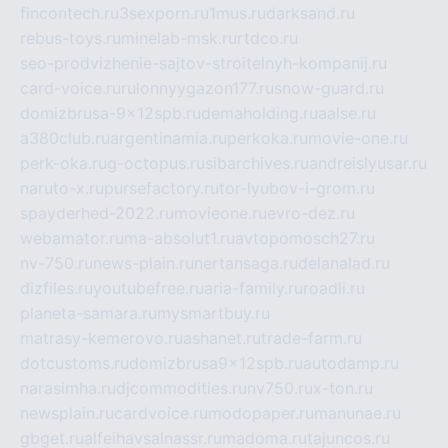
fincontech.ru
3sexporn.ru
1mus.ru
darksand.ru
rebus-toys.ru
minelab-msk.ru
rtdco.ru
seo-prodvizhenie-sajtov-stroitelnyh-kompanij.ru
card-voice.ru
rulonnyygazon177.ru
snow-guard.ru
domizbrusa-9x12spb.ru
demaholding.ru
aalse.ru
a380club.ru
argentinamia.ru
perkoka.ru
movie-one.ru
perk-oka.ru
g-octopus.ru
sibarchives.ru
andreislyusar.ru
naruto-x.ru
pursefactory.ru
tor-lyubov-i-grom.ru
spayderhed-2022.ru
movieone.ru
evro-dez.ru
webamator.ru
ma-absolut1.ru
avtopomosch27.ru
nv-750.ru
news-plain.ru
nertansaga.ru
delanalad.ru
dizfiles.ru
youtubefree.ru
aria-family.ru
roadli.ru
planeta-samara.ru
mysmartbuy.ru
matrasy-kemerovo.ru
ashanet.ru
trade-farm.ru
dotcustoms.ru
domizbrusa9x12spb.ru
autodamp.ru
narasimha.ru
djcommodities.ru
nv750.ru
x-ton.ru
newsplain.ru
cardvoice.ru
modopaper.ru
manunae.ru
gbget.ru
alfeihavsalnassr.ru
madoma.ru
tajuncos.ru