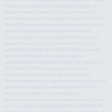
dynamoauto.ru
szk-favorit.ru
carlines.ru
flatnsk.ru
kingbolenskaner.ru
alex-motor.ru
astroline.net.ru
act1.spb.ru
polyglot.com.ru
gidlipetsk.ru
ooo-driada.ru
detsad125.ru
mir-zdoroviya.ru
bruslanovo.ru
siterem.ru
council.spb.ru
лодкипатриот.рф
kafekolizey.ru
iclub.net.ru
gazon-easy.ru
sugarepilekb.ru
grinox.ru
pylesostineco.ru
msts-ozarenie.ru
kameryjooan.ru
artemovskij.ru
dopler.spb.ru
aid70.ru
metall-perm.ru
ndm.msk.ru
ratingzooshop.ru
apiaccess.ru
globalautotrade.info
bezverhovskoe.ru
drsschool.ru
ZOOSMART.SPB.RU
dalakony.ru
medikijob.ru
remontt.spb.ru
photostudia.spb.ru
myragon.ru
terramia.ru
academy62.ru
gardengallereya.ru
rti.com.ru
artem-news.ru
biserinca.ru
krasnodarkurort.com
imshowtv.ru
mebel-v-tule.ru
mobtopik.ru
pcsecurity.net.ru
tool-sib.ru
multimetrunit.ru
sp-tour.ru
fan-cs.ru
santeh-russia.ru
symbian9.net.ru
DSHAIR.RU