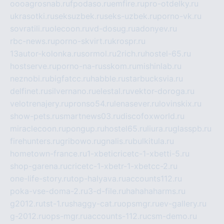
oooagrosnab.ru
fpodaso.ru
emfire.ru
pro-otdelky.ru
ukrasotki.ru
seksuzbek.ru
seks-uzbek.ru
porno-vk.ru
sovratili.ru
olecoon.ru
vd-dosug.ru
adonyev.ru
rbc-news.ru
porno-skvirt.ru
krospr.ru
13autor-kolonka.ru
sormol.ru
2rich.ru
hostel-65.ru
hostserve.ru
porno-na-russkom.ru
mishinlab.ru
neznobi.ru
bigfatcc.ru
habble.ru
starbucksvia.ru
delfinet.ru
silvernano.ru
elestal.ru
vektor-doroga.ru
velotrenajery.ru
pronso54.ru
lenasever.ru
lovinskix.ru
show-pets.ru
smartnews03.ru
discofoxworld.ru
miraclecoon.ru
pongup.ru
hostel65.ru
liura.ru
glasspb.ru
firehunters.ru
gribowo.ru
gnalis.ru
bulkitula.ru
hometown-france.ru
1-xbeticricetc-1-xbetti-5.ru
shop-garena.ru
cricetc-1-xbetr-1-xbetcc-2.ru
one-life-story.ru
top-halyava.ru
accounts112.ru
poka-vse-doma-2.ru
3-d-file.ru
hahahaharms.ru
g2012.ru
tst-1.ru
shaggy-cat.ru
opsmgr.ru
ev-gallery.ru
g-2012.ru
ops-mgr.ru
accounts-112.ru
csm-demo.ru