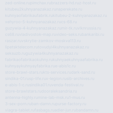
zed-online.ru
pimchax.ru
brazzers-hd.ru
z-host.ru
kitubeu2kuhnyanazakaz.ru
naperekate.ru
kuhnyaofabrikaufabrik.ru
kitubeu-2-kuhnyanazakaz.ru
xehyroo-5-kuhnyanazakaz.ru
cs-68.ru
guzywia-4-kuhnyanazakaz.ru
mir-tk.ru
vlknrussia.ru
cs68.ru
vladivostok-map.ru
video-seks.ru
bankaribi.ru
raszar.ru
vskrytie-zamkov-moskva113.ru
lipetsktelecom.ru
tovudyi4kuhnyanazakaz.ru
seksuzb.ru
guzywia4kuhnyanazakaz.ru
fabrikaofabrikaokuhny.ru
kuhnyaekuhnyaafabrika.ru
kuhnyaykuhnyayfabrika.ru
e-abis1c.ru
store-brawl-stars.ru
kts-services.ru
dark-sand.ru
sindika-01.ru
sp-life.ru
x-legion.ru
sib-archives.ru
e-abis-1-c.ru
sindika01.ru
venda-festival.ru
store-brawlstars.ru
dooraleksandria.ru
antenna-highly.ru
mine-lab-msk.ru
1-mus.ru
3-sex-porn.ru
ban-damn.ru
purse-factory.ru
viagra-tablet.ru
fasbags.ru
adler-jun.ru
bandamn.ru