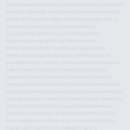
petrovkasports.ru
porno-online-besplatno.ru
splclub.ru
york-life.ru
doroga-expo.ru
ribery.ru
cleanmedicine.ru
slovar-ivrit.ru
porno-video-besplatno.ru
seks-365.ru
ovucontrol.ru
sloty-igrovyye-avtomaty.ru
ru-industriya.ru
russkoe-porno-besplatno.ru
belgorod-day.ru
digilith.ru
pichkurovlab.ru
medic-today.ru
taksu.ru
comp123.ru
don-ykt.ru
teensvoice.ru
imgsharing.ru
domashnee-porno.ru
eva-elfie.ru
foto-tur.ru
biz-doska.ru
metropoltravel.ru
veslo-i-yakor.ru
borodino-media.ru
rostotsky.ru
regionufa.ru
weiss-bet.ru
zaryna.ru
casinotablet.ru
universalia.ru
remont-mebeli-moscow.ru
termomur.ru
clubfisher.ru
remstirufa.ru
erdamchi.ru
doramamama.ru
muraviovka-park.ru
worldofwoman.ru
clean-dreams.ru
arkrym.ru
kristinita.ru
dircomputer.ru
healthenter.ru
textexperts.ru
pivnaya-kruzhka.ru
kinofilmy-2021.ru
demolalapaluza.ru
tanyavanya.ru
remstir-tolyatti.ru
msdip.ru
jdol.ru
sokolovr.ru
newtech-spb.ru