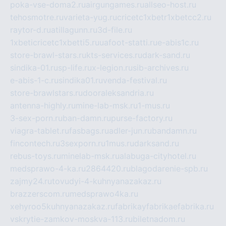
poka-vse-doma2.ru
airgungames.ru
allseo-host.ru
tehosmotre.ru
varieta-yug.ru
cricetc1xbetr1xbetcc2.ru
raytor-d.ru
atillagunn.ru
3d-file.ru
1xbeticricetc1xbetti5.ru
uafoot-statti.ru
e-abis1c.ru
store-brawl-stars.ru
kts-services.ru
dark-sand.ru
sindika-01.ru
sp-life.ru
x-legion.ru
sib-archives.ru
e-abis-1-c.ru
sindika01.ru
venda-festival.ru
store-brawlstars.ru
dooraleksandria.ru
antenna-highly.ru
mine-lab-msk.ru
1-mus.ru
3-sex-porn.ru
ban-damn.ru
purse-factory.ru
viagra-tablet.ru
fasbags.ru
adler-jun.ru
bandamn.ru
fincontech.ru
3sexporn.ru
1mus.ru
darksand.ru
rebus-toys.ru
minelab-msk.ru
alabuga-cityhotel.ru
medsprawo-4-ka.ru
2864420.ru
blagodarenie-spb.ru
zajmy24.ru
tovudyi-4-kuhnyanazakaz.ru
brazzerscom.ru
medsprawo4ka.ru
xehyroo5kuhnyanazakaz.ru
fabrikayfabrikaefabrika.ru
vskrytie-zamkov-moskva-113.ru
biletnadom.ru