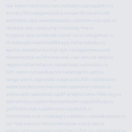
tae-kwon.ru
consrio.com.ru
insiam.ru
avegainfo.ru
archery161.ru
bigencyclica.ru
vlast16.ru
korru.net
sarmiento.spb.su
extelopedia.ru
lammin-suo.spb.ru
iskatour.spb.ru
snpi.org.ru
running-line.ru
krygeva-spa.ru
chel.net.ru
rust-loco.ru
dugshop.ru
hl-beta.spb.ru
school494.spb.ru
mymubaby.ru
epoha-metalband.ru
ngr.spb.ru
rusgosnews.com
dieselvostok.ru
24hostel.msk.ru
w-dev.ru
f-ship.ru
regsmi.ru
filmnetwork.ru
malinasp.ru
kinosvin.ru
h2o-salon.ru
malutkayork.ru
deltaprim.spb.ru
tango-perm.ru
gooddir.ru
sgv.su
multiki-online.com
webkrasotki.com
cherinvest.ru
detskiy-ostrov.ru
ankou.spb.ru
alvesta1.ru
pdf-creator.ru
nix-files.org.ru
sakhatoday.ru
elektrikersymboler.ru
sputnikyes.ru
golf2club.msk.ru
aeforums.ru
zallclub.ru
multimodal.msk.ru
habaigry.ru
haikko.ru
sobakopedia.ru
isz-fest.ru
ewnc.info
screensaver-clock.net.ru
volnav.spb.ru
comnat.ru
npf.net.ru
7bit.pp.ru
kalugatur.ru