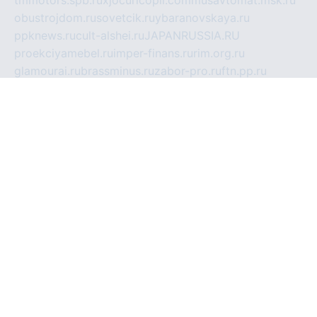
tmmotors.spb.ru
xjocuricopii.com
musavtomat.msk.ru
obustrojdom.ru
sovetcik.ru
ybaranovskaya.ru
ppknews.ru
cult-alshei.ru
JAPANRUSSIA.RU
proekciyamebel.ru
imper-finans.ru
rim.org.ru
glamourai.ru
brassminus.ru
zabor-pro.ru
ftn.pp.ru
dorogoe58.ru
laimengpacker.ru
kuzova-zapchasti.ru
sageerp.ru
taxodrom.ru
dsrazvitie.ru
hardcity.net.ru
ratinghomegames.ru
topservice25.ru
gubernyan.ru
gtglasslined.ru
ii4.ru
tssport.spb.ru
andorra24.com
blackwallstreet.ru
oboimos.ru
optim-doors.com.ru
ikuch.ru
nycr.org.ru
npa21.ru
vremya-ch.spb.ru
desert000.ru
ivtorgi.ru
ifiori.ru
catalog-statei.ru
dcv.org.ru
spetsmaster174.ru
ipkameryhiseeu.ru
dum26.ru
ruspol.spb.ru
fr-opendp.ru
kam-solnyshko.ru
cheyenne-arapaho.ru
sevzapmetal.spb.ru
ted-lapidus.spb.ru
parasite-eliminator.ru
sigma-complete.ru
modernworld.ru
dama-moda.ru
eholot-group.ru
sk-nvkz.ru
DRONGOLD.RU