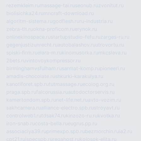
rezemkleim.ru
massage-tai.ru
seonub.ru
zvonitut.ru
biolisichka24.ru
mncraft-download.ru
algoritm-sistema.ru
godflesh.ru
ru-industria.ru
zebra-tlt.ru
okna-proficom.ru
erynok.ru
onlinekinospace.ru
startupstudio-fefu.ru
zarges-ru.ru
gegenjustizunrecht.ru
autobalashov.ru
utrovortu.ru
spiski-firm.ru
elara-m.ru
kinomusorka.ru
mkcslava.ru
2bets.ru
vintovoykompressor.ru
birminghamvsfulham.ru
sarmat-komp.ru
pioneeri.ru
amadis-chocolate.ru
shkurki-karakulya.ru
kanotiforet.spb.ru
tutmassage.ru
ecolog.org.ru
praga.spb.ru
falcorussia.ru
autodoctorservis.ru
kamertondom.spb.ru
net-life.net.ru
avto-vozim.ru
sakhcamera.ru
alliance-electro.spb.ru
stroyavt.ru
controlweb1.ru
tdsak74.ru
kinzozo-ru.ru
kvotka.ru
iron-snab.ru
costa-bella.ru
eugrus.pp.ru
associaciya39.ru
primexpo.spb.ru
bezmorchin.ru
ia2.ru
cpt21.ru
ispecspb.ru
regahost.ru
kolosok-elita.ru