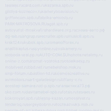
tesiaes.ru
card.com.ru
kazanka.spb.ru
gildiya-kuznecov.ru
kameryboavision.ru
griffoncom.spb.ru
fabrika-emotsiy.ru
PARK-MATROSOVA.RU
agat.spb.ru
avtoyurist-moskva1.ru
hardware.org.ru
схема-авто.рф
dg-lab.ru
angrup.ru
recruiter.spb.ru
music8.spb.ru
krsk124.ru
kubok.spb.ru
romanofforex.ru
analitikaplus.ru
spyonline.ru
zosikamery.ru
sloboda-ural.pp.ru
AUTO-COM.SU
hohota.net
alimy.ru
online-z.com
aromat-vostoka.ru
otdelkaexp.ru
mobilvest.ru
bbd.net.ru
mebelshop.msk.ru
smp-forum.ru
bastion-td.ru
kosmoscreative.ru
avrmotors.ru
art-galadesign.ru
tiffany-c.ru
ecostep-samara.ru
d-p.spb.ru
галактика73.рф
sko.com.ru
davitamebel-spb.ru
fotsis.ru
tesiaes.ru
kokoroyari.spb.ru
blesna-kazan.ru
mossilver.ru
lenderoq.ru
sergeydobrin.ru
tochkazvuka.msk.ru
people-of-art.ru
bezzubova.ru
clubtibet.ru
orior-aks.ru