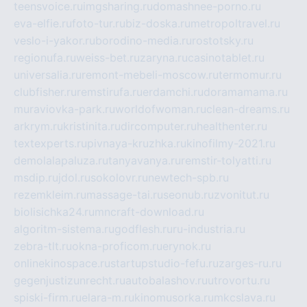
teensvoice.ru
imgsharing.ru
domashnee-porno.ru
eva-elfie.ru
foto-tur.ru
biz-doska.ru
metropoltravel.ru
veslo-i-yakor.ru
borodino-media.ru
rostotsky.ru
regionufa.ru
weiss-bet.ru
zaryna.ru
casinotablet.ru
universalia.ru
remont-mebeli-moscow.ru
termomur.ru
clubfisher.ru
remstirufa.ru
erdamchi.ru
doramamama.ru
muraviovka-park.ru
worldofwoman.ru
clean-dreams.ru
arkrym.ru
kristinita.ru
dircomputer.ru
healthenter.ru
textexperts.ru
pivnaya-kruzhka.ru
kinofilmy-2021.ru
demolalapaluza.ru
tanyavanya.ru
remstir-tolyatti.ru
msdip.ru
jdol.ru
sokolovr.ru
newtech-spb.ru
rezemkleim.ru
massage-tai.ru
seonub.ru
zvonitut.ru
biolisichka24.ru
mncraft-download.ru
algoritm-sistema.ru
godflesh.ru
ru-industria.ru
zebra-tlt.ru
okna-proficom.ru
erynok.ru
onlinekinospace.ru
startupstudio-fefu.ru
zarges-ru.ru
gegenjustizunrecht.ru
autobalashov.ru
utrovortu.ru
spiski-firm.ru
elara-m.ru
kinomusorka.ru
mkcslava.ru