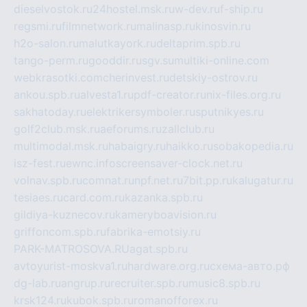
dieselvostok.ru
24hostel.msk.ru
w-dev.ru
f-ship.ru
regsmi.ru
filmnetwork.ru
malinasp.ru
kinosvin.ru
h2o-salon.ru
malutkayork.ru
deltaprim.spb.ru
tango-perm.ru
gooddir.ru
sgv.su
multiki-online.com
webkrasotki.com
cherinvest.ru
detskiy-ostrov.ru
ankou.spb.ru
alvesta1.ru
pdf-creator.ru
nix-files.org.ru
sakhatoday.ru
elektrikersymboler.ru
sputnikyes.ru
golf2club.msk.ru
aeforums.ru
zallclub.ru
multimodal.msk.ru
habaigry.ru
haikko.ru
sobakopedia.ru
isz-fest.ru
ewnc.info
screensaver-clock.net.ru
volnav.spb.ru
comnat.ru
npf.net.ru
7bit.pp.ru
kalugatur.ru
tesiaes.ru
card.com.ru
kazanka.spb.ru
gildiya-kuznecov.ru
kameryboavision.ru
griffoncom.spb.ru
fabrika-emotsiy.ru
PARK-MATROSOVA.RU
agat.spb.ru
avtoyurist-moskva1.ru
hardware.org.ru
схема-авто.рф
dg-lab.ru
angrup.ru
recruiter.spb.ru
music8.spb.ru
krsk124.ru
kubok.spb.ru
romanofforex.ru