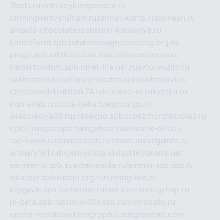
2bets.ru
vintovoykompressor.ru
birminghamvsfulham.ru
sarmat-komp.ru
pioneeri.ru
amadis-chocolate.ru
shkurki-karakulya.ru
kanotiforet.spb.ru
tutmassage.ru
ecolog.org.ru
praga.spb.ru
falcorussia.ru
autodoctorservis.ru
kamertondom.spb.ru
net-life.net.ru
avto-vozim.ru
sakhcamera.ru
alliance-electro.spb.ru
stroyavt.ru
controlweb1.ru
tdsak74.ru
kinzozo-ru.ru
kvotka.ru
iron-snab.ru
costa-bella.ru
eugrus.pp.ru
associaciya39.ru
primexpo.spb.ru
bezmorchin.ru
ia2.ru
cpt21.ru
ispecspb.ru
regahost.ru
kolosok-elita.ru
tae-kwon.ru
consrio.com.ru
insiam.ru
avegainfo.ru
archery161.ru
bigencyclica.ru
vlast16.ru
korru.net
sarmiento.spb.su
extelopedia.ru
lammin-suo.spb.ru
iskatour.spb.ru
snpi.org.ru
running-line.ru
krygeva-spa.ru
chel.net.ru
rust-loco.ru
dugshop.ru
hl-beta.spb.ru
school494.spb.ru
mymubaby.ru
epoha-metalband.ru
ngr.spb.ru
rusgosnews.com