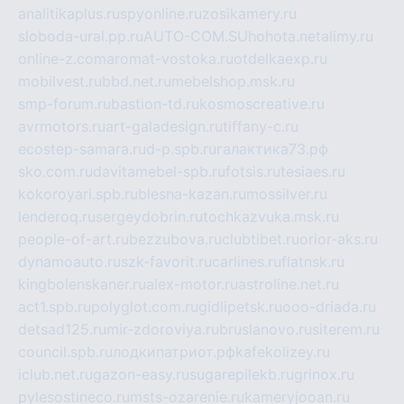
analitikaplus.ru
spyonline.ru
zosikamery.ru
sloboda-ural.pp.ru
AUTO-COM.SU
hohota.net
alimy.ru
online-z.com
aromat-vostoka.ru
otdelkaexp.ru
mobilvest.ru
bbd.net.ru
mebelshop.msk.ru
smp-forum.ru
bastion-td.ru
kosmoscreative.ru
avrmotors.ru
art-galadesign.ru
tiffany-c.ru
ecostep-samara.ru
d-p.spb.ru
галактика73.рф
sko.com.ru
davitamebel-spb.ru
fotsis.ru
tesiaes.ru
kokoroyari.spb.ru
blesna-kazan.ru
mossilver.ru
lenderoq.ru
sergeydobrin.ru
tochkazvuka.msk.ru
people-of-art.ru
bezzubova.ru
clubtibet.ru
orior-aks.ru
dynamoauto.ru
szk-favorit.ru
carlines.ru
flatnsk.ru
kingbolenskaner.ru
alex-motor.ru
astroline.net.ru
act1.spb.ru
polyglot.com.ru
gidlipetsk.ru
ooo-driada.ru
detsad125.ru
mir-zdoroviya.ru
bruslanovo.ru
siterem.ru
council.spb.ru
лодкипатриот.рф
kafekolizey.ru
iclub.net.ru
gazon-easy.ru
sugarepilekb.ru
grinox.ru
pylesostineco.ru
msts-ozarenie.ru
kameryjooan.ru