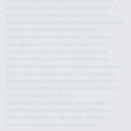
delfinet.ru
silvernano.ru
elestal.ru
vektor-doroga.ru
velotrenajery.ru
pronso54.ru
lenasever.ru
lovinskix.ru
show-pets.ru
smartnews03.ru
discofoxworld.ru
miraclecoon.ru
pongup.ru
hostel65.ru
liura.ru
glasspb.ru
firehunters.ru
gribowo.ru
gnalis.ru
bulkitula.ru
hometown-france.ru
1-xbeticricetc-1-xbetti-5.ru
shop-garena.ru
cricetc-1-xbetr-1-xbetcc-2.ru
one-life-story.ru
top-halyava.ru
accounts112.ru
poka-vse-doma-2.ru
3-d-file.ru
hahahaharms.ru
g2012.ru
tst-1.ru
shaggy-cat.ru
opsmgr.ru
ev-gallery.ru
g-2012.ru
ops-mgr.ru
accounts-112.ru
csm-demo.ru
poka-vse-doma2.ru
airgungames.ru
allseo-host.ru
tehosmotre.ru
varieta-yug.ru
cricetc1xbetr1xbetcc2.ru
raytor-d.ru
atillagunn.ru
3d-file.ru
1xbeticricetc1xbetti5.ru
uafoot-statti.ru
e-abis1c.ru
store-brawl-stars.ru
kts-services.ru
dark-sand.ru
sindika-01.ru
sp-life.ru
x-legion.ru
sib-archives.ru
e-abis-1-c.ru
sindika01.ru
venda-festival.ru