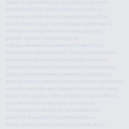
naruto-x.ru
pursefactory.ru
tor-lyubov-i-grom.ru
spayderhed-2022.ru
movieone.ru
evro-dez.ru
webamator.ru
ma-absolut1.ru
avtopomosch27.ru
nv-750.ru
news-plain.ru
nertansaga.ru
delanalad.ru
dizfiles.ru
youtubefree.ru
aria-family.ru
roadli.ru
planeta-samara.ru
mysmartbuy.ru
matrasy-kemerovo.ru
ashanet.ru
trade-farm.ru
dotcustoms.ru
domizbrusa9x12spb.ru
autodamp.ru
narasimha.ru
djcommodities.ru
nv750.ru
x-ton.ru
newsplain.ru
cardvoice.ru
modopaper.ru
manunae.ru
gbget.ru
alfeihavsalnassr.ru
madoma.ru
tajuncos.ru
petrovkasports.ru
porno-online-besplatno.ru
splclub.ru
york-life.ru
doroga-expo.ru
ribery.ru
cleanmedicine.ru
slovar-ivrit.ru
porno-video-besplatno.ru
seks-365.ru
ovucontrol.ru
sloty-igrovyye-avtomaty.ru
ru-industriya.ru
russkoe-porno-besplatno.ru
belgorod-day.ru
digilith.ru
pichkurovlab.ru
medic-today.ru
taksu.ru
comp123.ru
don-ykt.ru