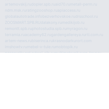
artemovskij.ru
dopler.spb.ru
aid70.ru
metall-perm.ru
ndm.msk.ru
ratingzooshop.ru
apiaccess.ru
globalautotrade.info
bezverhovskoe.ru
drsschool.ru
ZOOSMART.SPB.RU
dalakony.ru
medikijob.ru
remontt.spb.ru
photostudia.spb.ru
myragon.ru
terramia.ru
academy62.ru
gardengallereya.ru
rti.com.ru
artem-news.ru
biserinca.ru
krasnodarkurort.com
imshowtv.ru
mebel-v-tule.ru
mobtopik.ru
pcsecurity.net.ru
tool-sib.ru
multimetrunit.ru
sp-tour.ru
fan-cs.ru
santeh-russia.ru
symbian9.net.ru
DSHAIR.RU
tmmotors.spb.ru
xjocuricopii.com
musavtomat.msk.ru
obustrojdom.ru
sovetcik.ru
ybaranovskaya.ru
ppknews.ru
cult-alshei.ru
JAPANRUSSIA.RU
proekciyamebel.ru
imper-finans.ru
rim.org.ru
glamourai.ru
brassminus.ru
zabor-pro.ru
ftn.pp.ru
dorogoe58.ru
laimengpacker.ru
kuzova-zapchasti.ru
sageerp.ru
taxodrom.ru
dsrazvitie.ru
hardcity.net.ru
ratinghomegames.ru
topservice25.ru
gubernyan.ru