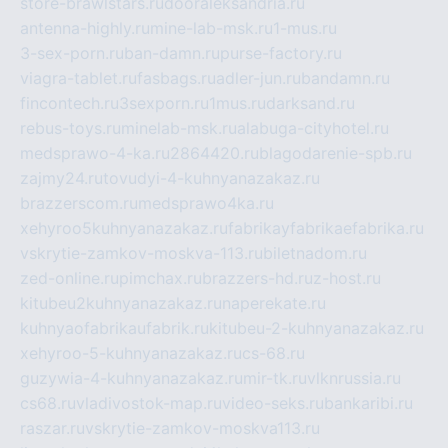
store-brawlstars.ru
dooraleksandria.ru
antenna-highly.ru
mine-lab-msk.ru
1-mus.ru
3-sex-porn.ru
ban-damn.ru
purse-factory.ru
viagra-tablet.ru
fasbags.ru
adler-jun.ru
bandamn.ru
fincontech.ru
3sexporn.ru
1mus.ru
darksand.ru
rebus-toys.ru
minelab-msk.ru
alabuga-cityhotel.ru
medsprawo-4-ka.ru
2864420.ru
blagodarenie-spb.ru
zajmy24.ru
tovudyi-4-kuhnyanazakaz.ru
brazzerscom.ru
medsprawo4ka.ru
xehyroo5kuhnyanazakaz.ru
fabrikayfabrikaefabrika.ru
vskrytie-zamkov-moskva-113.ru
biletnadom.ru
zed-online.ru
pimchax.ru
brazzers-hd.ru
z-host.ru
kitubeu2kuhnyanazakaz.ru
naperekate.ru
kuhnyaofabrikaufabrik.ru
kitubeu-2-kuhnyanazakaz.ru
xehyroo-5-kuhnyanazakaz.ru
cs-68.ru
guzywia-4-kuhnyanazakaz.ru
mir-tk.ru
vlknrussia.ru
cs68.ru
vladivostok-map.ru
video-seks.ru
bankaribi.ru
raszar.ru
vskrytie-zamkov-moskva113.ru