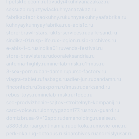
lipetsktelecom.ru
tovudyi4kuhnyanazakaz.ru
seksuzb.ru
guzywia4kuhnyanazakaz.ru
fabrikaofabrikaokuhny.ru
kuhnyaekuhnyaafabrika.ru
kuhnyaykuhnyayfabrika.ru
e-abis1c.ru
store-brawl-stars.ru
kts-services.ru
dark-sand.ru
sindika-01.ru
sp-life.ru
x-legion.ru
sib-archives.ru
e-abis-1-c.ru
sindika01.ru
venda-festival.ru
store-brawlstars.ru
dooraleksandria.ru
antenna-highly.ru
mine-lab-msk.ru
1-mus.ru
3-sex-porn.ru
ban-damn.ru
purse-factory.ru
viagra-tablet.ru
fasbags.ru
adler-jun.ru
bandamn.ru
fincontech.ru
3sexporn.ru
1mus.ru
darksand.ru
rebus-toys.ru
minelab-msk.ru
rtdco.ru
seo-prodvizhenie-sajtov-stroitelnyh-kompanij.ru
card-voice.ru
rulonnyygazon177.ru
snow-guard.ru
domizbrusa-9x12spb.ru
demaholding.ru
aalse.ru
a380club.ru
argentinamia.ru
perkoka.ru
movie-one.ru
perk-oka.ru
g-octopus.ru
sibarchives.ru
andreislyusar.ru