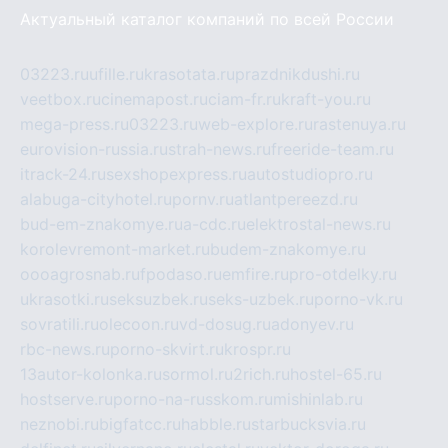
Актуальный каталог компаний по всей России
03223.ru
ufille.ru
krasotata.ru
prazdnikdushi.ru
veetbox.ru
cinemapost.ru
ciam-fr.ru
kraft-you.ru
mega-press.ru
03223.ru
web-explore.ru
rastenuya.ru
eurovision-russia.ru
strah-news.ru
freeride-team.ru
itrack-24.ru
sexshopexpress.ru
autostudiopro.ru
alabuga-cityhotel.ru
pornv.ru
atlantpereezd.ru
bud-em-znakomye.ru
a-cdc.ru
elektrostal-news.ru
korolevremont-market.ru
budem-znakomye.ru
oooagrosnab.ru
fpodaso.ru
emfire.ru
pro-otdelky.ru
ukrasotki.ru
seksuzbek.ru
seks-uzbek.ru
porno-vk.ru
sovratili.ru
olecoon.ru
vd-dosug.ru
adonyev.ru
rbc-news.ru
porno-skvirt.ru
krospr.ru
13autor-kolonka.ru
sormol.ru
2rich.ru
hostel-65.ru
hostserve.ru
porno-na-russkom.ru
mishinlab.ru
neznobi.ru
bigfatcc.ru
habble.ru
starbucksvia.ru