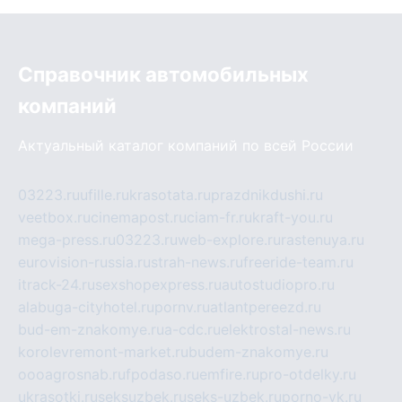
Справочник автомобильных
компаний
Актуальный каталог компаний по всей России
03223.ru
ufille.ru
krasotata.ru
prazdnikdushi.ru
veetbox.ru
cinemapost.ru
ciam-fr.ru
kraft-you.ru
mega-press.ru
03223.ru
web-explore.ru
rastenuya.ru
eurovision-russia.ru
strah-news.ru
freeride-team.ru
itrack-24.ru
sexshopexpress.ru
autostudiopro.ru
alabuga-cityhotel.ru
pornv.ru
atlantpereezd.ru
bud-em-znakomye.ru
a-cdc.ru
elektrostal-news.ru
korolevremont-market.ru
budem-znakomye.ru
oooagrosnab.ru
fpodaso.ru
emfire.ru
pro-otdelky.ru
ukrasotki.ru
seksuzbek.ru
seks-uzbek.ru
porno-vk.ru