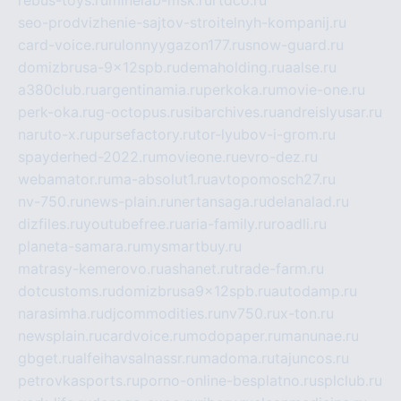
seo-prodvizhenie-sajtov-stroitelnyh-kompanij.ru
card-voice.ru
rulonnyygazon177.ru
snow-guard.ru
domizbrusa-9x12spb.ru
demaholding.ru
aalse.ru
a380club.ru
argentinamia.ru
perkoka.ru
movie-one.ru
perk-oka.ru
g-octopus.ru
sibarchives.ru
andreislyusar.ru
naruto-x.ru
pursefactory.ru
tor-lyubov-i-grom.ru
spayderhed-2022.ru
movieone.ru
evro-dez.ru
webamator.ru
ma-absolut1.ru
avtopomosch27.ru
nv-750.ru
news-plain.ru
nertansaga.ru
delanalad.ru
dizfiles.ru
youtubefree.ru
aria-family.ru
roadli.ru
planeta-samara.ru
mysmartbuy.ru
matrasy-kemerovo.ru
ashanet.ru
trade-farm.ru
dotcustoms.ru
domizbrusa9x12spb.ru
autodamp.ru
narasimha.ru
djcommodities.ru
nv750.ru
x-ton.ru
newsplain.ru
cardvoice.ru
modopaper.ru
manunae.ru
gbget.ru
alfeihavsalnassr.ru
madoma.ru
tajuncos.ru
petrovkasports.ru
porno-online-besplatno.ru
splclub.ru