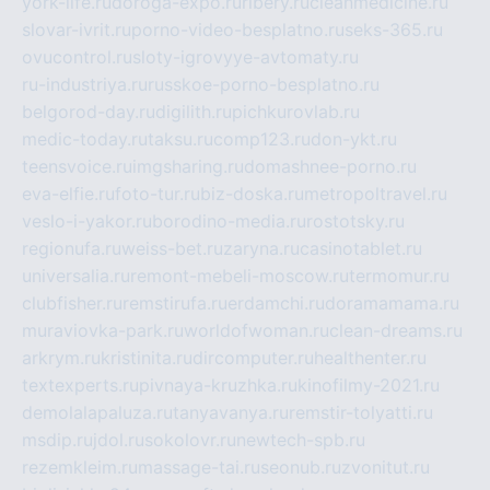
york-life.ru
doroga-expo.ru
ribery.ru
cleanmedicine.ru
slovar-ivrit.ru
porno-video-besplatno.ru
seks-365.ru
ovucontrol.ru
sloty-igrovyye-avtomaty.ru
ru-industriya.ru
russkoe-porno-besplatno.ru
belgorod-day.ru
digilith.ru
pichkurovlab.ru
medic-today.ru
taksu.ru
comp123.ru
don-ykt.ru
teensvoice.ru
imgsharing.ru
domashnee-porno.ru
eva-elfie.ru
foto-tur.ru
biz-doska.ru
metropoltravel.ru
veslo-i-yakor.ru
borodino-media.ru
rostotsky.ru
regionufa.ru
weiss-bet.ru
zaryna.ru
casinotablet.ru
universalia.ru
remont-mebeli-moscow.ru
termomur.ru
clubfisher.ru
remstirufa.ru
erdamchi.ru
doramamama.ru
muraviovka-park.ru
worldofwoman.ru
clean-dreams.ru
arkrym.ru
kristinita.ru
dircomputer.ru
healthenter.ru
textexperts.ru
pivnaya-kruzhka.ru
kinofilmy-2021.ru
demolalapaluza.ru
tanyavanya.ru
remstir-tolyatti.ru
msdip.ru
jdol.ru
sokolovr.ru
newtech-spb.ru
rezemkleim.ru
massage-tai.ru
seonub.ru
zvonitut.ru