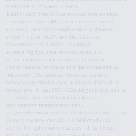
raytor-d.ru
atillagunn.ru
3d-file.ru
1xbeticricetc1xbetti5.ru
uafoot-statti.ru
e-abis1c.ru
store-brawl-stars.ru
kts-services.ru
dark-sand.ru
sindika-01.ru
sp-life.ru
x-legion.ru
sib-archives.ru
e-abis-1-c.ru
sindika01.ru
venda-festival.ru
store-brawlstars.ru
dooraleksandria.ru
antenna-highly.ru
mine-lab-msk.ru
1-mus.ru
3-sex-porn.ru
ban-damn.ru
purse-factory.ru
viagra-tablet.ru
fasbags.ru
adler-jun.ru
bandamn.ru
fincontech.ru
3sexporn.ru
1mus.ru
darksand.ru
rebus-toys.ru
minelab-msk.ru
alabuga-cityhotel.ru
medsprawo-4-ka.ru
2864420.ru
blagodarenie-spb.ru
zajmy24.ru
tovudyi-4-kuhnyanazakaz.ru
brazzerscom.ru
medsprawo4ka.ru
xehyroo5kuhnyanazakaz.ru
fabrikayfabrikaefabrika.ru
vskrytie-zamkov-moskva-113.ru
biletnadom.ru
zed-online.ru
pimchax.ru
brazzers-hd.ru
z-host.ru
kitubeu2kuhnyanazakaz.ru
naperekate.ru