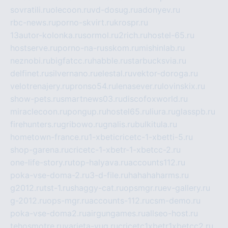
sovratili.ru
olecoon.ru
vd-dosug.ru
adonyev.ru
rbc-news.ru
porno-skvirt.ru
krospr.ru
13autor-kolonka.ru
sormol.ru
2rich.ru
hostel-65.ru
hostserve.ru
porno-na-russkom.ru
mishinlab.ru
neznobi.ru
bigfatcc.ru
habble.ru
starbucksvia.ru
delfinet.ru
silvernano.ru
elestal.ru
vektor-doroga.ru
velotrenajery.ru
pronso54.ru
lenasever.ru
lovinskix.ru
show-pets.ru
smartnews03.ru
discofoxworld.ru
miraclecoon.ru
pongup.ru
hostel65.ru
liura.ru
glasspb.ru
firehunters.ru
gribowo.ru
gnalis.ru
bulkitula.ru
hometown-france.ru
1-xbeticricetc-1-xbetti-5.ru
shop-garena.ru
cricetc-1-xbetr-1-xbetcc-2.ru
one-life-story.ru
top-halyava.ru
accounts112.ru
poka-vse-doma-2.ru
3-d-file.ru
hahahaharms.ru
g2012.ru
tst-1.ru
shaggy-cat.ru
opsmgr.ru
ev-gallery.ru
g-2012.ru
ops-mgr.ru
accounts-112.ru
csm-demo.ru
poka-vse-doma2.ru
airgungames.ru
allseo-host.ru
tehosmotre.ru
varieta-yug.ru
cricetc1xbetr1xbetcc2.ru