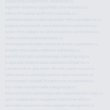
biolisichka24.ru
mncraft-download.ru
algoritm-sistema.ru
godflesh.ru
ru-industria.ru
zebra-tlt.ru
okna-proficom.ru
erynok.ru
onlinekinospace.ru
startupstudio-fefu.ru
zarges-ru.ru
gegenjustizunrecht.ru
autobalashov.ru
utrovortu.ru
spiski-firm.ru
elara-m.ru
kinomusorka.ru
mkcslava.ru
2bets.ru
vintovoykompressor.ru
birminghamvsfulham.ru
sarmat-komp.ru
pioneeri.ru
amadis-chocolate.ru
shkurki-karakulya.ru
kanotiforet.spb.ru
tutmassage.ru
ecolog.org.ru
praga.spb.ru
falcorussia.ru
autodoctorservis.ru
kamertondom.spb.ru
net-life.net.ru
avto-vozim.ru
sakhcamera.ru
alliance-electro.spb.ru
stroyavt.ru
controlweb1.ru
tdsak74.ru
kinzozo-ru.ru
kvotka.ru
iron-snab.ru
costa-bella.ru
eugrus.pp.ru
associaciya39.ru
primexpo.spb.ru
bezmorchin.ru
ia2.ru
cpt21.ru
ispecspb.ru
regahost.ru
kolosok-elita.ru
tae-kwon.ru
consrio.com.ru
insiam.ru
avegainfo.ru