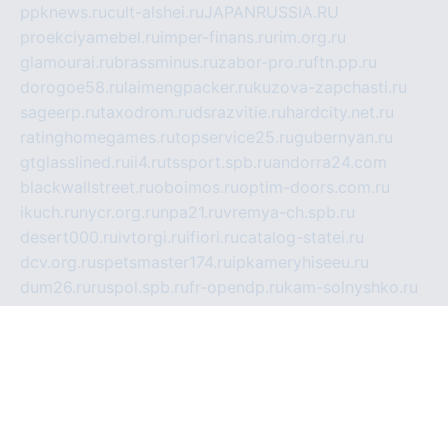
ppknews.ru
cult-alshei.ru
JAPANRUSSIA.RU
proekciyamebel.ru
imper-finans.ru
rim.org.ru
glamourai.ru
brassminus.ru
zabor-pro.ru
ftn.pp.ru
dorogoe58.ru
laimengpacker.ru
kuzova-zapchasti.ru
sageerp.ru
taxodrom.ru
dsrazvitie.ru
hardcity.net.ru
ratinghomegames.ru
topservice25.ru
gubernyan.ru
gtglasslined.ru
ii4.ru
tssport.spb.ru
andorra24.com
blackwallstreet.ru
oboimos.ru
optim-doors.com.ru
ikuch.ru
nycr.org.ru
npa21.ru
vremya-ch.spb.ru
desert000.ru
ivtorgi.ru
ifiori.ru
catalog-statei.ru
dcv.org.ru
spetsmaster174.ru
ipkameryhiseeu.ru
dum26.ru
ruspol.spb.ru
fr-opendp.ru
kam-solnyshko.ru
cheyenne-arapaho.ru
sevzapmetal.spb.ru
ted-lapidus.spb.ru
parasite-eliminator.ru
sigma-complete.ru
modernworld.ru
dama-moda.ru
eholot-group.ru
sk-nvkz.ru
DRONGOLD.RU
democratia2.ru
i-farmer.ru
mass-sport.org
jablonex.spb.ru
bookmess.ru
linkword.ru