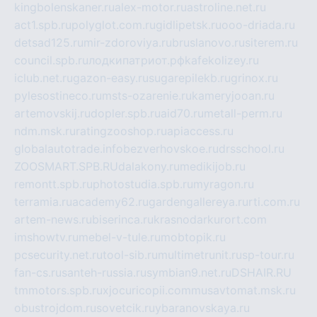
kingbolenskaner.ru
alex-motor.ru
astroline.net.ru
act1.spb.ru
polyglot.com.ru
gidlipetsk.ru
ooo-driada.ru
detsad125.ru
mir-zdoroviya.ru
bruslanovo.ru
siterem.ru
council.spb.ru
лодкипатриот.рф
kafekolizey.ru
iclub.net.ru
gazon-easy.ru
sugarepilekb.ru
grinox.ru
pylesostineco.ru
msts-ozarenie.ru
kameryjooan.ru
artemovskij.ru
dopler.spb.ru
aid70.ru
metall-perm.ru
ndm.msk.ru
ratingzooshop.ru
apiaccess.ru
globalautotrade.info
bezverhovskoe.ru
drsschool.ru
ZOOSMART.SPB.RU
dalakony.ru
medikijob.ru
remontt.spb.ru
photostudia.spb.ru
myragon.ru
terramia.ru
academy62.ru
gardengallereya.ru
rti.com.ru
artem-news.ru
biserinca.ru
krasnodarkurort.com
imshowtv.ru
mebel-v-tule.ru
mobtopik.ru
pcsecurity.net.ru
tool-sib.ru
multimetrunit.ru
sp-tour.ru
fan-cs.ru
santeh-russia.ru
symbian9.net.ru
DSHAIR.RU
tmmotors.spb.ru
xjocuricopii.com
musavtomat.msk.ru
obustrojdom.ru
sovetcik.ru
ybaranovskaya.ru