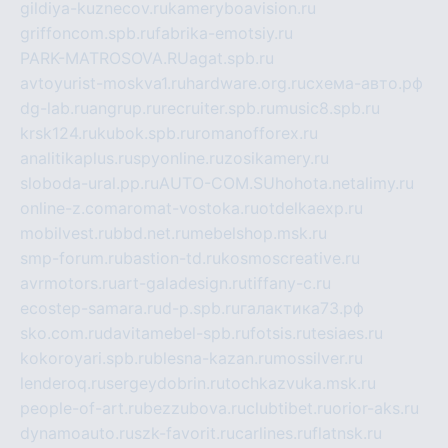
gildiya-kuznecov.ru
kameryboavision.ru
griffoncom.spb.ru
fabrika-emotsiy.ru
PARK-MATROSOVA.RU
agat.spb.ru
avtoyurist-moskva1.ru
hardware.org.ru
схема-авто.рф
dg-lab.ru
angrup.ru
recruiter.spb.ru
music8.spb.ru
krsk124.ru
kubok.spb.ru
romanofforex.ru
analitikaplus.ru
spyonline.ru
zosikamery.ru
sloboda-ural.pp.ru
AUTO-COM.SU
hohota.net
alimy.ru
online-z.com
aromat-vostoka.ru
otdelkaexp.ru
mobilvest.ru
bbd.net.ru
mebelshop.msk.ru
smp-forum.ru
bastion-td.ru
kosmoscreative.ru
avrmotors.ru
art-galadesign.ru
tiffany-c.ru
ecostep-samara.ru
d-p.spb.ru
галактика73.рф
sko.com.ru
davitamebel-spb.ru
fotsis.ru
tesiaes.ru
kokoroyari.spb.ru
blesna-kazan.ru
mossilver.ru
lenderoq.ru
sergeydobrin.ru
tochkazvuka.msk.ru
people-of-art.ru
bezzubova.ru
clubtibet.ru
orior-aks.ru
dynamoauto.ru
szk-favorit.ru
carlines.ru
flatnsk.ru