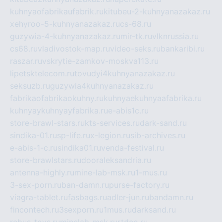
kuhnyaofabrikaufabrik.ru
kitubeu-2-kuhnyanazakaz.ru
xehyroo-5-kuhnyanazakaz.ru
cs-68.ru
guzywia-4-kuhnyanazakaz.ru
mir-tk.ru
vlknrussia.ru
cs68.ru
vladivostok-map.ru
video-seks.ru
bankaribi.ru
raszar.ru
vskrytie-zamkov-moskva113.ru
lipetsktelecom.ru
tovudyi4kuhnyanazakaz.ru
seksuzb.ru
guzywia4kuhnyanazakaz.ru
fabrikaofabrikaokuhny.ru
kuhnyaekuhnyaafabrika.ru
kuhnyaykuhnyayfabrika.ru
e-abis1c.ru
store-brawl-stars.ru
kts-services.ru
dark-sand.ru
sindika-01.ru
sp-life.ru
x-legion.ru
sib-archives.ru
e-abis-1-c.ru
sindika01.ru
venda-festival.ru
store-brawlstars.ru
dooraleksandria.ru
antenna-highly.ru
mine-lab-msk.ru
1-mus.ru
3-sex-porn.ru
ban-damn.ru
purse-factory.ru
viagra-tablet.ru
fasbags.ru
adler-jun.ru
bandamn.ru
fincontech.ru
3sexporn.ru
1mus.ru
darksand.ru
rebus-toys.ru
minelab-msk.ru
rtdco.ru