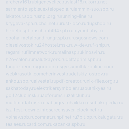
archery161.ru
bigencyclica.ru
vlast16.ru
korru.net
sarmiento.spb.su
extelopedia.ru
lammin-suo.spb.ru
iskatour.spb.ru
snpi.org.ru
running-line.ru
krygeva-spa.ru
chel.net.ru
rust-loco.ru
dugshop.ru
hl-beta.spb.ru
school494.spb.ru
mymubaby.ru
epoha-metalband.ru
ngr.spb.ru
rusgosnews.com
dieselvostok.ru
24hostel.msk.ru
w-dev.ru
f-ship.ru
regsmi.ru
filmnetwork.ru
malinasp.ru
kinosvin.ru
h2o-salon.ru
malutkayork.ru
deltaprim.spb.ru
tango-perm.ru
gooddir.ru
sgv.su
multiki-online.com
webkrasotki.com
cherinvest.ru
detskiy-ostrov.ru
ankou.spb.ru
alvesta1.ru
pdf-creator.ru
nix-files.org.ru
sakhatoday.ru
elektrikersymboler.ru
sputnikyes.ru
golf2club.msk.ru
aeforums.ru
zallclub.ru
multimodal.msk.ru
habaigry.ru
haikko.ru
sobakopedia.ru
isz-fest.ru
ewnc.info
screensaver-clock.net.ru
volnav.spb.ru
comnat.ru
npf.net.ru
7bit.pp.ru
kalugatur.ru
tesiaes.ru
card.com.ru
kazanka.spb.ru