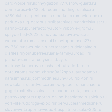
card-voice.ru
rulonnyygazon177.ru
snow-guard.ru
domizbrusa-9x12spb.ru
demaholding.ru
aalse.ru
a380club.ru
argentinamia.ru
perkoka.ru
movie-one.ru
perk-oka.ru
g-octopus.ru
sibarchives.ru
andreislyusar.ru
naruto-x.ru
pursefactory.ru
tor-lyubov-i-grom.ru
spayderhed-2022.ru
movieone.ru
evro-dez.ru
webamator.ru
ma-absolut1.ru
avtopomosch27.ru
nv-750.ru
news-plain.ru
nertansaga.ru
delanalad.ru
dizfiles.ru
youtubefree.ru
aria-family.ru
roadli.ru
planeta-samara.ru
mysmartbuy.ru
matrasy-kemerovo.ru
ashanet.ru
trade-farm.ru
dotcustoms.ru
domizbrusa9x12spb.ru
autodamp.ru
narasimha.ru
djcommodities.ru
nv750.ru
x-ton.ru
newsplain.ru
cardvoice.ru
modopaper.ru
manunae.ru
gbget.ru
alfeihavsalnassr.ru
madoma.ru
tajuncos.ru
petrovkasports.ru
porno-online-besplatno.ru
splclub.ru
york-life.ru
doroga-expo.ru
ribery.ru
cleanmedicine.ru
slovar-ivrit.ru
porno-video-besplatno.ru
seks-365.ru