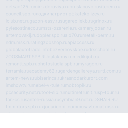
detsad125.ru
mir-zdoroviya.ru
bruslanovo.ru
siterem.ru
council.spb.ru
лодкипатриот.рф
kafekolizey.ru
iclub.net.ru
gazon-easy.ru
sugarepilekb.ru
grinox.ru
pylesostineco.ru
msts-ozarenie.ru
kameryjooan.ru
artemovskij.ru
dopler.spb.ru
aid70.ru
metall-perm.ru
ndm.msk.ru
ratingzooshop.ru
apiaccess.ru
globalautotrade.info
bezverhovskoe.ru
drsschool.ru
ZOOSMART.SPB.RU
dalakony.ru
medikijob.ru
remontt.spb.ru
photostudia.spb.ru
myragon.ru
terramia.ru
academy62.ru
gardengallereya.ru
rti.com.ru
artem-news.ru
biserinca.ru
krasnodarkurort.com
imshowtv.ru
mebel-v-tule.ru
mobtopik.ru
pcsecurity.net.ru
tool-sib.ru
multimetrunit.ru
sp-tour.ru
fan-cs.ru
santeh-russia.ru
symbian9.net.ru
DSHAIR.RU
tmmotors.spb.ru
xjocuricopii.com
musavtomat.msk.ru
obustrojdom.ru
sovetcik.ru
ybaranovskaya.ru
ppknews.ru
cult-alshei.ru
JAPANRUSSIA.RU