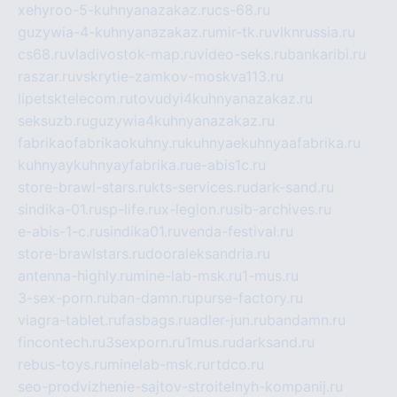
xehyroo-5-kuhnyanazakaz.ru
cs-68.ru
guzywia-4-kuhnyanazakaz.ru
mir-tk.ru
vlknrussia.ru
cs68.ru
vladivostok-map.ru
video-seks.ru
bankaribi.ru
raszar.ru
vskrytie-zamkov-moskva113.ru
lipetsktelecom.ru
tovudyi4kuhnyanazakaz.ru
seksuzb.ru
guzywia4kuhnyanazakaz.ru
fabrikaofabrikaokuhny.ru
kuhnyaekuhnyaafabrika.ru
kuhnyaykuhnyayfabrika.ru
e-abis1c.ru
store-brawl-stars.ru
kts-services.ru
dark-sand.ru
sindika-01.ru
sp-life.ru
x-legion.ru
sib-archives.ru
e-abis-1-c.ru
sindika01.ru
venda-festival.ru
store-brawlstars.ru
dooraleksandria.ru
antenna-highly.ru
mine-lab-msk.ru
1-mus.ru
3-sex-porn.ru
ban-damn.ru
purse-factory.ru
viagra-tablet.ru
fasbags.ru
adler-jun.ru
bandamn.ru
fincontech.ru
3sexporn.ru
1mus.ru
darksand.ru
rebus-toys.ru
minelab-msk.ru
rtdco.ru
seo-prodvizhenie-sajtov-stroitelnyh-kompanij.ru