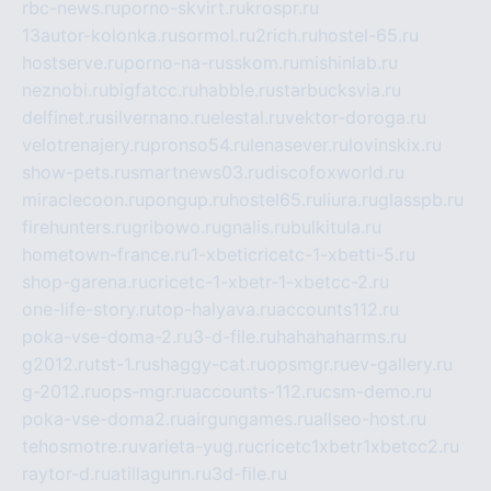
rbc-news.ru
porno-skvirt.ru
krospr.ru
13autor-kolonka.ru
sormol.ru
2rich.ru
hostel-65.ru
hostserve.ru
porno-na-russkom.ru
mishinlab.ru
neznobi.ru
bigfatcc.ru
habble.ru
starbucksvia.ru
delfinet.ru
silvernano.ru
elestal.ru
vektor-doroga.ru
velotrenajery.ru
pronso54.ru
lenasever.ru
lovinskix.ru
show-pets.ru
smartnews03.ru
discofoxworld.ru
miraclecoon.ru
pongup.ru
hostel65.ru
liura.ru
glasspb.ru
firehunters.ru
gribowo.ru
gnalis.ru
bulkitula.ru
hometown-france.ru
1-xbeticricetc-1-xbetti-5.ru
shop-garena.ru
cricetc-1-xbetr-1-xbetcc-2.ru
one-life-story.ru
top-halyava.ru
accounts112.ru
poka-vse-doma-2.ru
3-d-file.ru
hahahaharms.ru
g2012.ru
tst-1.ru
shaggy-cat.ru
opsmgr.ru
ev-gallery.ru
g-2012.ru
ops-mgr.ru
accounts-112.ru
csm-demo.ru
poka-vse-doma2.ru
airgungames.ru
allseo-host.ru
tehosmotre.ru
varieta-yug.ru
cricetc1xbetr1xbetcc2.ru
raytor-d.ru
atillagunn.ru
3d-file.ru