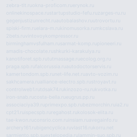
zebra-tlt.ru
okna-proficom.ru
erynok.ru
onlinekinospace.ru
startupstudio-fefu.ru
zarges-ru.ru
gegenjustizunrecht.ru
autobalashov.ru
utrovortu.ru
spiski-firm.ru
elara-m.ru
kinomusorka.ru
mkcslava.ru
2bets.ru
vintovoykompressor.ru
birminghamvsfulham.ru
sarmat-komp.ru
pioneeri.ru
amadis-chocolate.ru
shkurki-karakulya.ru
kanotiforet.spb.ru
tutmassage.ru
ecolog.org.ru
praga.spb.ru
falcorussia.ru
autodoctorservis.ru
kamertondom.spb.ru
net-life.net.ru
avto-vozim.ru
sakhcamera.ru
alliance-electro.spb.ru
stroyavt.ru
controlweb1.ru
tdsak74.ru
kinzozo-ru.ru
kvotka.ru
iron-snab.ru
costa-bella.ru
eugrus.pp.ru
associaciya39.ru
primexpo.spb.ru
bezmorchin.ru
ia2.ru
cpt21.ru
ispecspb.ru
regahost.ru
kolosok-elita.ru
tae-kwon.ru
consrio.com.ru
insiam.ru
avegainfo.ru
archery161.ru
bigencyclica.ru
vlast16.ru
korru.net
sarmiento.spb.su
extelopedia.ru
lammin-suo.spb.ru