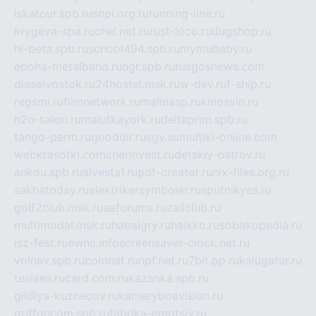
iskatour.spb.ru
snpi.org.ru
running-line.ru
krygeva-spa.ru
chel.net.ru
rust-loco.ru
dugshop.ru
hl-beta.spb.ru
school494.spb.ru
mymubaby.ru
epoha-metalband.ru
ngr.spb.ru
rusgosnews.com
dieselvostok.ru
24hostel.msk.ru
w-dev.ru
f-ship.ru
regsmi.ru
filmnetwork.ru
malinasp.ru
kinosvin.ru
h2o-salon.ru
malutkayork.ru
deltaprim.spb.ru
tango-perm.ru
gooddir.ru
sgv.su
multiki-online.com
webkrasotki.com
cherinvest.ru
detskiy-ostrov.ru
ankou.spb.ru
alvesta1.ru
pdf-creator.ru
nix-files.org.ru
sakhatoday.ru
elektrikersymboler.ru
sputnikyes.ru
golf2club.msk.ru
aeforums.ru
zallclub.ru
multimodal.msk.ru
habaigry.ru
haikko.ru
sobakopedia.ru
isz-fest.ru
ewnc.info
screensaver-clock.net.ru
volnav.spb.ru
comnat.ru
npf.net.ru
7bit.pp.ru
kalugatur.ru
tesiaes.ru
card.com.ru
kazanka.spb.ru
gildiya-kuznecov.ru
kameryboavision.ru
griffoncom.spb.ru
fabrika-emotsiy.ru