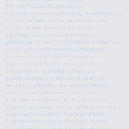
PARK-MATROSOVA.RU
agat.spb.ru
avtoyurist-moskva1.ru
hardware.org.ru
схема-авто.рф
dg-lab.ru
angrup.ru
recruiter.spb.ru
music8.spb.ru
krsk124.ru
kubok.spb.ru
romanofforex.ru
analitikaplus.ru
spyonline.ru
zosikamery.ru
sloboda-ural.pp.ru
AUTO-COM.SU
hohota.net
alimy.ru
online-z.com
aromat-vostoka.ru
otdelkaexp.ru
mobilvest.ru
bbd.net.ru
mebelshop.msk.ru
smp-forum.ru
bastion-td.ru
kosmoscreative.ru
avrmotors.ru
art-galadesign.ru
tiffany-c.ru
ecostep-samara.ru
d-p.spb.ru
галактика73.рф
sko.com.ru
davitamebel-spb.ru
fotsis.ru
tesiaes.ru
kokoroyari.spb.ru
blesna-kazan.ru
mossilver.ru
lenderoq.ru
sergeydobrin.ru
tochkazvuka.msk.ru
people-of-art.ru
bezzubova.ru
clubtibet.ru
orior-aks.ru
dynamoauto.ru
szk-favorit.ru
carlines.ru
flatnsk.ru
kingbolenskaner.ru
alex-motor.ru
astroline.net.ru
act1.spb.ru
polyglot.com.ru
gidlipetsk.ru
ooo-driada.ru