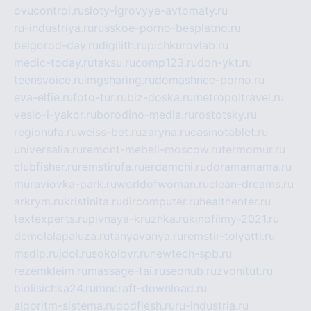
ovucontrol.ru
sloty-igrovyye-avtomaty.ru
ru-industriya.ru
russkoe-porno-besplatno.ru
belgorod-day.ru
digilith.ru
pichkurovlab.ru
medic-today.ru
taksu.ru
comp123.ru
don-ykt.ru
teensvoice.ru
imgsharing.ru
domashnee-porno.ru
eva-elfie.ru
foto-tur.ru
biz-doska.ru
metropoltravel.ru
veslo-i-yakor.ru
borodino-media.ru
rostotsky.ru
regionufa.ru
weiss-bet.ru
zaryna.ru
casinotablet.ru
universalia.ru
remont-mebeli-moscow.ru
termomur.ru
clubfisher.ru
remstirufa.ru
erdamchi.ru
doramamama.ru
muraviovka-park.ru
worldofwoman.ru
clean-dreams.ru
arkrym.ru
kristinita.ru
dircomputer.ru
healthenter.ru
textexperts.ru
pivnaya-kruzhka.ru
kinofilmy-2021.ru
demolalapaluza.ru
tanyavanya.ru
remstir-tolyatti.ru
msdip.ru
jdol.ru
sokolovr.ru
newtech-spb.ru
rezemkleim.ru
massage-tai.ru
seonub.ru
zvonitut.ru
biolisichka24.ru
mncraft-download.ru
algoritm-sistema.ru
godflesh.ru
ru-industria.ru