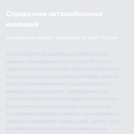
Справочник автомобильных
компаний
Актуальный каталог компаний по всей России
03223.ru
ufille.ru
krasotata.ru
prazdnikdushi.ru
veetbox.ru
cinemapost.ru
ciam-fr.ru
kraft-you.ru
mega-press.ru
03223.ru
web-explore.ru
rastenuya.ru
eurovision-russia.ru
strah-news.ru
freeride-team.ru
itrack-24.ru
sexshopexpress.ru
autostudiopro.ru
alabuga-cityhotel.ru
pornv.ru
atlantpereezd.ru
bud-em-znakomye.ru
a-cdc.ru
elektrostal-news.ru
korolevremont-market.ru
budem-znakomye.ru
oooagrosnab.ru
fpodaso.ru
emfire.ru
pro-otdelky.ru
ukrasotki.ru
seksuzbek.ru
seks-uzbek.ru
porno-vk.ru
sovratili.ru
olecoon.ru
vd-dosug.ru
adonyev.ru