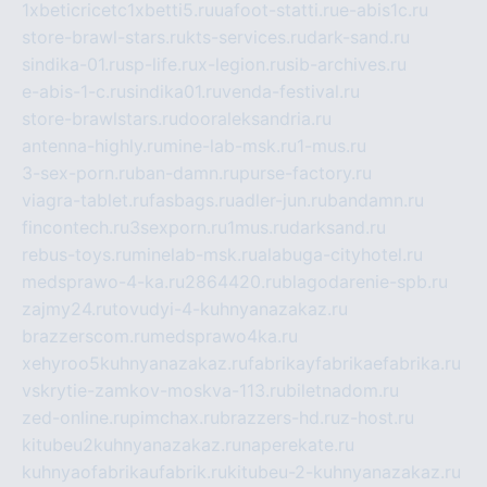
1xbeticricetc1xbetti5.ru
uafoot-statti.ru
e-abis1c.ru
store-brawl-stars.ru
kts-services.ru
dark-sand.ru
sindika-01.ru
sp-life.ru
x-legion.ru
sib-archives.ru
e-abis-1-c.ru
sindika01.ru
venda-festival.ru
store-brawlstars.ru
dooraleksandria.ru
antenna-highly.ru
mine-lab-msk.ru
1-mus.ru
3-sex-porn.ru
ban-damn.ru
purse-factory.ru
viagra-tablet.ru
fasbags.ru
adler-jun.ru
bandamn.ru
fincontech.ru
3sexporn.ru
1mus.ru
darksand.ru
rebus-toys.ru
minelab-msk.ru
alabuga-cityhotel.ru
medsprawo-4-ka.ru
2864420.ru
blagodarenie-spb.ru
zajmy24.ru
tovudyi-4-kuhnyanazakaz.ru
brazzerscom.ru
medsprawo4ka.ru
xehyroo5kuhnyanazakaz.ru
fabrikayfabrikaefabrika.ru
vskrytie-zamkov-moskva-113.ru
biletnadom.ru
zed-online.ru
pimchax.ru
brazzers-hd.ru
z-host.ru
kitubeu2kuhnyanazakaz.ru
naperekate.ru
kuhnyaofabrikaufabrik.ru
kitubeu-2-kuhnyanazakaz.ru