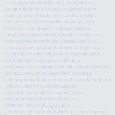
hl-beta.spb.ru
school494.spb.ru
mymubaby.ru
epoha-metalband.ru
ngr.spb.ru
rusgosnews.com
dieselvostok.ru
24hostel.msk.ru
w-dev.ru
f-ship.ru
regsmi.ru
filmnetwork.ru
malinasp.ru
kinosvin.ru
h2o-salon.ru
malutkayork.ru
deltaprim.spb.ru
tango-perm.ru
gooddir.ru
sgv.su
multiki-online.com
webkrasotki.com
cherinvest.ru
detskiy-ostrov.ru
ankou.spb.ru
alvesta1.ru
pdf-creator.ru
nix-files.org.ru
sakhatoday.ru
elektrikersymboler.ru
sputnikyes.ru
golf2club.msk.ru
aeforums.ru
zallclub.ru
multimodal.msk.ru
habaigry.ru
haikko.ru
sobakopedia.ru
isz-fest.ru
ewnc.info
screensaver-clock.net.ru
volnav.spb.ru
comnat.ru
npf.net.ru
7bit.pp.ru
kalugatur.ru
tesiaes.ru
card.com.ru
kazanka.spb.ru
gildiya-kuznecov.ru
kameryboavision.ru
griffoncom.spb.ru
fabrika-emotsiy.ru
PARK-MATROSOVA.RU
agat.spb.ru
avtoyurist-moskva1.ru
hardware.org.ru
схема-авто.рф