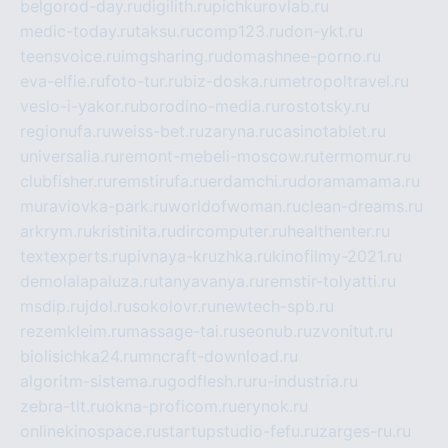
belgorod-day.ru
digilith.ru
pichkurovlab.ru
medic-today.ru
taksu.ru
comp123.ru
don-ykt.ru
teensvoice.ru
imgsharing.ru
domashnee-porno.ru
eva-elfie.ru
foto-tur.ru
biz-doska.ru
metropoltravel.ru
veslo-i-yakor.ru
borodino-media.ru
rostotsky.ru
regionufa.ru
weiss-bet.ru
zaryna.ru
casinotablet.ru
universalia.ru
remont-mebeli-moscow.ru
termomur.ru
clubfisher.ru
remstirufa.ru
erdamchi.ru
doramamama.ru
muraviovka-park.ru
worldofwoman.ru
clean-dreams.ru
arkrym.ru
kristinita.ru
dircomputer.ru
healthenter.ru
textexperts.ru
pivnaya-kruzhka.ru
kinofilmy-2021.ru
demolalapaluza.ru
tanyavanya.ru
remstir-tolyatti.ru
msdip.ru
jdol.ru
sokolovr.ru
newtech-spb.ru
rezemkleim.ru
massage-tai.ru
seonub.ru
zvonitut.ru
biolisichka24.ru
mncraft-download.ru
algoritm-sistema.ru
godflesh.ru
ru-industria.ru
zebra-tlt.ru
okna-proficom.ru
erynok.ru
onlinekinospace.ru
startupstudio-fefu.ru
zarges-ru.ru