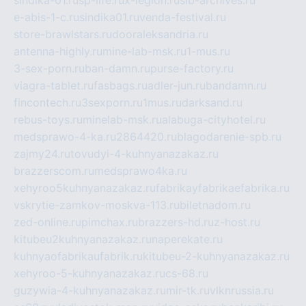
sindika-01.ru
sp-life.ru
x-legion.ru
sib-archives.ru
e-abis-1-c.ru
sindika01.ru
venda-festival.ru
store-brawlstars.ru
dooraleksandria.ru
antenna-highly.ru
mine-lab-msk.ru
1-mus.ru
3-sex-porn.ru
ban-damn.ru
purse-factory.ru
viagra-tablet.ru
fasbags.ru
adler-jun.ru
bandamn.ru
fincontech.ru
3sexporn.ru
1mus.ru
darksand.ru
rebus-toys.ru
minelab-msk.ru
alabuga-cityhotel.ru
medsprawo-4-ka.ru
2864420.ru
blagodarenie-spb.ru
zajmy24.ru
tovudyi-4-kuhnyanazakaz.ru
brazzerscom.ru
medsprawo4ka.ru
xehyroo5kuhnyanazakaz.ru
fabrikayfabrikaefabrika.ru
vskrytie-zamkov-moskva-113.ru
biletnadom.ru
zed-online.ru
pimchax.ru
brazzers-hd.ru
z-host.ru
kitubeu2kuhnyanazakaz.ru
naperekate.ru
kuhnyaofabrikaufabrik.ru
kitubeu-2-kuhnyanazakaz.ru
xehyroo-5-kuhnyanazakaz.ru
cs-68.ru
guzywia-4-kuhnyanazakaz.ru
mir-tk.ru
vlknrussia.ru