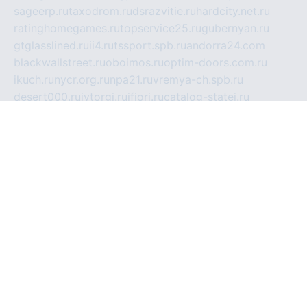
sageerp.ru
taxodrom.ru
dsrazvitie.ru
hardcity.net.ru
ratinghomegames.ru
topservice25.ru
gubernyan.ru
gtglasslined.ru
ii4.ru
tssport.spb.ru
andorra24.com
blackwallstreet.ru
oboimos.ru
optim-doors.com.ru
ikuch.ru
nycr.org.ru
npa21.ru
vremya-ch.spb.ru
desert000.ru
ivtorgi.ru
ifiori.ru
catalog-statei.ru
dcv.org.ru
spetsmaster174.ru
ipkameryhiseeu.ru
dum26.ru
ruspol.spb.ru
fr-opendp.ru
kam-solnyshko.ru
cheyenne-arapaho.ru
sevzapmetal.spb.ru
ted-lapidus.spb.ru
parasite-eliminator.ru
sigma-complete.ru
modernworld.ru
dama-moda.ru
eholot-group.ru
sk-nvkz.ru
DRONGOLD.RU
democratia2.ru
i-farmer.ru
mass-sport.org
jablonex.spb.ru
bookmess.ru
linkword.ru
refineua.com.ru
cs-spec.net.ru
altay-mebel.ru
DNK-THEATRE.RU
mechaniks.spb.ru
ipcamtechage.ru
skosta.ru
a-sun.ru
stroy-ldsp.ru
snowlands.org.ru
childrensshoes.ru
mrlizzy.ru
mebelsofiakrd.ru