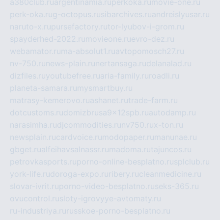
a380club.ru
argentinamia.ru
perkoka.ru
movie-one.ru
perk-oka.ru
g-octopus.ru
sibarchives.ru
andreislyusar.ru
naruto-x.ru
pursefactory.ru
tor-lyubov-i-grom.ru
spayderhed-2022.ru
movieone.ru
evro-dez.ru
webamator.ru
ma-absolut1.ru
avtopomosch27.ru
nv-750.ru
news-plain.ru
nertansaga.ru
delanalad.ru
dizfiles.ru
youtubefree.ru
aria-family.ru
roadli.ru
planeta-samara.ru
mysmartbuy.ru
matrasy-kemerovo.ru
ashanet.ru
trade-farm.ru
dotcustoms.ru
domizbrusa9x12spb.ru
autodamp.ru
narasimha.ru
djcommodities.ru
nv750.ru
x-ton.ru
newsplain.ru
cardvoice.ru
modopaper.ru
manunae.ru
gbget.ru
alfeihavsalnassr.ru
madoma.ru
tajuncos.ru
petrovkasports.ru
porno-online-besplatno.ru
splclub.ru
york-life.ru
doroga-expo.ru
ribery.ru
cleanmedicine.ru
slovar-ivrit.ru
porno-video-besplatno.ru
seks-365.ru
ovucontrol.ru
sloty-igrovyye-avtomaty.ru
ru-industriya.ru
russkoe-porno-besplatno.ru