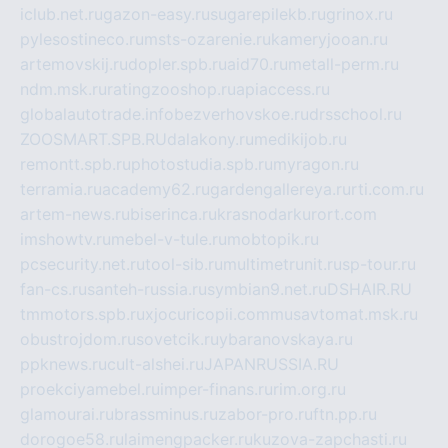
iclub.net.ru
gazon-easy.ru
sugarepilekb.ru
grinox.ru
pylesostineco.ru
msts-ozarenie.ru
kameryjooan.ru
artemovskij.ru
dopler.spb.ru
aid70.ru
metall-perm.ru
ndm.msk.ru
ratingzooshop.ru
apiaccess.ru
globalautotrade.info
bezverhovskoe.ru
drsschool.ru
ZOOSMART.SPB.RU
dalakony.ru
medikijob.ru
remontt.spb.ru
photostudia.spb.ru
myragon.ru
terramia.ru
academy62.ru
gardengallereya.ru
rti.com.ru
artem-news.ru
biserinca.ru
krasnodarkurort.com
imshowtv.ru
mebel-v-tule.ru
mobtopik.ru
pcsecurity.net.ru
tool-sib.ru
multimetrunit.ru
sp-tour.ru
fan-cs.ru
santeh-russia.ru
symbian9.net.ru
DSHAIR.RU
tmmotors.spb.ru
xjocuricopii.com
musavtomat.msk.ru
obustrojdom.ru
sovetcik.ru
ybaranovskaya.ru
ppknews.ru
cult-alshei.ru
JAPANRUSSIA.RU
proekciyamebel.ru
imper-finans.ru
rim.org.ru
glamourai.ru
brassminus.ru
zabor-pro.ru
ftn.pp.ru
dorogoe58.ru
laimengpacker.ru
kuzova-zapchasti.ru