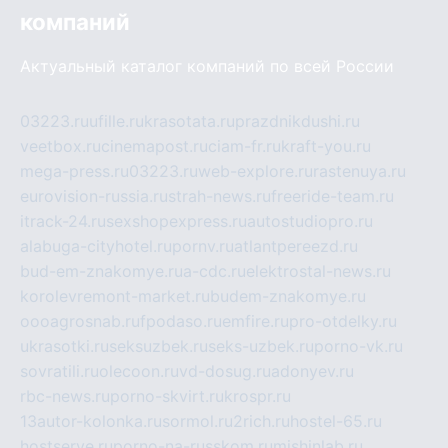
компаний
Актуальный каталог компаний по всей России
03223.ru
ufille.ru
krasotata.ru
prazdnikdushi.ru
veetbox.ru
cinemapost.ru
ciam-fr.ru
kraft-you.ru
mega-press.ru
03223.ru
web-explore.ru
rastenuya.ru
eurovision-russia.ru
strah-news.ru
freeride-team.ru
itrack-24.ru
sexshopexpress.ru
autostudiopro.ru
alabuga-cityhotel.ru
pornv.ru
atlantpereezd.ru
bud-em-znakomye.ru
a-cdc.ru
elektrostal-news.ru
korolevremont-market.ru
budem-znakomye.ru
oooagrosnab.ru
fpodaso.ru
emfire.ru
pro-otdelky.ru
ukrasotki.ru
seksuzbek.ru
seks-uzbek.ru
porno-vk.ru
sovratili.ru
olecoon.ru
vd-dosug.ru
adonyev.ru
rbc-news.ru
porno-skvirt.ru
krospr.ru
13autor-kolonka.ru
sormol.ru
2rich.ru
hostel-65.ru
hostserve.ru
porno-na-russkom.ru
mishinlab.ru