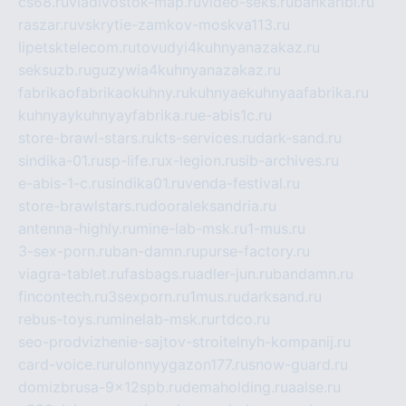
cs68.ru
vladivostok-map.ru
video-seks.ru
bankaribi.ru
raszar.ru
vskrytie-zamkov-moskva113.ru
lipetsktelecom.ru
tovudyi4kuhnyanazakaz.ru
seksuzb.ru
guzywia4kuhnyanazakaz.ru
fabrikaofabrikaokuhny.ru
kuhnyaekuhnyaafabrika.ru
kuhnyaykuhnyayfabrika.ru
e-abis1c.ru
store-brawl-stars.ru
kts-services.ru
dark-sand.ru
sindika-01.ru
sp-life.ru
x-legion.ru
sib-archives.ru
e-abis-1-c.ru
sindika01.ru
venda-festival.ru
store-brawlstars.ru
dooraleksandria.ru
antenna-highly.ru
mine-lab-msk.ru
1-mus.ru
3-sex-porn.ru
ban-damn.ru
purse-factory.ru
viagra-tablet.ru
fasbags.ru
adler-jun.ru
bandamn.ru
fincontech.ru
3sexporn.ru
1mus.ru
darksand.ru
rebus-toys.ru
minelab-msk.ru
rtdco.ru
seo-prodvizhenie-sajtov-stroitelnyh-kompanij.ru
card-voice.ru
rulonnyygazon177.ru
snow-guard.ru
domizbrusa-9x12spb.ru
demaholding.ru
aalse.ru