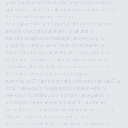
gegenjustizunrecht.ru
autobalashov.ru
utrovortu.ru
spiski-firm.ru
elara-m.ru
kinomusorka.ru
mkcslava.ru
2bets.ru
vintovoykompressor.ru
birminghamvsfulham.ru
sarmat-komp.ru
pioneeri.ru
amadis-chocolate.ru
shkurki-karakulya.ru
kanotiforet.spb.ru
tutmassage.ru
ecolog.org.ru
praga.spb.ru
falcorussia.ru
autodoctorservis.ru
kamertondom.spb.ru
net-life.net.ru
avto-vozim.ru
sakhcamera.ru
alliance-electro.spb.ru
stroyavt.ru
controlweb1.ru
tdsak74.ru
kinzozo-ru.ru
kvotka.ru
iron-snab.ru
costa-bella.ru
eugrus.pp.ru
associaciya39.ru
primexpo.spb.ru
bezmorchin.ru
ia2.ru
cpt21.ru
ispecspb.ru
regahost.ru
kolosok-elita.ru
tae-kwon.ru
consrio.com.ru
insiam.ru
avegainfo.ru
archery161.ru
bigencyclica.ru
vlast16.ru
korru.net
sarmiento.spb.su
extelopedia.ru
lammin-suo.spb.ru
iskatour.spb.ru
snpi.org.ru
running-line.ru
krygeva-spa.ru
chel.net.ru
rust-loco.ru
dugshop.ru