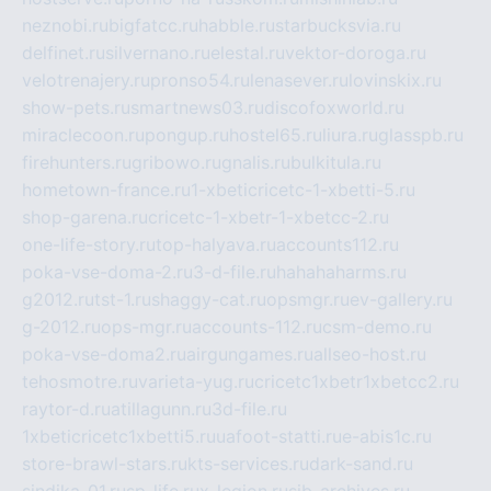
neznobi.ru
bigfatcc.ru
habble.ru
starbucksvia.ru
delfinet.ru
silvernano.ru
elestal.ru
vektor-doroga.ru
velotrenajery.ru
pronso54.ru
lenasever.ru
lovinskix.ru
show-pets.ru
smartnews03.ru
discofoxworld.ru
miraclecoon.ru
pongup.ru
hostel65.ru
liura.ru
glasspb.ru
firehunters.ru
gribowo.ru
gnalis.ru
bulkitula.ru
hometown-france.ru
1-xbeticricetc-1-xbetti-5.ru
shop-garena.ru
cricetc-1-xbetr-1-xbetcc-2.ru
one-life-story.ru
top-halyava.ru
accounts112.ru
poka-vse-doma-2.ru
3-d-file.ru
hahahaharms.ru
g2012.ru
tst-1.ru
shaggy-cat.ru
opsmgr.ru
ev-gallery.ru
g-2012.ru
ops-mgr.ru
accounts-112.ru
csm-demo.ru
poka-vse-doma2.ru
airgungames.ru
allseo-host.ru
tehosmotre.ru
varieta-yug.ru
cricetc1xbetr1xbetcc2.ru
raytor-d.ru
atillagunn.ru
3d-file.ru
1xbeticricetc1xbetti5.ru
uafoot-statti.ru
e-abis1c.ru
store-brawl-stars.ru
kts-services.ru
dark-sand.ru