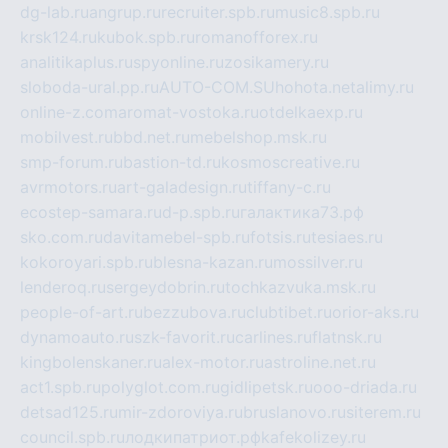
dg-lab.ru
angrup.ru
recruiter.spb.ru
music8.spb.ru
krsk124.ru
kubok.spb.ru
romanofforex.ru
analitikaplus.ru
spyonline.ru
zosikamery.ru
sloboda-ural.pp.ru
AUTO-COM.SU
hohota.net
alimy.ru
online-z.com
aromat-vostoka.ru
otdelkaexp.ru
mobilvest.ru
bbd.net.ru
mebelshop.msk.ru
smp-forum.ru
bastion-td.ru
kosmoscreative.ru
avrmotors.ru
art-galadesign.ru
tiffany-c.ru
ecostep-samara.ru
d-p.spb.ru
галактика73.рф
sko.com.ru
davitamebel-spb.ru
fotsis.ru
tesiaes.ru
kokoroyari.spb.ru
blesna-kazan.ru
mossilver.ru
lenderoq.ru
sergeydobrin.ru
tochkazvuka.msk.ru
people-of-art.ru
bezzubova.ru
clubtibet.ru
orior-aks.ru
dynamoauto.ru
szk-favorit.ru
carlines.ru
flatnsk.ru
kingbolenskaner.ru
alex-motor.ru
astroline.net.ru
act1.spb.ru
polyglot.com.ru
gidlipetsk.ru
ooo-driada.ru
detsad125.ru
mir-zdoroviya.ru
bruslanovo.ru
siterem.ru
council.spb.ru
лодкипатриот.рф
kafekolizey.ru