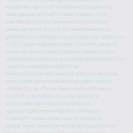
hometown-france.ru
1-xbeticricetc-1-xbetti-5.ru
shop-garena.ru
cricetc-1-xbetr-1-xbetcc-2.ru
one-life-story.ru
top-halyava.ru
accounts112.ru
poka-vse-doma-2.ru
3-d-file.ru
hahahaharms.ru
g2012.ru
tst-1.ru
shaggy-cat.ru
opsmgr.ru
ev-gallery.ru
g-2012.ru
ops-mgr.ru
accounts-112.ru
csm-demo.ru
poka-vse-doma2.ru
airgungames.ru
allseo-host.ru
tehosmotre.ru
varieta-yug.ru
cricetc1xbetr1xbetcc2.ru
raytor-d.ru
atillagunn.ru
3d-file.ru
1xbeticricetc1xbetti5.ru
uafoot-statti.ru
e-abis1c.ru
store-brawl-stars.ru
kts-services.ru
dark-sand.ru
sindika-01.ru
sp-life.ru
x-legion.ru
sib-archives.ru
e-abis-1-c.ru
sindika01.ru
venda-festival.ru
store-brawlstars.ru
dooraleksandria.ru
antenna-highly.ru
mine-lab-msk.ru
1-mus.ru
3-sex-porn.ru
ban-damn.ru
purse-factory.ru
viagra-tablet.ru
fasbags.ru
adler-jun.ru
bandamn.ru