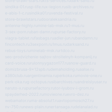
store-brawl-stars.ru
kts-services.ru
dark-sand.ru
sindika-01.ru
sp-life.ru
x-legion.ru
sib-archives.ru
e-abis-1-c.ru
sindika01.ru
venda-festival.ru
store-brawlstars.ru
dooraleksandria.ru
antenna-highly.ru
mine-lab-msk.ru
1-mus.ru
3-sex-porn.ru
ban-damn.ru
purse-factory.ru
viagra-tablet.ru
fasbags.ru
adler-jun.ru
bandamn.ru
fincontech.ru
3sexporn.ru
1mus.ru
darksand.ru
rebus-toys.ru
minelab-msk.ru
rtdco.ru
seo-prodvizhenie-sajtov-stroitelnyh-kompanij.ru
card-voice.ru
rulonnyygazon177.ru
snow-guard.ru
domizbrusa-9x12spb.ru
demaholding.ru
aalse.ru
a380club.ru
argentinamia.ru
perkoka.ru
movie-one.ru
perk-oka.ru
g-octopus.ru
sibarchives.ru
andreislyusar.ru
naruto-x.ru
pursefactory.ru
tor-lyubov-i-grom.ru
spayderhed-2022.ru
movieone.ru
evro-dez.ru
webamator.ru
ma-absolut1.ru
avtopomosch27.ru
nv-750.ru
news-plain.ru
nertansaga.ru
delanalad.ru