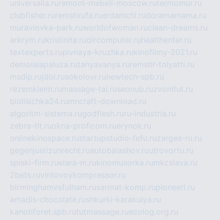
universalia.ru
remont-mebeli-moscow.ru
termomur.ru
clubfisher.ru
remstirufa.ru
erdamchi.ru
doramamama.ru
muraviovka-park.ru
worldofwoman.ru
clean-dreams.ru
arkrym.ru
kristinita.ru
dircomputer.ru
healthenter.ru
textexperts.ru
pivnaya-kruzhka.ru
kinofilmy-2021.ru
demolalapaluza.ru
tanyavanya.ru
remstir-tolyatti.ru
msdip.ru
jdol.ru
sokolovr.ru
newtech-spb.ru
rezemkleim.ru
massage-tai.ru
seonub.ru
zvonitut.ru
biolisichka24.ru
mncraft-download.ru
algoritm-sistema.ru
godflesh.ru
ru-industria.ru
zebra-tlt.ru
okna-proficom.ru
erynok.ru
onlinekinospace.ru
startupstudio-fefu.ru
zarges-ru.ru
gegenjustizunrecht.ru
autobalashov.ru
utrovortu.ru
spiski-firm.ru
elara-m.ru
kinomusorka.ru
mkcslava.ru
2bets.ru
vintovoykompressor.ru
birminghamvsfulham.ru
sarmat-komp.ru
pioneeri.ru
amadis-chocolate.ru
shkurki-karakulya.ru
kanotiforet.spb.ru
tutmassage.ru
ecolog.org.ru