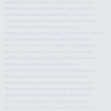
praga.spb.ru
falcorussia.ru
autodoctorservis.ru
kamertondom.spb.ru
net-life.net.ru
avto-vozim.ru
sakhcamera.ru
alliance-electro.spb.ru
stroyavt.ru
controlweb1.ru
tdsak74.ru
kinzozo-ru.ru
kvotka.ru
iron-snab.ru
costa-bella.ru
eugrus.pp.ru
associaciya39.ru
primexpo.spb.ru
bezmorchin.ru
ia2.ru
cpt21.ru
ispecspb.ru
regahost.ru
kolosok-elita.ru
tae-kwon.ru
consrio.com.ru
insiam.ru
avegainfo.ru
archery161.ru
bigencyclica.ru
vlast16.ru
korru.net
sarmiento.spb.su
extelopedia.ru
lammin-suo.spb.ru
iskatour.spb.ru
snpi.org.ru
running-line.ru
krygeva-spa.ru
chel.net.ru
rust-loco.ru
dugshop.ru
hl-beta.spb.ru
school494.spb.ru
mymubaby.ru
epoha-metalband.ru
ngr.spb.ru
rusgosnews.com
dieselvostok.ru
24hostel.msk.ru
w-dev.ru
f-ship.ru
regsmi.ru
filmnetwork.ru
malinasp.ru
kinosvin.ru
h2o-salon.ru
malutkayork.ru
deltaprim.spb.ru
tango-perm.ru
gooddir.ru
sgv.su
multiki-online.com