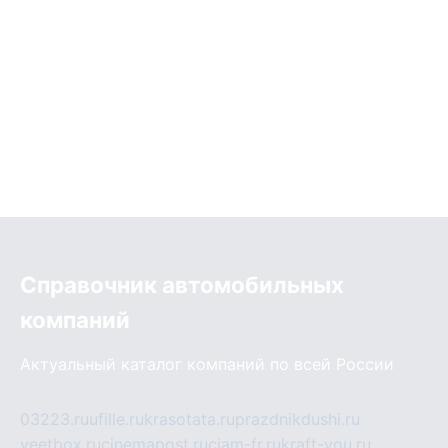
Справочник автомобильных
компаний
Актуальный каталог компаний по всей России
03223.ru
ufille.ru
krasotata.ru
prazdnikdushi.ru
veetbox.ru
cinemapost.ru
ciam-fr.ru
kraft-you.ru