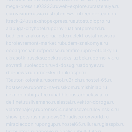
mega-press.ru
03223.ru
web-explore.ru
rastenuya.ru
eurovision-russia.ru
strah-news.ru
freeride-team.ru
itrack-24.ru
sexshopexpress.ru
autostudiopro.ru
alabuga-cityhotel.ru
pornv.ru
atlantpereezd.ru
bud-em-znakomye.ru
a-cdc.ru
elektrostal-news.ru
korolevremont-market.ru
budem-znakomye.ru
oooagrosnab.ru
fpodaso.ru
emfire.ru
pro-otdelky.ru
ukrasotki.ru
seksuzbek.ru
seks-uzbek.ru
porno-vk.ru
sovratili.ru
olecoon.ru
vd-dosug.ru
adonyev.ru
rbc-news.ru
porno-skvirt.ru
krospr.ru
13autor-kolonka.ru
sormol.ru
2rich.ru
hostel-65.ru
hostserve.ru
porno-na-russkom.ru
mishinlab.ru
neznobi.ru
bigfatcc.ru
habble.ru
starbucksvia.ru
delfinet.ru
silvernano.ru
elestal.ru
vektor-doroga.ru
velotrenajery.ru
pronso54.ru
lenasever.ru
lovinskix.ru
show-pets.ru
smartnews03.ru
discofoxworld.ru
miraclecoon.ru
pongup.ru
hostel65.ru
liura.ru
glasspb.ru
firehunters.ru
gribowo.ru
gnalis.ru
bulkitula.ru