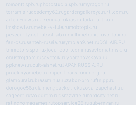
remontt.spb.ru
photostudia.spb.ru
myragon.ru
terramia.ru
academy62.ru
gardengallereya.ru
rti.com.ru
artem-news.ru
biserinca.ru
krasnodarkurort.com
imshowtv.ru
mebel-v-tule.ru
mobtopik.ru
pcsecurity.net.ru
tool-sib.ru
multimetrunit.ru
sp-tour.ru
fan-cs.ru
santeh-russia.ru
symbian9.net.ru
DSHAIR.RU
tmmotors.spb.ru
xjocuricopii.com
musavtomat.msk.ru
obustrojdom.ru
sovetcik.ru
ybaranovskaya.ru
ppknews.ru
cult-alshei.ru
JAPANRUSSIA.RU
proekciyamebel.ru
imper-finans.ru
rim.org.ru
glamourai.ru
brassminus.ru
zabor-pro.ru
ftn.pp.ru
dorogoe58.ru
laimengpacker.ru
kuzova-zapchasti.ru
sageerp.ru
taxodrom.ru
dsrazvitie.ru
hardcity.net.ru
ratinghomegames.ru
topservice25.ru
gubernyan.ru
gtglasslined.ru
ii4.ru
tssport.spb.ru
andorra24.com
blackwallstreet.ru
oboimos.ru
optim-doors.com.ru
ikuch.ru
nycr.org.ru
npa21.ru
vremya-ch.spb.ru
desert000.ru
ivtorgi.ru
ifiori.ru
catalog-statei.ru