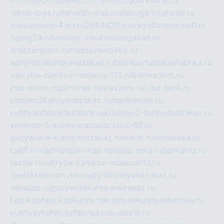
fincontech.ru
3sexporn.ru
1mus.ru
darksand.ru
rebus-toys.ru
minelab-msk.ru
alabuga-cityhotel.ru
medsprawo-4-ka.ru
2864420.ru
blagodarenie-spb.ru
zajmy24.ru
tovudyi-4-kuhnyanazakaz.ru
brazzerscom.ru
medsprawo4ka.ru
xehyroo5kuhnyanazakaz.ru
fabrikayfabrikaefabrika.ru
vskrytie-zamkov-moskva-113.ru
biletnadom.ru
zed-online.ru
pimchax.ru
brazzers-hd.ru
z-host.ru
kitubeu2kuhnyanazakaz.ru
naperekate.ru
kuhnyaofabrikaufabrik.ru
kitubeu-2-kuhnyanazakaz.ru
xehyroo-5-kuhnyanazakaz.ru
cs-68.ru
guzywia-4-kuhnyanazakaz.ru
mir-tk.ru
vlknrussia.ru
cs68.ru
vladivostok-map.ru
video-seks.ru
bankaribi.ru
raszar.ru
vskrytie-zamkov-moskva113.ru
lipetsktelecom.ru
tovudyi4kuhnyanazakaz.ru
seksuzb.ru
guzywia4kuhnyanazakaz.ru
fabrikaofabrikaokuhny.ru
kuhnyaekuhnyaafabrika.ru
kuhnyaykuhnyayfabrika.ru
e-abis1c.ru