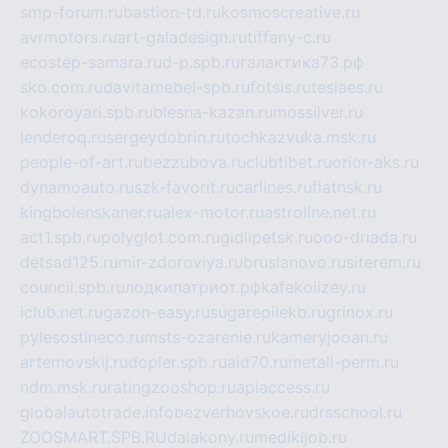
smp-forum.ru
bastion-td.ru
kosmoscreative.ru
avrmotors.ru
art-galadesign.ru
tiffany-c.ru
ecostep-samara.ru
d-p.spb.ru
галактика73.рф
sko.com.ru
davitamebel-spb.ru
fotsis.ru
tesiaes.ru
kokoroyari.spb.ru
blesna-kazan.ru
mossilver.ru
lenderoq.ru
sergeydobrin.ru
tochkazvuka.msk.ru
people-of-art.ru
bezzubova.ru
clubtibet.ru
orior-aks.ru
dynamoauto.ru
szk-favorit.ru
carlines.ru
flatnsk.ru
kingbolenskaner.ru
alex-motor.ru
astroline.net.ru
act1.spb.ru
polyglot.com.ru
gidlipetsk.ru
ooo-driada.ru
detsad125.ru
mir-zdoroviya.ru
bruslanovo.ru
siterem.ru
council.spb.ru
лодкипатриот.рф
kafekolizey.ru
iclub.net.ru
gazon-easy.ru
sugarepilekb.ru
grinox.ru
pylesostineco.ru
msts-ozarenie.ru
kameryjooan.ru
artemovskij.ru
dopler.spb.ru
aid70.ru
metall-perm.ru
ndm.msk.ru
ratingzooshop.ru
apiaccess.ru
globalautotrade.info
bezverhovskoe.ru
drsschool.ru
ZOOSMART.SPB.RU
dalakony.ru
medikijob.ru