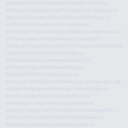
webkrasotki.com
cherinvest.ru
detskiy-ostrov.ru
ankou.spb.ru
alvesta1.ru
pdf-creator.ru
nix-files.org.ru
sakhatoday.ru
elektrikersymboler.ru
sputnikyes.ru
golf2club.msk.ru
aeforums.ru
zallclub.ru
multimodal.msk.ru
habaigry.ru
haikko.ru
sobakopedia.ru
isz-fest.ru
ewnc.info
screensaver-clock.net.ru
volnav.spb.ru
comnat.ru
npf.net.ru
7bit.pp.ru
kalugatur.ru
tesiaes.ru
card.com.ru
kazanka.spb.ru
gildiya-kuznecov.ru
kameryboavision.ru
griffoncom.spb.ru
fabrika-emotsiy.ru
PARK-MATROSOVA.RU
agat.spb.ru
avtoyurist-moskva1.ru
hardware.org.ru
схема-авто.рф
dg-lab.ru
angrup.ru
recruiter.spb.ru
music8.spb.ru
krsk124.ru
kubok.spb.ru
romanofforex.ru
analitikaplus.ru
spyonline.ru
zosikamery.ru
sloboda-ural.pp.ru
AUTO-COM.SU
hohota.net
alimy.ru
online-z.com
aromat-vostoka.ru
otdelkaexp.ru
mobilvest.ru
bbd.net.ru
mebelshop.msk.ru