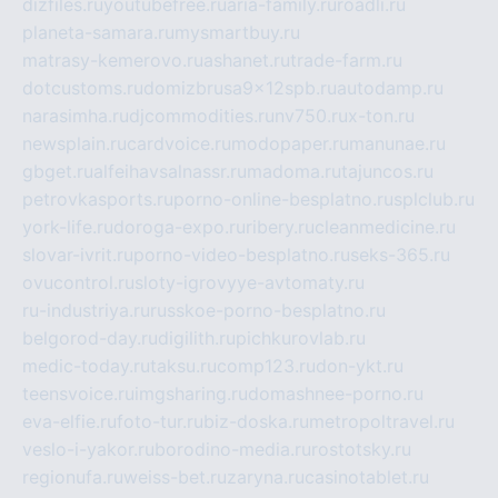
dizfiles.ru
youtubefree.ru
aria-family.ru
roadli.ru
planeta-samara.ru
mysmartbuy.ru
matrasy-kemerovo.ru
ashanet.ru
trade-farm.ru
dotcustoms.ru
domizbrusa9x12spb.ru
autodamp.ru
narasimha.ru
djcommodities.ru
nv750.ru
x-ton.ru
newsplain.ru
cardvoice.ru
modopaper.ru
manunae.ru
gbget.ru
alfeihavsalnassr.ru
madoma.ru
tajuncos.ru
petrovkasports.ru
porno-online-besplatno.ru
splclub.ru
york-life.ru
doroga-expo.ru
ribery.ru
cleanmedicine.ru
slovar-ivrit.ru
porno-video-besplatno.ru
seks-365.ru
ovucontrol.ru
sloty-igrovyye-avtomaty.ru
ru-industriya.ru
russkoe-porno-besplatno.ru
belgorod-day.ru
digilith.ru
pichkurovlab.ru
medic-today.ru
taksu.ru
comp123.ru
don-ykt.ru
teensvoice.ru
imgsharing.ru
domashnee-porno.ru
eva-elfie.ru
foto-tur.ru
biz-doska.ru
metropoltravel.ru
veslo-i-yakor.ru
borodino-media.ru
rostotsky.ru
regionufa.ru
weiss-bet.ru
zaryna.ru
casinotablet.ru