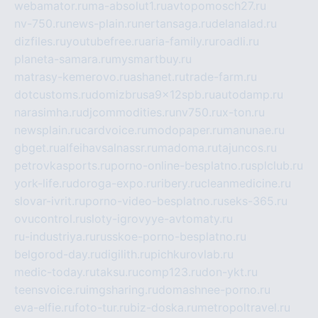
webamator.ru
ma-absolut1.ru
avtopomosch27.ru
nv-750.ru
news-plain.ru
nertansaga.ru
delanalad.ru
dizfiles.ru
youtubefree.ru
aria-family.ru
roadli.ru
planeta-samara.ru
mysmartbuy.ru
matrasy-kemerovo.ru
ashanet.ru
trade-farm.ru
dotcustoms.ru
domizbrusa9x12spb.ru
autodamp.ru
narasimha.ru
djcommodities.ru
nv750.ru
x-ton.ru
newsplain.ru
cardvoice.ru
modopaper.ru
manunae.ru
gbget.ru
alfeihavsalnassr.ru
madoma.ru
tajuncos.ru
petrovkasports.ru
porno-online-besplatno.ru
splclub.ru
york-life.ru
doroga-expo.ru
ribery.ru
cleanmedicine.ru
slovar-ivrit.ru
porno-video-besplatno.ru
seks-365.ru
ovucontrol.ru
sloty-igrovyye-avtomaty.ru
ru-industriya.ru
russkoe-porno-besplatno.ru
belgorod-day.ru
digilith.ru
pichkurovlab.ru
medic-today.ru
taksu.ru
comp123.ru
don-ykt.ru
teensvoice.ru
imgsharing.ru
domashnee-porno.ru
eva-elfie.ru
foto-tur.ru
biz-doska.ru
metropoltravel.ru