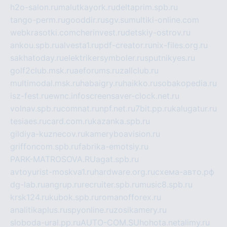
h2o-salon.ru
malutkayork.ru
deltaprim.spb.ru
tango-perm.ru
gooddir.ru
sgv.su
multiki-online.com
webkrasotki.com
cherinvest.ru
detskiy-ostrov.ru
ankou.spb.ru
alvesta1.ru
pdf-creator.ru
nix-files.org.ru
sakhatoday.ru
elektrikersymboler.ru
sputnikyes.ru
golf2club.msk.ru
aeforums.ru
zallclub.ru
multimodal.msk.ru
habaigry.ru
haikko.ru
sobakopedia.ru
isz-fest.ru
ewnc.info
screensaver-clock.net.ru
volnav.spb.ru
comnat.ru
npf.net.ru
7bit.pp.ru
kalugatur.ru
tesiaes.ru
card.com.ru
kazanka.spb.ru
gildiya-kuznecov.ru
kameryboavision.ru
griffoncom.spb.ru
fabrika-emotsiy.ru
PARK-MATROSOVA.RU
agat.spb.ru
avtoyurist-moskva1.ru
hardware.org.ru
схема-авто.рф
dg-lab.ru
angrup.ru
recruiter.spb.ru
music8.spb.ru
krsk124.ru
kubok.spb.ru
romanofforex.ru
analitikaplus.ru
spyonline.ru
zosikamery.ru
sloboda-ural.pp.ru
AUTO-COM.SU
hohota.net
alimy.ru