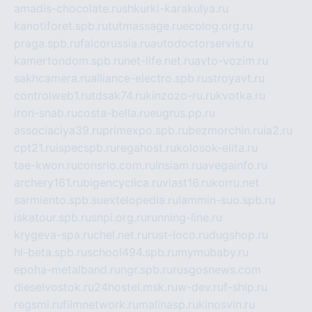
amadis-chocolate.ru
shkurki-karakulya.ru
kanotiforet.spb.ru
tutmassage.ru
ecolog.org.ru
praga.spb.ru
falcorussia.ru
autodoctorservis.ru
kamertondom.spb.ru
net-life.net.ru
avto-vozim.ru
sakhcamera.ru
alliance-electro.spb.ru
stroyavt.ru
controlweb1.ru
tdsak74.ru
kinzozo-ru.ru
kvotka.ru
iron-snab.ru
costa-bella.ru
eugrus.pp.ru
associaciya39.ru
primexpo.spb.ru
bezmorchin.ru
ia2.ru
cpt21.ru
ispecspb.ru
regahost.ru
kolosok-elita.ru
tae-kwon.ru
consrio.com.ru
insiam.ru
avegainfo.ru
archery161.ru
bigencyclica.ru
vlast16.ru
korru.net
sarmiento.spb.su
extelopedia.ru
lammin-suo.spb.ru
iskatour.spb.ru
snpi.org.ru
running-line.ru
krygeva-spa.ru
chel.net.ru
rust-loco.ru
dugshop.ru
hl-beta.spb.ru
school494.spb.ru
mymubaby.ru
epoha-metalband.ru
ngr.spb.ru
rusgosnews.com
dieselvostok.ru
24hostel.msk.ru
w-dev.ru
f-ship.ru
regsmi.ru
filmnetwork.ru
malinasp.ru
kinosvin.ru