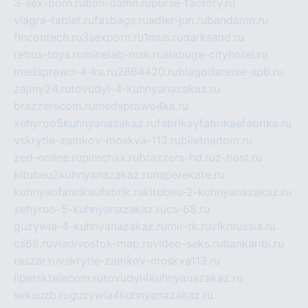
3-sex-porn.ru
ban-damn.ru
purse-factory.ru
viagra-tablet.ru
fasbags.ru
adler-jun.ru
bandamn.ru
fincontech.ru
3sexporn.ru
1mus.ru
darksand.ru
rebus-toys.ru
minelab-msk.ru
alabuga-cityhotel.ru
medsprawo-4-ka.ru
2864420.ru
blagodarenie-spb.ru
zajmy24.ru
tovudyi-4-kuhnyanazakaz.ru
brazzerscom.ru
medsprawo4ka.ru
xehyroo5kuhnyanazakaz.ru
fabrikayfabrikaefabrika.ru
vskrytie-zamkov-moskva-113.ru
biletnadom.ru
zed-online.ru
pimchax.ru
brazzers-hd.ru
z-host.ru
kitubeu2kuhnyanazakaz.ru
naperekate.ru
kuhnyaofabrikaufabrik.ru
kitubeu-2-kuhnyanazakaz.ru
xehyroo-5-kuhnyanazakaz.ru
cs-68.ru
guzywia-4-kuhnyanazakaz.ru
mir-tk.ru
vlknrussia.ru
cs68.ru
vladivostok-map.ru
video-seks.ru
bankaribi.ru
raszar.ru
vskrytie-zamkov-moskva113.ru
lipetsktelecom.ru
tovudyi4kuhnyanazakaz.ru
seksuzb.ru
guzywia4kuhnyanazakaz.ru