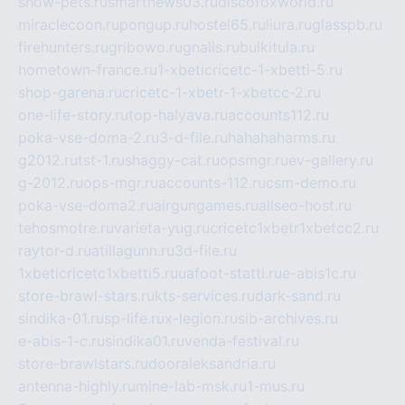
show-pets.ru
smartnews03.ru
discofoxworld.ru
miraclecoon.ru
pongup.ru
hostel65.ru
liura.ru
glasspb.ru
firehunters.ru
gribowo.ru
gnalis.ru
bulkitula.ru
hometown-france.ru
1-xbeticricetc-1-xbetti-5.ru
shop-garena.ru
cricetc-1-xbetr-1-xbetcc-2.ru
one-life-story.ru
top-halyava.ru
accounts112.ru
poka-vse-doma-2.ru
3-d-file.ru
hahahaharms.ru
g2012.ru
tst-1.ru
shaggy-cat.ru
opsmgr.ru
ev-gallery.ru
g-2012.ru
ops-mgr.ru
accounts-112.ru
csm-demo.ru
poka-vse-doma2.ru
airgungames.ru
allseo-host.ru
tehosmotre.ru
varieta-yug.ru
cricetc1xbetr1xbetcc2.ru
raytor-d.ru
atillagunn.ru
3d-file.ru
1xbeticricetc1xbetti5.ru
uafoot-statti.ru
e-abis1c.ru
store-brawl-stars.ru
kts-services.ru
dark-sand.ru
sindika-01.ru
sp-life.ru
x-legion.ru
sib-archives.ru
e-abis-1-c.ru
sindika01.ru
venda-festival.ru
store-brawlstars.ru
dooraleksandria.ru
antenna-highly.ru
mine-lab-msk.ru
1-mus.ru