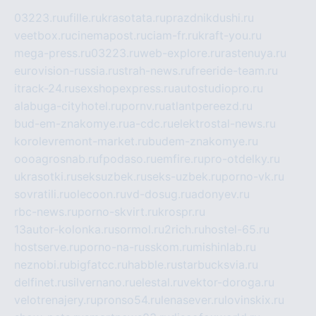
03223.ru
ufille.ru
krasotata.ru
prazdnikdushi.ru
veetbox.ru
cinemapost.ru
ciam-fr.ru
kraft-you.ru
mega-press.ru
03223.ru
web-explore.ru
rastenuya.ru
eurovision-russia.ru
strah-news.ru
freeride-team.ru
itrack-24.ru
sexshopexpress.ru
autostudiopro.ru
alabuga-cityhotel.ru
pornv.ru
atlantpereezd.ru
bud-em-znakomye.ru
a-cdc.ru
elektrostal-news.ru
korolevremont-market.ru
budem-znakomye.ru
oooagrosnab.ru
fpodaso.ru
emfire.ru
pro-otdelky.ru
ukrasotki.ru
seksuzbek.ru
seks-uzbek.ru
porno-vk.ru
sovratili.ru
olecoon.ru
vd-dosug.ru
adonyev.ru
rbc-news.ru
porno-skvirt.ru
krospr.ru
13autor-kolonka.ru
sormol.ru
2rich.ru
hostel-65.ru
hostserve.ru
porno-na-russkom.ru
mishinlab.ru
neznobi.ru
bigfatcc.ru
habble.ru
starbucksvia.ru
delfinet.ru
silvernano.ru
elestal.ru
vektor-doroga.ru
velotrenajery.ru
pronso54.ru
lenasever.ru
lovinskix.ru