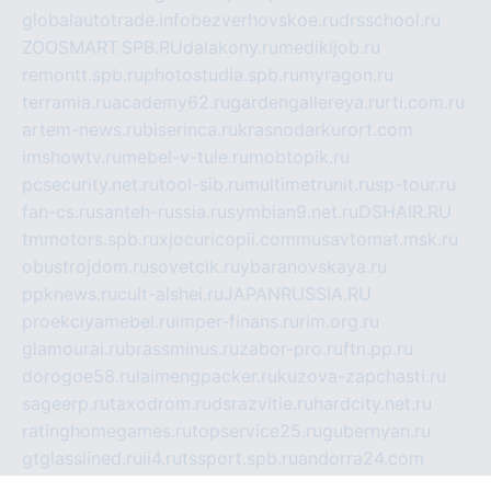
globalautotrade.info
bezverhovskoe.ru
drsschool.ru
ZOOSMART.SPB.RU
dalakony.ru
medikijob.ru
remontt.spb.ru
photostudia.spb.ru
myragon.ru
terramia.ru
academy62.ru
gardengallereya.ru
rti.com.ru
artem-news.ru
biserinca.ru
krasnodarkurort.com
imshowtv.ru
mebel-v-tule.ru
mobtopik.ru
pcsecurity.net.ru
tool-sib.ru
multimetrunit.ru
sp-tour.ru
fan-cs.ru
santeh-russia.ru
symbian9.net.ru
DSHAIR.RU
tmmotors.spb.ru
xjocuricopii.com
musavtomat.msk.ru
obustrojdom.ru
sovetcik.ru
ybaranovskaya.ru
ppknews.ru
cult-alshei.ru
JAPANRUSSIA.RU
proekciyamebel.ru
imper-finans.ru
rim.org.ru
glamourai.ru
brassminus.ru
zabor-pro.ru
ftn.pp.ru
dorogoe58.ru
laimengpacker.ru
kuzova-zapchasti.ru
sageerp.ru
taxodrom.ru
dsrazvitie.ru
hardcity.net.ru
ratinghomegames.ru
topservice25.ru
gubernyan.ru
gtglasslined.ru
ii4.ru
tssport.spb.ru
andorra24.com
blackwallstreet.ru
oboimos.ru
optim-doors.com.ru