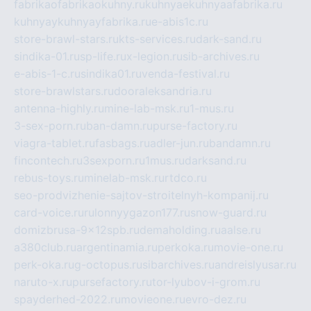
fabrikaofabrikaokuhny.ru
kuhnyaekuhnyaafabrika.ru
kuhnyaykuhnyayfabrika.ru
e-abis1c.ru
store-brawl-stars.ru
kts-services.ru
dark-sand.ru
sindika-01.ru
sp-life.ru
x-legion.ru
sib-archives.ru
e-abis-1-c.ru
sindika01.ru
venda-festival.ru
store-brawlstars.ru
dooraleksandria.ru
antenna-highly.ru
mine-lab-msk.ru
1-mus.ru
3-sex-porn.ru
ban-damn.ru
purse-factory.ru
viagra-tablet.ru
fasbags.ru
adler-jun.ru
bandamn.ru
fincontech.ru
3sexporn.ru
1mus.ru
darksand.ru
rebus-toys.ru
minelab-msk.ru
rtdco.ru
seo-prodvizhenie-sajtov-stroitelnyh-kompanij.ru
card-voice.ru
rulonnyygazon177.ru
snow-guard.ru
domizbrusa-9x12spb.ru
demaholding.ru
aalse.ru
a380club.ru
argentinamia.ru
perkoka.ru
movie-one.ru
perk-oka.ru
g-octopus.ru
sibarchives.ru
andreislyusar.ru
naruto-x.ru
pursefactory.ru
tor-lyubov-i-grom.ru
spayderhed-2022.ru
movieone.ru
evro-dez.ru