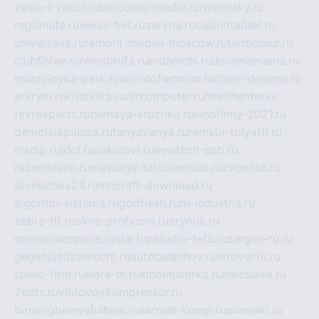
veslo-i-yakor.ru
borodino-media.ru
rostotsky.ru
regionufa.ru
weiss-bet.ru
zaryna.ru
casinotablet.ru
universalia.ru
remont-mebeli-moscow.ru
termomur.ru
clubfisher.ru
remstirufa.ru
erdamchi.ru
doramamama.ru
muraviovka-park.ru
worldofwoman.ru
clean-dreams.ru
arkrym.ru
kristinita.ru
dircomputer.ru
healthenter.ru
textexperts.ru
pivnaya-kruzhka.ru
kinofilmy-2021.ru
demolalapaluza.ru
tanyavanya.ru
remstir-tolyatti.ru
msdip.ru
jdol.ru
sokolovr.ru
newtech-spb.ru
rezemkleim.ru
massage-tai.ru
seonub.ru
zvonitut.ru
biolisichka24.ru
mncraft-download.ru
algoritm-sistema.ru
godflesh.ru
ru-industria.ru
zebra-tlt.ru
okna-proficom.ru
erynok.ru
onlinekinospace.ru
startupstudio-fefu.ru
zarges-ru.ru
gegenjustizunrecht.ru
autobalashov.ru
utrovortu.ru
spiski-firm.ru
elara-m.ru
kinomusorka.ru
mkcslava.ru
2bets.ru
vintovoykompressor.ru
birminghamvsfulham.ru
sarmat-komp.ru
pioneeri.ru