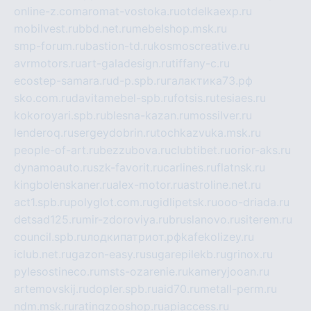
online-z.com
aromat-vostoka.ru
otdelkaexp.ru
mobilvest.ru
bbd.net.ru
mebelshop.msk.ru
smp-forum.ru
bastion-td.ru
kosmoscreative.ru
avrmotors.ru
art-galadesign.ru
tiffany-c.ru
ecostep-samara.ru
d-p.spb.ru
галактика73.рф
sko.com.ru
davitamebel-spb.ru
fotsis.ru
tesiaes.ru
kokoroyari.spb.ru
blesna-kazan.ru
mossilver.ru
lenderoq.ru
sergeydobrin.ru
tochkazvuka.msk.ru
people-of-art.ru
bezzubova.ru
clubtibet.ru
orior-aks.ru
dynamoauto.ru
szk-favorit.ru
carlines.ru
flatnsk.ru
kingbolenskaner.ru
alex-motor.ru
astroline.net.ru
act1.spb.ru
polyglot.com.ru
gidlipetsk.ru
ooo-driada.ru
detsad125.ru
mir-zdoroviya.ru
bruslanovo.ru
siterem.ru
council.spb.ru
лодкипатриот.рф
kafekolizey.ru
iclub.net.ru
gazon-easy.ru
sugarepilekb.ru
grinox.ru
pylesostineco.ru
msts-ozarenie.ru
kameryjooan.ru
artemovskij.ru
dopler.spb.ru
aid70.ru
metall-perm.ru
ndm.msk.ru
ratingzooshop.ru
apiaccess.ru