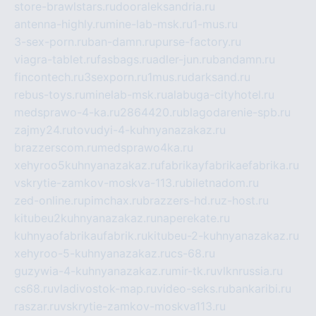
store-brawlstars.ru
dooraleksandria.ru
antenna-highly.ru
mine-lab-msk.ru
1-mus.ru
3-sex-porn.ru
ban-damn.ru
purse-factory.ru
viagra-tablet.ru
fasbags.ru
adler-jun.ru
bandamn.ru
fincontech.ru
3sexporn.ru
1mus.ru
darksand.ru
rebus-toys.ru
minelab-msk.ru
alabuga-cityhotel.ru
medsprawo-4-ka.ru
2864420.ru
blagodarenie-spb.ru
zajmy24.ru
tovudyi-4-kuhnyanazakaz.ru
brazzerscom.ru
medsprawo4ka.ru
xehyroo5kuhnyanazakaz.ru
fabrikayfabrikaefabrika.ru
vskrytie-zamkov-moskva-113.ru
biletnadom.ru
zed-online.ru
pimchax.ru
brazzers-hd.ru
z-host.ru
kitubeu2kuhnyanazakaz.ru
naperekate.ru
kuhnyaofabrikaufabrik.ru
kitubeu-2-kuhnyanazakaz.ru
xehyroo-5-kuhnyanazakaz.ru
cs-68.ru
guzywia-4-kuhnyanazakaz.ru
mir-tk.ru
vlknrussia.ru
cs68.ru
vladivostok-map.ru
video-seks.ru
bankaribi.ru
raszar.ru
vskrytie-zamkov-moskva113.ru