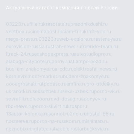
Актуальный каталог компаний по всей России
03223.ru
ufille.ru
krasotata.ru
prazdnikdushi.ru
veetbox.ru
cinemapost.ru
ciam-fr.ru
kraft-you.ru
mega-press.ru
03223.ru
web-explore.ru
rastenuya.ru
eurovision-russia.ru
strah-news.ru
freeride-team.ru
itrack-24.ru
sexshopexpress.ru
autostudiopro.ru
alabuga-cityhotel.ru
pornv.ru
atlantpereezd.ru
bud-em-znakomye.ru
a-cdc.ru
elektrostal-news.ru
korolevremont-market.ru
budem-znakomye.ru
oooagrosnab.ru
fpodaso.ru
emfire.ru
pro-otdelky.ru
ukrasotki.ru
seksuzbek.ru
seks-uzbek.ru
porno-vk.ru
sovratili.ru
olecoon.ru
vd-dosug.ru
adonyev.ru
rbc-news.ru
porno-skvirt.ru
krospr.ru
13autor-kolonka.ru
sormol.ru
2rich.ru
hostel-65.ru
hostserve.ru
porno-na-russkom.ru
mishinlab.ru
neznobi.ru
bigfatcc.ru
habble.ru
starbucksvia.ru