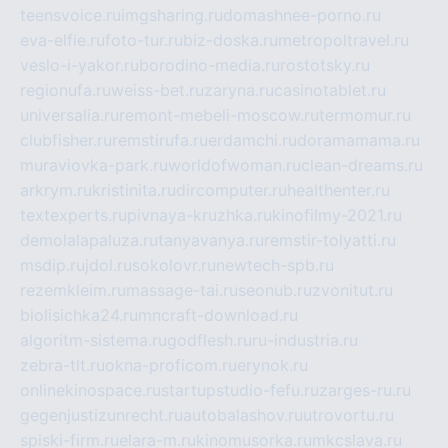
teensvoice.ru
imgsharing.ru
domashnee-porno.ru
eva-elfie.ru
foto-tur.ru
biz-doska.ru
metropoltravel.ru
veslo-i-yakor.ru
borodino-media.ru
rostotsky.ru
regionufa.ru
weiss-bet.ru
zaryna.ru
casinotablet.ru
universalia.ru
remont-mebeli-moscow.ru
termomur.ru
clubfisher.ru
remstirufa.ru
erdamchi.ru
doramamama.ru
muraviovka-park.ru
worldofwoman.ru
clean-dreams.ru
arkrym.ru
kristinita.ru
dircomputer.ru
healthenter.ru
textexperts.ru
pivnaya-kruzhka.ru
kinofilmy-2021.ru
demolalapaluza.ru
tanyavanya.ru
remstir-tolyatti.ru
msdip.ru
jdol.ru
sokolovr.ru
newtech-spb.ru
rezemkleim.ru
massage-tai.ru
seonub.ru
zvonitut.ru
biolisichka24.ru
mncraft-download.ru
algoritm-sistema.ru
godflesh.ru
ru-industria.ru
zebra-tlt.ru
okna-proficom.ru
erynok.ru
onlinekinospace.ru
startupstudio-fefu.ru
zarges-ru.ru
gegenjustizunrecht.ru
autobalashov.ru
utrovortu.ru
spiski-firm.ru
elara-m.ru
kinomusorka.ru
mkcslava.ru