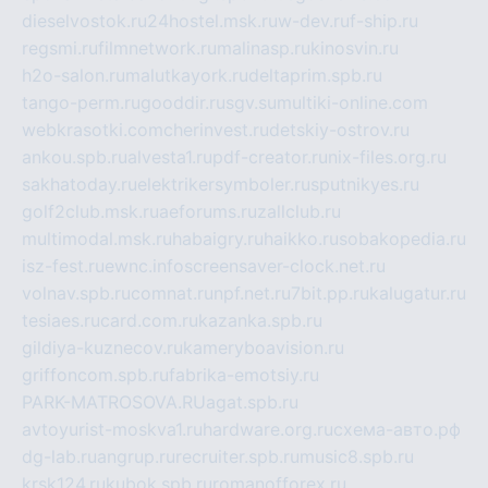
dieselvostok.ru
24hostel.msk.ru
w-dev.ru
f-ship.ru
regsmi.ru
filmnetwork.ru
malinasp.ru
kinosvin.ru
h2o-salon.ru
malutkayork.ru
deltaprim.spb.ru
tango-perm.ru
gooddir.ru
sgv.su
multiki-online.com
webkrasotki.com
cherinvest.ru
detskiy-ostrov.ru
ankou.spb.ru
alvesta1.ru
pdf-creator.ru
nix-files.org.ru
sakhatoday.ru
elektrikersymboler.ru
sputnikyes.ru
golf2club.msk.ru
aeforums.ru
zallclub.ru
multimodal.msk.ru
habaigry.ru
haikko.ru
sobakopedia.ru
isz-fest.ru
ewnc.info
screensaver-clock.net.ru
volnav.spb.ru
comnat.ru
npf.net.ru
7bit.pp.ru
kalugatur.ru
tesiaes.ru
card.com.ru
kazanka.spb.ru
gildiya-kuznecov.ru
kameryboavision.ru
griffoncom.spb.ru
fabrika-emotsiy.ru
PARK-MATROSOVA.RU
agat.spb.ru
avtoyurist-moskva1.ru
hardware.org.ru
схема-авто.рф
dg-lab.ru
angrup.ru
recruiter.spb.ru
music8.spb.ru
krsk124.ru
kubok.spb.ru
romanofforex.ru