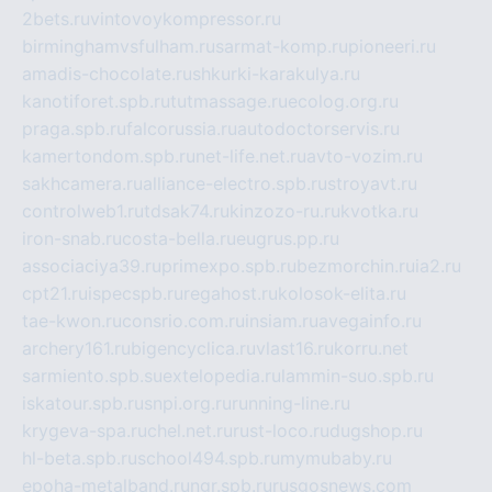
2bets.ru
vintovoykompressor.ru
birminghamvsfulham.ru
sarmat-komp.ru
pioneeri.ru
amadis-chocolate.ru
shkurki-karakulya.ru
kanotiforet.spb.ru
tutmassage.ru
ecolog.org.ru
praga.spb.ru
falcorussia.ru
autodoctorservis.ru
kamertondom.spb.ru
net-life.net.ru
avto-vozim.ru
sakhcamera.ru
alliance-electro.spb.ru
stroyavt.ru
controlweb1.ru
tdsak74.ru
kinzozo-ru.ru
kvotka.ru
iron-snab.ru
costa-bella.ru
eugrus.pp.ru
associaciya39.ru
primexpo.spb.ru
bezmorchin.ru
ia2.ru
cpt21.ru
ispecspb.ru
regahost.ru
kolosok-elita.ru
tae-kwon.ru
consrio.com.ru
insiam.ru
avegainfo.ru
archery161.ru
bigencyclica.ru
vlast16.ru
korru.net
sarmiento.spb.su
extelopedia.ru
lammin-suo.spb.ru
iskatour.spb.ru
snpi.org.ru
running-line.ru
krygeva-spa.ru
chel.net.ru
rust-loco.ru
dugshop.ru
hl-beta.spb.ru
school494.spb.ru
mymubaby.ru
epoha-metalband.ru
ngr.spb.ru
rusgosnews.com