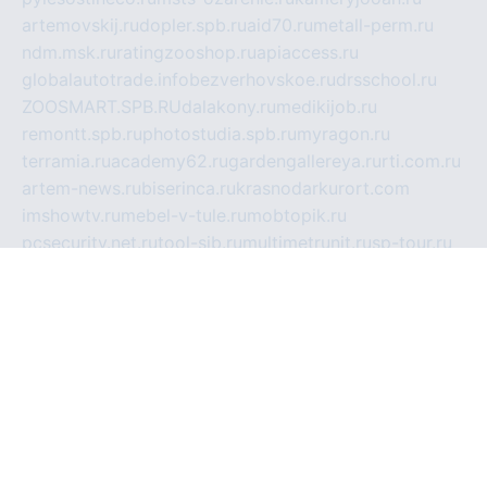
artemovskij.ru
dopler.spb.ru
aid70.ru
metall-perm.ru
ndm.msk.ru
ratingzooshop.ru
apiaccess.ru
globalautotrade.info
bezverhovskoe.ru
drsschool.ru
ZOOSMART.SPB.RU
dalakony.ru
medikijob.ru
remontt.spb.ru
photostudia.spb.ru
myragon.ru
terramia.ru
academy62.ru
gardengallereya.ru
rti.com.ru
artem-news.ru
biserinca.ru
krasnodarkurort.com
imshowtv.ru
mebel-v-tule.ru
mobtopik.ru
pcsecurity.net.ru
tool-sib.ru
multimetrunit.ru
sp-tour.ru
fan-cs.ru
santeh-russia.ru
symbian9.net.ru
DSHAIR.RU
tmmotors.spb.ru
xjocuricopii.com
musavtomat.msk.ru
obustrojdom.ru
sovetcik.ru
ybaranovskaya.ru
ppknews.ru
cult-alshei.ru
JAPANRUSSIA.RU
proekciyamebel.ru
imper-finans.ru
rim.org.ru
glamourai.ru
brassminus.ru
zabor-pro.ru
ftn.pp.ru
dorogoe58.ru
laimengpacker.ru
kuzova-zapchasti.ru
sageerp.ru
taxodrom.ru
dsrazvitie.ru
hardcity.net.ru