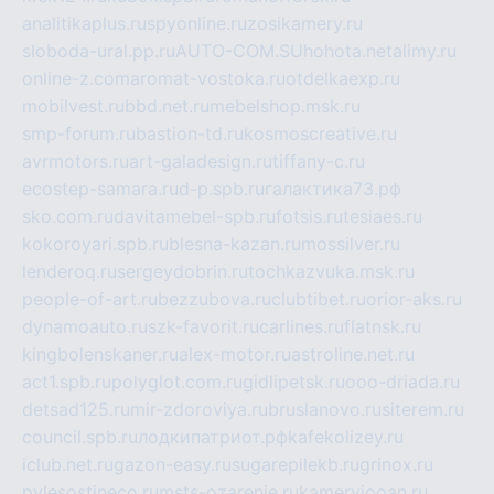
analitikaplus.ru
spyonline.ru
zosikamery.ru
sloboda-ural.pp.ru
AUTO-COM.SU
hohota.net
alimy.ru
online-z.com
aromat-vostoka.ru
otdelkaexp.ru
mobilvest.ru
bbd.net.ru
mebelshop.msk.ru
smp-forum.ru
bastion-td.ru
kosmoscreative.ru
avrmotors.ru
art-galadesign.ru
tiffany-c.ru
ecostep-samara.ru
d-p.spb.ru
галактика73.рф
sko.com.ru
davitamebel-spb.ru
fotsis.ru
tesiaes.ru
kokoroyari.spb.ru
blesna-kazan.ru
mossilver.ru
lenderoq.ru
sergeydobrin.ru
tochkazvuka.msk.ru
people-of-art.ru
bezzubova.ru
clubtibet.ru
orior-aks.ru
dynamoauto.ru
szk-favorit.ru
carlines.ru
flatnsk.ru
kingbolenskaner.ru
alex-motor.ru
astroline.net.ru
act1.spb.ru
polyglot.com.ru
gidlipetsk.ru
ooo-driada.ru
detsad125.ru
mir-zdoroviya.ru
bruslanovo.ru
siterem.ru
council.spb.ru
лодкипатриот.рф
kafekolizey.ru
iclub.net.ru
gazon-easy.ru
sugarepilekb.ru
grinox.ru
pylesostineco.ru
msts-ozarenie.ru
kameryjooan.ru