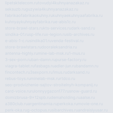
lipetsktelecom.ru
tovudyi4kuhnyanazakaz.ru
seksuzb.ru
guzywia4kuhnyanazakaz.ru
fabrikaofabrikaokuhny.ru
kuhnyaekuhnyaafabrika.ru
kuhnyaykuhnyayfabrika.ru
e-abis1c.ru
store-brawl-stars.ru
kts-services.ru
dark-sand.ru
sindika-01.ru
sp-life.ru
x-legion.ru
sib-archives.ru
e-abis-1-c.ru
sindika01.ru
venda-festival.ru
store-brawlstars.ru
dooraleksandria.ru
antenna-highly.ru
mine-lab-msk.ru
1-mus.ru
3-sex-porn.ru
ban-damn.ru
purse-factory.ru
viagra-tablet.ru
fasbags.ru
adler-jun.ru
bandamn.ru
fincontech.ru
3sexporn.ru
1mus.ru
darksand.ru
rebus-toys.ru
minelab-msk.ru
rtdco.ru
seo-prodvizhenie-sajtov-stroitelnyh-kompanij.ru
card-voice.ru
rulonnyygazon177.ru
snow-guard.ru
domizbrusa-9x12spb.ru
demaholding.ru
aalse.ru
a380club.ru
argentinamia.ru
perkoka.ru
movie-one.ru
perk-oka.ru
g-octopus.ru
sibarchives.ru
andreislyusar.ru