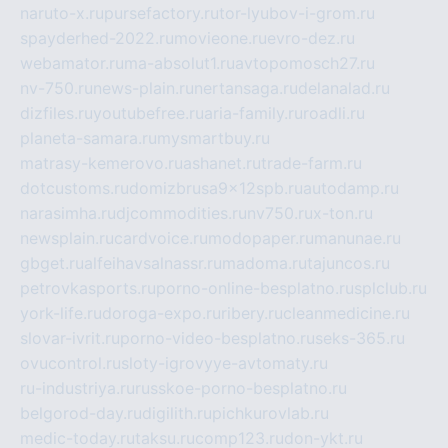
naruto-x.ru
pursefactory.ru
tor-lyubov-i-grom.ru
spayderhed-2022.ru
movieone.ru
evro-dez.ru
webamator.ru
ma-absolut1.ru
avtopomosch27.ru
nv-750.ru
news-plain.ru
nertansaga.ru
delanalad.ru
dizfiles.ru
youtubefree.ru
aria-family.ru
roadli.ru
planeta-samara.ru
mysmartbuy.ru
matrasy-kemerovo.ru
ashanet.ru
trade-farm.ru
dotcustoms.ru
domizbrusa9x12spb.ru
autodamp.ru
narasimha.ru
djcommodities.ru
nv750.ru
x-ton.ru
newsplain.ru
cardvoice.ru
modopaper.ru
manunae.ru
gbget.ru
alfeihavsalnassr.ru
madoma.ru
tajuncos.ru
petrovkasports.ru
porno-online-besplatno.ru
splclub.ru
york-life.ru
doroga-expo.ru
ribery.ru
cleanmedicine.ru
slovar-ivrit.ru
porno-video-besplatno.ru
seks-365.ru
ovucontrol.ru
sloty-igrovyye-avtomaty.ru
ru-industriya.ru
russkoe-porno-besplatno.ru
belgorod-day.ru
digilith.ru
pichkurovlab.ru
medic-today.ru
taksu.ru
comp123.ru
don-ykt.ru