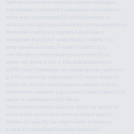
delfinet.ru
silvernano.ru
elestal.ru
vektor-doroga.ru
velotrenajery.ru
pronso54.ru
lenasever.ru
lovinskix.ru
show-pets.ru
smartnews03.ru
discofoxworld.ru
miraclecoon.ru
pongup.ru
hostel65.ru
liura.ru
glasspb.ru
firehunters.ru
gribowo.ru
gnalis.ru
bulkitula.ru
hometown-france.ru
1-xbeticricetc-1-xbetti-5.ru
shop-garena.ru
cricetc-1-xbetr-1-xbetcc-2.ru
one-life-story.ru
top-halyava.ru
accounts112.ru
poka-vse-doma-2.ru
3-d-file.ru
hahahaharms.ru
g2012.ru
tst-1.ru
shaggy-cat.ru
opsmgr.ru
ev-gallery.ru
g-2012.ru
ops-mgr.ru
accounts-112.ru
csm-demo.ru
poka-vse-doma2.ru
airgungames.ru
allseo-host.ru
tehosmotre.ru
varieta-yug.ru
cricetc1xbetr1xbetcc2.ru
raytor-d.ru
atillagunn.ru
3d-file.ru
1xbeticricetc1xbetti5.ru
uafoot-statti.ru
e-abis1c.ru
store-brawl-stars.ru
kts-services.ru
dark-sand.ru
sindika-01.ru
sp-life.ru
x-legion.ru
sib-archives.ru
e-abis-1-c.ru
sindika01.ru
venda-festival.ru