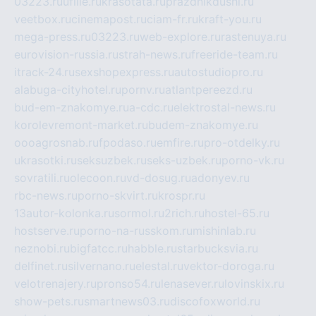
03223.ru
ufille.ru
krasotata.ru
prazdnikdushi.ru
veetbox.ru
cinemapost.ru
ciam-fr.ru
kraft-you.ru
mega-press.ru
03223.ru
web-explore.ru
rastenuya.ru
eurovision-russia.ru
strah-news.ru
freeride-team.ru
itrack-24.ru
sexshopexpress.ru
autostudiopro.ru
alabuga-cityhotel.ru
pornv.ru
atlantpereezd.ru
bud-em-znakomye.ru
a-cdc.ru
elektrostal-news.ru
korolevremont-market.ru
budem-znakomye.ru
oooagrosnab.ru
fpodaso.ru
emfire.ru
pro-otdelky.ru
ukrasotki.ru
seksuzbek.ru
seks-uzbek.ru
porno-vk.ru
sovratili.ru
olecoon.ru
vd-dosug.ru
adonyev.ru
rbc-news.ru
porno-skvirt.ru
krospr.ru
13autor-kolonka.ru
sormol.ru
2rich.ru
hostel-65.ru
hostserve.ru
porno-na-russkom.ru
mishinlab.ru
neznobi.ru
bigfatcc.ru
habble.ru
starbucksvia.ru
delfinet.ru
silvernano.ru
elestal.ru
vektor-doroga.ru
velotrenajery.ru
pronso54.ru
lenasever.ru
lovinskix.ru
show-pets.ru
smartnews03.ru
discofoxworld.ru