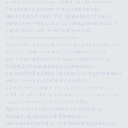
viagra-tablet.ru
fasbags.ru
adler-jun.ru
bandamn.ru
fincontech.ru
3sexporn.ru
1mus.ru
darksand.ru
rebus-toys.ru
minelab-msk.ru
alabuga-cityhotel.ru
medsprawo-4-ka.ru
2864420.ru
blagodarenie-spb.ru
zajmy24.ru
tovudyi-4-kuhnyanazakaz.ru
brazzerscom.ru
medsprawo4ka.ru
xehyroo5kuhnyanazakaz.ru
fabrikayfabrikaefabrika.ru
vskrytie-zamkov-moskva-113.ru
biletnadom.ru
zed-online.ru
pimchax.ru
brazzers-hd.ru
z-host.ru
kitubeu2kuhnyanazakaz.ru
naperekate.ru
kuhnyaofabrikaufabrik.ru
kitubeu-2-kuhnyanazakaz.ru
xehyroo-5-kuhnyanazakaz.ru
cs-68.ru
guzywia-4-kuhnyanazakaz.ru
mir-tk.ru
vlknrussia.ru
cs68.ru
vladivostok-map.ru
video-seks.ru
bankaribi.ru
raszar.ru
vskrytie-zamkov-moskva113.ru
lipetsktelecom.ru
tovudyi4kuhnyanazakaz.ru
seksuzb.ru
guzywia4kuhnyanazakaz.ru
fabrikaofabrikaokuhny.ru
kuhnyaekuhnyaafabrika.ru