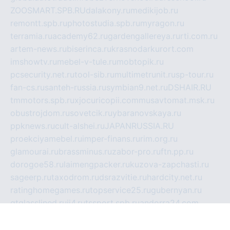
ZOOSMART.SPB.RU
dalakony.ru
medikijob.ru
remontt.spb.ru
photostudia.spb.ru
myragon.ru
terramia.ru
academy62.ru
gardengallereya.ru
rti.com.ru
artem-news.ru
biserinca.ru
krasnodarkurort.com
imshowtv.ru
mebel-v-tule.ru
mobtopik.ru
pcsecurity.net.ru
tool-sib.ru
multimetrunit.ru
sp-tour.ru
fan-cs.ru
santeh-russia.ru
symbian9.net.ru
DSHAIR.RU
tmmotors.spb.ru
xjocuricopii.com
musavtomat.msk.ru
obustrojdom.ru
sovetcik.ru
ybaranovskaya.ru
ppknews.ru
cult-alshei.ru
JAPANRUSSIA.RU
proekciyamebel.ru
imper-finans.ru
rim.org.ru
glamourai.ru
brassminus.ru
zabor-pro.ru
ftn.pp.ru
dorogoe58.ru
laimengpacker.ru
kuzova-zapchasti.ru
sageerp.ru
taxodrom.ru
dsrazvitie.ru
hardcity.net.ru
ratinghomegames.ru
topservice25.ru
gubernyan.ru
gtglasslined.ru
ii4.ru
tssport.spb.ru
andorra24.com
blackwallstreet.ru
oboimos.ru
optim-doors.com.ru
ikuch.ru
nycr.org.ru
npa21.ru
vremya-ch.spb.ru