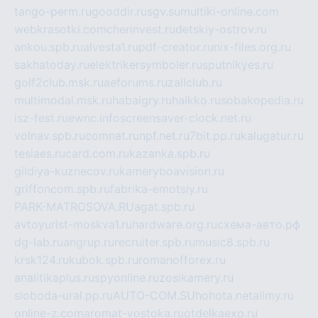
tango-perm.ru
gooddir.ru
sgv.su
multiki-online.com
webkrasotki.com
cherinvest.ru
detskiy-ostrov.ru
ankou.spb.ru
alvesta1.ru
pdf-creator.ru
nix-files.org.ru
sakhatoday.ru
elektrikersymboler.ru
sputnikyes.ru
golf2club.msk.ru
aeforums.ru
zallclub.ru
multimodal.msk.ru
habaigry.ru
haikko.ru
sobakopedia.ru
isz-fest.ru
ewnc.info
screensaver-clock.net.ru
volnav.spb.ru
comnat.ru
npf.net.ru
7bit.pp.ru
kalugatur.ru
tesiaes.ru
card.com.ru
kazanka.spb.ru
gildiya-kuznecov.ru
kameryboavision.ru
griffoncom.spb.ru
fabrika-emotsiy.ru
PARK-MATROSOVA.RU
agat.spb.ru
avtoyurist-moskva1.ru
hardware.org.ru
схема-авто.рф
dg-lab.ru
angrup.ru
recruiter.spb.ru
music8.spb.ru
krsk124.ru
kubok.spb.ru
romanofforex.ru
analitikaplus.ru
spyonline.ru
zosikamery.ru
sloboda-ural.pp.ru
AUTO-COM.SU
hohota.net
alimy.ru
online-z.com
aromat-vostoka.ru
otdelkaexp.ru