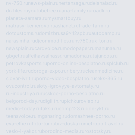
nv-750.ru
news-plain.ru
nertansaga.ru
delanalad.ru
dizfiles.ru
youtubefree.ru
aria-family.ru
roadli.ru
planeta-samara.ru
mysmartbuy.ru
matrasy-kemerovo.ru
ashanet.ru
trade-farm.ru
dotcustoms.ru
domizbrusa9x12spb.ru
autodamp.ru
narasimha.ru
djcommodities.ru
nv750.ru
x-ton.ru
newsplain.ru
cardvoice.ru
modopaper.ru
manunae.ru
gbget.ru
alfeihavsalnassr.ru
madoma.ru
tajuncos.ru
petrovkasports.ru
porno-online-besplatno.ru
splclub.ru
york-life.ru
doroga-expo.ru
ribery.ru
cleanmedicine.ru
slovar-ivrit.ru
porno-video-besplatno.ru
seks-365.ru
ovucontrol.ru
sloty-igrovyye-avtomaty.ru
ru-industriya.ru
russkoe-porno-besplatno.ru
belgorod-day.ru
digilith.ru
pichkurovlab.ru
medic-today.ru
taksu.ru
comp123.ru
don-ykt.ru
teensvoice.ru
imgsharing.ru
domashnee-porno.ru
eva-elfie.ru
foto-tur.ru
biz-doska.ru
metropoltravel.ru
veslo-i-yakor.ru
borodino-media.ru
rostotsky.ru