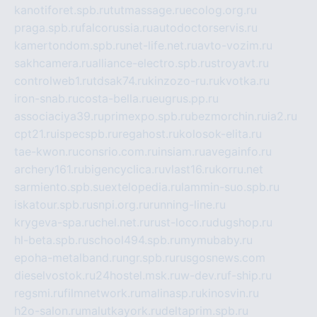
kanotiforet.spb.ru
tutmassage.ru
ecolog.org.ru
praga.spb.ru
falcorussia.ru
autodoctorservis.ru
kamertondom.spb.ru
net-life.net.ru
avto-vozim.ru
sakhcamera.ru
alliance-electro.spb.ru
stroyavt.ru
controlweb1.ru
tdsak74.ru
kinzozo-ru.ru
kvotka.ru
iron-snab.ru
costa-bella.ru
eugrus.pp.ru
associaciya39.ru
primexpo.spb.ru
bezmorchin.ru
ia2.ru
cpt21.ru
ispecspb.ru
regahost.ru
kolosok-elita.ru
tae-kwon.ru
consrio.com.ru
insiam.ru
avegainfo.ru
archery161.ru
bigencyclica.ru
vlast16.ru
korru.net
sarmiento.spb.su
extelopedia.ru
lammin-suo.spb.ru
iskatour.spb.ru
snpi.org.ru
running-line.ru
krygeva-spa.ru
chel.net.ru
rust-loco.ru
dugshop.ru
hl-beta.spb.ru
school494.spb.ru
mymubaby.ru
epoha-metalband.ru
ngr.spb.ru
rusgosnews.com
dieselvostok.ru
24hostel.msk.ru
w-dev.ru
f-ship.ru
regsmi.ru
filmnetwork.ru
malinasp.ru
kinosvin.ru
h2o-salon.ru
malutkayork.ru
deltaprim.spb.ru