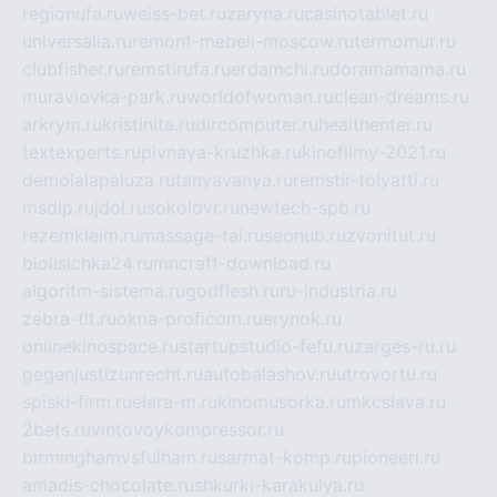
regionufa.ru
weiss-bet.ru
zaryna.ru
casinotablet.ru
universalia.ru
remont-mebeli-moscow.ru
termomur.ru
clubfisher.ru
remstirufa.ru
erdamchi.ru
doramamama.ru
muraviovka-park.ru
worldofwoman.ru
clean-dreams.ru
arkrym.ru
kristinita.ru
dircomputer.ru
healthenter.ru
textexperts.ru
pivnaya-kruzhka.ru
kinofilmy-2021.ru
demolalapaluza.ru
tanyavanya.ru
remstir-tolyatti.ru
msdip.ru
jdol.ru
sokolovr.ru
newtech-spb.ru
rezemkleim.ru
massage-tai.ru
seonub.ru
zvonitut.ru
biolisichka24.ru
mncraft-download.ru
algoritm-sistema.ru
godflesh.ru
ru-industria.ru
zebra-tlt.ru
okna-proficom.ru
erynok.ru
onlinekinospace.ru
startupstudio-fefu.ru
zarges-ru.ru
gegenjustizunrecht.ru
autobalashov.ru
utrovortu.ru
spiski-firm.ru
elara-m.ru
kinomusorka.ru
mkcslava.ru
2bets.ru
vintovoykompressor.ru
birminghamvsfulham.ru
sarmat-komp.ru
pioneeri.ru
amadis-chocolate.ru
shkurki-karakulya.ru