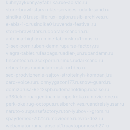
kuhnyaykuhnyayfabrika.ru
e-abis1c.ru
store-brawl-stars.ru
kts-services.ru
dark-sand.ru
sindika-01.ru
sp-life.ru
x-legion.ru
sib-archives.ru
e-abis-1-c.ru
sindika01.ru
venda-festival.ru
store-brawlstars.ru
dooraleksandria.ru
antenna-highly.ru
mine-lab-msk.ru
1-mus.ru
3-sex-porn.ru
ban-damn.ru
purse-factory.ru
viagra-tablet.ru
fasbags.ru
adler-jun.ru
bandamn.ru
fincontech.ru
3sexporn.ru
1mus.ru
darksand.ru
rebus-toys.ru
minelab-msk.ru
rtdco.ru
seo-prodvizhenie-sajtov-stroitelnyh-kompanij.ru
card-voice.ru
rulonnyygazon177.ru
snow-guard.ru
domizbrusa-9x12spb.ru
demaholding.ru
aalse.ru
a380club.ru
argentinamia.ru
perkoka.ru
movie-one.ru
perk-oka.ru
g-octopus.ru
sibarchives.ru
andreislyusar.ru
naruto-x.ru
pursefactory.ru
tor-lyubov-i-grom.ru
spayderhed-2022.ru
movieone.ru
evro-dez.ru
webamator.ru
ma-absolut1.ru
avtopomosch27.ru