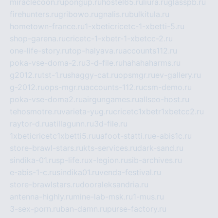
miraclecoon.ru
pongup.ru
hostel65.ru
liura.ru
glasspb.ru
firehunters.ru
gribowo.ru
gnalis.ru
bulkitula.ru
hometown-france.ru
1-xbeticricetc-1-xbetti-5.ru
shop-garena.ru
cricetc-1-xbetr-1-xbetcc-2.ru
one-life-story.ru
top-halyava.ru
accounts112.ru
poka-vse-doma-2.ru
3-d-file.ru
hahahaharms.ru
g2012.ru
tst-1.ru
shaggy-cat.ru
opsmgr.ru
ev-gallery.ru
g-2012.ru
ops-mgr.ru
accounts-112.ru
csm-demo.ru
poka-vse-doma2.ru
airgungames.ru
allseo-host.ru
tehosmotre.ru
varieta-yug.ru
cricetc1xbetr1xbetcc2.ru
raytor-d.ru
atillagunn.ru
3d-file.ru
1xbeticricetc1xbetti5.ru
uafoot-statti.ru
e-abis1c.ru
store-brawl-stars.ru
kts-services.ru
dark-sand.ru
sindika-01.ru
sp-life.ru
x-legion.ru
sib-archives.ru
e-abis-1-c.ru
sindika01.ru
venda-festival.ru
store-brawlstars.ru
dooraleksandria.ru
antenna-highly.ru
mine-lab-msk.ru
1-mus.ru
3-sex-porn.ru
ban-damn.ru
purse-factory.ru