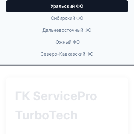
Уральский ФО
Сибирский ФО
Дальневосточный ФО
Южный ФО
Северо-Кавказский ФО
ГК ServicePro
TurboTech