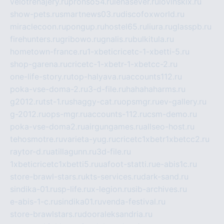
velotrenajery.ru
pronso54.ru
lenasever.ru
lovinskix.ru
show-pets.ru
smartnews03.ru
discofoxworld.ru
miraclecoon.ru
pongup.ru
hostel65.ru
liura.ru
glasspb.ru
firehunters.ru
gribowo.ru
gnalis.ru
bulkitula.ru
hometown-france.ru
1-xbeticricetc-1-xbetti-5.ru
shop-garena.ru
cricetc-1-xbetr-1-xbetcc-2.ru
one-life-story.ru
top-halyava.ru
accounts112.ru
poka-vse-doma-2.ru
3-d-file.ru
hahahaharms.ru
g2012.ru
tst-1.ru
shaggy-cat.ru
opsmgr.ru
ev-gallery.ru
g-2012.ru
ops-mgr.ru
accounts-112.ru
csm-demo.ru
poka-vse-doma2.ru
airgungames.ru
allseo-host.ru
tehosmotre.ru
varieta-yug.ru
cricetc1xbetr1xbetcc2.ru
raytor-d.ru
atillagunn.ru
3d-file.ru
1xbeticricetc1xbetti5.ru
uafoot-statti.ru
e-abis1c.ru
store-brawl-stars.ru
kts-services.ru
dark-sand.ru
sindika-01.ru
sp-life.ru
x-legion.ru
sib-archives.ru
e-abis-1-c.ru
sindika01.ru
venda-festival.ru
store-brawlstars.ru
dooraleksandria.ru