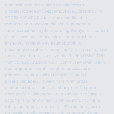
ndm.msk.ru
ratingzooshop.ru
apiaccess.ru
globalautotrade.info
bezverhovskoe.ru
drsschool.ru
ZOOSMART.SPB.RU
dalakony.ru
medikijob.ru
remontt.spb.ru
photostudia.spb.ru
myragon.ru
terramia.ru
academy62.ru
gardengallereya.ru
rti.com.ru
artem-news.ru
biserinca.ru
krasnodarkurort.com
imshowtv.ru
mebel-v-tule.ru
mobtopik.ru
pcsecurity.net.ru
tool-sib.ru
multimetrunit.ru
sp-tour.ru
fan-cs.ru
santeh-russia.ru
symbian9.net.ru
DSHAIR.RU
tmmotors.spb.ru
xjocuricopii.com
musavtomat.msk.ru
obustrojdom.ru
sovetcik.ru
ybaranovskaya.ru
ppknews.ru
cult-alshei.ru
JAPANRUSSIA.RU
proekciyamebel.ru
imper-finans.ru
rim.org.ru
glamourai.ru
brassminus.ru
zabor-pro.ru
ftn.pp.ru
dorogoe58.ru
laimengpacker.ru
kuzova-zapchasti.ru
sageerp.ru
taxodrom.ru
dsrazvitie.ru
hardcity.net.ru
ratinghomegames.ru
topservice25.ru
gubernyan.ru
gtglasslined.ru
ii4.ru
tssport.spb.ru
andorra24.com