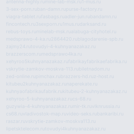
antenna-highly.ru
mine-lab-msk.ru
1-mus.ru
3-sex-porn.ru
ban-damn.ru
purse-factory.ru
viagra-tablet.ru
fasbags.ru
adler-jun.ru
bandamn.ru
fincontech.ru
3sexporn.ru
1mus.ru
darksand.ru
rebus-toys.ru
minelab-msk.ru
alabuga-cityhotel.ru
medsprawo-4-ka.ru
2864420.ru
blagodarenie-spb.ru
zajmy24.ru
tovudyi-4-kuhnyanazakaz.ru
brazzerscom.ru
medsprawo4ka.ru
xehyroo5kuhnyanazakaz.ru
fabrikayfabrikaefabrika.ru
vskrytie-zamkov-moskva-113.ru
biletnadom.ru
zed-online.ru
pimchax.ru
brazzers-hd.ru
z-host.ru
kitubeu2kuhnyanazakaz.ru
naperekate.ru
kuhnyaofabrikaufabrik.ru
kitubeu-2-kuhnyanazakaz.ru
xehyroo-5-kuhnyanazakaz.ru
cs-68.ru
guzywia-4-kuhnyanazakaz.ru
mir-tk.ru
vlknrussia.ru
cs68.ru
vladivostok-map.ru
video-seks.ru
bankaribi.ru
raszar.ru
vskrytie-zamkov-moskva113.ru
lipetsktelecom.ru
tovudyi4kuhnyanazakaz.ru