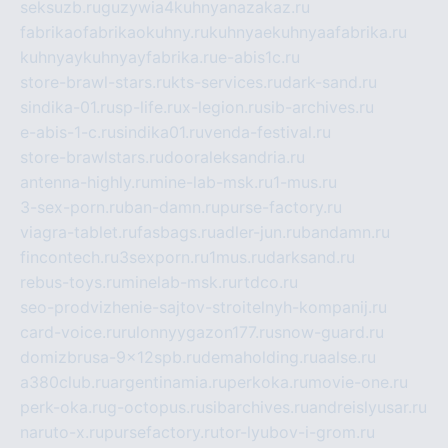
seksuzb.ru
guzywia4kuhnyanazakaz.ru
fabrikaofabrikaokuhny.ru
kuhnyaekuhnyaafabrika.ru
kuhnyaykuhnyayfabrika.ru
e-abis1c.ru
store-brawl-stars.ru
kts-services.ru
dark-sand.ru
sindika-01.ru
sp-life.ru
x-legion.ru
sib-archives.ru
e-abis-1-c.ru
sindika01.ru
venda-festival.ru
store-brawlstars.ru
dooraleksandria.ru
antenna-highly.ru
mine-lab-msk.ru
1-mus.ru
3-sex-porn.ru
ban-damn.ru
purse-factory.ru
viagra-tablet.ru
fasbags.ru
adler-jun.ru
bandamn.ru
fincontech.ru
3sexporn.ru
1mus.ru
darksand.ru
rebus-toys.ru
minelab-msk.ru
rtdco.ru
seo-prodvizhenie-sajtov-stroitelnyh-kompanij.ru
card-voice.ru
rulonnyygazon177.ru
snow-guard.ru
domizbrusa-9x12spb.ru
demaholding.ru
aalse.ru
a380club.ru
argentinamia.ru
perkoka.ru
movie-one.ru
perk-oka.ru
g-octopus.ru
sibarchives.ru
andreislyusar.ru
naruto-x.ru
pursefactory.ru
tor-lyubov-i-grom.ru