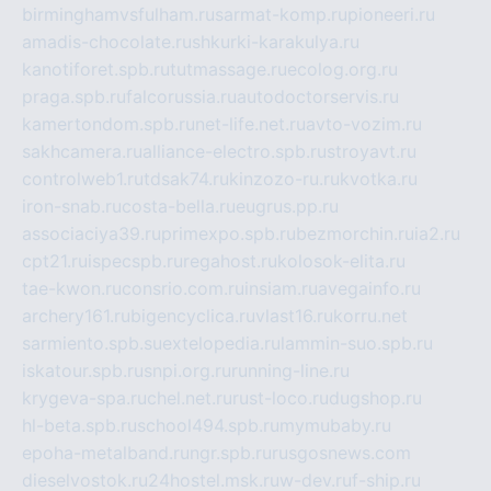
birminghamvsfulham.ru
sarmat-komp.ru
pioneeri.ru
amadis-chocolate.ru
shkurki-karakulya.ru
kanotiforet.spb.ru
tutmassage.ru
ecolog.org.ru
praga.spb.ru
falcorussia.ru
autodoctorservis.ru
kamertondom.spb.ru
net-life.net.ru
avto-vozim.ru
sakhcamera.ru
alliance-electro.spb.ru
stroyavt.ru
controlweb1.ru
tdsak74.ru
kinzozo-ru.ru
kvotka.ru
iron-snab.ru
costa-bella.ru
eugrus.pp.ru
associaciya39.ru
primexpo.spb.ru
bezmorchin.ru
ia2.ru
cpt21.ru
ispecspb.ru
regahost.ru
kolosok-elita.ru
tae-kwon.ru
consrio.com.ru
insiam.ru
avegainfo.ru
archery161.ru
bigencyclica.ru
vlast16.ru
korru.net
sarmiento.spb.su
extelopedia.ru
lammin-suo.spb.ru
iskatour.spb.ru
snpi.org.ru
running-line.ru
krygeva-spa.ru
chel.net.ru
rust-loco.ru
dugshop.ru
hl-beta.spb.ru
school494.spb.ru
mymubaby.ru
epoha-metalband.ru
ngr.spb.ru
rusgosnews.com
dieselvostok.ru
24hostel.msk.ru
w-dev.ru
f-ship.ru