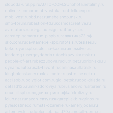
sloboda-ural.pp.ru
AUTO-COM.SU
hohota.net
alimy.ru
online-z.com
aromat-vostoka.ru
otdelkaexp.ru
mobilvest.ru
bbd.net.ru
mebelshop.msk.ru
smp-forum.ru
bastion-td.ru
kosmoscreative.ru
avrmotors.ru
art-galadesign.ru
tiffany-c.ru
ecostep-samara.ru
d-p.spb.ru
галактика73.рф
sko.com.ru
davitamebel-spb.ru
fotsis.ru
tesiaes.ru
kokoroyari.spb.ru
blesna-kazan.ru
mossilver.ru
lenderoq.ru
sergeydobrin.ru
tochkazvuka.msk.ru
people-of-art.ru
bezzubova.ru
clubtibet.ru
orior-aks.ru
dynamoauto.ru
szk-favorit.ru
carlines.ru
flatnsk.ru
kingbolenskaner.ru
alex-motor.ru
astroline.net.ru
act1.spb.ru
polyglot.com.ru
gidlipetsk.ru
ooo-driada.ru
detsad125.ru
mir-zdoroviya.ru
bruslanovo.ru
siterem.ru
council.spb.ru
лодкипатриот.рф
kafekolizey.ru
iclub.net.ru
gazon-easy.ru
sugarepilekb.ru
grinox.ru
pylesostineco.ru
msts-ozarenie.ru
kameryjooan.ru
artemovskij.ru
dopler.spb.ru
aid70.ru
metall-perm.ru