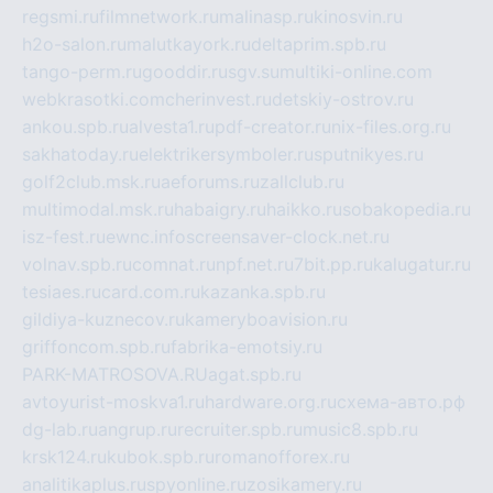
regsmi.ru
filmnetwork.ru
malinasp.ru
kinosvin.ru
h2o-salon.ru
malutkayork.ru
deltaprim.spb.ru
tango-perm.ru
gooddir.ru
sgv.su
multiki-online.com
webkrasotki.com
cherinvest.ru
detskiy-ostrov.ru
ankou.spb.ru
alvesta1.ru
pdf-creator.ru
nix-files.org.ru
sakhatoday.ru
elektrikersymboler.ru
sputnikyes.ru
golf2club.msk.ru
aeforums.ru
zallclub.ru
multimodal.msk.ru
habaigry.ru
haikko.ru
sobakopedia.ru
isz-fest.ru
ewnc.info
screensaver-clock.net.ru
volnav.spb.ru
comnat.ru
npf.net.ru
7bit.pp.ru
kalugatur.ru
tesiaes.ru
card.com.ru
kazanka.spb.ru
gildiya-kuznecov.ru
kameryboavision.ru
griffoncom.spb.ru
fabrika-emotsiy.ru
PARK-MATROSOVA.RU
agat.spb.ru
avtoyurist-moskva1.ru
hardware.org.ru
схема-авто.рф
dg-lab.ru
angrup.ru
recruiter.spb.ru
music8.spb.ru
krsk124.ru
kubok.spb.ru
romanofforex.ru
analitikaplus.ru
spyonline.ru
zosikamery.ru