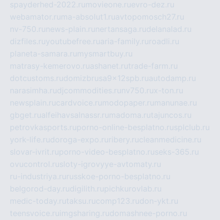
spayderhed-2022.ru
movieone.ru
evro-dez.ru
webamator.ru
ma-absolut1.ru
avtopomosch27.ru
nv-750.ru
news-plain.ru
nertansaga.ru
delanalad.ru
dizfiles.ru
youtubefree.ru
aria-family.ru
roadli.ru
planeta-samara.ru
mysmartbuy.ru
matrasy-kemerovo.ru
ashanet.ru
trade-farm.ru
dotcustoms.ru
domizbrusa9x12spb.ru
autodamp.ru
narasimha.ru
djcommodities.ru
nv750.ru
x-ton.ru
newsplain.ru
cardvoice.ru
modopaper.ru
manunae.ru
gbget.ru
alfeihavsalnassr.ru
madoma.ru
tajuncos.ru
petrovkasports.ru
porno-online-besplatno.ru
splclub.ru
york-life.ru
doroga-expo.ru
ribery.ru
cleanmedicine.ru
slovar-ivrit.ru
porno-video-besplatno.ru
seks-365.ru
ovucontrol.ru
sloty-igrovyye-avtomaty.ru
ru-industriya.ru
russkoe-porno-besplatno.ru
belgorod-day.ru
digilith.ru
pichkurovlab.ru
medic-today.ru
taksu.ru
comp123.ru
don-ykt.ru
teensvoice.ru
imgsharing.ru
domashnee-porno.ru