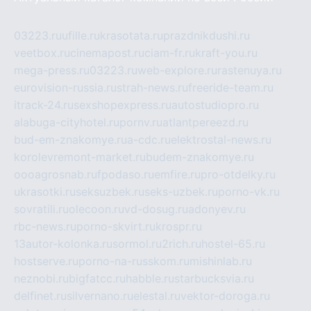
03223.ru
ufille.ru
krasotata.ru
prazdnikdushi.ru
veetbox.ru
cinemapost.ru
ciam-fr.ru
kraft-you.ru
mega-press.ru
03223.ru
web-explore.ru
rastenuya.ru
eurovision-russia.ru
strah-news.ru
freeride-team.ru
itrack-24.ru
sexshopexpress.ru
autostudiopro.ru
alabuga-cityhotel.ru
pornv.ru
atlantpereezd.ru
bud-em-znakomye.ru
a-cdc.ru
elektrostal-news.ru
korolevremont-market.ru
budem-znakomye.ru
oooagrosnab.ru
fpodaso.ru
emfire.ru
pro-otdelky.ru
ukrasotki.ru
seksuzbek.ru
seks-uzbek.ru
porno-vk.ru
sovratili.ru
olecoon.ru
vd-dosug.ru
adonyev.ru
rbc-news.ru
porno-skvirt.ru
krospr.ru
13autor-kolonka.ru
sormol.ru
2rich.ru
hostel-65.ru
hostserve.ru
porno-na-russkom.ru
mishinlab.ru
neznobi.ru
bigfatcc.ru
habble.ru
starbucksvia.ru
delfinet.ru
silvernano.ru
elestal.ru
vektor-doroga.ru