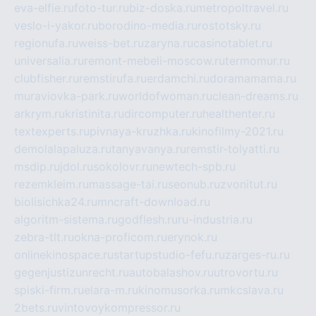
eva-elfie.ru
foto-tur.ru
biz-doska.ru
metropoltravel.ru
veslo-i-yakor.ru
borodino-media.ru
rostotsky.ru
regionufa.ru
weiss-bet.ru
zaryna.ru
casinotablet.ru
universalia.ru
remont-mebeli-moscow.ru
termomur.ru
clubfisher.ru
remstirufa.ru
erdamchi.ru
doramamama.ru
muraviovka-park.ru
worldofwoman.ru
clean-dreams.ru
arkrym.ru
kristinita.ru
dircomputer.ru
healthenter.ru
textexperts.ru
pivnaya-kruzhka.ru
kinofilmy-2021.ru
demolalapaluza.ru
tanyavanya.ru
remstir-tolyatti.ru
msdip.ru
jdol.ru
sokolovr.ru
newtech-spb.ru
rezemkleim.ru
massage-tai.ru
seonub.ru
zvonitut.ru
biolisichka24.ru
mncraft-download.ru
algoritm-sistema.ru
godflesh.ru
ru-industria.ru
zebra-tlt.ru
okna-proficom.ru
erynok.ru
onlinekinospace.ru
startupstudio-fefu.ru
zarges-ru.ru
gegenjustizunrecht.ru
autobalashov.ru
utrovortu.ru
spiski-firm.ru
elara-m.ru
kinomusorka.ru
mkcslava.ru
2bets.ru
vintovoykompressor.ru