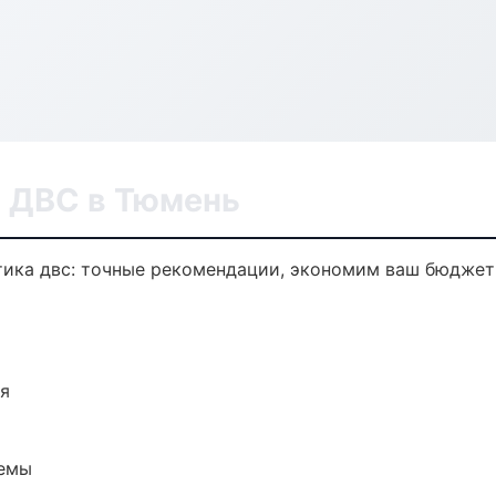
а ДВС в Тюмень
тика двс: точные рекомендации, экономим ваш бюджет 
ия
темы