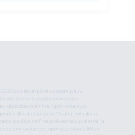
03223.ru
web-explore.ru
rastenuya.ru
tyhotel.ru
pornv.ru
atlantpereezd.ru
b.ru
fpodaso.ru
emfire.ru
pro-otdelky.ru
u
porno-skvirt.ru
krospr.ru
13autor-kolonka.ru
tarbucksvia.ru
delfinet.ru
silvernano.ru
elestal.ru
world.ru
miraclecoon.ru
pongup.ru
hostel65.ru