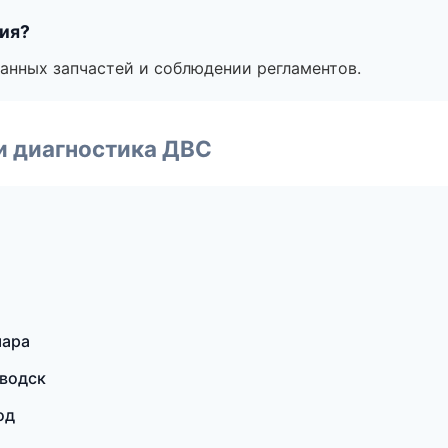
тия?
анных запчастей и соблюдении регламентов.
и диагностика ДВС
мара
аводск
од