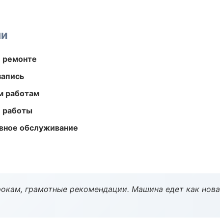
ми
и ремонте
запись
м работам
е работы
вное обслуживание
окам, грамотные рекомендации. Машина едет как нова