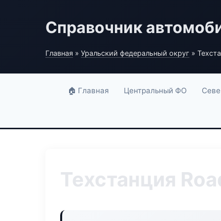
Справочник автомоб
Главная
»
Уральский федеральный округ
» Техста
🏠 Главная
Центральный ФО
Севе
Техстанция Roa