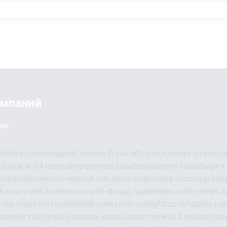
омпаний
сии
eetbox.ru
cinemapost.ru
ciam-fr.ru
kraft-you.ru
mega-press.ru
.ru
itrack-24.ru
sexshopexpress.ru
autostudiopro.ru
alabuga-ci
ru
korolevremont-market.ru
budem-znakomye.ru
oooagrosna
k.ru
sovratili.ru
olecoon.ru
vd-dosug.ru
adonyev.ru
rbc-news.r
-na-russkom.ru
mishinlab.ru
neznobi.ru
bigfatcc.ru
habble.ru
s
nasever.ru
lovinskix.ru
show-pets.ru
smartnews03.ru
discofox