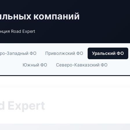
ильных компаний
нция Road Expert
ро-Западный ФО
Приволжский ФО
Уральский ФО
Южный ФО
Северо-Кавказский ФО
d Expert