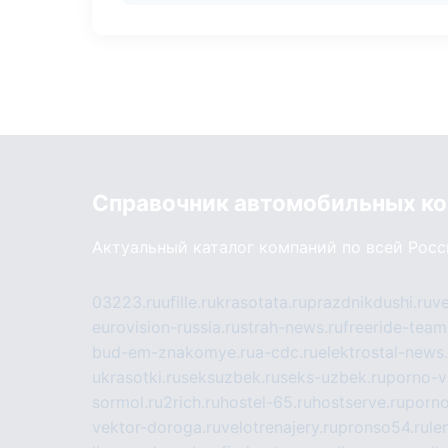
Справочник автомобильных к
Актуальный каталог компаний по всей Рос
03223.ru
ufille.ru
krasotata.ru
prazdnikdushi.ru
v
eurovision-russia.ru
strah-news.ru
freeride-team
bud-em-znakomye.ru
a-cdc.ru
elektrostal-news.
ukrasotki.ru
seksuzbek.ru
seks-uzbek.ru
porno-v
sormol.ru
2rich.ru
hostel-65.ru
hostserve.ru
porno
vektor-doroga.ru
velotrenajery.ru
pronso54.ru
le