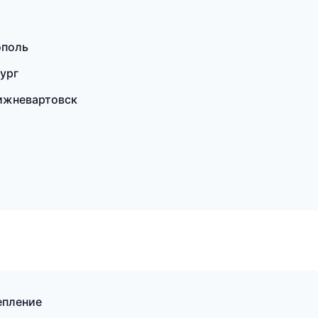
ополь
бург
Нижневартовск
епление