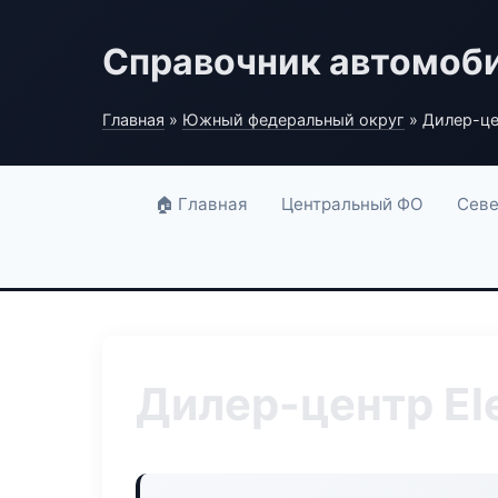
Справочник автомоб
Главная
»
Южный федеральный округ
» Дилер-цен
🏠 Главная
Центральный ФО
Севе
Дилер-центр El