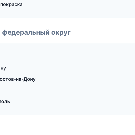
 покраска
 федеральный округ
ону
Ростов-на-Дону
поль