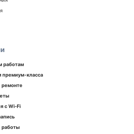
ния
ия
ми
м работам
м премиум-класса
и ремонте
меты
 с Wi‑Fi
запись
е работы