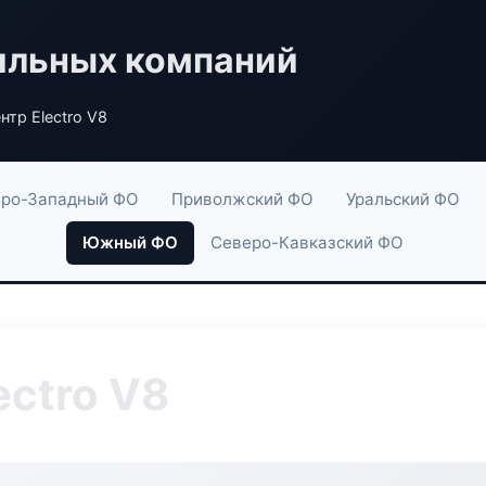
ильных компаний
тр Electro V8
ро-Западный ФО
Приволжский ФО
Уральский ФО
Южный ФО
Северо-Кавказский ФО
ectro V8