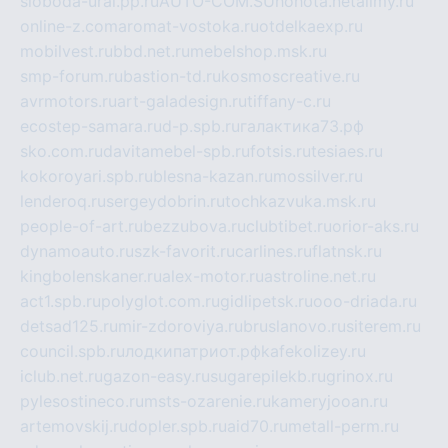
sloboda-ural.pp.ru
AUTO-COM.SU
hohota.net
alimy.ru
online-z.com
aromat-vostoka.ru
otdelkaexp.ru
mobilvest.ru
bbd.net.ru
mebelshop.msk.ru
smp-forum.ru
bastion-td.ru
kosmoscreative.ru
avrmotors.ru
art-galadesign.ru
tiffany-c.ru
ecostep-samara.ru
d-p.spb.ru
галактика73.рф
sko.com.ru
davitamebel-spb.ru
fotsis.ru
tesiaes.ru
kokoroyari.spb.ru
blesna-kazan.ru
mossilver.ru
lenderoq.ru
sergeydobrin.ru
tochkazvuka.msk.ru
people-of-art.ru
bezzubova.ru
clubtibet.ru
orior-aks.ru
dynamoauto.ru
szk-favorit.ru
carlines.ru
flatnsk.ru
kingbolenskaner.ru
alex-motor.ru
astroline.net.ru
act1.spb.ru
polyglot.com.ru
gidlipetsk.ru
ooo-driada.ru
detsad125.ru
mir-zdoroviya.ru
bruslanovo.ru
siterem.ru
council.spb.ru
лодкипатриот.рф
kafekolizey.ru
iclub.net.ru
gazon-easy.ru
sugarepilekb.ru
grinox.ru
pylesostineco.ru
msts-ozarenie.ru
kameryjooan.ru
artemovskij.ru
dopler.spb.ru
aid70.ru
metall-perm.ru