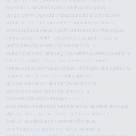
h2o-salon.ru
malutkayork.ru
deltaprim.spb.ru
tango-perm.ru
gooddir.ru
sgv.su
multiki-online.com
webkrasotki.com
cherinvest.ru
detskiy-ostrov.ru
ankou.spb.ru
alvesta1.ru
pdf-creator.ru
nix-files.org.ru
sakhatoday.ru
elektrikersymboler.ru
sputnikyes.ru
golf2club.msk.ru
aeforums.ru
zallclub.ru
multimodal.msk.ru
habaigry.ru
haikko.ru
sobakopedia.ru
isz-fest.ru
ewnc.info
screensaver-clock.net.ru
volnav.spb.ru
comnat.ru
npf.net.ru
7bit.pp.ru
kalugatur.ru
tesiaes.ru
card.com.ru
kazanka.spb.ru
gildiya-kuznecov.ru
kameryboavision.ru
griffoncom.spb.ru
fabrika-emotsiy.ru
PARK-MATROSOVA.RU
agat.spb.ru
avtoyurist-moskva1.ru
hardware.org.ru
схема-авто.рф
dg-lab.ru
angrup.ru
recruiter.spb.ru
music8.spb.ru
krsk124.ru
kubok.spb.ru
romanofforex.ru
analitikaplus.ru
spyonline.ru
zosikamery.ru