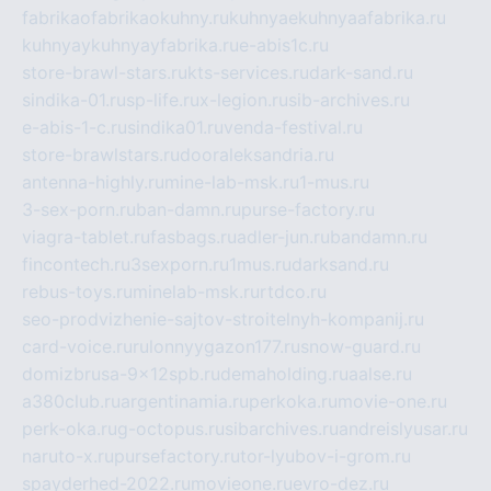
fabrikaofabrikaokuhny.ru
kuhnyaekuhnyaafabrika.ru
kuhnyaykuhnyayfabrika.ru
e-abis1c.ru
store-brawl-stars.ru
kts-services.ru
dark-sand.ru
sindika-01.ru
sp-life.ru
x-legion.ru
sib-archives.ru
e-abis-1-c.ru
sindika01.ru
venda-festival.ru
store-brawlstars.ru
dooraleksandria.ru
antenna-highly.ru
mine-lab-msk.ru
1-mus.ru
3-sex-porn.ru
ban-damn.ru
purse-factory.ru
viagra-tablet.ru
fasbags.ru
adler-jun.ru
bandamn.ru
fincontech.ru
3sexporn.ru
1mus.ru
darksand.ru
rebus-toys.ru
minelab-msk.ru
rtdco.ru
seo-prodvizhenie-sajtov-stroitelnyh-kompanij.ru
card-voice.ru
rulonnyygazon177.ru
snow-guard.ru
domizbrusa-9x12spb.ru
demaholding.ru
aalse.ru
a380club.ru
argentinamia.ru
perkoka.ru
movie-one.ru
perk-oka.ru
g-octopus.ru
sibarchives.ru
andreislyusar.ru
naruto-x.ru
pursefactory.ru
tor-lyubov-i-grom.ru
spayderhed-2022.ru
movieone.ru
evro-dez.ru