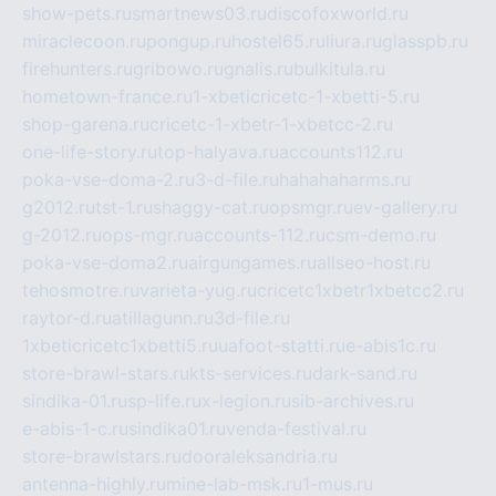
show-pets.ru
smartnews03.ru
discofoxworld.ru
miraclecoon.ru
pongup.ru
hostel65.ru
liura.ru
glasspb.ru
firehunters.ru
gribowo.ru
gnalis.ru
bulkitula.ru
hometown-france.ru
1-xbeticricetc-1-xbetti-5.ru
shop-garena.ru
cricetc-1-xbetr-1-xbetcc-2.ru
one-life-story.ru
top-halyava.ru
accounts112.ru
poka-vse-doma-2.ru
3-d-file.ru
hahahaharms.ru
g2012.ru
tst-1.ru
shaggy-cat.ru
opsmgr.ru
ev-gallery.ru
g-2012.ru
ops-mgr.ru
accounts-112.ru
csm-demo.ru
poka-vse-doma2.ru
airgungames.ru
allseo-host.ru
tehosmotre.ru
varieta-yug.ru
cricetc1xbetr1xbetcc2.ru
raytor-d.ru
atillagunn.ru
3d-file.ru
1xbeticricetc1xbetti5.ru
uafoot-statti.ru
e-abis1c.ru
store-brawl-stars.ru
kts-services.ru
dark-sand.ru
sindika-01.ru
sp-life.ru
x-legion.ru
sib-archives.ru
e-abis-1-c.ru
sindika01.ru
venda-festival.ru
store-brawlstars.ru
dooraleksandria.ru
antenna-highly.ru
mine-lab-msk.ru
1-mus.ru