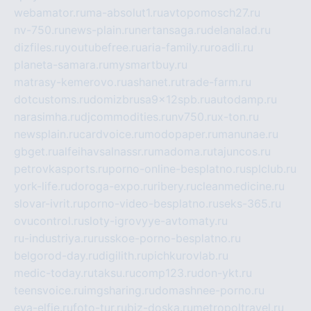
webamator.ru
ma-absolut1.ru
avtopomosch27.ru
nv-750.ru
news-plain.ru
nertansaga.ru
delanalad.ru
dizfiles.ru
youtubefree.ru
aria-family.ru
roadli.ru
planeta-samara.ru
mysmartbuy.ru
matrasy-kemerovo.ru
ashanet.ru
trade-farm.ru
dotcustoms.ru
domizbrusa9x12spb.ru
autodamp.ru
narasimha.ru
djcommodities.ru
nv750.ru
x-ton.ru
newsplain.ru
cardvoice.ru
modopaper.ru
manunae.ru
gbget.ru
alfeihavsalnassr.ru
madoma.ru
tajuncos.ru
petrovkasports.ru
porno-online-besplatno.ru
splclub.ru
york-life.ru
doroga-expo.ru
ribery.ru
cleanmedicine.ru
slovar-ivrit.ru
porno-video-besplatno.ru
seks-365.ru
ovucontrol.ru
sloty-igrovyye-avtomaty.ru
ru-industriya.ru
russkoe-porno-besplatno.ru
belgorod-day.ru
digilith.ru
pichkurovlab.ru
medic-today.ru
taksu.ru
comp123.ru
don-ykt.ru
teensvoice.ru
imgsharing.ru
domashnee-porno.ru
eva-elfie.ru
foto-tur.ru
biz-doska.ru
metropoltravel.ru