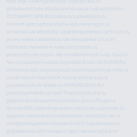
ndm.msk.ru
ratingzooshop.ru
apiaccess.ru
globalautotrade.info
bezverhovskoe.ru
drsschool.ru
ZOOSMART.SPB.RU
dalakony.ru
medikijob.ru
remontt.spb.ru
photostudia.spb.ru
myragon.ru
terramia.ru
academy62.ru
gardengallereya.ru
rti.com.ru
artem-news.ru
biserinca.ru
krasnodarkurort.com
imshowtv.ru
mebel-v-tule.ru
mobtopik.ru
pcsecurity.net.ru
tool-sib.ru
multimetrunit.ru
sp-tour.ru
fan-cs.ru
santeh-russia.ru
symbian9.net.ru
DSHAIR.RU
tmmotors.spb.ru
xjocuricopii.com
musavtomat.msk.ru
obustrojdom.ru
sovetcik.ru
ybaranovskaya.ru
ppknews.ru
cult-alshei.ru
JAPANRUSSIA.RU
proekciyamebel.ru
imper-finans.ru
rim.org.ru
glamourai.ru
brassminus.ru
zabor-pro.ru
ftn.pp.ru
dorogoe58.ru
laimengpacker.ru
kuzova-zapchasti.ru
sageerp.ru
taxodrom.ru
dsrazvitie.ru
hardcity.net.ru
ratinghomegames.ru
topservice25.ru
gubernyan.ru
gtglasslined.ru
ii4.ru
tssport.spb.ru
andorra24.com