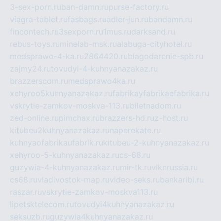
3-sex-porn.ru
ban-damn.ru
purse-factory.ru
viagra-tablet.ru
fasbags.ru
adler-jun.ru
bandamn.ru
fincontech.ru
3sexporn.ru
1mus.ru
darksand.ru
rebus-toys.ru
minelab-msk.ru
alabuga-cityhotel.ru
medsprawo-4-ka.ru
2864420.ru
blagodarenie-spb.ru
zajmy24.ru
tovudyi-4-kuhnyanazakaz.ru
brazzerscom.ru
medsprawo4ka.ru
xehyroo5kuhnyanazakaz.ru
fabrikayfabrikaefabrika.ru
vskrytie-zamkov-moskva-113.ru
biletnadom.ru
zed-online.ru
pimchax.ru
brazzers-hd.ru
z-host.ru
kitubeu2kuhnyanazakaz.ru
naperekate.ru
kuhnyaofabrikaufabrik.ru
kitubeu-2-kuhnyanazakaz.ru
xehyroo-5-kuhnyanazakaz.ru
cs-68.ru
guzywia-4-kuhnyanazakaz.ru
mir-tk.ru
vlknrussia.ru
cs68.ru
vladivostok-map.ru
video-seks.ru
bankaribi.ru
raszar.ru
vskrytie-zamkov-moskva113.ru
lipetsktelecom.ru
tovudyi4kuhnyanazakaz.ru
seksuzb.ru
guzywia4kuhnyanazakaz.ru