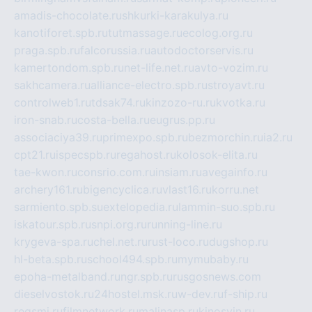
amadis-chocolate.ru
shkurki-karakulya.ru
kanotiforet.spb.ru
tutmassage.ru
ecolog.org.ru
praga.spb.ru
falcorussia.ru
autodoctorservis.ru
kamertondom.spb.ru
net-life.net.ru
avto-vozim.ru
sakhcamera.ru
alliance-electro.spb.ru
stroyavt.ru
controlweb1.ru
tdsak74.ru
kinzozo-ru.ru
kvotka.ru
iron-snab.ru
costa-bella.ru
eugrus.pp.ru
associaciya39.ru
primexpo.spb.ru
bezmorchin.ru
ia2.ru
cpt21.ru
ispecspb.ru
regahost.ru
kolosok-elita.ru
tae-kwon.ru
consrio.com.ru
insiam.ru
avegainfo.ru
archery161.ru
bigencyclica.ru
vlast16.ru
korru.net
sarmiento.spb.su
extelopedia.ru
lammin-suo.spb.ru
iskatour.spb.ru
snpi.org.ru
running-line.ru
krygeva-spa.ru
chel.net.ru
rust-loco.ru
dugshop.ru
hl-beta.spb.ru
school494.spb.ru
mymubaby.ru
epoha-metalband.ru
ngr.spb.ru
rusgosnews.com
dieselvostok.ru
24hostel.msk.ru
w-dev.ru
f-ship.ru
regsmi.ru
filmnetwork.ru
malinasp.ru
kinosvin.ru