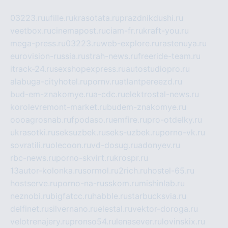
03223.ru
ufille.ru
krasotata.ru
prazdnikdushi.ru
veetbox.ru
cinemapost.ru
ciam-fr.ru
kraft-you.ru
mega-press.ru
03223.ru
web-explore.ru
rastenuya.ru
eurovision-russia.ru
strah-news.ru
freeride-team.ru
itrack-24.ru
sexshopexpress.ru
autostudiopro.ru
alabuga-cityhotel.ru
pornv.ru
atlantpereezd.ru
bud-em-znakomye.ru
a-cdc.ru
elektrostal-news.ru
korolevremont-market.ru
budem-znakomye.ru
oooagrosnab.ru
fpodaso.ru
emfire.ru
pro-otdelky.ru
ukrasotki.ru
seksuzbek.ru
seks-uzbek.ru
porno-vk.ru
sovratili.ru
olecoon.ru
vd-dosug.ru
adonyev.ru
rbc-news.ru
porno-skvirt.ru
krospr.ru
13autor-kolonka.ru
sormol.ru
2rich.ru
hostel-65.ru
hostserve.ru
porno-na-russkom.ru
mishinlab.ru
neznobi.ru
bigfatcc.ru
habble.ru
starbucksvia.ru
delfinet.ru
silvernano.ru
elestal.ru
vektor-doroga.ru
velotrenajery.ru
pronso54.ru
lenasever.ru
lovinskix.ru