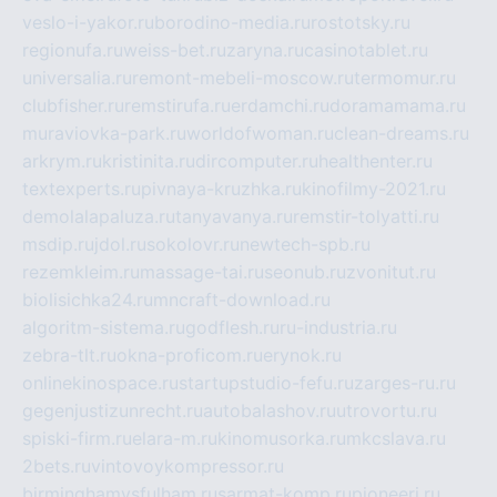
veslo-i-yakor.ru
borodino-media.ru
rostotsky.ru
regionufa.ru
weiss-bet.ru
zaryna.ru
casinotablet.ru
universalia.ru
remont-mebeli-moscow.ru
termomur.ru
clubfisher.ru
remstirufa.ru
erdamchi.ru
doramamama.ru
muraviovka-park.ru
worldofwoman.ru
clean-dreams.ru
arkrym.ru
kristinita.ru
dircomputer.ru
healthenter.ru
textexperts.ru
pivnaya-kruzhka.ru
kinofilmy-2021.ru
demolalapaluza.ru
tanyavanya.ru
remstir-tolyatti.ru
msdip.ru
jdol.ru
sokolovr.ru
newtech-spb.ru
rezemkleim.ru
massage-tai.ru
seonub.ru
zvonitut.ru
biolisichka24.ru
mncraft-download.ru
algoritm-sistema.ru
godflesh.ru
ru-industria.ru
zebra-tlt.ru
okna-proficom.ru
erynok.ru
onlinekinospace.ru
startupstudio-fefu.ru
zarges-ru.ru
gegenjustizunrecht.ru
autobalashov.ru
utrovortu.ru
spiski-firm.ru
elara-m.ru
kinomusorka.ru
mkcslava.ru
2bets.ru
vintovoykompressor.ru
birminghamvsfulham.ru
sarmat-komp.ru
pioneeri.ru