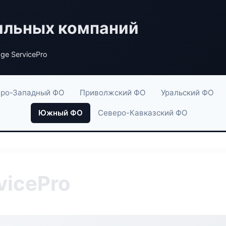
ильных компаний
ge ServicePro
ро-Западный ФО
Приволжский ФО
Уральский ФО
Южный ФО
Северо-Кавказский ФО
vicePro