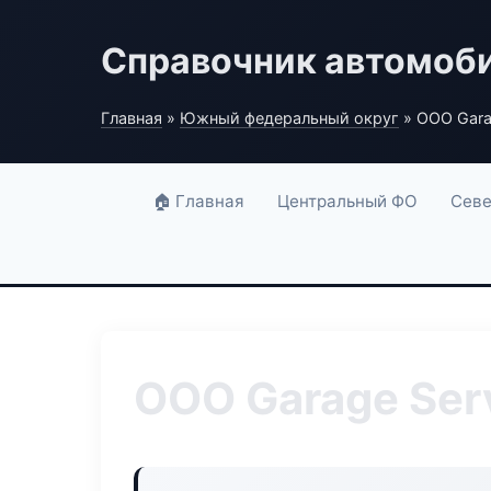
Справочник автомоб
Главная
»
Южный федеральный округ
» ООО Gara
🏠 Главная
Центральный ФО
Севе
ООО Garage Ser