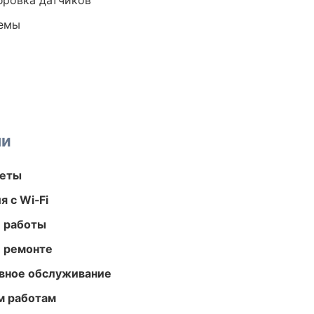
ибровка датчиков
темы
ми
меты
 с Wi‑Fi
е работы
и ремонте
вное обслуживание
м работам