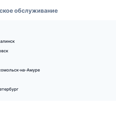
еское обслуживание
халинск
овск
мсомольск-на-Амуре
Петербург