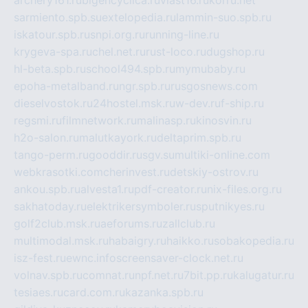
archery161.ru
bigencyclica.ru
vlast16.ru
korru.net
sarmiento.spb.su
extelopedia.ru
lammin-suo.spb.ru
iskatour.spb.ru
snpi.org.ru
running-line.ru
krygeva-spa.ru
chel.net.ru
rust-loco.ru
dugshop.ru
hl-beta.spb.ru
school494.spb.ru
mymubaby.ru
epoha-metalband.ru
ngr.spb.ru
rusgosnews.com
dieselvostok.ru
24hostel.msk.ru
w-dev.ru
f-ship.ru
regsmi.ru
filmnetwork.ru
malinasp.ru
kinosvin.ru
h2o-salon.ru
malutkayork.ru
deltaprim.spb.ru
tango-perm.ru
gooddir.ru
sgv.su
multiki-online.com
webkrasotki.com
cherinvest.ru
detskiy-ostrov.ru
ankou.spb.ru
alvesta1.ru
pdf-creator.ru
nix-files.org.ru
sakhatoday.ru
elektrikersymboler.ru
sputnikyes.ru
golf2club.msk.ru
aeforums.ru
zallclub.ru
multimodal.msk.ru
habaigry.ru
haikko.ru
sobakopedia.ru
isz-fest.ru
ewnc.info
screensaver-clock.net.ru
volnav.spb.ru
comnat.ru
npf.net.ru
7bit.pp.ru
kalugatur.ru
tesiaes.ru
card.com.ru
kazanka.spb.ru