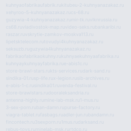
kuhnyaofabrikaufabrik.ru
kitubeu-2-kuhnyanazakaz.ru
xehyroo-5-kuhnyanazakaz.ru
cs-68.ru
guzywia-4-kuhnyanazakaz.ru
mir-tk.ru
vlknrussia.ru
cs68.ru
vladivostok-map.ru
video-seks.ru
bankaribi.ru
raszar.ru
vskrytie-zamkov-moskva113.ru
lipetsktelecom.ru
tovudyi4kuhnyanazakaz.ru
seksuzb.ru
guzywia4kuhnyanazakaz.ru
fabrikaofabrikaokuhny.ru
kuhnyaekuhnyaafabrika.ru
kuhnyaykuhnyayfabrika.ru
e-abis1c.ru
store-brawl-stars.ru
kts-services.ru
dark-sand.ru
sindika-01.ru
sp-life.ru
x-legion.ru
sib-archives.ru
e-abis-1-c.ru
sindika01.ru
venda-festival.ru
store-brawlstars.ru
dooraleksandria.ru
antenna-highly.ru
mine-lab-msk.ru
1-mus.ru
3-sex-porn.ru
ban-damn.ru
purse-factory.ru
viagra-tablet.ru
fasbags.ru
adler-jun.ru
bandamn.ru
fincontech.ru
3sexporn.ru
1mus.ru
darksand.ru
rebus-toys.ru
minelab-msk.ru
rtdco.ru