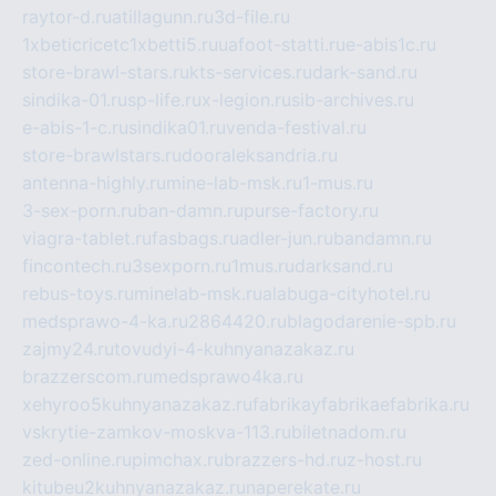
raytor-d.ru
atillagunn.ru
3d-file.ru
1xbeticricetc1xbetti5.ru
uafoot-statti.ru
e-abis1c.ru
store-brawl-stars.ru
kts-services.ru
dark-sand.ru
sindika-01.ru
sp-life.ru
x-legion.ru
sib-archives.ru
e-abis-1-c.ru
sindika01.ru
venda-festival.ru
store-brawlstars.ru
dooraleksandria.ru
antenna-highly.ru
mine-lab-msk.ru
1-mus.ru
3-sex-porn.ru
ban-damn.ru
purse-factory.ru
viagra-tablet.ru
fasbags.ru
adler-jun.ru
bandamn.ru
fincontech.ru
3sexporn.ru
1mus.ru
darksand.ru
rebus-toys.ru
minelab-msk.ru
alabuga-cityhotel.ru
medsprawo-4-ka.ru
2864420.ru
blagodarenie-spb.ru
zajmy24.ru
tovudyi-4-kuhnyanazakaz.ru
brazzerscom.ru
medsprawo4ka.ru
xehyroo5kuhnyanazakaz.ru
fabrikayfabrikaefabrika.ru
vskrytie-zamkov-moskva-113.ru
biletnadom.ru
zed-online.ru
pimchax.ru
brazzers-hd.ru
z-host.ru
kitubeu2kuhnyanazakaz.ru
naperekate.ru