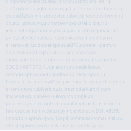
kingbolenskaner.ru
alex-motor.ru
astroline.net.ru
act1.spb.ru
polyglot.com.ru
gidlipetsk.ru
ooo-driada.ru
detsad125.ru
mir-zdoroviya.ru
bruslanovo.ru
siterem.ru
council.spb.ru
лодкипатриот.рф
kafekolizey.ru
iclub.net.ru
gazon-easy.ru
sugarepilekb.ru
grinox.ru
pylesostineco.ru
msts-ozarenie.ru
kameryjooan.ru
artemovskij.ru
dopler.spb.ru
aid70.ru
metall-perm.ru
ndm.msk.ru
ratingzooshop.ru
apiaccess.ru
globalautotrade.info
bezverhovskoe.ru
drsschool.ru
ZOOSMART.SPB.RU
dalakony.ru
medikijob.ru
remontt.spb.ru
photostudia.spb.ru
myragon.ru
terramia.ru
academy62.ru
gardengallereya.ru
rti.com.ru
artem-news.ru
biserinca.ru
krasnodarkurort.com
imshowtv.ru
mebel-v-tule.ru
mobtopik.ru
pcsecurity.net.ru
tool-sib.ru
multimetrunit.ru
sp-tour.ru
fan-cs.ru
santeh-russia.ru
symbian9.net.ru
DSHAIR.RU
tmmotors.spb.ru
xjocuricopii.com
musavtomat.msk.ru
obustrojdom.ru
sovetcik.ru
ybaranovskaya.ru