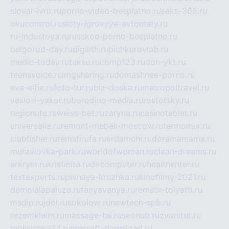
slovar-ivrit.ru
porno-video-besplatno.ru
seks-365.ru
ovucontrol.ru
sloty-igrovyye-avtomaty.ru
ru-industriya.ru
russkoe-porno-besplatno.ru
belgorod-day.ru
digilith.ru
pichkurovlab.ru
medic-today.ru
taksu.ru
comp123.ru
don-ykt.ru
teensvoice.ru
imgsharing.ru
domashnee-porno.ru
eva-elfie.ru
foto-tur.ru
biz-doska.ru
metropoltravel.ru
veslo-i-yakor.ru
borodino-media.ru
rostotsky.ru
regionufa.ru
weiss-bet.ru
zaryna.ru
casinotablet.ru
universalia.ru
remont-mebeli-moscow.ru
termomur.ru
clubfisher.ru
remstirufa.ru
erdamchi.ru
doramamama.ru
muraviovka-park.ru
worldofwoman.ru
clean-dreams.ru
arkrym.ru
kristinita.ru
dircomputer.ru
healthenter.ru
textexperts.ru
pivnaya-kruzhka.ru
kinofilmy-2021.ru
demolalapaluza.ru
tanyavanya.ru
remstir-tolyatti.ru
msdip.ru
jdol.ru
sokolovr.ru
newtech-spb.ru
rezemkleim.ru
massage-tai.ru
seonub.ru
zvonitut.ru
biolisichka24.ru
mncraft-download.ru