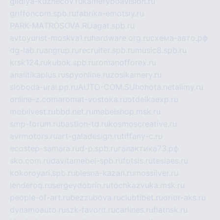
gildiya-kuznecov.ru
kameryboavision.ru
griffoncom.spb.ru
fabrika-emotsiy.ru
PARK-MATROSOVA.RU
agat.spb.ru
avtoyurist-moskva1.ru
hardware.org.ru
схема-авто.рф
dg-lab.ru
angrup.ru
recruiter.spb.ru
music8.spb.ru
krsk124.ru
kubok.spb.ru
romanofforex.ru
analitikaplus.ru
spyonline.ru
zosikamery.ru
sloboda-ural.pp.ru
AUTO-COM.SU
hohota.net
alimy.ru
online-z.com
aromat-vostoka.ru
otdelkaexp.ru
mobilvest.ru
bbd.net.ru
mebelshop.msk.ru
smp-forum.ru
bastion-td.ru
kosmoscreative.ru
avrmotors.ru
art-galadesign.ru
tiffany-c.ru
ecostep-samara.ru
d-p.spb.ru
галактика73.рф
sko.com.ru
davitamebel-spb.ru
fotsis.ru
tesiaes.ru
kokoroyari.spb.ru
blesna-kazan.ru
mossilver.ru
lenderoq.ru
sergeydobrin.ru
tochkazvuka.msk.ru
people-of-art.ru
bezzubova.ru
clubtibet.ru
orior-aks.ru
dynamoauto.ru
szk-favorit.ru
carlines.ru
flatnsk.ru