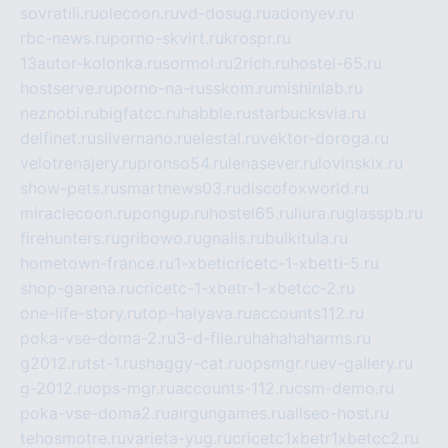
sovratili.ru
olecoon.ru
vd-dosug.ru
adonyev.ru
rbc-news.ru
porno-skvirt.ru
krospr.ru
13autor-kolonka.ru
sormol.ru
2rich.ru
hostel-65.ru
hostserve.ru
porno-na-russkom.ru
mishinlab.ru
neznobi.ru
bigfatcc.ru
habble.ru
starbucksvia.ru
delfinet.ru
silvernano.ru
elestal.ru
vektor-doroga.ru
velotrenajery.ru
pronso54.ru
lenasever.ru
lovinskix.ru
show-pets.ru
smartnews03.ru
discofoxworld.ru
miraclecoon.ru
pongup.ru
hostel65.ru
liura.ru
glasspb.ru
firehunters.ru
gribowo.ru
gnalis.ru
bulkitula.ru
hometown-france.ru
1-xbeticricetc-1-xbetti-5.ru
shop-garena.ru
cricetc-1-xbetr-1-xbetcc-2.ru
one-life-story.ru
top-halyava.ru
accounts112.ru
poka-vse-doma-2.ru
3-d-file.ru
hahahaharms.ru
g2012.ru
tst-1.ru
shaggy-cat.ru
opsmgr.ru
ev-gallery.ru
g-2012.ru
ops-mgr.ru
accounts-112.ru
csm-demo.ru
poka-vse-doma2.ru
airgungames.ru
allseo-host.ru
tehosmotre.ru
varieta-yug.ru
cricetc1xbetr1xbetcc2.ru