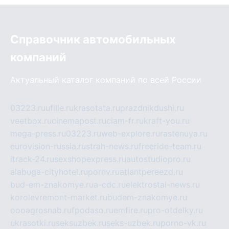
Справочник автомобильных
компаний
Актуальный каталог компаний по всей России
03223.ru
ufille.ru
krasotata.ru
prazdnikdushi.ru
veetbox.ru
cinemapost.ru
ciam-fr.ru
kraft-you.ru
mega-press.ru
03223.ru
web-explore.ru
rastenuya.ru
eurovision-russia.ru
strah-news.ru
freeride-team.ru
itrack-24.ru
sexshopexpress.ru
autostudiopro.ru
alabuga-cityhotel.ru
pornv.ru
atlantpereezd.ru
bud-em-znakomye.ru
a-cdc.ru
elektrostal-news.ru
korolevremont-market.ru
budem-znakomye.ru
oooagrosnab.ru
fpodaso.ru
emfire.ru
pro-otdelky.ru
ukrasotki.ru
seksuzbek.ru
seks-uzbek.ru
porno-vk.ru