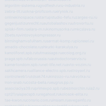
algoritm-sistema.ru
godflesh.ru
ru-industria.ru
zebra-tlt.ru
okna-proficom.ru
erynok.ru
onlinekinospace.ru
startupstudio-fefu.ru
zarges-ru.ru
gegenjustizunrecht.ru
autobalashov.ru
utrovortu.ru
spiski-firm.ru
elara-m.ru
kinomusorka.ru
mkcslava.ru
2bets.ru
vintovoykompressor.ru
birminghamvsfulham.ru
sarmat-komp.ru
pioneeri.ru
amadis-chocolate.ru
shkurki-karakulya.ru
kanotiforet.spb.ru
tutmassage.ru
ecolog.org.ru
praga.spb.ru
falcorussia.ru
autodoctorservis.ru
kamertondom.spb.ru
net-life.net.ru
avto-vozim.ru
sakhcamera.ru
alliance-electro.spb.ru
stroyavt.ru
controlweb1.ru
tdsak74.ru
kinzozo-ru.ru
kvotka.ru
iron-snab.ru
costa-bella.ru
eugrus.pp.ru
associaciya39.ru
primexpo.spb.ru
bezmorchin.ru
ia2.ru
cpt21.ru
ispecspb.ru
regahost.ru
kolosok-elita.ru
tae-kwon.ru
consrio.com.ru
insiam.ru
avegainfo.ru