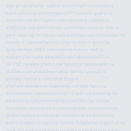
seo-prodvizhenie-sajtov-stroitelnyh-kompanij.ru
card-voice.ru
rulonnyygazon177.ru
snow-guard.ru
domizbrusa-9x12spb.ru
demaholding.ru
aalse.ru
a380club.ru
argentinamia.ru
perkoka.ru
movie-one.ru
perk-oka.ru
g-octopus.ru
sibarchives.ru
andreislyusar.ru
naruto-x.ru
pursefactory.ru
tor-lyubov-i-grom.ru
spayderhed-2022.ru
movieone.ru
evro-dez.ru
webamator.ru
ma-absolut1.ru
avtopomosch27.ru
nv-750.ru
news-plain.ru
nertansaga.ru
delanalad.ru
dizfiles.ru
youtubefree.ru
aria-family.ru
roadli.ru
planeta-samara.ru
mysmartbuy.ru
matrasy-kemerovo.ru
ashanet.ru
trade-farm.ru
dotcustoms.ru
domizbrusa9x12spb.ru
autodamp.ru
narasimha.ru
djcommodities.ru
nv750.ru
x-ton.ru
newsplain.ru
cardvoice.ru
modopaper.ru
manunae.ru
gbget.ru
alfeihavsalnassr.ru
madoma.ru
tajuncos.ru
petrovkasports.ru
porno-online-besplatno.ru
splclub.ru
york-life.ru
doroga-expo.ru
ribery.ru
cleanmedicine.ru