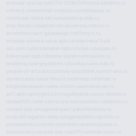
sloboda-ural.pp.ru
AUTO-COM.SU
hohota.net
alimy.ru
online-z.com
aromat-vostoka.ru
otdelkaexp.ru
mobilvest.ru
bbd.net.ru
mebelshop.msk.ru
smp-forum.ru
bastion-td.ru
kosmoscreative.ru
avrmotors.ru
art-galadesign.ru
tiffany-c.ru
ecostep-samara.ru
d-p.spb.ru
галактика73.рф
sko.com.ru
davitamebel-spb.ru
fotsis.ru
tesiaes.ru
kokoroyari.spb.ru
blesna-kazan.ru
mossilver.ru
lenderoq.ru
sergeydobrin.ru
tochkazvuka.msk.ru
people-of-art.ru
bezzubova.ru
clubtibet.ru
orior-aks.ru
dynamoauto.ru
szk-favorit.ru
carlines.ru
flatnsk.ru
kingbolenskaner.ru
alex-motor.ru
astroline.net.ru
act1.spb.ru
polyglot.com.ru
gidlipetsk.ru
ooo-driada.ru
detsad125.ru
mir-zdoroviya.ru
bruslanovo.ru
siterem.ru
council.spb.ru
лодкипатриот.рф
kafekolizey.ru
iclub.net.ru
gazon-easy.ru
sugarepilekb.ru
grinox.ru
pylesostineco.ru
msts-ozarenie.ru
kameryjooan.ru
artemovskij.ru
dopler.spb.ru
aid70.ru
metall-perm.ru