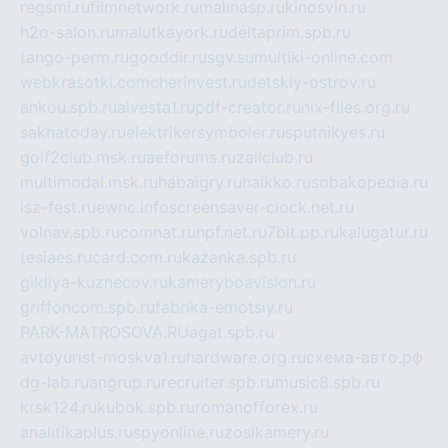
regsmi.ru
filmnetwork.ru
malinasp.ru
kinosvin.ru
h2o-salon.ru
malutkayork.ru
deltaprim.spb.ru
tango-perm.ru
gooddir.ru
sgv.su
multiki-online.com
webkrasotki.com
cherinvest.ru
detskiy-ostrov.ru
ankou.spb.ru
alvesta1.ru
pdf-creator.ru
nix-files.org.ru
sakhatoday.ru
elektrikersymboler.ru
sputnikyes.ru
golf2club.msk.ru
aeforums.ru
zallclub.ru
multimodal.msk.ru
habaigry.ru
haikko.ru
sobakopedia.ru
isz-fest.ru
ewnc.info
screensaver-clock.net.ru
volnav.spb.ru
comnat.ru
npf.net.ru
7bit.pp.ru
kalugatur.ru
tesiaes.ru
card.com.ru
kazanka.spb.ru
gildiya-kuznecov.ru
kameryboavision.ru
griffoncom.spb.ru
fabrika-emotsiy.ru
PARK-MATROSOVA.RU
agat.spb.ru
avtoyurist-moskva1.ru
hardware.org.ru
схема-авто.рф
dg-lab.ru
angrup.ru
recruiter.spb.ru
music8.spb.ru
krsk124.ru
kubok.spb.ru
romanofforex.ru
analitikaplus.ru
spyonline.ru
zosikamery.ru