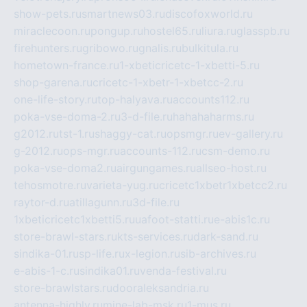
show-pets.ru
smartnews03.ru
discofoxworld.ru
miraclecoon.ru
pongup.ru
hostel65.ru
liura.ru
glasspb.ru
firehunters.ru
gribowo.ru
gnalis.ru
bulkitula.ru
hometown-france.ru
1-xbeticricetc-1-xbetti-5.ru
shop-garena.ru
cricetc-1-xbetr-1-xbetcc-2.ru
one-life-story.ru
top-halyava.ru
accounts112.ru
poka-vse-doma-2.ru
3-d-file.ru
hahahaharms.ru
g2012.ru
tst-1.ru
shaggy-cat.ru
opsmgr.ru
ev-gallery.ru
g-2012.ru
ops-mgr.ru
accounts-112.ru
csm-demo.ru
poka-vse-doma2.ru
airgungames.ru
allseo-host.ru
tehosmotre.ru
varieta-yug.ru
cricetc1xbetr1xbetcc2.ru
raytor-d.ru
atillagunn.ru
3d-file.ru
1xbeticricetc1xbetti5.ru
uafoot-statti.ru
e-abis1c.ru
store-brawl-stars.ru
kts-services.ru
dark-sand.ru
sindika-01.ru
sp-life.ru
x-legion.ru
sib-archives.ru
e-abis-1-c.ru
sindika01.ru
venda-festival.ru
store-brawlstars.ru
dooraleksandria.ru
antenna-highly.ru
mine-lab-msk.ru
1-mus.ru