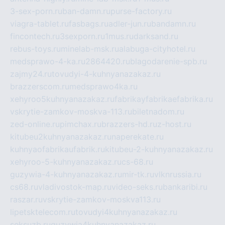
3-sex-porn.ru
ban-damn.ru
purse-factory.ru
viagra-tablet.ru
fasbags.ru
adler-jun.ru
bandamn.ru
fincontech.ru
3sexporn.ru
1mus.ru
darksand.ru
rebus-toys.ru
minelab-msk.ru
alabuga-cityhotel.ru
medsprawo-4-ka.ru
2864420.ru
blagodarenie-spb.ru
zajmy24.ru
tovudyi-4-kuhnyanazakaz.ru
brazzerscom.ru
medsprawo4ka.ru
xehyroo5kuhnyanazakaz.ru
fabrikayfabrikaefabrika.ru
vskrytie-zamkov-moskva-113.ru
biletnadom.ru
zed-online.ru
pimchax.ru
brazzers-hd.ru
z-host.ru
kitubeu2kuhnyanazakaz.ru
naperekate.ru
kuhnyaofabrikaufabrik.ru
kitubeu-2-kuhnyanazakaz.ru
xehyroo-5-kuhnyanazakaz.ru
cs-68.ru
guzywia-4-kuhnyanazakaz.ru
mir-tk.ru
vlknrussia.ru
cs68.ru
vladivostok-map.ru
video-seks.ru
bankaribi.ru
raszar.ru
vskrytie-zamkov-moskva113.ru
lipetsktelecom.ru
tovudyi4kuhnyanazakaz.ru
seksuzb.ru
guzywia4kuhnyanazakaz.ru