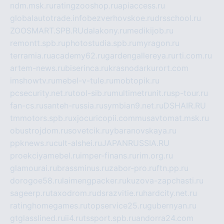
ndm.msk.ru
ratingzooshop.ru
apiaccess.ru
globalautotrade.info
bezverhovskoe.ru
drsschool.ru
ZOOSMART.SPB.RU
dalakony.ru
medikijob.ru
remontt.spb.ru
photostudia.spb.ru
myragon.ru
terramia.ru
academy62.ru
gardengallereya.ru
rti.com.ru
artem-news.ru
biserinca.ru
krasnodarkurort.com
imshowtv.ru
mebel-v-tule.ru
mobtopik.ru
pcsecurity.net.ru
tool-sib.ru
multimetrunit.ru
sp-tour.ru
fan-cs.ru
santeh-russia.ru
symbian9.net.ru
DSHAIR.RU
tmmotors.spb.ru
xjocuricopii.com
musavtomat.msk.ru
obustrojdom.ru
sovetcik.ru
ybaranovskaya.ru
ppknews.ru
cult-alshei.ru
JAPANRUSSIA.RU
proekciyamebel.ru
imper-finans.ru
rim.org.ru
glamourai.ru
brassminus.ru
zabor-pro.ru
ftn.pp.ru
dorogoe58.ru
laimengpacker.ru
kuzova-zapchasti.ru
sageerp.ru
taxodrom.ru
dsrazvitie.ru
hardcity.net.ru
ratinghomegames.ru
topservice25.ru
gubernyan.ru
gtglasslined.ru
ii4.ru
tssport.spb.ru
andorra24.com