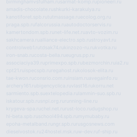
birminghamvsfulham.ru
sarmat-komp.ru
pioneeri.ru
amadis-chocolate.ru
shkurki-karakulya.ru
kanotiforet.spb.ru
tutmassage.ru
ecolog.org.ru
praga.spb.ru
falcorussia.ru
autodoctorservis.ru
kamertondom.spb.ru
net-life.net.ru
avto-vozim.ru
sakhcamera.ru
alliance-electro.spb.ru
stroyavt.ru
controlweb1.ru
tdsak74.ru
kinzozo-ru.ru
kvotka.ru
iron-snab.ru
costa-bella.ru
eugrus.pp.ru
associaciya39.ru
primexpo.spb.ru
bezmorchin.ru
ia2.ru
cpt21.ru
ispecspb.ru
regahost.ru
kolosok-elita.ru
tae-kwon.ru
consrio.com.ru
insiam.ru
avegainfo.ru
archery161.ru
bigencyclica.ru
vlast16.ru
korru.net
sarmiento.spb.su
extelopedia.ru
lammin-suo.spb.ru
iskatour.spb.ru
snpi.org.ru
running-line.ru
krygeva-spa.ru
chel.net.ru
rust-loco.ru
dugshop.ru
hl-beta.spb.ru
school494.spb.ru
mymubaby.ru
epoha-metalband.ru
ngr.spb.ru
rusgosnews.com
dieselvostok.ru
24hostel.msk.ru
w-dev.ru
f-ship.ru