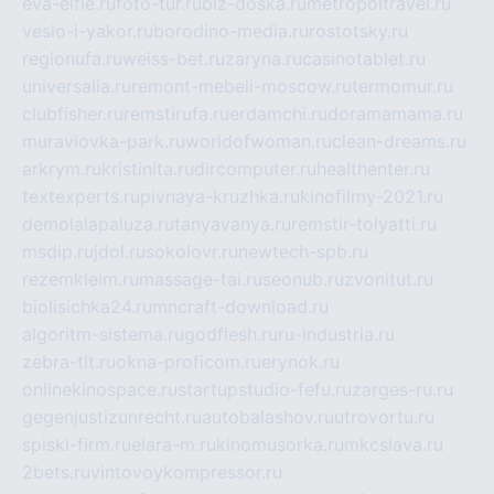
eva-elfie.ru
foto-tur.ru
biz-doska.ru
metropoltravel.ru
veslo-i-yakor.ru
borodino-media.ru
rostotsky.ru
regionufa.ru
weiss-bet.ru
zaryna.ru
casinotablet.ru
universalia.ru
remont-mebeli-moscow.ru
termomur.ru
clubfisher.ru
remstirufa.ru
erdamchi.ru
doramamama.ru
muraviovka-park.ru
worldofwoman.ru
clean-dreams.ru
arkrym.ru
kristinita.ru
dircomputer.ru
healthenter.ru
textexperts.ru
pivnaya-kruzhka.ru
kinofilmy-2021.ru
demolalapaluza.ru
tanyavanya.ru
remstir-tolyatti.ru
msdip.ru
jdol.ru
sokolovr.ru
newtech-spb.ru
rezemkleim.ru
massage-tai.ru
seonub.ru
zvonitut.ru
biolisichka24.ru
mncraft-download.ru
algoritm-sistema.ru
godflesh.ru
ru-industria.ru
zebra-tlt.ru
okna-proficom.ru
erynok.ru
onlinekinospace.ru
startupstudio-fefu.ru
zarges-ru.ru
gegenjustizunrecht.ru
autobalashov.ru
utrovortu.ru
spiski-firm.ru
elara-m.ru
kinomusorka.ru
mkcslava.ru
2bets.ru
vintovoykompressor.ru