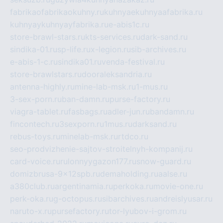
fabrikaofabrikaokuhny.ru
kuhnyaekuhnyaafabrika.ru
kuhnyaykuhnyayfabrika.ru
e-abis1c.ru
store-brawl-stars.ru
kts-services.ru
dark-sand.ru
sindika-01.ru
sp-life.ru
x-legion.ru
sib-archives.ru
e-abis-1-c.ru
sindika01.ru
venda-festival.ru
store-brawlstars.ru
dooraleksandria.ru
antenna-highly.ru
mine-lab-msk.ru
1-mus.ru
3-sex-porn.ru
ban-damn.ru
purse-factory.ru
viagra-tablet.ru
fasbags.ru
adler-jun.ru
bandamn.ru
fincontech.ru
3sexporn.ru
1mus.ru
darksand.ru
rebus-toys.ru
minelab-msk.ru
rtdco.ru
seo-prodvizhenie-sajtov-stroitelnyh-kompanij.ru
card-voice.ru
rulonnyygazon177.ru
snow-guard.ru
domizbrusa-9x12spb.ru
demaholding.ru
aalse.ru
a380club.ru
argentinamia.ru
perkoka.ru
movie-one.ru
perk-oka.ru
g-octopus.ru
sibarchives.ru
andreislyusar.ru
naruto-x.ru
pursefactory.ru
tor-lyubov-i-grom.ru