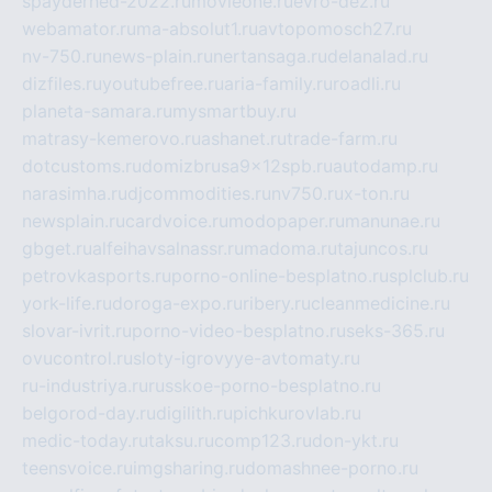
spayderhed-2022.ru
movieone.ru
evro-dez.ru
webamator.ru
ma-absolut1.ru
avtopomosch27.ru
nv-750.ru
news-plain.ru
nertansaga.ru
delanalad.ru
dizfiles.ru
youtubefree.ru
aria-family.ru
roadli.ru
planeta-samara.ru
mysmartbuy.ru
matrasy-kemerovo.ru
ashanet.ru
trade-farm.ru
dotcustoms.ru
domizbrusa9x12spb.ru
autodamp.ru
narasimha.ru
djcommodities.ru
nv750.ru
x-ton.ru
newsplain.ru
cardvoice.ru
modopaper.ru
manunae.ru
gbget.ru
alfeihavsalnassr.ru
madoma.ru
tajuncos.ru
petrovkasports.ru
porno-online-besplatno.ru
splclub.ru
york-life.ru
doroga-expo.ru
ribery.ru
cleanmedicine.ru
slovar-ivrit.ru
porno-video-besplatno.ru
seks-365.ru
ovucontrol.ru
sloty-igrovyye-avtomaty.ru
ru-industriya.ru
russkoe-porno-besplatno.ru
belgorod-day.ru
digilith.ru
pichkurovlab.ru
medic-today.ru
taksu.ru
comp123.ru
don-ykt.ru
teensvoice.ru
imgsharing.ru
domashnee-porno.ru