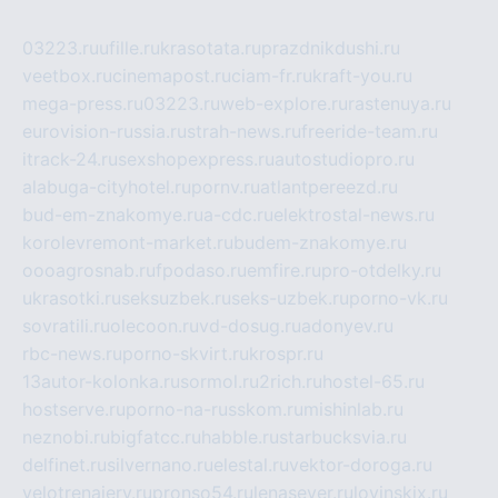
03223.ru
ufille.ru
krasotata.ru
prazdnikdushi.ru
veetbox.ru
cinemapost.ru
ciam-fr.ru
kraft-you.ru
mega-press.ru
03223.ru
web-explore.ru
rastenuya.ru
eurovision-russia.ru
strah-news.ru
freeride-team.ru
itrack-24.ru
sexshopexpress.ru
autostudiopro.ru
alabuga-cityhotel.ru
pornv.ru
atlantpereezd.ru
bud-em-znakomye.ru
a-cdc.ru
elektrostal-news.ru
korolevremont-market.ru
budem-znakomye.ru
oooagrosnab.ru
fpodaso.ru
emfire.ru
pro-otdelky.ru
ukrasotki.ru
seksuzbek.ru
seks-uzbek.ru
porno-vk.ru
sovratili.ru
olecoon.ru
vd-dosug.ru
adonyev.ru
rbc-news.ru
porno-skvirt.ru
krospr.ru
13autor-kolonka.ru
sormol.ru
2rich.ru
hostel-65.ru
hostserve.ru
porno-na-russkom.ru
mishinlab.ru
neznobi.ru
bigfatcc.ru
habble.ru
starbucksvia.ru
delfinet.ru
silvernano.ru
elestal.ru
vektor-doroga.ru
velotrenajery.ru
pronso54.ru
lenasever.ru
lovinskix.ru