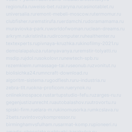
regionufa.ru
weiss-bet.ru
zaryna.ru
casinotablet.ru
universalia.ru
remont-mebeli-moscow.ru
termomur.ru
clubfisher.ru
remstirufa.ru
erdamchi.ru
doramamama.ru
muraviovka-park.ru
worldofwoman.ru
clean-dreams.ru
arkrym.ru
kristinita.ru
dircomputer.ru
healthenter.ru
textexperts.ru
pivnaya-kruzhka.ru
kinofilmy-2021.ru
demolalapaluza.ru
tanyavanya.ru
remstir-tolyatti.ru
msdip.ru
jdol.ru
sokolovr.ru
newtech-spb.ru
rezemkleim.ru
massage-tai.ru
seonub.ru
zvonitut.ru
biolisichka24.ru
mncraft-download.ru
algoritm-sistema.ru
godflesh.ru
ru-industria.ru
zebra-tlt.ru
okna-proficom.ru
erynok.ru
onlinekinospace.ru
startupstudio-fefu.ru
zarges-ru.ru
gegenjustizunrecht.ru
autobalashov.ru
utrovortu.ru
spiski-firm.ru
elara-m.ru
kinomusorka.ru
mkcslava.ru
2bets.ru
vintovoykompressor.ru
birminghamvsfulham.ru
sarmat-komp.ru
pioneeri.ru
amadis-chocolate.ru
shkurki-karakulya.ru