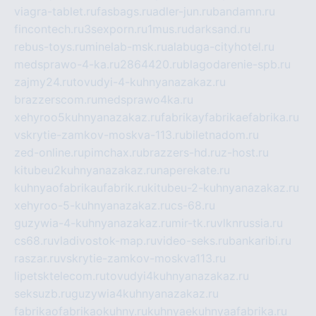
viagra-tablet.ru
fasbags.ru
adler-jun.ru
bandamn.ru
fincontech.ru
3sexporn.ru
1mus.ru
darksand.ru
rebus-toys.ru
minelab-msk.ru
alabuga-cityhotel.ru
medsprawo-4-ka.ru
2864420.ru
blagodarenie-spb.ru
zajmy24.ru
tovudyi-4-kuhnyanazakaz.ru
brazzerscom.ru
medsprawo4ka.ru
xehyroo5kuhnyanazakaz.ru
fabrikayfabrikaefabrika.ru
vskrytie-zamkov-moskva-113.ru
biletnadom.ru
zed-online.ru
pimchax.ru
brazzers-hd.ru
z-host.ru
kitubeu2kuhnyanazakaz.ru
naperekate.ru
kuhnyaofabrikaufabrik.ru
kitubeu-2-kuhnyanazakaz.ru
xehyroo-5-kuhnyanazakaz.ru
cs-68.ru
guzywia-4-kuhnyanazakaz.ru
mir-tk.ru
vlknrussia.ru
cs68.ru
vladivostok-map.ru
video-seks.ru
bankaribi.ru
raszar.ru
vskrytie-zamkov-moskva113.ru
lipetsktelecom.ru
tovudyi4kuhnyanazakaz.ru
seksuzb.ru
guzywia4kuhnyanazakaz.ru
fabrikaofabrikaokuhny.ru
kuhnyaekuhnyaafabrika.ru