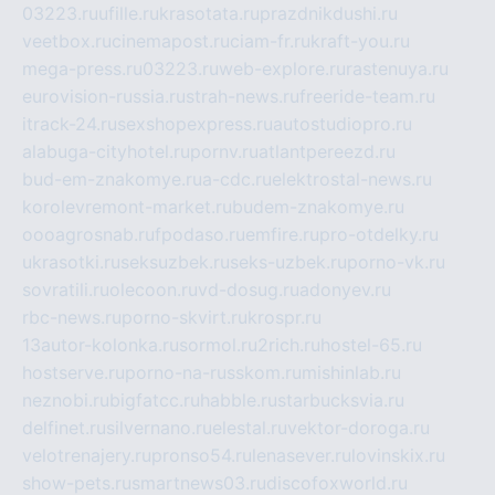
03223.ru
ufille.ru
krasotata.ru
prazdnikdushi.ru
veetbox.ru
cinemapost.ru
ciam-fr.ru
kraft-you.ru
mega-press.ru
03223.ru
web-explore.ru
rastenuya.ru
eurovision-russia.ru
strah-news.ru
freeride-team.ru
itrack-24.ru
sexshopexpress.ru
autostudiopro.ru
alabuga-cityhotel.ru
pornv.ru
atlantpereezd.ru
bud-em-znakomye.ru
a-cdc.ru
elektrostal-news.ru
korolevremont-market.ru
budem-znakomye.ru
oooagrosnab.ru
fpodaso.ru
emfire.ru
pro-otdelky.ru
ukrasotki.ru
seksuzbek.ru
seks-uzbek.ru
porno-vk.ru
sovratili.ru
olecoon.ru
vd-dosug.ru
adonyev.ru
rbc-news.ru
porno-skvirt.ru
krospr.ru
13autor-kolonka.ru
sormol.ru
2rich.ru
hostel-65.ru
hostserve.ru
porno-na-russkom.ru
mishinlab.ru
neznobi.ru
bigfatcc.ru
habble.ru
starbucksvia.ru
delfinet.ru
silvernano.ru
elestal.ru
vektor-doroga.ru
velotrenajery.ru
pronso54.ru
lenasever.ru
lovinskix.ru
show-pets.ru
smartnews03.ru
discofoxworld.ru