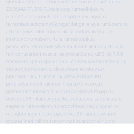
globalautotrade.info
bezverhovskoe.ru
drsschool.ru
ZOOSMART.SPB.RU
dalakony.ru
medikijob.ru
remontt.spb.ru
photostudia.spb.ru
myragon.ru
terramia.ru
academy62.ru
gardengallereya.ru
rti.com.ru
artem-news.ru
biserinca.ru
krasnodarkurort.com
imshowtv.ru
mebel-v-tule.ru
mobtopik.ru
pcsecurity.net.ru
tool-sib.ru
multimetrunit.ru
sp-tour.ru
fan-cs.ru
santeh-russia.ru
symbian9.net.ru
DSHAIR.RU
tmmotors.spb.ru
xjocuricopii.com
musavtomat.msk.ru
obustrojdom.ru
sovetcik.ru
ybaranovskaya.ru
ppknews.ru
cult-alshei.ru
JAPANRUSSIA.RU
proekciyamebel.ru
imper-finans.ru
rim.org.ru
glamourai.ru
brassminus.ru
zabor-pro.ru
ftn.pp.ru
dorogoe58.ru
laimengpacker.ru
kuzova-zapchasti.ru
sageerp.ru
taxodrom.ru
dsrazvitie.ru
hardcity.net.ru
ratinghomegames.ru
topservice25.ru
gubernyan.ru
gtglasslined.ru
ii4.ru
tssport.spb.ru
andorra24.com
blackwallstreet.ru
oboimos.ru
optim-doors.com.ru