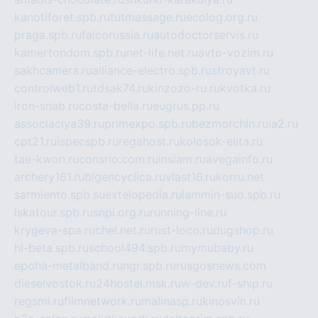
kanotiforet.spb.ru
tutmassage.ru
ecolog.org.ru
praga.spb.ru
falcorussia.ru
autodoctorservis.ru
kamertondom.spb.ru
net-life.net.ru
avto-vozim.ru
sakhcamera.ru
alliance-electro.spb.ru
stroyavt.ru
controlweb1.ru
tdsak74.ru
kinzozo-ru.ru
kvotka.ru
iron-snab.ru
costa-bella.ru
eugrus.pp.ru
associaciya39.ru
primexpo.spb.ru
bezmorchin.ru
ia2.ru
cpt21.ru
ispecspb.ru
regahost.ru
kolosok-elita.ru
tae-kwon.ru
consrio.com.ru
insiam.ru
avegainfo.ru
archery161.ru
bigencyclica.ru
vlast16.ru
korru.net
sarmiento.spb.su
extelopedia.ru
lammin-suo.spb.ru
iskatour.spb.ru
snpi.org.ru
running-line.ru
krygeva-spa.ru
chel.net.ru
rust-loco.ru
dugshop.ru
hl-beta.spb.ru
school494.spb.ru
mymubaby.ru
epoha-metalband.ru
ngr.spb.ru
rusgosnews.com
dieselvostok.ru
24hostel.msk.ru
w-dev.ru
f-ship.ru
regsmi.ru
filmnetwork.ru
malinasp.ru
kinosvin.ru