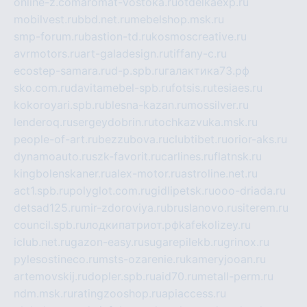
online-z.com
aromat-vostoka.ru
otdelkaexp.ru
mobilvest.ru
bbd.net.ru
mebelshop.msk.ru
smp-forum.ru
bastion-td.ru
kosmoscreative.ru
avrmotors.ru
art-galadesign.ru
tiffany-c.ru
ecostep-samara.ru
d-p.spb.ru
галактика73.рф
sko.com.ru
davitamebel-spb.ru
fotsis.ru
tesiaes.ru
kokoroyari.spb.ru
blesna-kazan.ru
mossilver.ru
lenderoq.ru
sergeydobrin.ru
tochkazvuka.msk.ru
people-of-art.ru
bezzubova.ru
clubtibet.ru
orior-aks.ru
dynamoauto.ru
szk-favorit.ru
carlines.ru
flatnsk.ru
kingbolenskaner.ru
alex-motor.ru
astroline.net.ru
act1.spb.ru
polyglot.com.ru
gidlipetsk.ru
ooo-driada.ru
detsad125.ru
mir-zdoroviya.ru
bruslanovo.ru
siterem.ru
council.spb.ru
лодкипатриот.рф
kafekolizey.ru
iclub.net.ru
gazon-easy.ru
sugarepilekb.ru
grinox.ru
pylesostineco.ru
msts-ozarenie.ru
kameryjooan.ru
artemovskij.ru
dopler.spb.ru
aid70.ru
metall-perm.ru
ndm.msk.ru
ratingzooshop.ru
apiaccess.ru