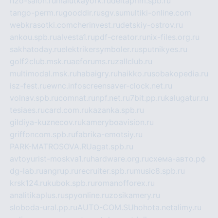
h2o-salon.ru
malutkayork.ru
deltaprim.spb.ru
tango-perm.ru
gooddir.ru
sgv.su
multiki-online.com
webkrasotki.com
cherinvest.ru
detskiy-ostrov.ru
ankou.spb.ru
alvesta1.ru
pdf-creator.ru
nix-files.org.ru
sakhatoday.ru
elektrikersymboler.ru
sputnikyes.ru
golf2club.msk.ru
aeforums.ru
zallclub.ru
multimodal.msk.ru
habaigry.ru
haikko.ru
sobakopedia.ru
isz-fest.ru
ewnc.info
screensaver-clock.net.ru
volnav.spb.ru
comnat.ru
npf.net.ru
7bit.pp.ru
kalugatur.ru
tesiaes.ru
card.com.ru
kazanka.spb.ru
gildiya-kuznecov.ru
kameryboavision.ru
griffoncom.spb.ru
fabrika-emotsiy.ru
PARK-MATROSOVA.RU
agat.spb.ru
avtoyurist-moskva1.ru
hardware.org.ru
схема-авто.рф
dg-lab.ru
angrup.ru
recruiter.spb.ru
music8.spb.ru
krsk124.ru
kubok.spb.ru
romanofforex.ru
analitikaplus.ru
spyonline.ru
zosikamery.ru
sloboda-ural.pp.ru
AUTO-COM.SU
hohota.net
alimy.ru