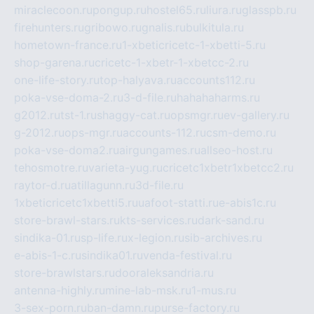
miraclecoon.ru
pongup.ru
hostel65.ru
liura.ru
glasspb.ru
firehunters.ru
gribowo.ru
gnalis.ru
bulkitula.ru
hometown-france.ru
1-xbeticricetc-1-xbetti-5.ru
shop-garena.ru
cricetc-1-xbetr-1-xbetcc-2.ru
one-life-story.ru
top-halyava.ru
accounts112.ru
poka-vse-doma-2.ru
3-d-file.ru
hahahaharms.ru
g2012.ru
tst-1.ru
shaggy-cat.ru
opsmgr.ru
ev-gallery.ru
g-2012.ru
ops-mgr.ru
accounts-112.ru
csm-demo.ru
poka-vse-doma2.ru
airgungames.ru
allseo-host.ru
tehosmotre.ru
varieta-yug.ru
cricetc1xbetr1xbetcc2.ru
raytor-d.ru
atillagunn.ru
3d-file.ru
1xbeticricetc1xbetti5.ru
uafoot-statti.ru
e-abis1c.ru
store-brawl-stars.ru
kts-services.ru
dark-sand.ru
sindika-01.ru
sp-life.ru
x-legion.ru
sib-archives.ru
e-abis-1-c.ru
sindika01.ru
venda-festival.ru
store-brawlstars.ru
dooraleksandria.ru
antenna-highly.ru
mine-lab-msk.ru
1-mus.ru
3-sex-porn.ru
ban-damn.ru
purse-factory.ru