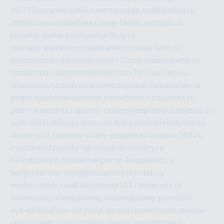
nv-750.ru
news-plain.ru
nertansaga.ru
delanalad.ru
dizfiles.ru
youtubefree.ru
aria-family.ru
roadli.ru
planeta-samara.ru
mysmartbuy.ru
matrasy-kemerovo.ru
ashanet.ru
trade-farm.ru
dotcustoms.ru
domizbrusa9x12spb.ru
autodamp.ru
narasimha.ru
djcommodities.ru
nv750.ru
x-ton.ru
newsplain.ru
cardvoice.ru
modopaper.ru
manunae.ru
gbget.ru
alfeihavsalnassr.ru
madoma.ru
tajuncos.ru
petrovkasports.ru
porno-online-besplatno.ru
splclub.ru
york-life.ru
doroga-expo.ru
ribery.ru
cleanmedicine.ru
slovar-ivrit.ru
porno-video-besplatno.ru
seks-365.ru
ovucontrol.ru
sloty-igrovyye-avtomaty.ru
ru-industriya.ru
russkoe-porno-besplatno.ru
belgorod-day.ru
digilith.ru
pichkurovlab.ru
medic-today.ru
taksu.ru
comp123.ru
don-ykt.ru
teensvoice.ru
imgsharing.ru
domashnee-porno.ru
eva-elfie.ru
foto-tur.ru
biz-doska.ru
metropoltravel.ru
veslo-i-yakor.ru
borodino-media.ru
rostotsky.ru