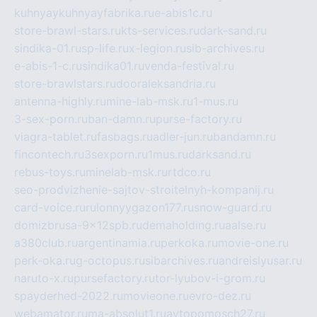
kuhnyaykuhnyayfabrika.ru
e-abis1c.ru
store-brawl-stars.ru
kts-services.ru
dark-sand.ru
sindika-01.ru
sp-life.ru
x-legion.ru
sib-archives.ru
e-abis-1-c.ru
sindika01.ru
venda-festival.ru
store-brawlstars.ru
dooraleksandria.ru
antenna-highly.ru
mine-lab-msk.ru
1-mus.ru
3-sex-porn.ru
ban-damn.ru
purse-factory.ru
viagra-tablet.ru
fasbags.ru
adler-jun.ru
bandamn.ru
fincontech.ru
3sexporn.ru
1mus.ru
darksand.ru
rebus-toys.ru
minelab-msk.ru
rtdco.ru
seo-prodvizhenie-sajtov-stroitelnyh-kompanij.ru
card-voice.ru
rulonnyygazon177.ru
snow-guard.ru
domizbrusa-9x12spb.ru
demaholding.ru
aalse.ru
a380club.ru
argentinamia.ru
perkoka.ru
movie-one.ru
perk-oka.ru
g-octopus.ru
sibarchives.ru
andreislyusar.ru
naruto-x.ru
pursefactory.ru
tor-lyubov-i-grom.ru
spayderhed-2022.ru
movieone.ru
evro-dez.ru
webamator.ru
ma-absolut1.ru
avtopomosch27.ru