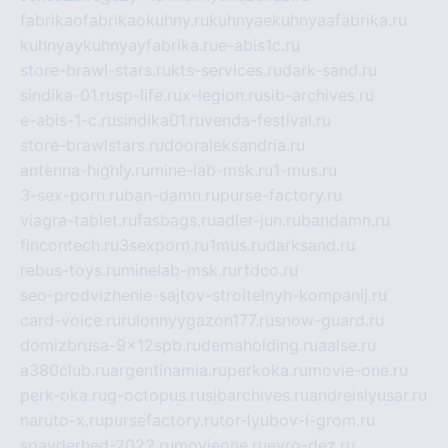
fabrikaofabrikaokuhny.ru
kuhnyaekuhnyaafabrika.ru
kuhnyaykuhnyayfabrika.ru
e-abis1c.ru
store-brawl-stars.ru
kts-services.ru
dark-sand.ru
sindika-01.ru
sp-life.ru
x-legion.ru
sib-archives.ru
e-abis-1-c.ru
sindika01.ru
venda-festival.ru
store-brawlstars.ru
dooraleksandria.ru
antenna-highly.ru
mine-lab-msk.ru
1-mus.ru
3-sex-porn.ru
ban-damn.ru
purse-factory.ru
viagra-tablet.ru
fasbags.ru
adler-jun.ru
bandamn.ru
fincontech.ru
3sexporn.ru
1mus.ru
darksand.ru
rebus-toys.ru
minelab-msk.ru
rtdco.ru
seo-prodvizhenie-sajtov-stroitelnyh-kompanij.ru
card-voice.ru
rulonnyygazon177.ru
snow-guard.ru
domizbrusa-9x12spb.ru
demaholding.ru
aalse.ru
a380club.ru
argentinamia.ru
perkoka.ru
movie-one.ru
perk-oka.ru
g-octopus.ru
sibarchives.ru
andreislyusar.ru
naruto-x.ru
pursefactory.ru
tor-lyubov-i-grom.ru
spayderhed-2022.ru
movieone.ru
evro-dez.ru