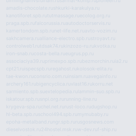
birminghamvsfulham.ru
sarmat-komp.ru
pioneeri.ru
amadis-chocolate.ru
shkurki-karakulya.ru
kanotiforet.spb.ru
tutmassage.ru
ecolog.org.ru
praga.spb.ru
falcorussia.ru
autodoctorservis.ru
kamertondom.spb.ru
net-life.net.ru
avto-vozim.ru
sakhcamera.ru
alliance-electro.spb.ru
stroyavt.ru
controlweb1.ru
tdsak74.ru
kinzozo-ru.ru
kvotka.ru
iron-snab.ru
costa-bella.ru
eugrus.pp.ru
associaciya39.ru
primexpo.spb.ru
bezmorchin.ru
ia2.ru
cpt21.ru
ispecspb.ru
regahost.ru
kolosok-elita.ru
tae-kwon.ru
consrio.com.ru
insiam.ru
avegainfo.ru
archery161.ru
bigencyclica.ru
vlast16.ru
korru.net
sarmiento.spb.su
extelopedia.ru
lammin-suo.spb.ru
iskatour.spb.ru
snpi.org.ru
running-line.ru
krygeva-spa.ru
chel.net.ru
rust-loco.ru
dugshop.ru
hl-beta.spb.ru
school494.spb.ru
mymubaby.ru
epoha-metalband.ru
ngr.spb.ru
rusgosnews.com
dieselvostok.ru
24hostel.msk.ru
w-dev.ru
f-ship.ru