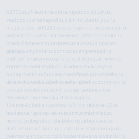
03223.ru
ufille.ru
krasotata.ru
prazdnikdushi.ru
veetbox.ru
cinemapost.ru
ciam-fr.ru
kraft-you.ru
mega-press.ru
03223.ru
web-explore.ru
rastenuya.ru
eurovision-russia.ru
strah-news.ru
freeride-team.ru
itrack-24.ru
sexshopexpress.ru
autostudiopro.ru
alabuga-cityhotel.ru
pornv.ru
atlantpereezd.ru
bud-em-znakomye.ru
a-cdc.ru
elektrostal-news.ru
korolevremont-market.ru
budem-znakomye.ru
oooagrosnab.ru
fpodaso.ru
emfire.ru
pro-otdelky.ru
ukrasotki.ru
seksuzbek.ru
seks-uzbek.ru
porno-vk.ru
sovratili.ru
olecoon.ru
vd-dosug.ru
adonyev.ru
rbc-news.ru
porno-skvirt.ru
krospr.ru
13autor-kolonka.ru
sormol.ru
2rich.ru
hostel-65.ru
hostserve.ru
porno-na-russkom.ru
mishinlab.ru
neznobi.ru
bigfatcc.ru
habble.ru
starbucksvia.ru
delfinet.ru
silvernano.ru
elestal.ru
vektor-doroga.ru
velotrenajery.ru
pronso54.ru
lenasever.ru
lovinskix.ru