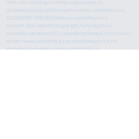
ndm.msk.ru
ratingzooshop.ru
apiaccess.ru
globalautotrade.info
bezverhovskoe.ru
drsschool.ru
ZOOSMART.SPB.RU
dalakony.ru
medikijob.ru
remontt.spb.ru
photostudia.spb.ru
myragon.ru
terramia.ru
academy62.ru
gardengallereya.ru
rti.com.ru
artem-news.ru
biserinca.ru
krasnodarkurort.com
imshowtv.ru
mebel-v-tule.ru
mobtopik.ru
pcsecurity.net.ru
tool-sib.ru
multimetrunit.ru
sp-tour.ru
fan-cs.ru
santeh-russia.ru
symbian9.net.ru
DSHAIR.RU
tmmotors.spb.ru
xjocuricopii.com
musavtomat.msk.ru
obustrojdom.ru
sovetcik.ru
ybaranovskaya.ru
ppknews.ru
cult-alshei.ru
JAPANRUSSIA.RU
proekciyamebel.ru
imper-finans.ru
rim.org.ru
glamourai.ru
brassminus.ru
zabor-pro.ru
ftn.pp.ru
dorogoe58.ru
laimengpacker.ru
kuzova-zapchasti.ru
sageerp.ru
taxodrom.ru
dsrazvitie.ru
hardcity.net.ru
ratinghomegames.ru
topservice25.ru
gubernyan.ru
gtglasslined.ru
ii4.ru
tssport.spb.ru
andorra24.com