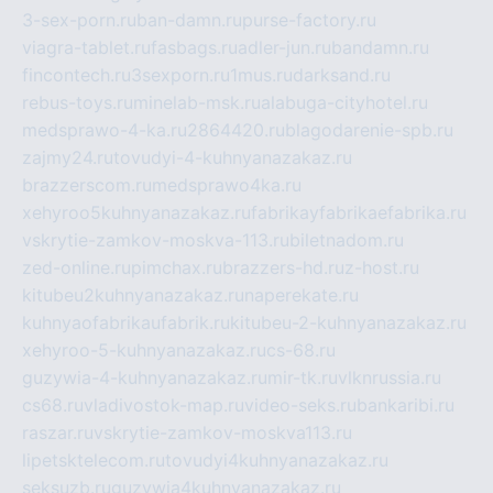
3-sex-porn.ru
ban-damn.ru
purse-factory.ru
viagra-tablet.ru
fasbags.ru
adler-jun.ru
bandamn.ru
fincontech.ru
3sexporn.ru
1mus.ru
darksand.ru
rebus-toys.ru
minelab-msk.ru
alabuga-cityhotel.ru
medsprawo-4-ka.ru
2864420.ru
blagodarenie-spb.ru
zajmy24.ru
tovudyi-4-kuhnyanazakaz.ru
brazzerscom.ru
medsprawo4ka.ru
xehyroo5kuhnyanazakaz.ru
fabrikayfabrikaefabrika.ru
vskrytie-zamkov-moskva-113.ru
biletnadom.ru
zed-online.ru
pimchax.ru
brazzers-hd.ru
z-host.ru
kitubeu2kuhnyanazakaz.ru
naperekate.ru
kuhnyaofabrikaufabrik.ru
kitubeu-2-kuhnyanazakaz.ru
xehyroo-5-kuhnyanazakaz.ru
cs-68.ru
guzywia-4-kuhnyanazakaz.ru
mir-tk.ru
vlknrussia.ru
cs68.ru
vladivostok-map.ru
video-seks.ru
bankaribi.ru
raszar.ru
vskrytie-zamkov-moskva113.ru
lipetsktelecom.ru
tovudyi4kuhnyanazakaz.ru
seksuzb.ru
guzywia4kuhnyanazakaz.ru