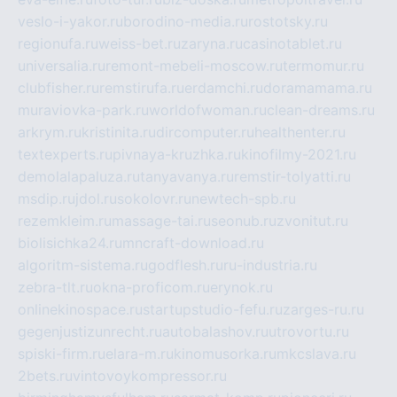
veslo-i-yakor.ru
borodino-media.ru
rostotsky.ru
regionufa.ru
weiss-bet.ru
zaryna.ru
casinotablet.ru
universalia.ru
remont-mebeli-moscow.ru
termomur.ru
clubfisher.ru
remstirufa.ru
erdamchi.ru
doramamama.ru
muraviovka-park.ru
worldofwoman.ru
clean-dreams.ru
arkrym.ru
kristinita.ru
dircomputer.ru
healthenter.ru
textexperts.ru
pivnaya-kruzhka.ru
kinofilmy-2021.ru
demolalapaluza.ru
tanyavanya.ru
remstir-tolyatti.ru
msdip.ru
jdol.ru
sokolovr.ru
newtech-spb.ru
rezemkleim.ru
massage-tai.ru
seonub.ru
zvonitut.ru
biolisichka24.ru
mncraft-download.ru
algoritm-sistema.ru
godflesh.ru
ru-industria.ru
zebra-tlt.ru
okna-proficom.ru
erynok.ru
onlinekinospace.ru
startupstudio-fefu.ru
zarges-ru.ru
gegenjustizunrecht.ru
autobalashov.ru
utrovortu.ru
spiski-firm.ru
elara-m.ru
kinomusorka.ru
mkcslava.ru
2bets.ru
vintovoykompressor.ru