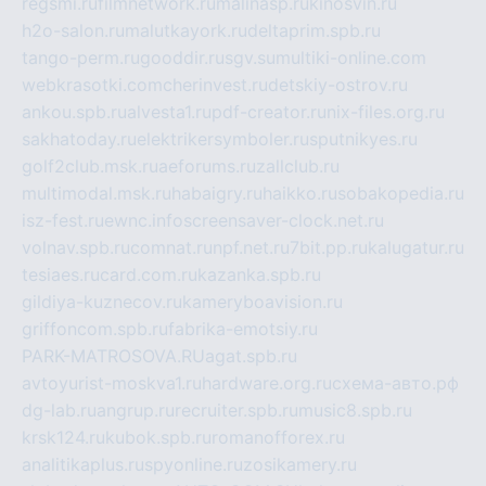
regsmi.ru
filmnetwork.ru
malinasp.ru
kinosvin.ru
h2o-salon.ru
malutkayork.ru
deltaprim.spb.ru
tango-perm.ru
gooddir.ru
sgv.su
multiki-online.com
webkrasotki.com
cherinvest.ru
detskiy-ostrov.ru
ankou.spb.ru
alvesta1.ru
pdf-creator.ru
nix-files.org.ru
sakhatoday.ru
elektrikersymboler.ru
sputnikyes.ru
golf2club.msk.ru
aeforums.ru
zallclub.ru
multimodal.msk.ru
habaigry.ru
haikko.ru
sobakopedia.ru
isz-fest.ru
ewnc.info
screensaver-clock.net.ru
volnav.spb.ru
comnat.ru
npf.net.ru
7bit.pp.ru
kalugatur.ru
tesiaes.ru
card.com.ru
kazanka.spb.ru
gildiya-kuznecov.ru
kameryboavision.ru
griffoncom.spb.ru
fabrika-emotsiy.ru
PARK-MATROSOVA.RU
agat.spb.ru
avtoyurist-moskva1.ru
hardware.org.ru
схема-авто.рф
dg-lab.ru
angrup.ru
recruiter.spb.ru
music8.spb.ru
krsk124.ru
kubok.spb.ru
romanofforex.ru
analitikaplus.ru
spyonline.ru
zosikamery.ru