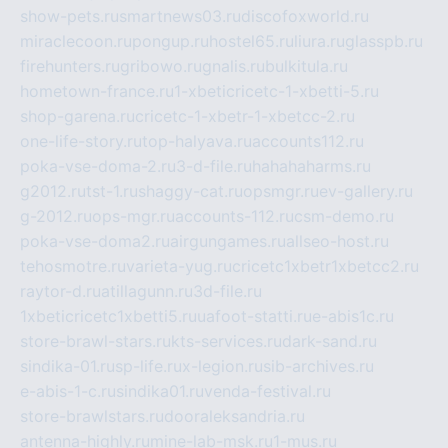
show-pets.ru
smartnews03.ru
discofoxworld.ru
miraclecoon.ru
pongup.ru
hostel65.ru
liura.ru
glasspb.ru
firehunters.ru
gribowo.ru
gnalis.ru
bulkitula.ru
hometown-france.ru
1-xbeticricetc-1-xbetti-5.ru
shop-garena.ru
cricetc-1-xbetr-1-xbetcc-2.ru
one-life-story.ru
top-halyava.ru
accounts112.ru
poka-vse-doma-2.ru
3-d-file.ru
hahahaharms.ru
g2012.ru
tst-1.ru
shaggy-cat.ru
opsmgr.ru
ev-gallery.ru
g-2012.ru
ops-mgr.ru
accounts-112.ru
csm-demo.ru
poka-vse-doma2.ru
airgungames.ru
allseo-host.ru
tehosmotre.ru
varieta-yug.ru
cricetc1xbetr1xbetcc2.ru
raytor-d.ru
atillagunn.ru
3d-file.ru
1xbeticricetc1xbetti5.ru
uafoot-statti.ru
e-abis1c.ru
store-brawl-stars.ru
kts-services.ru
dark-sand.ru
sindika-01.ru
sp-life.ru
x-legion.ru
sib-archives.ru
e-abis-1-c.ru
sindika01.ru
venda-festival.ru
store-brawlstars.ru
dooraleksandria.ru
antenna-highly.ru
mine-lab-msk.ru
1-mus.ru