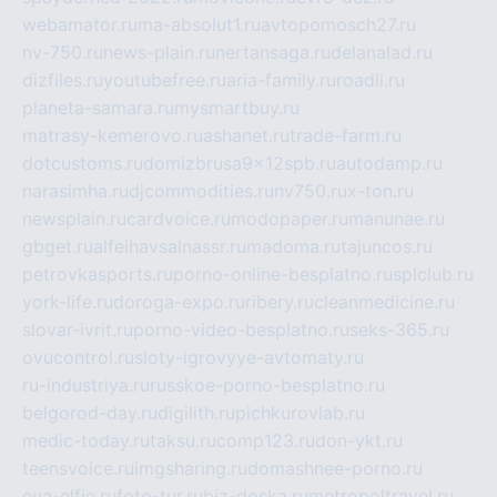
webamator.ru
ma-absolut1.ru
avtopomosch27.ru
nv-750.ru
news-plain.ru
nertansaga.ru
delanalad.ru
dizfiles.ru
youtubefree.ru
aria-family.ru
roadli.ru
planeta-samara.ru
mysmartbuy.ru
matrasy-kemerovo.ru
ashanet.ru
trade-farm.ru
dotcustoms.ru
domizbrusa9x12spb.ru
autodamp.ru
narasimha.ru
djcommodities.ru
nv750.ru
x-ton.ru
newsplain.ru
cardvoice.ru
modopaper.ru
manunae.ru
gbget.ru
alfeihavsalnassr.ru
madoma.ru
tajuncos.ru
petrovkasports.ru
porno-online-besplatno.ru
splclub.ru
york-life.ru
doroga-expo.ru
ribery.ru
cleanmedicine.ru
slovar-ivrit.ru
porno-video-besplatno.ru
seks-365.ru
ovucontrol.ru
sloty-igrovyye-avtomaty.ru
ru-industriya.ru
russkoe-porno-besplatno.ru
belgorod-day.ru
digilith.ru
pichkurovlab.ru
medic-today.ru
taksu.ru
comp123.ru
don-ykt.ru
teensvoice.ru
imgsharing.ru
domashnee-porno.ru
eva-elfie.ru
foto-tur.ru
biz-doska.ru
metropoltravel.ru