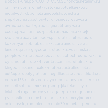
sloboda-ural.pp.ru
AUTO-COM.SU
hohota.net
alimy.ru
online-z.com
aromat-vostoka.ru
otdelkaexp.ru
mobilvest.ru
bbd.net.ru
mebelshop.msk.ru
smp-forum.ru
bastion-td.ru
kosmoscreative.ru
avrmotors.ru
art-galadesign.ru
tiffany-c.ru
ecostep-samara.ru
d-p.spb.ru
галактика73.рф
sko.com.ru
davitamebel-spb.ru
fotsis.ru
tesiaes.ru
kokoroyari.spb.ru
blesna-kazan.ru
mossilver.ru
lenderoq.ru
sergeydobrin.ru
tochkazvuka.msk.ru
people-of-art.ru
bezzubova.ru
clubtibet.ru
orior-aks.ru
dynamoauto.ru
szk-favorit.ru
carlines.ru
flatnsk.ru
kingbolenskaner.ru
alex-motor.ru
astroline.net.ru
act1.spb.ru
polyglot.com.ru
gidlipetsk.ru
ooo-driada.ru
detsad125.ru
mir-zdoroviya.ru
bruslanovo.ru
siterem.ru
council.spb.ru
лодкипатриот.рф
kafekolizey.ru
iclub.net.ru
gazon-easy.ru
sugarepilekb.ru
grinox.ru
pylesostineco.ru
msts-ozarenie.ru
kameryjooan.ru
artemovskij.ru
dopler.spb.ru
aid70.ru
metall-perm.ru