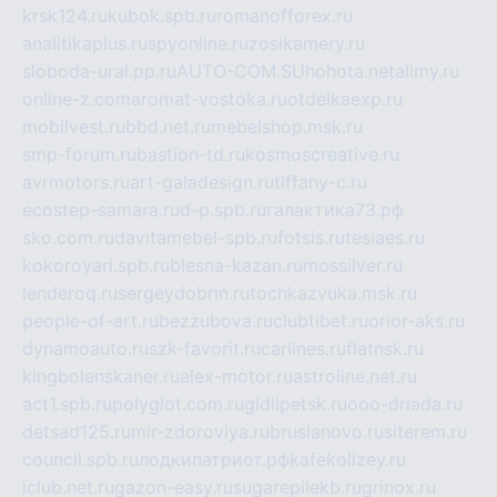
krsk124.ru
kubok.spb.ru
romanofforex.ru
analitikaplus.ru
spyonline.ru
zosikamery.ru
sloboda-ural.pp.ru
AUTO-COM.SU
hohota.net
alimy.ru
online-z.com
aromat-vostoka.ru
otdelkaexp.ru
mobilvest.ru
bbd.net.ru
mebelshop.msk.ru
smp-forum.ru
bastion-td.ru
kosmoscreative.ru
avrmotors.ru
art-galadesign.ru
tiffany-c.ru
ecostep-samara.ru
d-p.spb.ru
галактика73.рф
sko.com.ru
davitamebel-spb.ru
fotsis.ru
tesiaes.ru
kokoroyari.spb.ru
blesna-kazan.ru
mossilver.ru
lenderoq.ru
sergeydobrin.ru
tochkazvuka.msk.ru
people-of-art.ru
bezzubova.ru
clubtibet.ru
orior-aks.ru
dynamoauto.ru
szk-favorit.ru
carlines.ru
flatnsk.ru
kingbolenskaner.ru
alex-motor.ru
astroline.net.ru
act1.spb.ru
polyglot.com.ru
gidlipetsk.ru
ooo-driada.ru
detsad125.ru
mir-zdoroviya.ru
bruslanovo.ru
siterem.ru
council.spb.ru
лодкипатриот.рф
kafekolizey.ru
iclub.net.ru
gazon-easy.ru
sugarepilekb.ru
grinox.ru