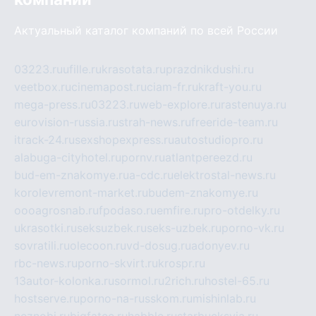
Актуальный каталог компаний по всей России
03223.ru
ufille.ru
krasotata.ru
prazdnikdushi.ru
veetbox.ru
cinemapost.ru
ciam-fr.ru
kraft-you.ru
mega-press.ru
03223.ru
web-explore.ru
rastenuya.ru
eurovision-russia.ru
strah-news.ru
freeride-team.ru
itrack-24.ru
sexshopexpress.ru
autostudiopro.ru
alabuga-cityhotel.ru
pornv.ru
atlantpereezd.ru
bud-em-znakomye.ru
a-cdc.ru
elektrostal-news.ru
korolevremont-market.ru
budem-znakomye.ru
oooagrosnab.ru
fpodaso.ru
emfire.ru
pro-otdelky.ru
ukrasotki.ru
seksuzbek.ru
seks-uzbek.ru
porno-vk.ru
sovratili.ru
olecoon.ru
vd-dosug.ru
adonyev.ru
rbc-news.ru
porno-skvirt.ru
krospr.ru
13autor-kolonka.ru
sormol.ru
2rich.ru
hostel-65.ru
hostserve.ru
porno-na-russkom.ru
mishinlab.ru
neznobi.ru
bigfatcc.ru
habble.ru
starbucksvia.ru