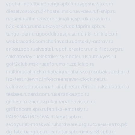
epoha-metalband.ru
ngr.spb.ru
rusgosnews.com
dieselvostok.ru
24hostel.msk.ru
w-dev.ru
f-ship.ru
regsmi.ru
filmnetwork.ru
malinasp.ru
kinosvin.ru
h2o-salon.ru
malutkayork.ru
deltaprim.spb.ru
tango-perm.ru
gooddir.ru
sgv.su
multiki-online.com
webkrasotki.com
cherinvest.ru
detskiy-ostrov.ru
ankou.spb.ru
alvesta1.ru
pdf-creator.ru
nix-files.org.ru
sakhatoday.ru
elektrikersymboler.ru
sputnikyes.ru
golf2club.msk.ru
aeforums.ru
zallclub.ru
multimodal.msk.ru
habaigry.ru
haikko.ru
sobakopedia.ru
isz-fest.ru
ewnc.info
screensaver-clock.net.ru
volnav.spb.ru
comnat.ru
npf.net.ru
7bit.pp.ru
kalugatur.ru
tesiaes.ru
card.com.ru
kazanka.spb.ru
gildiya-kuznecov.ru
kameryboavision.ru
griffoncom.spb.ru
fabrika-emotsiy.ru
PARK-MATROSOVA.RU
agat.spb.ru
avtoyurist-moskva1.ru
hardware.org.ru
схема-авто.рф
dg-lab.ru
angrup.ru
recruiter.spb.ru
music8.spb.ru