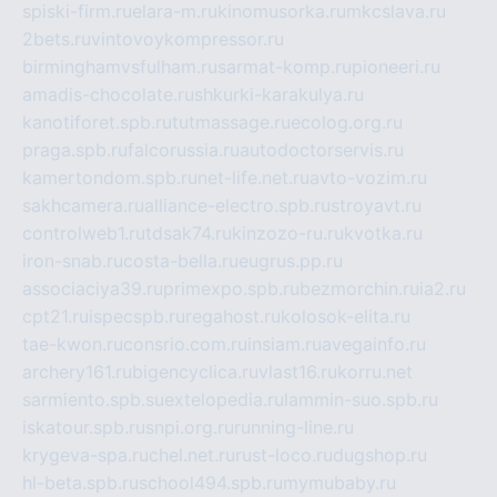
spiski-firm.ru
elara-m.ru
kinomusorka.ru
mkcslava.ru
2bets.ru
vintovoykompressor.ru
birminghamvsfulham.ru
sarmat-komp.ru
pioneeri.ru
amadis-chocolate.ru
shkurki-karakulya.ru
kanotiforet.spb.ru
tutmassage.ru
ecolog.org.ru
praga.spb.ru
falcorussia.ru
autodoctorservis.ru
kamertondom.spb.ru
net-life.net.ru
avto-vozim.ru
sakhcamera.ru
alliance-electro.spb.ru
stroyavt.ru
controlweb1.ru
tdsak74.ru
kinzozo-ru.ru
kvotka.ru
iron-snab.ru
costa-bella.ru
eugrus.pp.ru
associaciya39.ru
primexpo.spb.ru
bezmorchin.ru
ia2.ru
cpt21.ru
ispecspb.ru
regahost.ru
kolosok-elita.ru
tae-kwon.ru
consrio.com.ru
insiam.ru
avegainfo.ru
archery161.ru
bigencyclica.ru
vlast16.ru
korru.net
sarmiento.spb.su
extelopedia.ru
lammin-suo.spb.ru
iskatour.spb.ru
snpi.org.ru
running-line.ru
krygeva-spa.ru
chel.net.ru
rust-loco.ru
dugshop.ru
hl-beta.spb.ru
school494.spb.ru
mymubaby.ru