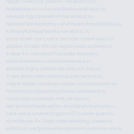
raszar.ru
vskrytie-zamkov-moskva113.ru
lipetsktelecom.ru
tovudyi4kuhnyanazakaz.ru
seksuzb.ru
guzywia4kuhnyanazakaz.ru
fabrikaofabrikaokuhny.ru
kuhnyaekuhnyaafabrika.ru
kuhnyaykuhnyayfabrika.ru
e-abis1c.ru
store-brawl-stars.ru
kts-services.ru
dark-sand.ru
sindika-01.ru
sp-life.ru
x-legion.ru
sib-archives.ru
e-abis-1-c.ru
sindika01.ru
venda-festival.ru
store-brawlstars.ru
dooraleksandria.ru
antenna-highly.ru
mine-lab-msk.ru
1-mus.ru
3-sex-porn.ru
ban-damn.ru
purse-factory.ru
viagra-tablet.ru
fasbags.ru
adler-jun.ru
bandamn.ru
fincontech.ru
3sexporn.ru
1mus.ru
darksand.ru
rebus-toys.ru
minelab-msk.ru
rtdco.ru
seo-prodvizhenie-sajtov-stroitelnyh-kompanij.ru
card-voice.ru
rulonnyygazon177.ru
snow-guard.ru
domizbrusa-9x12spb.ru
demaholding.ru
aalse.ru
a380club.ru
argentinamia.ru
perkoka.ru
movie-one.ru