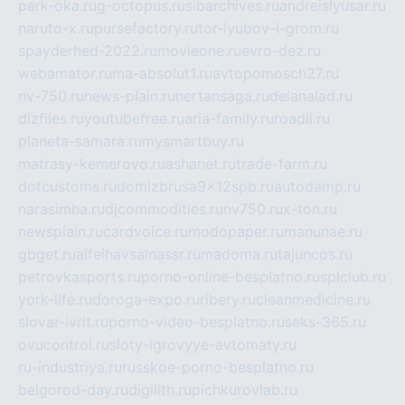
perk-oka.ru
g-octopus.ru
sibarchives.ru
andreislyusar.ru
naruto-x.ru
pursefactory.ru
tor-lyubov-i-grom.ru
spayderhed-2022.ru
movieone.ru
evro-dez.ru
webamator.ru
ma-absolut1.ru
avtopomosch27.ru
nv-750.ru
news-plain.ru
nertansaga.ru
delanalad.ru
dizfiles.ru
youtubefree.ru
aria-family.ru
roadli.ru
planeta-samara.ru
mysmartbuy.ru
matrasy-kemerovo.ru
ashanet.ru
trade-farm.ru
dotcustoms.ru
domizbrusa9x12spb.ru
autodamp.ru
narasimha.ru
djcommodities.ru
nv750.ru
x-ton.ru
newsplain.ru
cardvoice.ru
modopaper.ru
manunae.ru
gbget.ru
alfeihavsalnassr.ru
madoma.ru
tajuncos.ru
petrovkasports.ru
porno-online-besplatno.ru
splclub.ru
york-life.ru
doroga-expo.ru
ribery.ru
cleanmedicine.ru
slovar-ivrit.ru
porno-video-besplatno.ru
seks-365.ru
ovucontrol.ru
sloty-igrovyye-avtomaty.ru
ru-industriya.ru
russkoe-porno-besplatno.ru
belgorod-day.ru
digilith.ru
pichkurovlab.ru