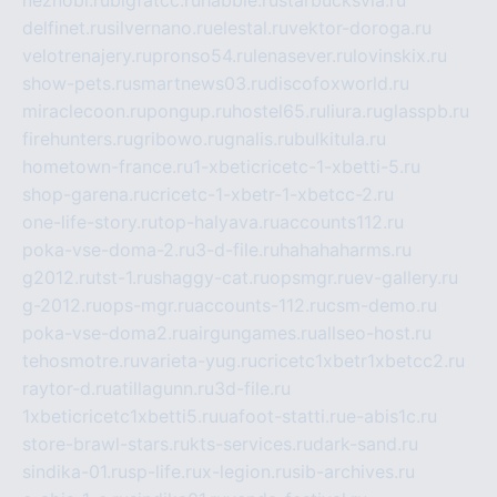
delfinet.ru
silvernano.ru
elestal.ru
vektor-doroga.ru
velotrenajery.ru
pronso54.ru
lenasever.ru
lovinskix.ru
show-pets.ru
smartnews03.ru
discofoxworld.ru
miraclecoon.ru
pongup.ru
hostel65.ru
liura.ru
glasspb.ru
firehunters.ru
gribowo.ru
gnalis.ru
bulkitula.ru
hometown-france.ru
1-xbeticricetc-1-xbetti-5.ru
shop-garena.ru
cricetc-1-xbetr-1-xbetcc-2.ru
one-life-story.ru
top-halyava.ru
accounts112.ru
poka-vse-doma-2.ru
3-d-file.ru
hahahaharms.ru
g2012.ru
tst-1.ru
shaggy-cat.ru
opsmgr.ru
ev-gallery.ru
g-2012.ru
ops-mgr.ru
accounts-112.ru
csm-demo.ru
poka-vse-doma2.ru
airgungames.ru
allseo-host.ru
tehosmotre.ru
varieta-yug.ru
cricetc1xbetr1xbetcc2.ru
raytor-d.ru
atillagunn.ru
3d-file.ru
1xbeticricetc1xbetti5.ru
uafoot-statti.ru
e-abis1c.ru
store-brawl-stars.ru
kts-services.ru
dark-sand.ru
sindika-01.ru
sp-life.ru
x-legion.ru
sib-archives.ru