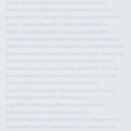
medic-today.ru
taksu.ru
comp123.ru
don-ykt.ru
teensvoice.ru
imgsharing.ru
domashnee-porno.ru
eva-elfie.ru
foto-tur.ru
biz-doska.ru
metropoltravel.ru
veslo-i-yakor.ru
borodino-media.ru
rostotsky.ru
regionufa.ru
weiss-bet.ru
zaryna.ru
casinotablet.ru
universalia.ru
remont-mebeli-moscow.ru
termomur.ru
clubfisher.ru
remstirufa.ru
erdamchi.ru
doramamama.ru
muraviovka-park.ru
worldofwoman.ru
clean-dreams.ru
arkrym.ru
kristinita.ru
dircomputer.ru
healthenter.ru
textexperts.ru
pivnaya-kruzhka.ru
kinofilmy-2021.ru
demolalapaluza.ru
tanyavanya.ru
remstir-tolyatti.ru
msdip.ru
jdol.ru
sokolovr.ru
newtech-spb.ru
rezemkleim.ru
massage-tai.ru
seonub.ru
zvonitut.ru
biolisichka24.ru
mncraft-download.ru
algoritm-sistema.ru
godflesh.ru
ru-industria.ru
zebra-tlt.ru
okna-proficom.ru
erynok.ru
onlinekinospace.ru
startupstudio-fefu.ru
zarges-ru.ru
gegenjustizunrecht.ru
autobalashov.ru
utrovortu.ru