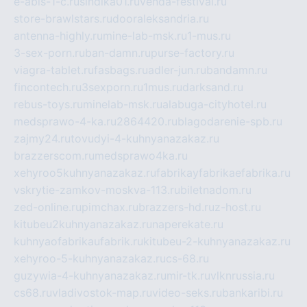
e-abis-1-c.ru
sindika01.ru
venda-festival.ru
store-brawlstars.ru
dooraleksandria.ru
antenna-highly.ru
mine-lab-msk.ru
1-mus.ru
3-sex-porn.ru
ban-damn.ru
purse-factory.ru
viagra-tablet.ru
fasbags.ru
adler-jun.ru
bandamn.ru
fincontech.ru
3sexporn.ru
1mus.ru
darksand.ru
rebus-toys.ru
minelab-msk.ru
alabuga-cityhotel.ru
medsprawo-4-ka.ru
2864420.ru
blagodarenie-spb.ru
zajmy24.ru
tovudyi-4-kuhnyanazakaz.ru
brazzerscom.ru
medsprawo4ka.ru
xehyroo5kuhnyanazakaz.ru
fabrikayfabrikaefabrika.ru
vskrytie-zamkov-moskva-113.ru
biletnadom.ru
zed-online.ru
pimchax.ru
brazzers-hd.ru
z-host.ru
kitubeu2kuhnyanazakaz.ru
naperekate.ru
kuhnyaofabrikaufabrik.ru
kitubeu-2-kuhnyanazakaz.ru
xehyroo-5-kuhnyanazakaz.ru
cs-68.ru
guzywia-4-kuhnyanazakaz.ru
mir-tk.ru
vlknrussia.ru
cs68.ru
vladivostok-map.ru
video-seks.ru
bankaribi.ru