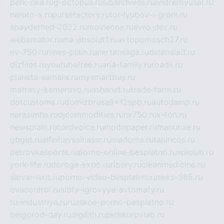
perk-oka.ru
g-octopus.ru
sibarchives.ru
andreislyusar.ru
naruto-x.ru
pursefactory.ru
tor-lyubov-i-grom.ru
spayderhed-2022.ru
movieone.ru
evro-dez.ru
webamator.ru
ma-absolut1.ru
avtopomosch27.ru
nv-750.ru
news-plain.ru
nertansaga.ru
delanalad.ru
dizfiles.ru
youtubefree.ru
aria-family.ru
roadli.ru
planeta-samara.ru
mysmartbuy.ru
matrasy-kemerovo.ru
ashanet.ru
trade-farm.ru
dotcustoms.ru
domizbrusa9x12spb.ru
autodamp.ru
narasimha.ru
djcommodities.ru
nv750.ru
x-ton.ru
newsplain.ru
cardvoice.ru
modopaper.ru
manunae.ru
gbget.ru
alfeihavsalnassr.ru
madoma.ru
tajuncos.ru
petrovkasports.ru
porno-online-besplatno.ru
splclub.ru
york-life.ru
doroga-expo.ru
ribery.ru
cleanmedicine.ru
slovar-ivrit.ru
porno-video-besplatno.ru
seks-365.ru
ovucontrol.ru
sloty-igrovyye-avtomaty.ru
ru-industriya.ru
russkoe-porno-besplatno.ru
belgorod-day.ru
digilith.ru
pichkurovlab.ru