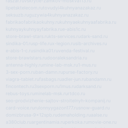
raszar.ru
vskrytie-zamkov-moskva113.ru
lipetsktelecom.ru
tovudyi4kuhnyanazakaz.ru
seksuzb.ru
guzywia4kuhnyanazakaz.ru
fabrikaofabrikaokuhny.ru
kuhnyaekuhnyaafabrika.ru
kuhnyaykuhnyayfabrika.ru
e-abis1c.ru
store-brawl-stars.ru
kts-services.ru
dark-sand.ru
sindika-01.ru
sp-life.ru
x-legion.ru
sib-archives.ru
e-abis-1-c.ru
sindika01.ru
venda-festival.ru
store-brawlstars.ru
dooraleksandria.ru
antenna-highly.ru
mine-lab-msk.ru
1-mus.ru
3-sex-porn.ru
ban-damn.ru
purse-factory.ru
viagra-tablet.ru
fasbags.ru
adler-jun.ru
bandamn.ru
fincontech.ru
3sexporn.ru
1mus.ru
darksand.ru
rebus-toys.ru
minelab-msk.ru
rtdco.ru
seo-prodvizhenie-sajtov-stroitelnyh-kompanij.ru
card-voice.ru
rulonnyygazon177.ru
snow-guard.ru
domizbrusa-9x12spb.ru
demaholding.ru
aalse.ru
a380club.ru
argentinamia.ru
perkoka.ru
movie-one.ru