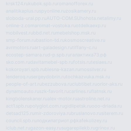
krsk124.ru
kubok.spb.ru
romanofforex.ru
analitikaplus.ru
spyonline.ru
zosikamery.ru
sloboda-ural.pp.ru
AUTO-COM.SU
hohota.net
alimy.ru
online-z.com
aromat-vostoka.ru
otdelkaexp.ru
mobilvest.ru
bbd.net.ru
mebelshop.msk.ru
smp-forum.ru
bastion-td.ru
kosmoscreative.ru
avrmotors.ru
art-galadesign.ru
tiffany-c.ru
ecostep-samara.ru
d-p.spb.ru
галактика73.рф
sko.com.ru
davitamebel-spb.ru
fotsis.ru
tesiaes.ru
kokoroyari.spb.ru
blesna-kazan.ru
mossilver.ru
lenderoq.ru
sergeydobrin.ru
tochkazvuka.msk.ru
people-of-art.ru
bezzubova.ru
clubtibet.ru
orior-aks.ru
dynamoauto.ru
szk-favorit.ru
carlines.ru
flatnsk.ru
kingbolenskaner.ru
alex-motor.ru
astroline.net.ru
act1.spb.ru
polyglot.com.ru
gidlipetsk.ru
ooo-driada.ru
detsad125.ru
mir-zdoroviya.ru
bruslanovo.ru
siterem.ru
council.spb.ru
лодкипатриот.рф
kafekolizey.ru
iclub.net.ru
gazon-easy.ru
sugarepilekb.ru
grinox.ru