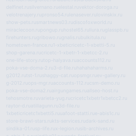
delfinet.ru
silvernano.ru
elestal.ru
vektor-doroga.ru
velotrenajery.ru
pronso54.ru
lenasever.ru
lovinskix.ru
show-pets.ru
smartnews03.ru
discofoxworld.ru
miraclecoon.ru
pongup.ru
hostel65.ru
liura.ru
glasspb.ru
firehunters.ru
gribowo.ru
gnalis.ru
bulkitula.ru
hometown-france.ru
1-xbeticricetc-1-xbetti-5.ru
shop-garena.ru
cricetc-1-xbetr-1-xbetcc-2.ru
one-life-story.ru
top-halyava.ru
accounts112.ru
poka-vse-doma-2.ru
3-d-file.ru
hahahaharms.ru
g2012.ru
tst-1.ru
shaggy-cat.ru
opsmgr.ru
ev-gallery.ru
g-2012.ru
ops-mgr.ru
accounts-112.ru
csm-demo.ru
poka-vse-doma2.ru
airgungames.ru
allseo-host.ru
tehosmotre.ru
varieta-yug.ru
cricetc1xbetr1xbetcc2.ru
raytor-d.ru
atillagunn.ru
3d-file.ru
1xbeticricetc1xbetti5.ru
uafoot-statti.ru
e-abis1c.ru
store-brawl-stars.ru
kts-services.ru
dark-sand.ru
sindika-01.ru
sp-life.ru
x-legion.ru
sib-archives.ru