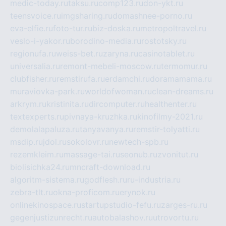
medic-today.ru
taksu.ru
comp123.ru
don-ykt.ru
teensvoice.ru
imgsharing.ru
domashnee-porno.ru
eva-elfie.ru
foto-tur.ru
biz-doska.ru
metropoltravel.ru
veslo-i-yakor.ru
borodino-media.ru
rostotsky.ru
regionufa.ru
weiss-bet.ru
zaryna.ru
casinotablet.ru
universalia.ru
remont-mebeli-moscow.ru
termomur.ru
clubfisher.ru
remstirufa.ru
erdamchi.ru
doramamama.ru
muraviovka-park.ru
worldofwoman.ru
clean-dreams.ru
arkrym.ru
kristinita.ru
dircomputer.ru
healthenter.ru
textexperts.ru
pivnaya-kruzhka.ru
kinofilmy-2021.ru
demolalapaluza.ru
tanyavanya.ru
remstir-tolyatti.ru
msdip.ru
jdol.ru
sokolovr.ru
newtech-spb.ru
rezemkleim.ru
massage-tai.ru
seonub.ru
zvonitut.ru
biolisichka24.ru
mncraft-download.ru
algoritm-sistema.ru
godflesh.ru
ru-industria.ru
zebra-tlt.ru
okna-proficom.ru
erynok.ru
onlinekinospace.ru
startupstudio-fefu.ru
zarges-ru.ru
gegenjustizunrecht.ru
autobalashov.ru
utrovortu.ru