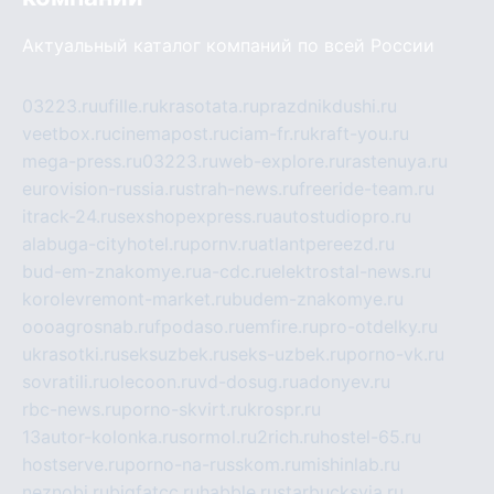
Актуальный каталог компаний по всей России
03223.ru
ufille.ru
krasotata.ru
prazdnikdushi.ru
veetbox.ru
cinemapost.ru
ciam-fr.ru
kraft-you.ru
mega-press.ru
03223.ru
web-explore.ru
rastenuya.ru
eurovision-russia.ru
strah-news.ru
freeride-team.ru
itrack-24.ru
sexshopexpress.ru
autostudiopro.ru
alabuga-cityhotel.ru
pornv.ru
atlantpereezd.ru
bud-em-znakomye.ru
a-cdc.ru
elektrostal-news.ru
korolevremont-market.ru
budem-znakomye.ru
oooagrosnab.ru
fpodaso.ru
emfire.ru
pro-otdelky.ru
ukrasotki.ru
seksuzbek.ru
seks-uzbek.ru
porno-vk.ru
sovratili.ru
olecoon.ru
vd-dosug.ru
adonyev.ru
rbc-news.ru
porno-skvirt.ru
krospr.ru
13autor-kolonka.ru
sormol.ru
2rich.ru
hostel-65.ru
hostserve.ru
porno-na-russkom.ru
mishinlab.ru
neznobi.ru
bigfatcc.ru
habble.ru
starbucksvia.ru