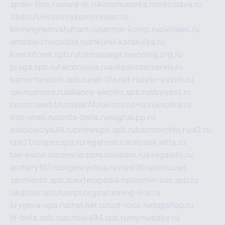
spiski-firm.ru
elara-m.ru
kinomusorka.ru
mkcslava.ru
2bets.ru
vintovoykompressor.ru
birminghamvsfulham.ru
sarmat-komp.ru
pioneeri.ru
amadis-chocolate.ru
shkurki-karakulya.ru
kanotiforet.spb.ru
tutmassage.ru
ecolog.org.ru
praga.spb.ru
falcorussia.ru
autodoctorservis.ru
kamertondom.spb.ru
net-life.net.ru
avto-vozim.ru
sakhcamera.ru
alliance-electro.spb.ru
stroyavt.ru
controlweb1.ru
tdsak74.ru
kinzozo-ru.ru
kvotka.ru
iron-snab.ru
costa-bella.ru
eugrus.pp.ru
associaciya39.ru
primexpo.spb.ru
bezmorchin.ru
ia2.ru
cpt21.ru
ispecspb.ru
regahost.ru
kolosok-elita.ru
tae-kwon.ru
consrio.com.ru
insiam.ru
avegainfo.ru
archery161.ru
bigencyclica.ru
vlast16.ru
korru.net
sarmiento.spb.su
extelopedia.ru
lammin-suo.spb.ru
iskatour.spb.ru
snpi.org.ru
running-line.ru
krygeva-spa.ru
chel.net.ru
rust-loco.ru
dugshop.ru
hl-beta.spb.ru
school494.spb.ru
mymubaby.ru