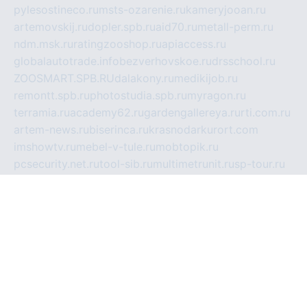
pylesostineco.ru
msts-ozarenie.ru
kameryjooan.ru
artemovskij.ru
dopler.spb.ru
aid70.ru
metall-perm.ru
ndm.msk.ru
ratingzooshop.ru
apiaccess.ru
globalautotrade.info
bezverhovskoe.ru
drsschool.ru
ZOOSMART.SPB.RU
dalakony.ru
medikijob.ru
remontt.spb.ru
photostudia.spb.ru
myragon.ru
terramia.ru
academy62.ru
gardengallereya.ru
rti.com.ru
artem-news.ru
biserinca.ru
krasnodarkurort.com
imshowtv.ru
mebel-v-tule.ru
mobtopik.ru
pcsecurity.net.ru
tool-sib.ru
multimetrunit.ru
sp-tour.ru
fan-cs.ru
santeh-russia.ru
symbian9.net.ru
DSHAIR.RU
tmmotors.spb.ru
xjocuricopii.com
musavtomat.msk.ru
obustrojdom.ru
sovetcik.ru
ybaranovskaya.ru
ppknews.ru
cult-alshei.ru
JAPANRUSSIA.RU
proekciyamebel.ru
imper-finans.ru
rim.org.ru
glamourai.ru
brassminus.ru
zabor-pro.ru
ftn.pp.ru
dorogoe58.ru
laimengpacker.ru
kuzova-zapchasti.ru
sageerp.ru
taxodrom.ru
dsrazvitie.ru
hardcity.net.ru