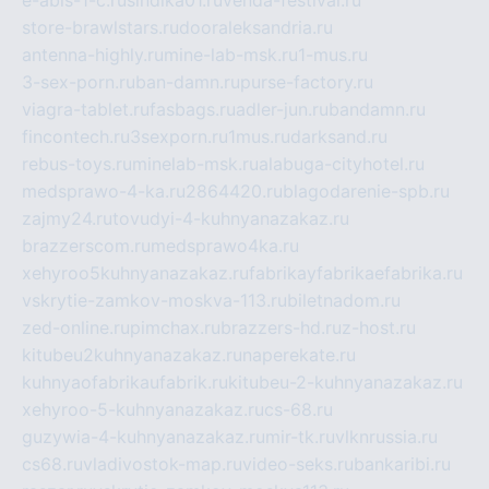
e-abis-1-c.ru
sindika01.ru
venda-festival.ru
store-brawlstars.ru
dooraleksandria.ru
antenna-highly.ru
mine-lab-msk.ru
1-mus.ru
3-sex-porn.ru
ban-damn.ru
purse-factory.ru
viagra-tablet.ru
fasbags.ru
adler-jun.ru
bandamn.ru
fincontech.ru
3sexporn.ru
1mus.ru
darksand.ru
rebus-toys.ru
minelab-msk.ru
alabuga-cityhotel.ru
medsprawo-4-ka.ru
2864420.ru
blagodarenie-spb.ru
zajmy24.ru
tovudyi-4-kuhnyanazakaz.ru
brazzerscom.ru
medsprawo4ka.ru
xehyroo5kuhnyanazakaz.ru
fabrikayfabrikaefabrika.ru
vskrytie-zamkov-moskva-113.ru
biletnadom.ru
zed-online.ru
pimchax.ru
brazzers-hd.ru
z-host.ru
kitubeu2kuhnyanazakaz.ru
naperekate.ru
kuhnyaofabrikaufabrik.ru
kitubeu-2-kuhnyanazakaz.ru
xehyroo-5-kuhnyanazakaz.ru
cs-68.ru
guzywia-4-kuhnyanazakaz.ru
mir-tk.ru
vlknrussia.ru
cs68.ru
vladivostok-map.ru
video-seks.ru
bankaribi.ru