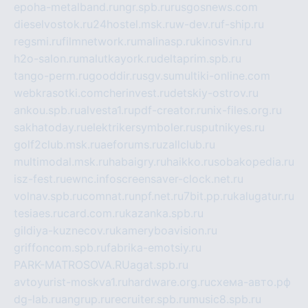
epoha-metalband.ru
ngr.spb.ru
rusgosnews.com
dieselvostok.ru
24hostel.msk.ru
w-dev.ru
f-ship.ru
regsmi.ru
filmnetwork.ru
malinasp.ru
kinosvin.ru
h2o-salon.ru
malutkayork.ru
deltaprim.spb.ru
tango-perm.ru
gooddir.ru
sgv.su
multiki-online.com
webkrasotki.com
cherinvest.ru
detskiy-ostrov.ru
ankou.spb.ru
alvesta1.ru
pdf-creator.ru
nix-files.org.ru
sakhatoday.ru
elektrikersymboler.ru
sputnikyes.ru
golf2club.msk.ru
aeforums.ru
zallclub.ru
multimodal.msk.ru
habaigry.ru
haikko.ru
sobakopedia.ru
isz-fest.ru
ewnc.info
screensaver-clock.net.ru
volnav.spb.ru
comnat.ru
npf.net.ru
7bit.pp.ru
kalugatur.ru
tesiaes.ru
card.com.ru
kazanka.spb.ru
gildiya-kuznecov.ru
kameryboavision.ru
griffoncom.spb.ru
fabrika-emotsiy.ru
PARK-MATROSOVA.RU
agat.spb.ru
avtoyurist-moskva1.ru
hardware.org.ru
схема-авто.рф
dg-lab.ru
angrup.ru
recruiter.spb.ru
music8.spb.ru