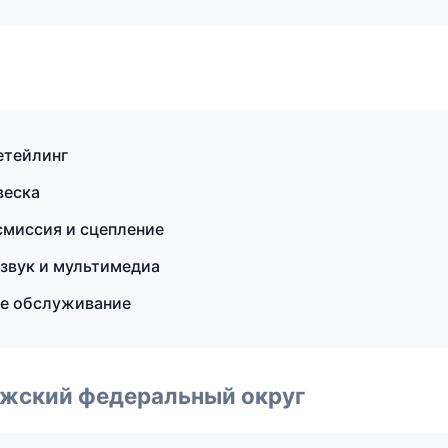
етейлинг
веска
смиссия и сцепление
озвук и мультимедиа
ое обслуживание
лжский федеральный округ