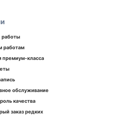
ми
е работы
м работам
м премиум-класса
меты
запись
вное обслуживание
роль качества
рый заказ редких