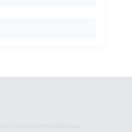
03223.ru
web-explore.ru
rastenuya.ru