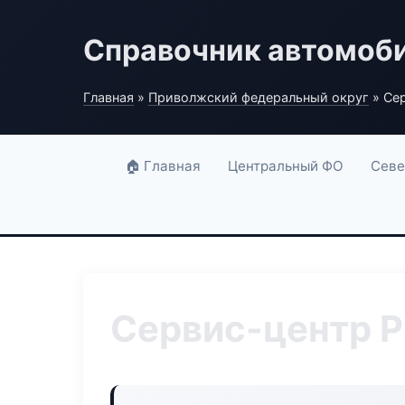
Справочник автомоб
Главная
»
Приволжский федеральный округ
» Сер
🏠 Главная
Центральный ФО
Севе
Сервис-центр P