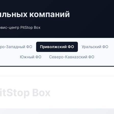
ильных компаний
вис-центр PitStop Box
ро-Западный ФО
Приволжский ФО
Уральский ФО
Южный ФО
Северо-Кавказский ФО
itStop Box