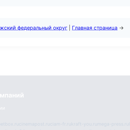
лжский федеральный округ
|
Главная страница
→
омпаний
сии
eetbox.ru
cinemapost.ru
ciam-fr.ru
kraft-you.ru
mega-press.ru