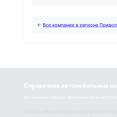
←
Все компании в регионе Приво
Справочник автомобильных к
Актуальный каталог компаний по всей Рос
03223.ru
ufille.ru
krasotata.ru
prazdnikdushi.ru
v