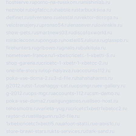
hostserve.ru
porno-na-russkom.ru
mishinlab.ru
neznobi.ru
bigfatcc.ru
habble.ru
starbucksvia.ru
delfinet.ru
silvernano.ru
elestal.ru
vektor-doroga.ru
velotrenajery.ru
pronso54.ru
lenasever.ru
lovinskix.ru
show-pets.ru
smartnews03.ru
discofoxworld.ru
miraclecoon.ru
pongup.ru
hostel65.ru
liura.ru
glasspb.ru
firehunters.ru
gribowo.ru
gnalis.ru
bulkitula.ru
hometown-france.ru
1-xbeticricetc-1-xbetti-5.ru
shop-garena.ru
cricetc-1-xbetr-1-xbetcc-2.ru
one-life-story.ru
top-halyava.ru
accounts112.ru
poka-vse-doma-2.ru
3-d-file.ru
hahahaharms.ru
g2012.ru
tst-1.ru
shaggy-cat.ru
opsmgr.ru
ev-gallery.ru
g-2012.ru
ops-mgr.ru
accounts-112.ru
csm-demo.ru
poka-vse-doma2.ru
airgungames.ru
allseo-host.ru
tehosmotre.ru
varieta-yug.ru
cricetc1xbetr1xbetcc2.ru
raytor-d.ru
atillagunn.ru
3d-file.ru
1xbeticricetc1xbetti5.ru
uafoot-statti.ru
e-abis1c.ru
store-brawl-stars.ru
kts-services.ru
dark-sand.ru