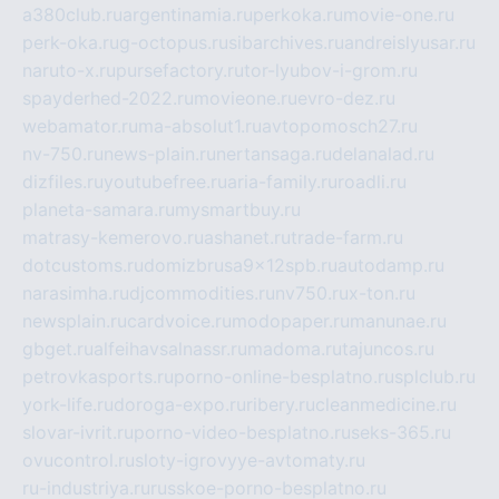
a380club.ru
argentinamia.ru
perkoka.ru
movie-one.ru
perk-oka.ru
g-octopus.ru
sibarchives.ru
andreislyusar.ru
naruto-x.ru
pursefactory.ru
tor-lyubov-i-grom.ru
spayderhed-2022.ru
movieone.ru
evro-dez.ru
webamator.ru
ma-absolut1.ru
avtopomosch27.ru
nv-750.ru
news-plain.ru
nertansaga.ru
delanalad.ru
dizfiles.ru
youtubefree.ru
aria-family.ru
roadli.ru
planeta-samara.ru
mysmartbuy.ru
matrasy-kemerovo.ru
ashanet.ru
trade-farm.ru
dotcustoms.ru
domizbrusa9x12spb.ru
autodamp.ru
narasimha.ru
djcommodities.ru
nv750.ru
x-ton.ru
newsplain.ru
cardvoice.ru
modopaper.ru
manunae.ru
gbget.ru
alfeihavsalnassr.ru
madoma.ru
tajuncos.ru
petrovkasports.ru
porno-online-besplatno.ru
splclub.ru
york-life.ru
doroga-expo.ru
ribery.ru
cleanmedicine.ru
slovar-ivrit.ru
porno-video-besplatno.ru
seks-365.ru
ovucontrol.ru
sloty-igrovyye-avtomaty.ru
ru-industriya.ru
russkoe-porno-besplatno.ru