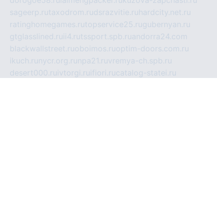
sageerp.ru
taxodrom.ru
dsrazvitie.ru
hardcity.net.ru
ratinghomegames.ru
topservice25.ru
gubernyan.ru
gtglasslined.ru
ii4.ru
tssport.spb.ru
andorra24.com
blackwallstreet.ru
oboimos.ru
optim-doors.com.ru
ikuch.ru
nycr.org.ru
npa21.ru
vremya-ch.spb.ru
desert000.ru
ivtorgi.ru
ifiori.ru
catalog-statei.ru
dcv.org.ru
spetsmaster174.ru
ipkameryhiseeu.ru
dum26.ru
ruspol.spb.ru
fr-opendp.ru
kam-solnyshko.ru
cheyenne-arapaho.ru
sevzapmetal.spb.ru
ted-lapidus.spb.ru
parasite-eliminator.ru
sigma-complete.ru
modernworld.ru
dama-moda.ru
eholot-group.ru
sk-nvkz.ru
DRONGOLD.RU
democratia2.ru
i-farmer.ru
mass-sport.org
jablonex.spb.ru
bookmess.ru
linkword.ru
refineua.com.ru
cs-spec.net.ru
altay-mebel.ru
DNK-THEATRE.RU
mechaniks.spb.ru
ipcamtechage.ru
skosta.ru
a-sun.ru
stroy-ldsp.ru
snowlands.org.ru