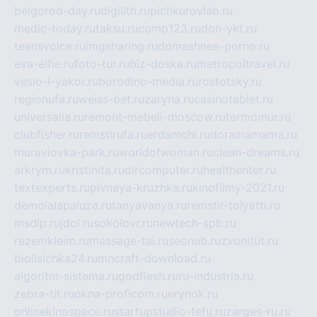
belgorod-day.ru
digilith.ru
pichkurovlab.ru
medic-today.ru
taksu.ru
comp123.ru
don-ykt.ru
teensvoice.ru
imgsharing.ru
domashnee-porno.ru
eva-elfie.ru
foto-tur.ru
biz-doska.ru
metropoltravel.ru
veslo-i-yakor.ru
borodino-media.ru
rostotsky.ru
regionufa.ru
weiss-bet.ru
zaryna.ru
casinotablet.ru
universalia.ru
remont-mebeli-moscow.ru
termomur.ru
clubfisher.ru
remstirufa.ru
erdamchi.ru
doramamama.ru
muraviovka-park.ru
worldofwoman.ru
clean-dreams.ru
arkrym.ru
kristinita.ru
dircomputer.ru
healthenter.ru
textexperts.ru
pivnaya-kruzhka.ru
kinofilmy-2021.ru
demolalapaluza.ru
tanyavanya.ru
remstir-tolyatti.ru
msdip.ru
jdol.ru
sokolovr.ru
newtech-spb.ru
rezemkleim.ru
massage-tai.ru
seonub.ru
zvonitut.ru
biolisichka24.ru
mncraft-download.ru
algoritm-sistema.ru
godflesh.ru
ru-industria.ru
zebra-tlt.ru
okna-proficom.ru
erynok.ru
onlinekinospace.ru
startupstudio-fefu.ru
zarges-ru.ru