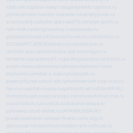
iclub.net.ru
gazon-easy.ru
sugarepilekb.ru
grinox.ru
pylesostineco.ru
msts-ozarenie.ru
kameryjooan.ru
artemovskij.ru
dopler.spb.ru
aid70.ru
metall-perm.ru
ndm.msk.ru
ratingzooshop.ru
apiaccess.ru
globalautotrade.info
bezverhovskoe.ru
drsschool.ru
ZOOSMART.SPB.RU
dalakony.ru
medikijob.ru
remontt.spb.ru
photostudia.spb.ru
myragon.ru
terramia.ru
academy62.ru
gardengallereya.ru
rti.com.ru
artem-news.ru
biserinca.ru
krasnodarkurort.com
imshowtv.ru
mebel-v-tule.ru
mobtopik.ru
pcsecurity.net.ru
tool-sib.ru
multimetrunit.ru
sp-tour.ru
fan-cs.ru
santeh-russia.ru
symbian9.net.ru
DSHAIR.RU
tmmotors.spb.ru
xjocuricopii.com
musavtomat.msk.ru
obustrojdom.ru
sovetcik.ru
ybaranovskaya.ru
ppknews.ru
cult-alshei.ru
JAPANRUSSIA.RU
proekciyamebel.ru
imper-finans.ru
rim.org.ru
glamourai.ru
brassminus.ru
zabor-pro.ru
ftn.pp.ru
dorogoe58.ru
laimengpacker.ru
kuzova-zapchasti.ru