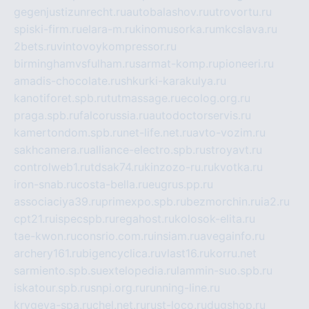
gegenjustizunrecht.ru
autobalashov.ru
utrovortu.ru
spiski-firm.ru
elara-m.ru
kinomusorka.ru
mkcslava.ru
2bets.ru
vintovoykompressor.ru
birminghamvsfulham.ru
sarmat-komp.ru
pioneeri.ru
amadis-chocolate.ru
shkurki-karakulya.ru
kanotiforet.spb.ru
tutmassage.ru
ecolog.org.ru
praga.spb.ru
falcorussia.ru
autodoctorservis.ru
kamertondom.spb.ru
net-life.net.ru
avto-vozim.ru
sakhcamera.ru
alliance-electro.spb.ru
stroyavt.ru
controlweb1.ru
tdsak74.ru
kinzozo-ru.ru
kvotka.ru
iron-snab.ru
costa-bella.ru
eugrus.pp.ru
associaciya39.ru
primexpo.spb.ru
bezmorchin.ru
ia2.ru
cpt21.ru
ispecspb.ru
regahost.ru
kolosok-elita.ru
tae-kwon.ru
consrio.com.ru
insiam.ru
avegainfo.ru
archery161.ru
bigencyclica.ru
vlast16.ru
korru.net
sarmiento.spb.su
extelopedia.ru
lammin-suo.spb.ru
iskatour.spb.ru
snpi.org.ru
running-line.ru
krygeva-spa.ru
chel.net.ru
rust-loco.ru
dugshop.ru