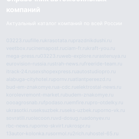
компаний
Актуальный каталог компаний по всей России
03223.ru
ufille.ru
krasotata.ru
prazdnikdushi.ru
veetbox.ru
cinemapost.ru
ciam-fr.ru
kraft-you.ru
mega-press.ru
03223.ru
web-explore.ru
rastenuya.ru
eurovision-russia.ru
strah-news.ru
freeride-team.ru
itrack-24.ru
sexshopexpress.ru
autostudiopro.ru
alabuga-cityhotel.ru
pornv.ru
atlantpereezd.ru
bud-em-znakomye.ru
a-cdc.ru
elektrostal-news.ru
korolevremont-market.ru
budem-znakomye.ru
oooagrosnab.ru
fpodaso.ru
emfire.ru
pro-otdelky.ru
ukrasotki.ru
seksuzbek.ru
seks-uzbek.ru
porno-vk.ru
sovratili.ru
olecoon.ru
vd-dosug.ru
adonyev.ru
rbc-news.ru
porno-skvirt.ru
krospr.ru
13autor-kolonka.ru
sormol.ru
2rich.ru
hostel-65.ru