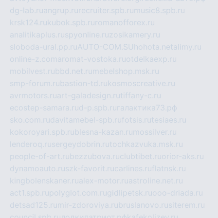
dg-lab.ru
angrup.ru
recruiter.spb.ru
music8.spb.ru
krsk124.ru
kubok.spb.ru
romanofforex.ru
analitikaplus.ru
spyonline.ru
zosikamery.ru
sloboda-ural.pp.ru
AUTO-COM.SU
hohota.net
alimy.ru
online-z.com
aromat-vostoka.ru
otdelkaexp.ru
mobilvest.ru
bbd.net.ru
mebelshop.msk.ru
smp-forum.ru
bastion-td.ru
kosmoscreative.ru
avrmotors.ru
art-galadesign.ru
tiffany-c.ru
ecostep-samara.ru
d-p.spb.ru
галактика73.рф
sko.com.ru
davitamebel-spb.ru
fotsis.ru
tesiaes.ru
kokoroyari.spb.ru
blesna-kazan.ru
mossilver.ru
lenderoq.ru
sergeydobrin.ru
tochkazvuka.msk.ru
people-of-art.ru
bezzubova.ru
clubtibet.ru
orior-aks.ru
dynamoauto.ru
szk-favorit.ru
carlines.ru
flatnsk.ru
kingbolenskaner.ru
alex-motor.ru
astroline.net.ru
act1.spb.ru
polyglot.com.ru
gidlipetsk.ru
ooo-driada.ru
detsad125.ru
mir-zdoroviya.ru
bruslanovo.ru
siterem.ru
council.spb.ru
лодкипатриот.рф
kafekolizey.ru