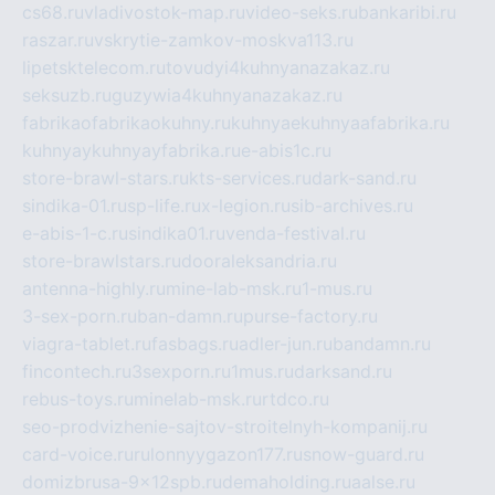
cs68.ru
vladivostok-map.ru
video-seks.ru
bankaribi.ru
raszar.ru
vskrytie-zamkov-moskva113.ru
lipetsktelecom.ru
tovudyi4kuhnyanazakaz.ru
seksuzb.ru
guzywia4kuhnyanazakaz.ru
fabrikaofabrikaokuhny.ru
kuhnyaekuhnyaafabrika.ru
kuhnyaykuhnyayfabrika.ru
e-abis1c.ru
store-brawl-stars.ru
kts-services.ru
dark-sand.ru
sindika-01.ru
sp-life.ru
x-legion.ru
sib-archives.ru
e-abis-1-c.ru
sindika01.ru
venda-festival.ru
store-brawlstars.ru
dooraleksandria.ru
antenna-highly.ru
mine-lab-msk.ru
1-mus.ru
3-sex-porn.ru
ban-damn.ru
purse-factory.ru
viagra-tablet.ru
fasbags.ru
adler-jun.ru
bandamn.ru
fincontech.ru
3sexporn.ru
1mus.ru
darksand.ru
rebus-toys.ru
minelab-msk.ru
rtdco.ru
seo-prodvizhenie-sajtov-stroitelnyh-kompanij.ru
card-voice.ru
rulonnyygazon177.ru
snow-guard.ru
domizbrusa-9x12spb.ru
demaholding.ru
aalse.ru