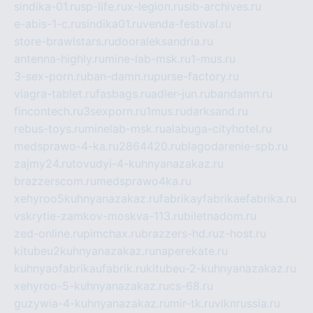
sindika-01.ru
sp-life.ru
x-legion.ru
sib-archives.ru
e-abis-1-c.ru
sindika01.ru
venda-festival.ru
store-brawlstars.ru
dooraleksandria.ru
antenna-highly.ru
mine-lab-msk.ru
1-mus.ru
3-sex-porn.ru
ban-damn.ru
purse-factory.ru
viagra-tablet.ru
fasbags.ru
adler-jun.ru
bandamn.ru
fincontech.ru
3sexporn.ru
1mus.ru
darksand.ru
rebus-toys.ru
minelab-msk.ru
alabuga-cityhotel.ru
medsprawo-4-ka.ru
2864420.ru
blagodarenie-spb.ru
zajmy24.ru
tovudyi-4-kuhnyanazakaz.ru
brazzerscom.ru
medsprawo4ka.ru
xehyroo5kuhnyanazakaz.ru
fabrikayfabrikaefabrika.ru
vskrytie-zamkov-moskva-113.ru
biletnadom.ru
zed-online.ru
pimchax.ru
brazzers-hd.ru
z-host.ru
kitubeu2kuhnyanazakaz.ru
naperekate.ru
kuhnyaofabrikaufabrik.ru
kitubeu-2-kuhnyanazakaz.ru
xehyroo-5-kuhnyanazakaz.ru
cs-68.ru
guzywia-4-kuhnyanazakaz.ru
mir-tk.ru
vlknrussia.ru