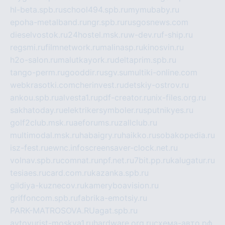
hl-beta.spb.ru
school494.spb.ru
mymubaby.ru
epoha-metalband.ru
ngr.spb.ru
rusgosnews.com
dieselvostok.ru
24hostel.msk.ru
w-dev.ru
f-ship.ru
regsmi.ru
filmnetwork.ru
malinasp.ru
kinosvin.ru
h2o-salon.ru
malutkayork.ru
deltaprim.spb.ru
tango-perm.ru
gooddir.ru
sgv.su
multiki-online.com
webkrasotki.com
cherinvest.ru
detskiy-ostrov.ru
ankou.spb.ru
alvesta1.ru
pdf-creator.ru
nix-files.org.ru
sakhatoday.ru
elektrikersymboler.ru
sputnikyes.ru
golf2club.msk.ru
aeforums.ru
zallclub.ru
multimodal.msk.ru
habaigry.ru
haikko.ru
sobakopedia.ru
isz-fest.ru
ewnc.info
screensaver-clock.net.ru
volnav.spb.ru
comnat.ru
npf.net.ru
7bit.pp.ru
kalugatur.ru
tesiaes.ru
card.com.ru
kazanka.spb.ru
gildiya-kuznecov.ru
kameryboavision.ru
griffoncom.spb.ru
fabrika-emotsiy.ru
PARK-MATROSOVA.RU
agat.spb.ru
avtoyurist-moskva1.ru
hardware.org.ru
схема-авто.рф