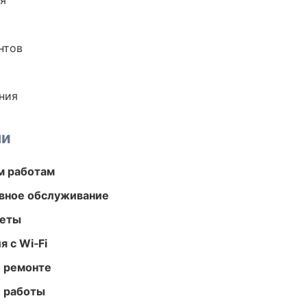
ия
нтов
ния
ми
м работам
вное обслуживание
меты
 с Wi‑Fi
и ремонте
е работы