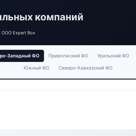
ильных компаний
 ООО Expert Box
ро-Западный ФО
Приволжский ФО
Уральский ФО
Южный ФО
Северо-Кавказский ФО