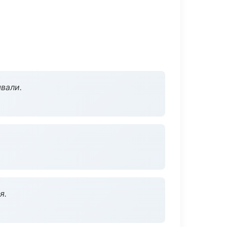
вали.
я.