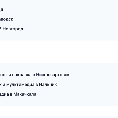
ад
аводск
й Новгород
монт и покраска в Нижневартовск
ук и мультимедиа в Нальчик
едиа в Махачкала