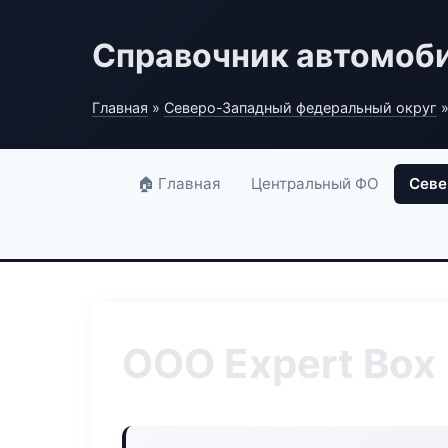
Справочник автомоб
Главная
»
Северо-Западный федеральный округ
»
🏠 Главная
Центральный ФО
Севе
ООО Expert Box