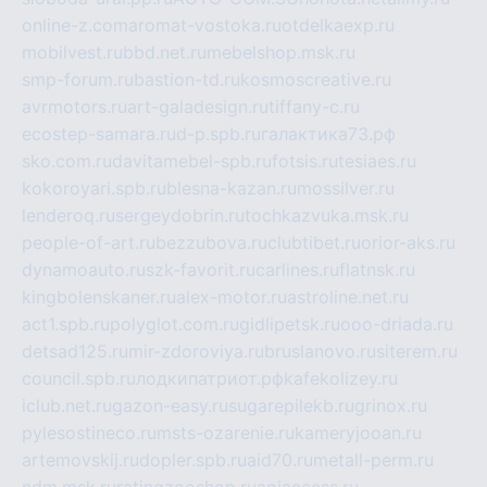
online-z.com
aromat-vostoka.ru
otdelkaexp.ru
mobilvest.ru
bbd.net.ru
mebelshop.msk.ru
smp-forum.ru
bastion-td.ru
kosmoscreative.ru
avrmotors.ru
art-galadesign.ru
tiffany-c.ru
ecostep-samara.ru
d-p.spb.ru
галактика73.рф
sko.com.ru
davitamebel-spb.ru
fotsis.ru
tesiaes.ru
kokoroyari.spb.ru
blesna-kazan.ru
mossilver.ru
lenderoq.ru
sergeydobrin.ru
tochkazvuka.msk.ru
people-of-art.ru
bezzubova.ru
clubtibet.ru
orior-aks.ru
dynamoauto.ru
szk-favorit.ru
carlines.ru
flatnsk.ru
kingbolenskaner.ru
alex-motor.ru
astroline.net.ru
act1.spb.ru
polyglot.com.ru
gidlipetsk.ru
ooo-driada.ru
detsad125.ru
mir-zdoroviya.ru
bruslanovo.ru
siterem.ru
council.spb.ru
лодкипатриот.рф
kafekolizey.ru
iclub.net.ru
gazon-easy.ru
sugarepilekb.ru
grinox.ru
pylesostineco.ru
msts-ozarenie.ru
kameryjooan.ru
artemovskij.ru
dopler.spb.ru
aid70.ru
metall-perm.ru
ndm.msk.ru
ratingzooshop.ru
apiaccess.ru