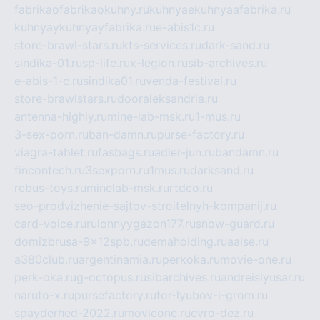
fabrikaofabrikaokuhny.ru
kuhnyaekuhnyaafabrika.ru
kuhnyaykuhnyayfabrika.ru
e-abis1c.ru
store-brawl-stars.ru
kts-services.ru
dark-sand.ru
sindika-01.ru
sp-life.ru
x-legion.ru
sib-archives.ru
e-abis-1-c.ru
sindika01.ru
venda-festival.ru
store-brawlstars.ru
dooraleksandria.ru
antenna-highly.ru
mine-lab-msk.ru
1-mus.ru
3-sex-porn.ru
ban-damn.ru
purse-factory.ru
viagra-tablet.ru
fasbags.ru
adler-jun.ru
bandamn.ru
fincontech.ru
3sexporn.ru
1mus.ru
darksand.ru
rebus-toys.ru
minelab-msk.ru
rtdco.ru
seo-prodvizhenie-sajtov-stroitelnyh-kompanij.ru
card-voice.ru
rulonnyygazon177.ru
snow-guard.ru
domizbrusa-9x12spb.ru
demaholding.ru
aalse.ru
a380club.ru
argentinamia.ru
perkoka.ru
movie-one.ru
perk-oka.ru
g-octopus.ru
sibarchives.ru
andreislyusar.ru
naruto-x.ru
pursefactory.ru
tor-lyubov-i-grom.ru
spayderhed-2022.ru
movieone.ru
evro-dez.ru