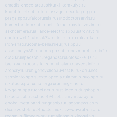
amadis-chocolate.ru
shkurki-karakulya.ru
kanotiforet.spb.ru
tutmassage.ru
ecolog.org.ru
praga.spb.ru
falcorussia.ru
autodoctorservis.ru
kamertondom.spb.ru
net-life.net.ru
avto-vozim.ru
sakhcamera.ru
alliance-electro.spb.ru
stroyavt.ru
controlweb1.ru
tdsak74.ru
kinzozo-ru.ru
kvotka.ru
iron-snab.ru
costa-bella.ru
eugrus.pp.ru
associaciya39.ru
primexpo.spb.ru
bezmorchin.ru
ia2.ru
cpt21.ru
ispecspb.ru
regahost.ru
kolosok-elita.ru
tae-kwon.ru
consrio.com.ru
insiam.ru
avegainfo.ru
archery161.ru
bigencyclica.ru
vlast16.ru
korru.net
sarmiento.spb.su
extelopedia.ru
lammin-suo.spb.ru
iskatour.spb.ru
snpi.org.ru
running-line.ru
krygeva-spa.ru
chel.net.ru
rust-loco.ru
dugshop.ru
hl-beta.spb.ru
school494.spb.ru
mymubaby.ru
epoha-metalband.ru
ngr.spb.ru
rusgosnews.com
dieselvostok.ru
24hostel.msk.ru
w-dev.ru
f-ship.ru
regsmi.ru
filmnetwork.ru
malinasp.ru
kinosvin.ru