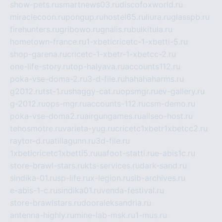
show-pets.ru
smartnews03.ru
discofoxworld.ru
miraclecoon.ru
pongup.ru
hostel65.ru
liura.ru
glasspb.ru
firehunters.ru
gribowo.ru
gnalis.ru
bulkitula.ru
hometown-france.ru
1-xbeticricetc-1-xbetti-5.ru
shop-garena.ru
cricetc-1-xbetr-1-xbetcc-2.ru
one-life-story.ru
top-halyava.ru
accounts112.ru
poka-vse-doma-2.ru
3-d-file.ru
hahahaharms.ru
g2012.ru
tst-1.ru
shaggy-cat.ru
opsmgr.ru
ev-gallery.ru
g-2012.ru
ops-mgr.ru
accounts-112.ru
csm-demo.ru
poka-vse-doma2.ru
airgungames.ru
allseo-host.ru
tehosmotre.ru
varieta-yug.ru
cricetc1xbetr1xbetcc2.ru
raytor-d.ru
atillagunn.ru
3d-file.ru
1xbeticricetc1xbetti5.ru
uafoot-statti.ru
e-abis1c.ru
store-brawl-stars.ru
kts-services.ru
dark-sand.ru
sindika-01.ru
sp-life.ru
x-legion.ru
sib-archives.ru
e-abis-1-c.ru
sindika01.ru
venda-festival.ru
store-brawlstars.ru
dooraleksandria.ru
antenna-highly.ru
mine-lab-msk.ru
1-mus.ru