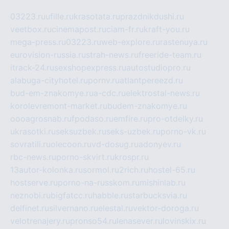
03223.ru
ufille.ru
krasotata.ru
prazdnikdushi.ru
veetbox.ru
cinemapost.ru
ciam-fr.ru
kraft-you.ru
mega-press.ru
03223.ru
web-explore.ru
rastenuya.ru
eurovision-russia.ru
strah-news.ru
freeride-team.ru
itrack-24.ru
sexshopexpress.ru
autostudiopro.ru
alabuga-cityhotel.ru
pornv.ru
atlantpereezd.ru
bud-em-znakomye.ru
a-cdc.ru
elektrostal-news.ru
korolevremont-market.ru
budem-znakomye.ru
oooagrosnab.ru
fpodaso.ru
emfire.ru
pro-otdelky.ru
ukrasotki.ru
seksuzbek.ru
seks-uzbek.ru
porno-vk.ru
sovratili.ru
olecoon.ru
vd-dosug.ru
adonyev.ru
rbc-news.ru
porno-skvirt.ru
krospr.ru
13autor-kolonka.ru
sormol.ru
2rich.ru
hostel-65.ru
hostserve.ru
porno-na-russkom.ru
mishinlab.ru
neznobi.ru
bigfatcc.ru
habble.ru
starbucksvia.ru
delfinet.ru
silvernano.ru
elestal.ru
vektor-doroga.ru
velotrenajery.ru
pronso54.ru
lenasever.ru
lovinskix.ru