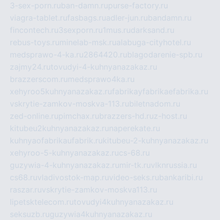
3-sex-porn.ru
ban-damn.ru
purse-factory.ru
viagra-tablet.ru
fasbags.ru
adler-jun.ru
bandamn.ru
fincontech.ru
3sexporn.ru
1mus.ru
darksand.ru
rebus-toys.ru
minelab-msk.ru
alabuga-cityhotel.ru
medsprawo-4-ka.ru
2864420.ru
blagodarenie-spb.ru
zajmy24.ru
tovudyi-4-kuhnyanazakaz.ru
brazzerscom.ru
medsprawo4ka.ru
xehyroo5kuhnyanazakaz.ru
fabrikayfabrikaefabrika.ru
vskrytie-zamkov-moskva-113.ru
biletnadom.ru
zed-online.ru
pimchax.ru
brazzers-hd.ru
z-host.ru
kitubeu2kuhnyanazakaz.ru
naperekate.ru
kuhnyaofabrikaufabrik.ru
kitubeu-2-kuhnyanazakaz.ru
xehyroo-5-kuhnyanazakaz.ru
cs-68.ru
guzywia-4-kuhnyanazakaz.ru
mir-tk.ru
vlknrussia.ru
cs68.ru
vladivostok-map.ru
video-seks.ru
bankaribi.ru
raszar.ru
vskrytie-zamkov-moskva113.ru
lipetsktelecom.ru
tovudyi4kuhnyanazakaz.ru
seksuzb.ru
guzywia4kuhnyanazakaz.ru