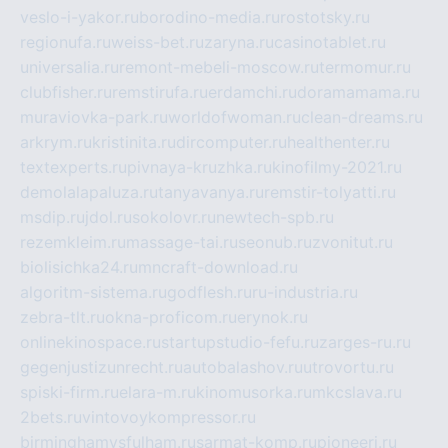
veslo-i-yakor.ru
borodino-media.ru
rostotsky.ru
regionufa.ru
weiss-bet.ru
zaryna.ru
casinotablet.ru
universalia.ru
remont-mebeli-moscow.ru
termomur.ru
clubfisher.ru
remstirufa.ru
erdamchi.ru
doramamama.ru
muraviovka-park.ru
worldofwoman.ru
clean-dreams.ru
arkrym.ru
kristinita.ru
dircomputer.ru
healthenter.ru
textexperts.ru
pivnaya-kruzhka.ru
kinofilmy-2021.ru
demolalapaluza.ru
tanyavanya.ru
remstir-tolyatti.ru
msdip.ru
jdol.ru
sokolovr.ru
newtech-spb.ru
rezemkleim.ru
massage-tai.ru
seonub.ru
zvonitut.ru
biolisichka24.ru
mncraft-download.ru
algoritm-sistema.ru
godflesh.ru
ru-industria.ru
zebra-tlt.ru
okna-proficom.ru
erynok.ru
onlinekinospace.ru
startupstudio-fefu.ru
zarges-ru.ru
gegenjustizunrecht.ru
autobalashov.ru
utrovortu.ru
spiski-firm.ru
elara-m.ru
kinomusorka.ru
mkcslava.ru
2bets.ru
vintovoykompressor.ru
birminghamvsfulham.ru
sarmat-komp.ru
pioneeri.ru