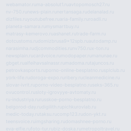
webamator.ru
ma-absolut1.ru
avtopomosch27.ru
nv-750.ru
news-plain.ru
nertansaga.ru
delanalad.ru
dizfiles.ru
youtubefree.ru
aria-family.ru
roadli.ru
planeta-samara.ru
mysmartbuy.ru
matrasy-kemerovo.ru
ashanet.ru
trade-farm.ru
dotcustoms.ru
domizbrusa9x12spb.ru
autodamp.ru
narasimha.ru
djcommodities.ru
nv750.ru
x-ton.ru
newsplain.ru
cardvoice.ru
modopaper.ru
manunae.ru
gbget.ru
alfeihavsalnassr.ru
madoma.ru
tajuncos.ru
petrovkasports.ru
porno-online-besplatno.ru
splclub.ru
york-life.ru
doroga-expo.ru
ribery.ru
cleanmedicine.ru
slovar-ivrit.ru
porno-video-besplatno.ru
seks-365.ru
ovucontrol.ru
sloty-igrovyye-avtomaty.ru
ru-industriya.ru
russkoe-porno-besplatno.ru
belgorod-day.ru
digilith.ru
pichkurovlab.ru
medic-today.ru
taksu.ru
comp123.ru
don-ykt.ru
teensvoice.ru
imgsharing.ru
domashnee-porno.ru
eva-elfie.ru
foto-tur.ru
biz-doska.ru
metropoltravel.ru