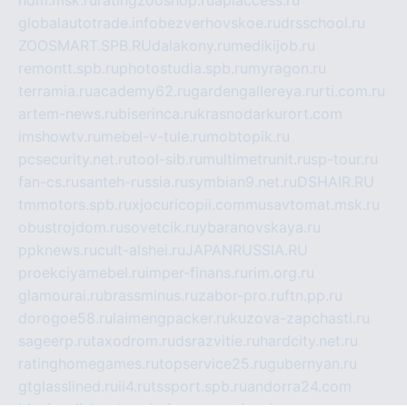
globalautotrade.info
bezverhovskoe.ru
drsschool.ru
ZOOSMART.SPB.RU
dalakony.ru
medikijob.ru
remontt.spb.ru
photostudia.spb.ru
myragon.ru
terramia.ru
academy62.ru
gardengallereya.ru
rti.com.ru
artem-news.ru
biserinca.ru
krasnodarkurort.com
imshowtv.ru
mebel-v-tule.ru
mobtopik.ru
pcsecurity.net.ru
tool-sib.ru
multimetrunit.ru
sp-tour.ru
fan-cs.ru
santeh-russia.ru
symbian9.net.ru
DSHAIR.RU
tmmotors.spb.ru
xjocuricopii.com
musavtomat.msk.ru
obustrojdom.ru
sovetcik.ru
ybaranovskaya.ru
ppknews.ru
cult-alshei.ru
JAPANRUSSIA.RU
proekciyamebel.ru
imper-finans.ru
rim.org.ru
glamourai.ru
brassminus.ru
zabor-pro.ru
ftn.pp.ru
dorogoe58.ru
laimengpacker.ru
kuzova-zapchasti.ru
sageerp.ru
taxodrom.ru
dsrazvitie.ru
hardcity.net.ru
ratinghomegames.ru
topservice25.ru
gubernyan.ru
gtglasslined.ru
ii4.ru
tssport.spb.ru
andorra24.com