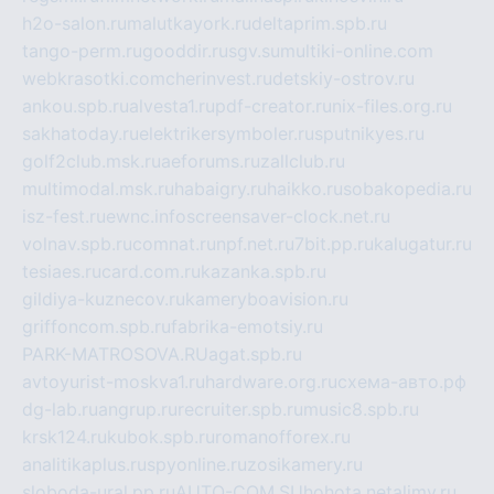
h2o-salon.ru
malutkayork.ru
deltaprim.spb.ru
tango-perm.ru
gooddir.ru
sgv.su
multiki-online.com
webkrasotki.com
cherinvest.ru
detskiy-ostrov.ru
ankou.spb.ru
alvesta1.ru
pdf-creator.ru
nix-files.org.ru
sakhatoday.ru
elektrikersymboler.ru
sputnikyes.ru
golf2club.msk.ru
aeforums.ru
zallclub.ru
multimodal.msk.ru
habaigry.ru
haikko.ru
sobakopedia.ru
isz-fest.ru
ewnc.info
screensaver-clock.net.ru
volnav.spb.ru
comnat.ru
npf.net.ru
7bit.pp.ru
kalugatur.ru
tesiaes.ru
card.com.ru
kazanka.spb.ru
gildiya-kuznecov.ru
kameryboavision.ru
griffoncom.spb.ru
fabrika-emotsiy.ru
PARK-MATROSOVA.RU
agat.spb.ru
avtoyurist-moskva1.ru
hardware.org.ru
схема-авто.рф
dg-lab.ru
angrup.ru
recruiter.spb.ru
music8.spb.ru
krsk124.ru
kubok.spb.ru
romanofforex.ru
analitikaplus.ru
spyonline.ru
zosikamery.ru
sloboda-ural.pp.ru
AUTO-COM.SU
hohota.net
alimy.ru