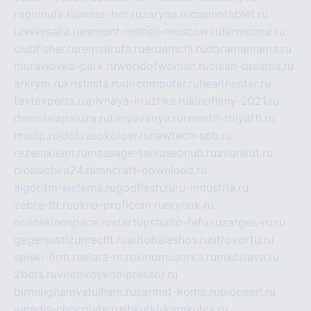
regionufa.ru
weiss-bet.ru
zaryna.ru
casinotablet.ru
universalia.ru
remont-mebeli-moscow.ru
termomur.ru
clubfisher.ru
remstirufa.ru
erdamchi.ru
doramamama.ru
muraviovka-park.ru
worldofwoman.ru
clean-dreams.ru
arkrym.ru
kristinita.ru
dircomputer.ru
healthenter.ru
textexperts.ru
pivnaya-kruzhka.ru
kinofilmy-2021.ru
demolalapaluza.ru
tanyavanya.ru
remstir-tolyatti.ru
msdip.ru
jdol.ru
sokolovr.ru
newtech-spb.ru
rezemkleim.ru
massage-tai.ru
seonub.ru
zvonitut.ru
biolisichka24.ru
mncraft-download.ru
algoritm-sistema.ru
godflesh.ru
ru-industria.ru
zebra-tlt.ru
okna-proficom.ru
erynok.ru
onlinekinospace.ru
startupstudio-fefu.ru
zarges-ru.ru
gegenjustizunrecht.ru
autobalashov.ru
utrovortu.ru
spiski-firm.ru
elara-m.ru
kinomusorka.ru
mkcslava.ru
2bets.ru
vintovoykompressor.ru
birminghamvsfulham.ru
sarmat-komp.ru
pioneeri.ru
amadis-chocolate.ru
shkurki-karakulya.ru