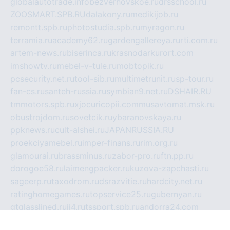
globalautotrade.info
bezverhovskoe.ru
drsschool.ru
ZOOSMART.SPB.RU
dalakony.ru
medikijob.ru
remontt.spb.ru
photostudia.spb.ru
myragon.ru
terramia.ru
academy62.ru
gardengallereya.ru
rti.com.ru
artem-news.ru
biserinca.ru
krasnodarkurort.com
imshowtv.ru
mebel-v-tule.ru
mobtopik.ru
pcsecurity.net.ru
tool-sib.ru
multimetrunit.ru
sp-tour.ru
fan-cs.ru
santeh-russia.ru
symbian9.net.ru
DSHAIR.RU
tmmotors.spb.ru
xjocuricopii.com
musavtomat.msk.ru
obustrojdom.ru
sovetcik.ru
ybaranovskaya.ru
ppknews.ru
cult-alshei.ru
JAPANRUSSIA.RU
proekciyamebel.ru
imper-finans.ru
rim.org.ru
glamourai.ru
brassminus.ru
zabor-pro.ru
ftn.pp.ru
dorogoe58.ru
laimengpacker.ru
kuzova-zapchasti.ru
sageerp.ru
taxodrom.ru
dsrazvitie.ru
hardcity.net.ru
ratinghomegames.ru
topservice25.ru
gubernyan.ru
gtglasslined.ru
ii4.ru
tssport.spb.ru
andorra24.com
blackwallstreet.ru
oboimos.ru
optim-doors.com.ru