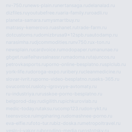
nv-750.ru
news-plain.ru
nertansaga.ru
delanalad.ru
dizfiles.ru
youtubefree.ru
aria-family.ru
roadli.ru
planeta-samara.ru
mysmartbuy.ru
matrasy-kemerovo.ru
ashanet.ru
trade-farm.ru
dotcustoms.ru
domizbrusa9x12spb.ru
autodamp.ru
narasimha.ru
djcommodities.ru
nv750.ru
x-ton.ru
newsplain.ru
cardvoice.ru
modopaper.ru
manunae.ru
gbget.ru
alfeihavsalnassr.ru
madoma.ru
tajuncos.ru
petrovkasports.ru
porno-online-besplatno.ru
splclub.ru
york-life.ru
doroga-expo.ru
ribery.ru
cleanmedicine.ru
slovar-ivrit.ru
porno-video-besplatno.ru
seks-365.ru
ovucontrol.ru
sloty-igrovyye-avtomaty.ru
ru-industriya.ru
russkoe-porno-besplatno.ru
belgorod-day.ru
digilith.ru
pichkurovlab.ru
medic-today.ru
taksu.ru
comp123.ru
don-ykt.ru
teensvoice.ru
imgsharing.ru
domashnee-porno.ru
eva-elfie.ru
foto-tur.ru
biz-doska.ru
metropoltravel.ru
veslo-i-yakor.ru
borodino-media.ru
rostotsky.ru