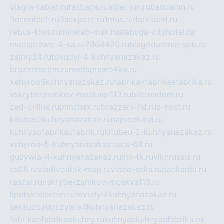
viagra-tablet.ru
fasbags.ru
adler-jun.ru
bandamn.ru
fincontech.ru
3sexporn.ru
1mus.ru
darksand.ru
rebus-toys.ru
minelab-msk.ru
alabuga-cityhotel.ru
medsprawo-4-ka.ru
2864420.ru
blagodarenie-spb.ru
zajmy24.ru
tovudyi-4-kuhnyanazakaz.ru
brazzerscom.ru
medsprawo4ka.ru
xehyroo5kuhnyanazakaz.ru
fabrikayfabrikaefabrika.ru
vskrytie-zamkov-moskva-113.ru
biletnadom.ru
zed-online.ru
pimchax.ru
brazzers-hd.ru
z-host.ru
kitubeu2kuhnyanazakaz.ru
naperekate.ru
kuhnyaofabrikaufabrik.ru
kitubeu-2-kuhnyanazakaz.ru
xehyroo-5-kuhnyanazakaz.ru
cs-68.ru
guzywia-4-kuhnyanazakaz.ru
mir-tk.ru
vlknrussia.ru
cs68.ru
vladivostok-map.ru
video-seks.ru
bankaribi.ru
raszar.ru
vskrytie-zamkov-moskva113.ru
lipetsktelecom.ru
tovudyi4kuhnyanazakaz.ru
seksuzb.ru
guzywia4kuhnyanazakaz.ru
fabrikaofabrikaokuhny.ru
kuhnyaekuhnyaafabrika.ru