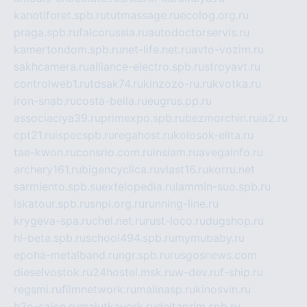
kanotiforet.spb.ru
tutmassage.ru
ecolog.org.ru
praga.spb.ru
falcorussia.ru
autodoctorservis.ru
kamertondom.spb.ru
net-life.net.ru
avto-vozim.ru
sakhcamera.ru
alliance-electro.spb.ru
stroyavt.ru
controlweb1.ru
tdsak74.ru
kinzozo-ru.ru
kvotka.ru
iron-snab.ru
costa-bella.ru
eugrus.pp.ru
associaciya39.ru
primexpo.spb.ru
bezmorchin.ru
ia2.ru
cpt21.ru
ispecspb.ru
regahost.ru
kolosok-elita.ru
tae-kwon.ru
consrio.com.ru
insiam.ru
avegainfo.ru
archery161.ru
bigencyclica.ru
vlast16.ru
korru.net
sarmiento.spb.su
extelopedia.ru
lammin-suo.spb.ru
iskatour.spb.ru
snpi.org.ru
running-line.ru
krygeva-spa.ru
chel.net.ru
rust-loco.ru
dugshop.ru
hl-beta.spb.ru
school494.spb.ru
mymubaby.ru
epoha-metalband.ru
ngr.spb.ru
rusgosnews.com
dieselvostok.ru
24hostel.msk.ru
w-dev.ru
f-ship.ru
regsmi.ru
filmnetwork.ru
malinasp.ru
kinosvin.ru
h2o-salon.ru
malutkayork.ru
deltaprim.spb.ru