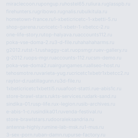
miraclecoon.ru
pongup.ru
hostel65.ru
liura.ru
glasspb.ru
firehunters.ru
gribowo.ru
gnalis.ru
bulkitula.ru
hometown-france.ru
1-xbeticricetc-1-xbetti-5.ru
shop-garena.ru
cricetc-1-xbetr-1-xbetcc-2.ru
one-life-story.ru
top-halyava.ru
accounts112.ru
poka-vse-doma-2.ru
3-d-file.ru
hahahaharms.ru
g2012.ru
tst-1.ru
shaggy-cat.ru
opsmgr.ru
ev-gallery.ru
g-2012.ru
ops-mgr.ru
accounts-112.ru
csm-demo.ru
poka-vse-doma2.ru
airgungames.ru
allseo-host.ru
tehosmotre.ru
varieta-yug.ru
cricetc1xbetr1xbetcc2.ru
raytor-d.ru
atillagunn.ru
3d-file.ru
1xbeticricetc1xbetti5.ru
uafoot-statti.ru
e-abis1c.ru
store-brawl-stars.ru
kts-services.ru
dark-sand.ru
sindika-01.ru
sp-life.ru
x-legion.ru
sib-archives.ru
e-abis-1-c.ru
sindika01.ru
venda-festival.ru
store-brawlstars.ru
dooraleksandria.ru
antenna-highly.ru
mine-lab-msk.ru
1-mus.ru
3-sex-porn.ru
ban-damn.ru
purse-factory.ru