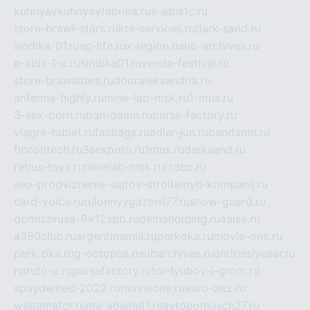
kuhnyaykuhnyayfabrika.ru
e-abis1c.ru
store-brawl-stars.ru
kts-services.ru
dark-sand.ru
sindika-01.ru
sp-life.ru
x-legion.ru
sib-archives.ru
e-abis-1-c.ru
sindika01.ru
venda-festival.ru
store-brawlstars.ru
dooraleksandria.ru
antenna-highly.ru
mine-lab-msk.ru
1-mus.ru
3-sex-porn.ru
ban-damn.ru
purse-factory.ru
viagra-tablet.ru
fasbags.ru
adler-jun.ru
bandamn.ru
fincontech.ru
3sexporn.ru
1mus.ru
darksand.ru
rebus-toys.ru
minelab-msk.ru
rtdco.ru
seo-prodvizhenie-sajtov-stroitelnyh-kompanij.ru
card-voice.ru
rulonnyygazon177.ru
snow-guard.ru
domizbrusa-9x12spb.ru
demaholding.ru
aalse.ru
a380club.ru
argentinamia.ru
perkoka.ru
movie-one.ru
perk-oka.ru
g-octopus.ru
sibarchives.ru
andreislyusar.ru
naruto-x.ru
pursefactory.ru
tor-lyubov-i-grom.ru
spayderhed-2022.ru
movieone.ru
evro-dez.ru
webamator.ru
ma-absolut1.ru
avtopomosch27.ru