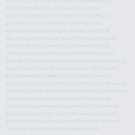
online-z.com
aromat-vostoka.ru
otdelkaexp.ru
mobilvest.ru
bbd.net.ru
mebelshop.msk.ru
smp-forum.ru
bastion-td.ru
kosmoscreative.ru
avrmotors.ru
art-galadesign.ru
tiffany-c.ru
ecostep-samara.ru
d-p.spb.ru
галактика73.рф
sko.com.ru
davitamebel-spb.ru
fotsis.ru
tesiaes.ru
kokoroyari.spb.ru
blesna-kazan.ru
mossilver.ru
lenderoq.ru
sergeydobrin.ru
tochkazvuka.msk.ru
people-of-art.ru
bezzubova.ru
clubtibet.ru
orior-aks.ru
dynamoauto.ru
szk-favorit.ru
carlines.ru
flatnsk.ru
kingbolenskaner.ru
alex-motor.ru
astroline.net.ru
act1.spb.ru
polyglot.com.ru
gidlipetsk.ru
ooo-driada.ru
detsad125.ru
mir-zdoroviya.ru
bruslanovo.ru
siterem.ru
council.spb.ru
лодкипатриот.рф
kafekolizey.ru
iclub.net.ru
gazon-easy.ru
sugarepilekb.ru
grinox.ru
pylesostineco.ru
msts-ozarenie.ru
kameryjooan.ru
artemovskij.ru
dopler.spb.ru
aid70.ru
metall-perm.ru
ndm.msk.ru
ratingzooshop.ru
apiaccess.ru