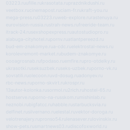
03223.ru
ufille.ru
krasotata.ru
prazdnikdushi.ru
veetbox.ru
cinemapost.ru
ciam-fr.ru
kraft-you.ru
mega-press.ru
03223.ru
web-explore.ru
rastenuya.ru
eurovision-russia.ru
strah-news.ru
freeride-team.ru
itrack-24.ru
sexshopexpress.ru
autostudiopro.ru
alabuga-cityhotel.ru
pornv.ru
atlantpereezd.ru
bud-em-znakomye.ru
a-cdc.ru
elektrostal-news.ru
korolevremont-market.ru
budem-znakomye.ru
oooagrosnab.ru
fpodaso.ru
emfire.ru
pro-otdelky.ru
ukrasotki.ru
seksuzbek.ru
seks-uzbek.ru
porno-vk.ru
sovratili.ru
olecoon.ru
vd-dosug.ru
adonyev.ru
rbc-news.ru
porno-skvirt.ru
krospr.ru
13autor-kolonka.ru
sormol.ru
2rich.ru
hostel-65.ru
hostserve.ru
porno-na-russkom.ru
mishinlab.ru
neznobi.ru
bigfatcc.ru
habble.ru
starbucksvia.ru
delfinet.ru
silvernano.ru
elestal.ru
vektor-doroga.ru
velotrenajery.ru
pronso54.ru
lenasever.ru
lovinskix.ru
show-pets.ru
smartnews03.ru
discofoxworld.ru