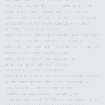
tango-perm.ru
gooddir.ru
sgv.su
multiki-online.com
webkrasotki.com
cherinvest.ru
detskiy-ostrov.ru
ankou.spb.ru
alvesta1.ru
pdf-creator.ru
nix-files.org.ru
sakhatoday.ru
elektrikersymboler.ru
sputnikyes.ru
golf2club.msk.ru
aeforums.ru
zallclub.ru
multimodal.msk.ru
habaigry.ru
haikko.ru
sobakopedia.ru
isz-fest.ru
ewnc.info
screensaver-clock.net.ru
volnav.spb.ru
comnat.ru
npf.net.ru
7bit.pp.ru
kalugatur.ru
tesiaes.ru
card.com.ru
kazanka.spb.ru
gildiya-kuznecov.ru
kameryboavision.ru
griffoncom.spb.ru
fabrika-emotsiy.ru
PARK-MATROSOVA.RU
agat.spb.ru
avtoyurist-moskva1.ru
hardware.org.ru
схема-авто.рф
dg-lab.ru
angrup.ru
recruiter.spb.ru
music8.spb.ru
krsk124.ru
kubok.spb.ru
romanofforex.ru
analitikaplus.ru
spyonline.ru
zosikamery.ru
sloboda-ural.pp.ru
AUTO-COM.SU
hohota.net
alimy.ru