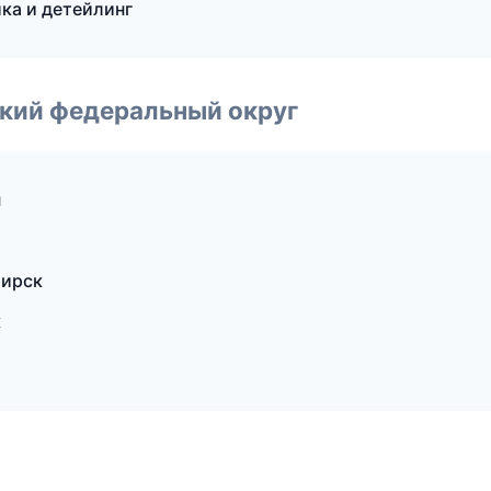
ка и детейлинг
ский федеральный округ
н
бирск
к