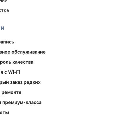
ния
стка
ми
запись
вное обслуживание
роль качества
 с Wi‑Fi
рый заказ редких
и ремонте
м премиум-класса
меты