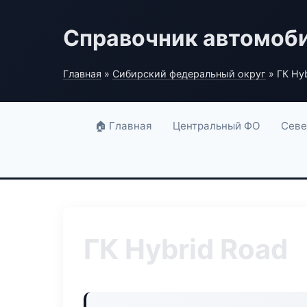
Справочник автомоб
Главная
»
Сибирский федеральный округ
» ГК Hy
🏠 Главная
Центральный ФО
Севе
ГК Hybrid Road