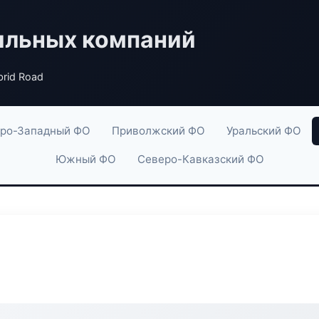
ильных компаний
brid Road
ро-Западный ФО
Приволжский ФО
Уральский ФО
Южный ФО
Северо-Кавказский ФО