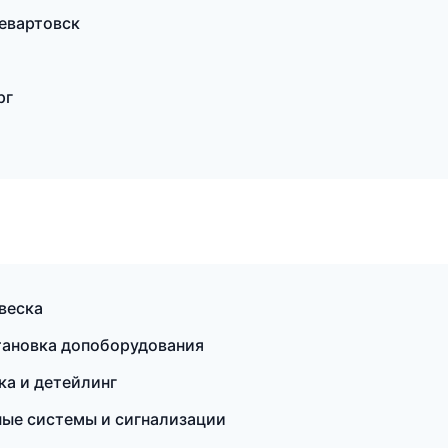
невартовск
рг
веска
тановка допоборудования
ка и детейлинг
ные системы и сигнализации