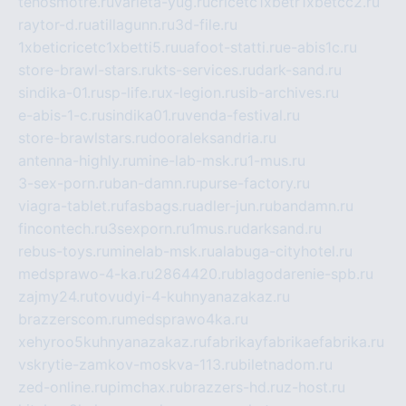
tehosmotre.ru
varieta-yug.ru
cricetc1xbetr1xbetcc2.ru
raytor-d.ru
atillagunn.ru
3d-file.ru
1xbeticricetc1xbetti5.ru
uafoot-statti.ru
e-abis1c.ru
store-brawl-stars.ru
kts-services.ru
dark-sand.ru
sindika-01.ru
sp-life.ru
x-legion.ru
sib-archives.ru
e-abis-1-c.ru
sindika01.ru
venda-festival.ru
store-brawlstars.ru
dooraleksandria.ru
antenna-highly.ru
mine-lab-msk.ru
1-mus.ru
3-sex-porn.ru
ban-damn.ru
purse-factory.ru
viagra-tablet.ru
fasbags.ru
adler-jun.ru
bandamn.ru
fincontech.ru
3sexporn.ru
1mus.ru
darksand.ru
rebus-toys.ru
minelab-msk.ru
alabuga-cityhotel.ru
medsprawo-4-ka.ru
2864420.ru
blagodarenie-spb.ru
zajmy24.ru
tovudyi-4-kuhnyanazakaz.ru
brazzerscom.ru
medsprawo4ka.ru
xehyroo5kuhnyanazakaz.ru
fabrikayfabrikaefabrika.ru
vskrytie-zamkov-moskva-113.ru
biletnadom.ru
zed-online.ru
pimchax.ru
brazzers-hd.ru
z-host.ru