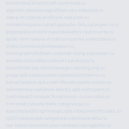
biolisichka24.ru
mncraft-download.ru
algoritm-sistema.ru
godflesh.ru
ru-industria.ru
zebra-tlt.ru
okna-proficom.ru
erynok.ru
onlinekinospace.ru
startupstudio-fefu.ru
zarges-ru.ru
gegenjustizunrecht.ru
autobalashov.ru
utrovortu.ru
spiski-firm.ru
elara-m.ru
kinomusorka.ru
mkcslava.ru
2bets.ru
vintovoykompressor.ru
birminghamvsfulham.ru
sarmat-komp.ru
pioneeri.ru
amadis-chocolate.ru
shkurki-karakulya.ru
kanotiforet.spb.ru
tutmassage.ru
ecolog.org.ru
praga.spb.ru
falcorussia.ru
autodoctorservis.ru
kamertondom.spb.ru
net-life.net.ru
avto-vozim.ru
sakhcamera.ru
alliance-electro.spb.ru
stroyavt.ru
controlweb1.ru
tdsak74.ru
kinzozo-ru.ru
kvotka.ru
iron-snab.ru
costa-bella.ru
eugrus.pp.ru
associaciya39.ru
primexpo.spb.ru
bezmorchin.ru
ia2.ru
cpt21.ru
ispecspb.ru
regahost.ru
kolosok-elita.ru
tae-kwon.ru
consrio.com.ru
insiam.ru
avegainfo.ru