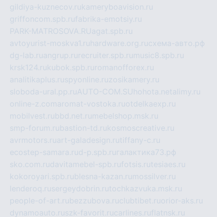
gildiya-kuznecov.ru
kameryboavision.ru
griffoncom.spb.ru
fabrika-emotsiy.ru
PARK-MATROSOVA.RU
agat.spb.ru
avtoyurist-moskva1.ru
hardware.org.ru
схема-авто.рф
dg-lab.ru
angrup.ru
recruiter.spb.ru
music8.spb.ru
krsk124.ru
kubok.spb.ru
romanofforex.ru
analitikaplus.ru
spyonline.ru
zosikamery.ru
sloboda-ural.pp.ru
AUTO-COM.SU
hohota.net
alimy.ru
online-z.com
aromat-vostoka.ru
otdelkaexp.ru
mobilvest.ru
bbd.net.ru
mebelshop.msk.ru
smp-forum.ru
bastion-td.ru
kosmoscreative.ru
avrmotors.ru
art-galadesign.ru
tiffany-c.ru
ecostep-samara.ru
d-p.spb.ru
галактика73.рф
sko.com.ru
davitamebel-spb.ru
fotsis.ru
tesiaes.ru
kokoroyari.spb.ru
blesna-kazan.ru
mossilver.ru
lenderoq.ru
sergeydobrin.ru
tochkazvuka.msk.ru
people-of-art.ru
bezzubova.ru
clubtibet.ru
orior-aks.ru
dynamoauto.ru
szk-favorit.ru
carlines.ru
flatnsk.ru