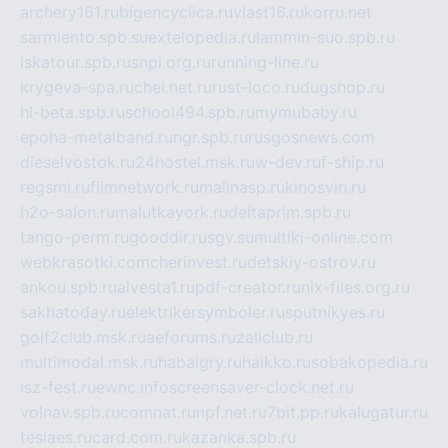
archery161.ru
bigencyclica.ru
vlast16.ru
korru.net
sarmiento.spb.su
extelopedia.ru
lammin-suo.spb.ru
iskatour.spb.ru
snpi.org.ru
running-line.ru
krygeva-spa.ru
chel.net.ru
rust-loco.ru
dugshop.ru
hl-beta.spb.ru
school494.spb.ru
mymubaby.ru
epoha-metalband.ru
ngr.spb.ru
rusgosnews.com
dieselvostok.ru
24hostel.msk.ru
w-dev.ru
f-ship.ru
regsmi.ru
filmnetwork.ru
malinasp.ru
kinosvin.ru
h2o-salon.ru
malutkayork.ru
deltaprim.spb.ru
tango-perm.ru
gooddir.ru
sgv.su
multiki-online.com
webkrasotki.com
cherinvest.ru
detskiy-ostrov.ru
ankou.spb.ru
alvesta1.ru
pdf-creator.ru
nix-files.org.ru
sakhatoday.ru
elektrikersymboler.ru
sputnikyes.ru
golf2club.msk.ru
aeforums.ru
zallclub.ru
multimodal.msk.ru
habaigry.ru
haikko.ru
sobakopedia.ru
isz-fest.ru
ewnc.info
screensaver-clock.net.ru
volnav.spb.ru
comnat.ru
npf.net.ru
7bit.pp.ru
kalugatur.ru
tesiaes.ru
card.com.ru
kazanka.spb.ru