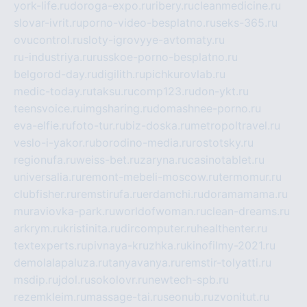
york-life.ru
doroga-expo.ru
ribery.ru
cleanmedicine.ru
slovar-ivrit.ru
porno-video-besplatno.ru
seks-365.ru
ovucontrol.ru
sloty-igrovyye-avtomaty.ru
ru-industriya.ru
russkoe-porno-besplatno.ru
belgorod-day.ru
digilith.ru
pichkurovlab.ru
medic-today.ru
taksu.ru
comp123.ru
don-ykt.ru
teensvoice.ru
imgsharing.ru
domashnee-porno.ru
eva-elfie.ru
foto-tur.ru
biz-doska.ru
metropoltravel.ru
veslo-i-yakor.ru
borodino-media.ru
rostotsky.ru
regionufa.ru
weiss-bet.ru
zaryna.ru
casinotablet.ru
universalia.ru
remont-mebeli-moscow.ru
termomur.ru
clubfisher.ru
remstirufa.ru
erdamchi.ru
doramamama.ru
muraviovka-park.ru
worldofwoman.ru
clean-dreams.ru
arkrym.ru
kristinita.ru
dircomputer.ru
healthenter.ru
textexperts.ru
pivnaya-kruzhka.ru
kinofilmy-2021.ru
demolalapaluza.ru
tanyavanya.ru
remstir-tolyatti.ru
msdip.ru
jdol.ru
sokolovr.ru
newtech-spb.ru
rezemkleim.ru
massage-tai.ru
seonub.ru
zvonitut.ru