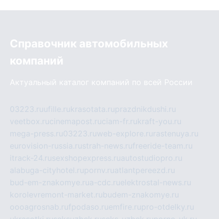
Справочник автомобильных
компаний
Актуальный каталог компаний по всей России
03223.ru
ufille.ru
krasotata.ru
prazdnikdushi.ru
veetbox.ru
cinemapost.ru
ciam-fr.ru
kraft-you.ru
mega-press.ru
03223.ru
web-explore.ru
rastenuya.ru
eurovision-russia.ru
strah-news.ru
freeride-team.ru
itrack-24.ru
sexshopexpress.ru
autostudiopro.ru
alabuga-cityhotel.ru
pornv.ru
atlantpereezd.ru
bud-em-znakomye.ru
a-cdc.ru
elektrostal-news.ru
korolevremont-market.ru
budem-znakomye.ru
oooagrosnab.ru
fpodaso.ru
emfire.ru
pro-otdelky.ru