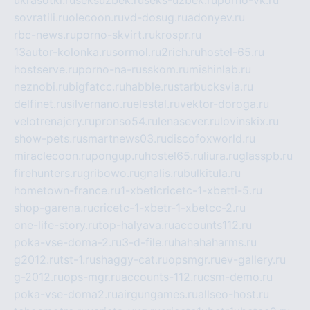
ukrasotki.ru
seksuzbek.ru
seks-uzbek.ru
porno-vk.ru
sovratili.ru
olecoon.ru
vd-dosug.ru
adonyev.ru
rbc-news.ru
porno-skvirt.ru
krospr.ru
13autor-kolonka.ru
sormol.ru
2rich.ru
hostel-65.ru
hostserve.ru
porno-na-russkom.ru
mishinlab.ru
neznobi.ru
bigfatcc.ru
habble.ru
starbucksvia.ru
delfinet.ru
silvernano.ru
elestal.ru
vektor-doroga.ru
velotrenajery.ru
pronso54.ru
lenasever.ru
lovinskix.ru
show-pets.ru
smartnews03.ru
discofoxworld.ru
miraclecoon.ru
pongup.ru
hostel65.ru
liura.ru
glasspb.ru
firehunters.ru
gribowo.ru
gnalis.ru
bulkitula.ru
hometown-france.ru
1-xbeticricetc-1-xbetti-5.ru
shop-garena.ru
cricetc-1-xbetr-1-xbetcc-2.ru
one-life-story.ru
top-halyava.ru
accounts112.ru
poka-vse-doma-2.ru
3-d-file.ru
hahahaharms.ru
g2012.ru
tst-1.ru
shaggy-cat.ru
opsmgr.ru
ev-gallery.ru
g-2012.ru
ops-mgr.ru
accounts-112.ru
csm-demo.ru
poka-vse-doma2.ru
airgungames.ru
allseo-host.ru