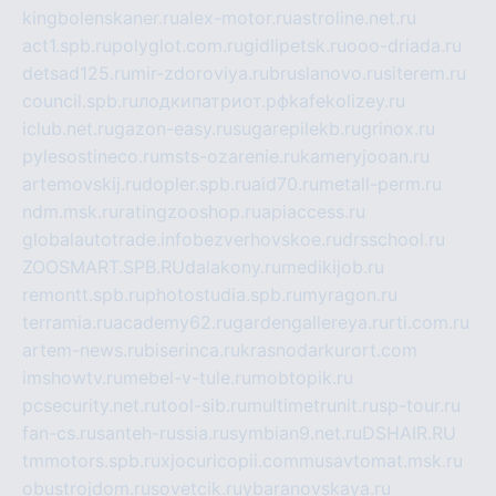
kingbolenskaner.ru
alex-motor.ru
astroline.net.ru
act1.spb.ru
polyglot.com.ru
gidlipetsk.ru
ooo-driada.ru
detsad125.ru
mir-zdoroviya.ru
bruslanovo.ru
siterem.ru
council.spb.ru
лодкипатриот.рф
kafekolizey.ru
iclub.net.ru
gazon-easy.ru
sugarepilekb.ru
grinox.ru
pylesostineco.ru
msts-ozarenie.ru
kameryjooan.ru
artemovskij.ru
dopler.spb.ru
aid70.ru
metall-perm.ru
ndm.msk.ru
ratingzooshop.ru
apiaccess.ru
globalautotrade.info
bezverhovskoe.ru
drsschool.ru
ZOOSMART.SPB.RU
dalakony.ru
medikijob.ru
remontt.spb.ru
photostudia.spb.ru
myragon.ru
terramia.ru
academy62.ru
gardengallereya.ru
rti.com.ru
artem-news.ru
biserinca.ru
krasnodarkurort.com
imshowtv.ru
mebel-v-tule.ru
mobtopik.ru
pcsecurity.net.ru
tool-sib.ru
multimetrunit.ru
sp-tour.ru
fan-cs.ru
santeh-russia.ru
symbian9.net.ru
DSHAIR.RU
tmmotors.spb.ru
xjocuricopii.com
musavtomat.msk.ru
obustrojdom.ru
sovetcik.ru
ybaranovskaya.ru