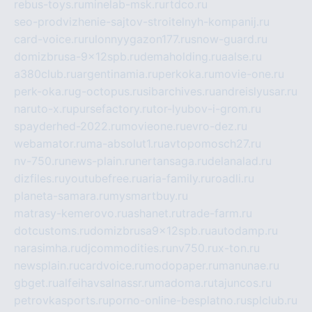
rebus-toys.ru
minelab-msk.ru
rtdco.ru
seo-prodvizhenie-sajtov-stroitelnyh-kompanij.ru
card-voice.ru
rulonnyygazon177.ru
snow-guard.ru
domizbrusa-9x12spb.ru
demaholding.ru
aalse.ru
a380club.ru
argentinamia.ru
perkoka.ru
movie-one.ru
perk-oka.ru
g-octopus.ru
sibarchives.ru
andreislyusar.ru
naruto-x.ru
pursefactory.ru
tor-lyubov-i-grom.ru
spayderhed-2022.ru
movieone.ru
evro-dez.ru
webamator.ru
ma-absolut1.ru
avtopomosch27.ru
nv-750.ru
news-plain.ru
nertansaga.ru
delanalad.ru
dizfiles.ru
youtubefree.ru
aria-family.ru
roadli.ru
planeta-samara.ru
mysmartbuy.ru
matrasy-kemerovo.ru
ashanet.ru
trade-farm.ru
dotcustoms.ru
domizbrusa9x12spb.ru
autodamp.ru
narasimha.ru
djcommodities.ru
nv750.ru
x-ton.ru
newsplain.ru
cardvoice.ru
modopaper.ru
manunae.ru
gbget.ru
alfeihavsalnassr.ru
madoma.ru
tajuncos.ru
petrovkasports.ru
porno-online-besplatno.ru
splclub.ru