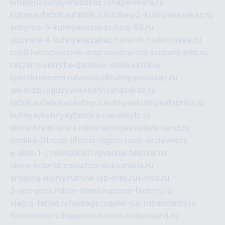
kitubeu2kuhnyanazakaz.ru
naperekate.ru
kuhnyaofabrikaufabrik.ru
kitubeu-2-kuhnyanazakaz.ru
xehyroo-5-kuhnyanazakaz.ru
cs-68.ru
guzywia-4-kuhnyanazakaz.ru
mir-tk.ru
vlknrussia.ru
cs68.ru
vladivostok-map.ru
video-seks.ru
bankaribi.ru
raszar.ru
vskrytie-zamkov-moskva113.ru
lipetsktelecom.ru
tovudyi4kuhnyanazakaz.ru
seksuzb.ru
guzywia4kuhnyanazakaz.ru
fabrikaofabrikaokuhny.ru
kuhnyaekuhnyaafabrika.ru
kuhnyaykuhnyayfabrika.ru
e-abis1c.ru
store-brawl-stars.ru
kts-services.ru
dark-sand.ru
sindika-01.ru
sp-life.ru
x-legion.ru
sib-archives.ru
e-abis-1-c.ru
sindika01.ru
venda-festival.ru
store-brawlstars.ru
dooraleksandria.ru
antenna-highly.ru
mine-lab-msk.ru
1-mus.ru
3-sex-porn.ru
ban-damn.ru
purse-factory.ru
viagra-tablet.ru
fasbags.ru
adler-jun.ru
bandamn.ru
fincontech.ru
3sexporn.ru
1mus.ru
darksand.ru