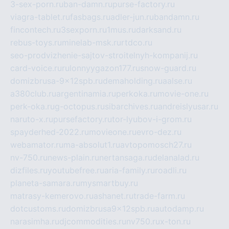
3-sex-porn.ru
ban-damn.ru
purse-factory.ru
viagra-tablet.ru
fasbags.ru
adler-jun.ru
bandamn.ru
fincontech.ru
3sexporn.ru
1mus.ru
darksand.ru
rebus-toys.ru
minelab-msk.ru
rtdco.ru
seo-prodvizhenie-sajtov-stroitelnyh-kompanij.ru
card-voice.ru
rulonnyygazon177.ru
snow-guard.ru
domizbrusa-9x12spb.ru
demaholding.ru
aalse.ru
a380club.ru
argentinamia.ru
perkoka.ru
movie-one.ru
perk-oka.ru
g-octopus.ru
sibarchives.ru
andreislyusar.ru
naruto-x.ru
pursefactory.ru
tor-lyubov-i-grom.ru
spayderhed-2022.ru
movieone.ru
evro-dez.ru
webamator.ru
ma-absolut1.ru
avtopomosch27.ru
nv-750.ru
news-plain.ru
nertansaga.ru
delanalad.ru
dizfiles.ru
youtubefree.ru
aria-family.ru
roadli.ru
planeta-samara.ru
mysmartbuy.ru
matrasy-kemerovo.ru
ashanet.ru
trade-farm.ru
dotcustoms.ru
domizbrusa9x12spb.ru
autodamp.ru
narasimha.ru
djcommodities.ru
nv750.ru
x-ton.ru