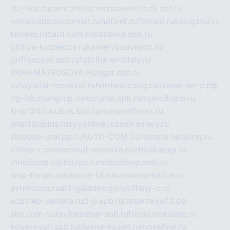
isz-fest.ru
ewnc.info
screensaver-clock.net.ru
volnav.spb.ru
comnat.ru
npf.net.ru
7bit.pp.ru
kalugatur.ru
tesiaes.ru
card.com.ru
kazanka.spb.ru
gildiya-kuznecov.ru
kameryboavision.ru
griffoncom.spb.ru
fabrika-emotsiy.ru
PARK-MATROSOVA.RU
agat.spb.ru
avtoyurist-moskva1.ru
hardware.org.ru
схема-авто.рф
dg-lab.ru
angrup.ru
recruiter.spb.ru
music8.spb.ru
krsk124.ru
kubok.spb.ru
romanofforex.ru
analitikaplus.ru
spyonline.ru
zosikamery.ru
sloboda-ural.pp.ru
AUTO-COM.SU
hohota.net
alimy.ru
online-z.com
aromat-vostoka.ru
otdelkaexp.ru
mobilvest.ru
bbd.net.ru
mebelshop.msk.ru
smp-forum.ru
bastion-td.ru
kosmoscreative.ru
avrmotors.ru
art-galadesign.ru
tiffany-c.ru
ecostep-samara.ru
d-p.spb.ru
галактика73.рф
sko.com.ru
davitamebel-spb.ru
fotsis.ru
tesiaes.ru
kokoroyari.spb.ru
blesna-kazan.ru
mossilver.ru