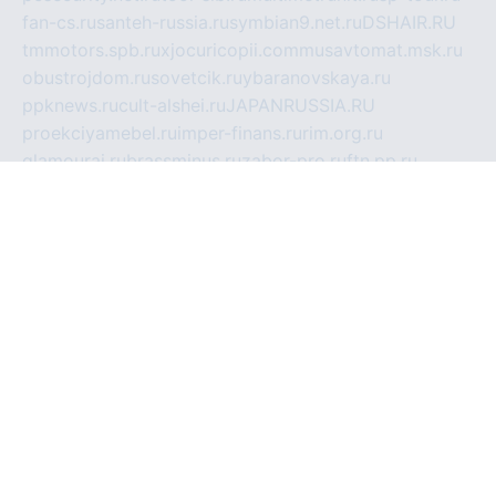
fan-cs.ru
santeh-russia.ru
symbian9.net.ru
DSHAIR.RU
tmmotors.spb.ru
xjocuricopii.com
musavtomat.msk.ru
obustrojdom.ru
sovetcik.ru
ybaranovskaya.ru
ppknews.ru
cult-alshei.ru
JAPANRUSSIA.RU
proekciyamebel.ru
imper-finans.ru
rim.org.ru
glamourai.ru
brassminus.ru
zabor-pro.ru
ftn.pp.ru
dorogoe58.ru
laimengpacker.ru
kuzova-zapchasti.ru
sageerp.ru
taxodrom.ru
dsrazvitie.ru
hardcity.net.ru
ratinghomegames.ru
topservice25.ru
gubernyan.ru
gtglasslined.ru
ii4.ru
tssport.spb.ru
andorra24.com
blackwallstreet.ru
oboimos.ru
optim-doors.com.ru
ikuch.ru
nycr.org.ru
npa21.ru
vremya-ch.spb.ru
desert000.ru
ivtorgi.ru
ifiori.ru
catalog-statei.ru
dcv.org.ru
spetsmaster174.ru
ipkameryhiseeu.ru
dum26.ru
ruspol.spb.ru
fr-opendp.ru
kam-solnyshko.ru
cheyenne-arapaho.ru
sevzapmetal.spb.ru
ted-lapidus.spb.ru
parasite-eliminator.ru
sigma-complete.ru
modernworld.ru
dama-moda.ru