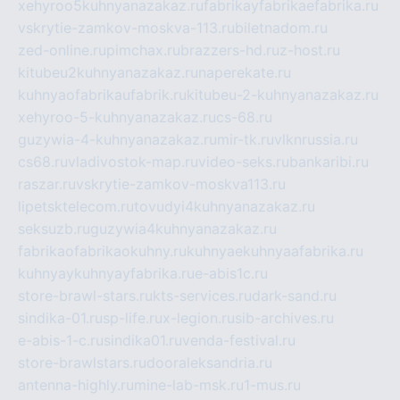
xehyroo5kuhnyanazakaz.ru
fabrikayfabrikaefabrika.ru
vskrytie-zamkov-moskva-113.ru
biletnadom.ru
zed-online.ru
pimchax.ru
brazzers-hd.ru
z-host.ru
kitubeu2kuhnyanazakaz.ru
naperekate.ru
kuhnyaofabrikaufabrik.ru
kitubeu-2-kuhnyanazakaz.ru
xehyroo-5-kuhnyanazakaz.ru
cs-68.ru
guzywia-4-kuhnyanazakaz.ru
mir-tk.ru
vlknrussia.ru
cs68.ru
vladivostok-map.ru
video-seks.ru
bankaribi.ru
raszar.ru
vskrytie-zamkov-moskva113.ru
lipetsktelecom.ru
tovudyi4kuhnyanazakaz.ru
seksuzb.ru
guzywia4kuhnyanazakaz.ru
fabrikaofabrikaokuhny.ru
kuhnyaekuhnyaafabrika.ru
kuhnyaykuhnyayfabrika.ru
e-abis1c.ru
store-brawl-stars.ru
kts-services.ru
dark-sand.ru
sindika-01.ru
sp-life.ru
x-legion.ru
sib-archives.ru
e-abis-1-c.ru
sindika01.ru
venda-festival.ru
store-brawlstars.ru
dooraleksandria.ru
antenna-highly.ru
mine-lab-msk.ru
1-mus.ru