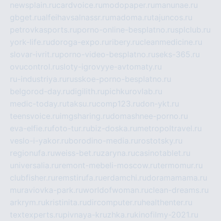
newsplain.ru
cardvoice.ru
modopaper.ru
manunae.ru
gbget.ru
alfeihavsalnassr.ru
madoma.ru
tajuncos.ru
petrovkasports.ru
porno-online-besplatno.ru
splclub.ru
york-life.ru
doroga-expo.ru
ribery.ru
cleanmedicine.ru
slovar-ivrit.ru
porno-video-besplatno.ru
seks-365.ru
ovucontrol.ru
sloty-igrovyye-avtomaty.ru
ru-industriya.ru
russkoe-porno-besplatno.ru
belgorod-day.ru
digilith.ru
pichkurovlab.ru
medic-today.ru
taksu.ru
comp123.ru
don-ykt.ru
teensvoice.ru
imgsharing.ru
domashnee-porno.ru
eva-elfie.ru
foto-tur.ru
biz-doska.ru
metropoltravel.ru
veslo-i-yakor.ru
borodino-media.ru
rostotsky.ru
regionufa.ru
weiss-bet.ru
zaryna.ru
casinotablet.ru
universalia.ru
remont-mebeli-moscow.ru
termomur.ru
clubfisher.ru
remstirufa.ru
erdamchi.ru
doramamama.ru
muraviovka-park.ru
worldofwoman.ru
clean-dreams.ru
arkrym.ru
kristinita.ru
dircomputer.ru
healthenter.ru
textexperts.ru
pivnaya-kruzhka.ru
kinofilmy-2021.ru