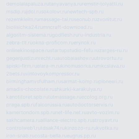
demolalapaluza.ru
tanyavanya.ru
remstir-tolyatti.ru
msdip.ru
jdol.ru
sokolovr.ru
newtech-spb.ru
rezemkleim.ru
massage-tai.ru
seonub.ru
zvonitut.ru
biolisichka24.ru
mncraft-download.ru
algoritm-sistema.ru
godflesh.ru
ru-industria.ru
zebra-tlt.ru
okna-proficom.ru
erynok.ru
onlinekinospace.ru
startupstudio-fefu.ru
zarges-ru.ru
gegenjustizunrecht.ru
autobalashov.ru
utrovortu.ru
spiski-firm.ru
elara-m.ru
kinomusorka.ru
mkcslava.ru
2bets.ru
vintovoykompressor.ru
birminghamvsfulham.ru
sarmat-komp.ru
pioneeri.ru
amadis-chocolate.ru
shkurki-karakulya.ru
kanotiforet.spb.ru
tutmassage.ru
ecolog.org.ru
praga.spb.ru
falcorussia.ru
autodoctorservis.ru
kamertondom.spb.ru
net-life.net.ru
avto-vozim.ru
sakhcamera.ru
alliance-electro.spb.ru
stroyavt.ru
controlweb1.ru
tdsak74.ru
kinzozo-ru.ru
kvotka.ru
iron-snab.ru
costa-bella.ru
eugrus.pp.ru