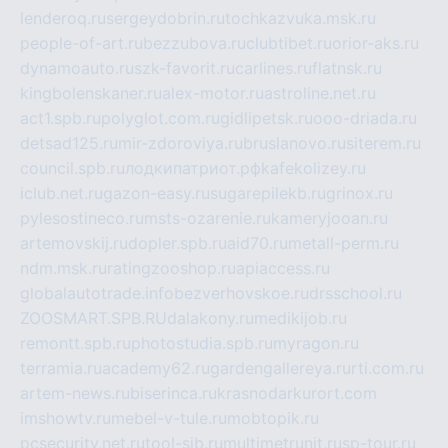
lenderoq.ru
sergeydobrin.ru
tochkazvuka.msk.ru
people-of-art.ru
bezzubova.ru
clubtibet.ru
orior-aks.ru
dynamoauto.ru
szk-favorit.ru
carlines.ru
flatnsk.ru
kingbolenskaner.ru
alex-motor.ru
astroline.net.ru
act1.spb.ru
polyglot.com.ru
gidlipetsk.ru
ooo-driada.ru
detsad125.ru
mir-zdoroviya.ru
bruslanovo.ru
siterem.ru
council.spb.ru
лодкипатриот.рф
kafekolizey.ru
iclub.net.ru
gazon-easy.ru
sugarepilekb.ru
grinox.ru
pylesostineco.ru
msts-ozarenie.ru
kameryjooan.ru
artemovskij.ru
dopler.spb.ru
aid70.ru
metall-perm.ru
ndm.msk.ru
ratingzooshop.ru
apiaccess.ru
globalautotrade.info
bezverhovskoe.ru
drsschool.ru
ZOOSMART.SPB.RU
dalakony.ru
medikijob.ru
remontt.spb.ru
photostudia.spb.ru
myragon.ru
terramia.ru
academy62.ru
gardengallereya.ru
rti.com.ru
artem-news.ru
biserinca.ru
krasnodarkurort.com
imshowtv.ru
mebel-v-tule.ru
mobtopik.ru
pcsecurity.net.ru
tool-sib.ru
multimetrunit.ru
sp-tour.ru