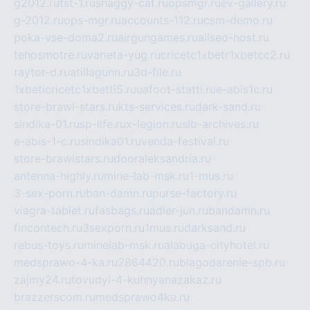
g2012.ru
tst-1.ru
shaggy-cat.ru
opsmgr.ru
ev-gallery.ru
g-2012.ru
ops-mgr.ru
accounts-112.ru
csm-demo.ru
poka-vse-doma2.ru
airgungames.ru
allseo-host.ru
tehosmotre.ru
varieta-yug.ru
cricetc1xbetr1xbetcc2.ru
raytor-d.ru
atillagunn.ru
3d-file.ru
1xbeticricetc1xbetti5.ru
uafoot-statti.ru
e-abis1c.ru
store-brawl-stars.ru
kts-services.ru
dark-sand.ru
sindika-01.ru
sp-life.ru
x-legion.ru
sib-archives.ru
e-abis-1-c.ru
sindika01.ru
venda-festival.ru
store-brawlstars.ru
dooraleksandria.ru
antenna-highly.ru
mine-lab-msk.ru
1-mus.ru
3-sex-porn.ru
ban-damn.ru
purse-factory.ru
viagra-tablet.ru
fasbags.ru
adler-jun.ru
bandamn.ru
fincontech.ru
3sexporn.ru
1mus.ru
darksand.ru
rebus-toys.ru
minelab-msk.ru
alabuga-cityhotel.ru
medsprawo-4-ka.ru
2864420.ru
blagodarenie-spb.ru
zajmy24.ru
tovudyi-4-kuhnyanazakaz.ru
brazzerscom.ru
medsprawo4ka.ru