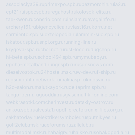
associaciya39.ru
primexpo.spb.ru
bezmorchin.ru
ia2.ru
cpt21.ru
ispecspb.ru
regahost.ru
kolosok-elita.ru
tae-kwon.ru
consrio.com.ru
insiam.ru
avegainfo.ru
archery161.ru
bigencyclica.ru
vlast16.ru
korru.net
sarmiento.spb.su
extelopedia.ru
lammin-suo.spb.ru
iskatour.spb.ru
snpi.org.ru
running-line.ru
krygeva-spa.ru
chel.net.ru
rust-loco.ru
dugshop.ru
hl-beta.spb.ru
school494.spb.ru
mymubaby.ru
epoha-metalband.ru
ngr.spb.ru
rusgosnews.com
dieselvostok.ru
24hostel.msk.ru
w-dev.ru
f-ship.ru
regsmi.ru
filmnetwork.ru
malinasp.ru
kinosvin.ru
h2o-salon.ru
malutkayork.ru
deltaprim.spb.ru
tango-perm.ru
gooddir.ru
sgv.su
multiki-online.com
webkrasotki.com
cherinvest.ru
detskiy-ostrov.ru
ankou.spb.ru
alvesta1.ru
pdf-creator.ru
nix-files.org.ru
sakhatoday.ru
elektrikersymboler.ru
sputnikyes.ru
golf2club.msk.ru
aeforums.ru
zallclub.ru
multimodal.msk.ru
habaigry.ru
haikko.ru
sobakopedia.ru