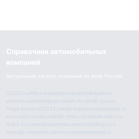
Справочник автомобильных
компаний
Актуальный каталог компаний по всей России
03223.ru
ufille.ru
krasotata.ru
prazdnikdushi.ru
veetbox.ru
cinemapost.ru
ciam-fr.ru
kraft-you.ru
mega-press.ru
03223.ru
web-explore.ru
rastenuya.ru
eurovision-russia.ru
strah-news.ru
freeride-team.ru
itrack-24.ru
sexshopexpress.ru
autostudiopro.ru
alabuga-cityhotel.ru
pornv.ru
atlantpereezd.ru