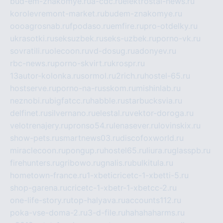
bud-em-znakomye.ru
a-cdc.ru
elektrostal-news.ru
korolevremont-market.ru
budem-znakomye.ru
oooagrosnab.ru
fpodaso.ru
emfire.ru
pro-otdelky.ru
ukrasotki.ru
seksuzbek.ru
seks-uzbek.ru
porno-vk.ru
sovratili.ru
olecoon.ru
vd-dosug.ru
adonyev.ru
rbc-news.ru
porno-skvirt.ru
krospr.ru
13autor-kolonka.ru
sormol.ru
2rich.ru
hostel-65.ru
hostserve.ru
porno-na-russkom.ru
mishinlab.ru
neznobi.ru
bigfatcc.ru
habble.ru
starbucksvia.ru
delfinet.ru
silvernano.ru
elestal.ru
vektor-doroga.ru
velotrenajery.ru
pronso54.ru
lenasever.ru
lovinskix.ru
show-pets.ru
smartnews03.ru
discofoxworld.ru
miraclecoon.ru
pongup.ru
hostel65.ru
liura.ru
glasspb.ru
firehunters.ru
gribowo.ru
gnalis.ru
bulkitula.ru
hometown-france.ru
1-xbeticricetc-1-xbetti-5.ru
shop-garena.ru
cricetc-1-xbetr-1-xbetcc-2.ru
one-life-story.ru
top-halyava.ru
accounts112.ru
poka-vse-doma-2.ru
3-d-file.ru
hahahaharms.ru