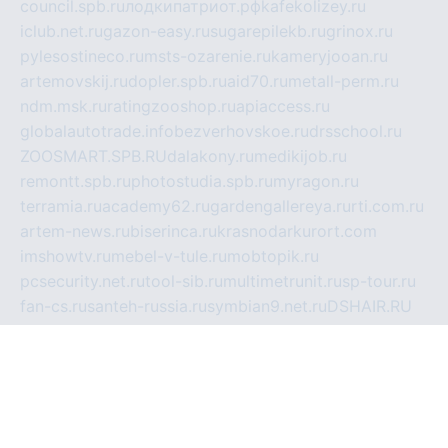
council.spb.ru
лодкипатриот.рф
kafekolizey.ru
iclub.net.ru
gazon-easy.ru
sugarepilekb.ru
grinox.ru
pylesostineco.ru
msts-ozarenie.ru
kameryjooan.ru
artemovskij.ru
dopler.spb.ru
aid70.ru
metall-perm.ru
ndm.msk.ru
ratingzooshop.ru
apiaccess.ru
globalautotrade.info
bezverhovskoe.ru
drsschool.ru
ZOOSMART.SPB.RU
dalakony.ru
medikijob.ru
remontt.spb.ru
photostudia.spb.ru
myragon.ru
terramia.ru
academy62.ru
gardengallereya.ru
rti.com.ru
artem-news.ru
biserinca.ru
krasnodarkurort.com
imshowtv.ru
mebel-v-tule.ru
mobtopik.ru
pcsecurity.net.ru
tool-sib.ru
multimetrunit.ru
sp-tour.ru
fan-cs.ru
santeh-russia.ru
symbian9.net.ru
DSHAIR.RU
tmmotors.spb.ru
xjocuricopii.com
musavtomat.msk.ru
obustrojdom.ru
sovetcik.ru
ybaranovskaya.ru
ppknews.ru
cult-alshei.ru
JAPANRUSSIA.RU
proekciyamebel.ru
imper-finans.ru
rim.org.ru
glamourai.ru
brassminus.ru
zabor-pro.ru
ftn.pp.ru