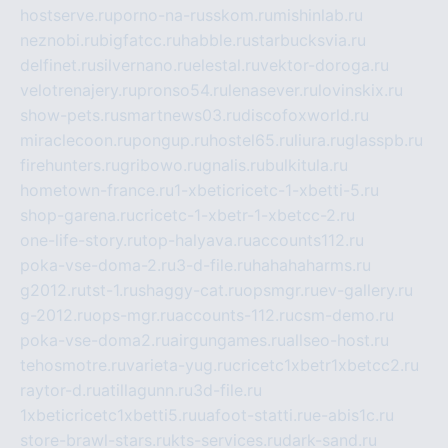
hostserve.ru
porno-na-russkom.ru
mishinlab.ru
neznobi.ru
bigfatcc.ru
habble.ru
starbucksvia.ru
delfinet.ru
silvernano.ru
elestal.ru
vektor-doroga.ru
velotrenajery.ru
pronso54.ru
lenasever.ru
lovinskix.ru
show-pets.ru
smartnews03.ru
discofoxworld.ru
miraclecoon.ru
pongup.ru
hostel65.ru
liura.ru
glasspb.ru
firehunters.ru
gribowo.ru
gnalis.ru
bulkitula.ru
hometown-france.ru
1-xbeticricetc-1-xbetti-5.ru
shop-garena.ru
cricetc-1-xbetr-1-xbetcc-2.ru
one-life-story.ru
top-halyava.ru
accounts112.ru
poka-vse-doma-2.ru
3-d-file.ru
hahahaharms.ru
g2012.ru
tst-1.ru
shaggy-cat.ru
opsmgr.ru
ev-gallery.ru
g-2012.ru
ops-mgr.ru
accounts-112.ru
csm-demo.ru
poka-vse-doma2.ru
airgungames.ru
allseo-host.ru
tehosmotre.ru
varieta-yug.ru
cricetc1xbetr1xbetcc2.ru
raytor-d.ru
atillagunn.ru
3d-file.ru
1xbeticricetc1xbetti5.ru
uafoot-statti.ru
e-abis1c.ru
store-brawl-stars.ru
kts-services.ru
dark-sand.ru