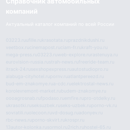
Справочник автомобильных
компаний
Актуальный каталог компаний по всей России
03223.ru
ufille.ru
krasotata.ru
prazdnikdushi.ru
veetbox.ru
cinemapost.ru
ciam-fr.ru
kraft-you.ru
mega-press.ru
03223.ru
web-explore.ru
rastenuya.ru
eurovision-russia.ru
strah-news.ru
freeride-team.ru
itrack-24.ru
sexshopexpress.ru
autostudiopro.ru
alabuga-cityhotel.ru
pornv.ru
atlantpereezd.ru
bud-em-znakomye.ru
a-cdc.ru
elektrostal-news.ru
korolevremont-market.ru
budem-znakomye.ru
oooagrosnab.ru
fpodaso.ru
emfire.ru
pro-otdelky.ru
ukrasotki.ru
seksuzbek.ru
seks-uzbek.ru
porno-vk.ru
sovratili.ru
olecoon.ru
vd-dosug.ru
adonyev.ru
rbc-news.ru
porno-skvirt.ru
krospr.ru
13autor-kolonka.ru
sormol.ru
2rich.ru
hostel-65.ru