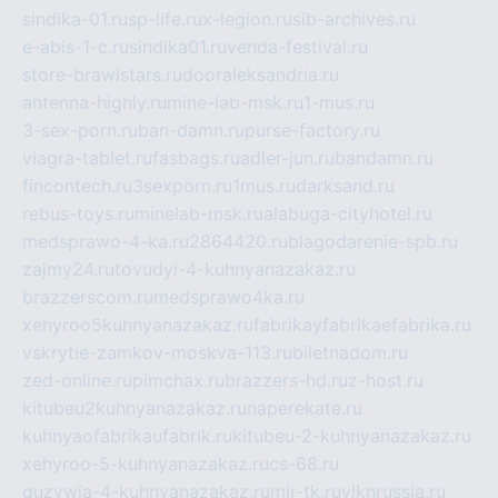
sindika-01.ru
sp-life.ru
x-legion.ru
sib-archives.ru
e-abis-1-c.ru
sindika01.ru
venda-festival.ru
store-brawlstars.ru
dooraleksandria.ru
antenna-highly.ru
mine-lab-msk.ru
1-mus.ru
3-sex-porn.ru
ban-damn.ru
purse-factory.ru
viagra-tablet.ru
fasbags.ru
adler-jun.ru
bandamn.ru
fincontech.ru
3sexporn.ru
1mus.ru
darksand.ru
rebus-toys.ru
minelab-msk.ru
alabuga-cityhotel.ru
medsprawo-4-ka.ru
2864420.ru
blagodarenie-spb.ru
zajmy24.ru
tovudyi-4-kuhnyanazakaz.ru
brazzerscom.ru
medsprawo4ka.ru
xehyroo5kuhnyanazakaz.ru
fabrikayfabrikaefabrika.ru
vskrytie-zamkov-moskva-113.ru
biletnadom.ru
zed-online.ru
pimchax.ru
brazzers-hd.ru
z-host.ru
kitubeu2kuhnyanazakaz.ru
naperekate.ru
kuhnyaofabrikaufabrik.ru
kitubeu-2-kuhnyanazakaz.ru
xehyroo-5-kuhnyanazakaz.ru
cs-68.ru
guzywia-4-kuhnyanazakaz.ru
mir-tk.ru
vlknrussia.ru