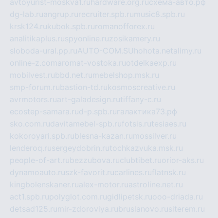
avtoyurist-moskva1.ru
hardware.org.ru
схема-авто.рф
dg-lab.ru
angrup.ru
recruiter.spb.ru
music8.spb.ru
krsk124.ru
kubok.spb.ru
romanofforex.ru
analitikaplus.ru
spyonline.ru
zosikamery.ru
sloboda-ural.pp.ru
AUTO-COM.SU
hohota.net
alimy.ru
online-z.com
aromat-vostoka.ru
otdelkaexp.ru
mobilvest.ru
bbd.net.ru
mebelshop.msk.ru
smp-forum.ru
bastion-td.ru
kosmoscreative.ru
avrmotors.ru
art-galadesign.ru
tiffany-c.ru
ecostep-samara.ru
d-p.spb.ru
галактика73.рф
sko.com.ru
davitamebel-spb.ru
fotsis.ru
tesiaes.ru
kokoroyari.spb.ru
blesna-kazan.ru
mossilver.ru
lenderoq.ru
sergeydobrin.ru
tochkazvuka.msk.ru
people-of-art.ru
bezzubova.ru
clubtibet.ru
orior-aks.ru
dynamoauto.ru
szk-favorit.ru
carlines.ru
flatnsk.ru
kingbolenskaner.ru
alex-motor.ru
astroline.net.ru
act1.spb.ru
polyglot.com.ru
gidlipetsk.ru
ooo-driada.ru
detsad125.ru
mir-zdoroviya.ru
bruslanovo.ru
siterem.ru