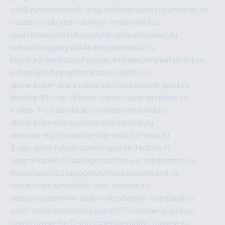
cs68.ru
vladivostok-map.ru
video-seks.ru
bankaribi.ru
raszar.ru
vskrytie-zamkov-moskva113.ru
lipetsktelecom.ru
tovudyi4kuhnyanazakaz.ru
seksuzb.ru
guzywia4kuhnyanazakaz.ru
fabrikaofabrikaokuhny.ru
kuhnyaekuhnyaafabrika.ru
kuhnyaykuhnyayfabrika.ru
e-abis1c.ru
store-brawl-stars.ru
kts-services.ru
dark-sand.ru
sindika-01.ru
sp-life.ru
x-legion.ru
sib-archives.ru
e-abis-1-c.ru
sindika01.ru
venda-festival.ru
store-brawlstars.ru
dooraleksandria.ru
antenna-highly.ru
mine-lab-msk.ru
1-mus.ru
3-sex-porn.ru
ban-damn.ru
purse-factory.ru
viagra-tablet.ru
fasbags.ru
adler-jun.ru
bandamn.ru
fincontech.ru
3sexporn.ru
1mus.ru
darksand.ru
rebus-toys.ru
minelab-msk.ru
rtdco.ru
seo-prodvizhenie-sajtov-stroitelnyh-kompanij.ru
card-voice.ru
rulonnyygazon177.ru
snow-guard.ru
domizbrusa-9x12spb.ru
demaholding.ru
aalse.ru