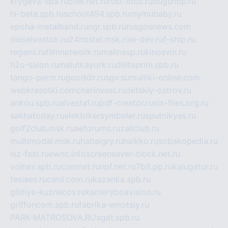
krygeva-spa.ru
chel.net.ru
rust-loco.ru
dugshop.ru
hl-beta.spb.ru
school494.spb.ru
mymubaby.ru
epoha-metalband.ru
ngr.spb.ru
rusgosnews.com
dieselvostok.ru
24hostel.msk.ru
w-dev.ru
f-ship.ru
regsmi.ru
filmnetwork.ru
malinasp.ru
kinosvin.ru
h2o-salon.ru
malutkayork.ru
deltaprim.spb.ru
tango-perm.ru
gooddir.ru
sgv.su
multiki-online.com
webkrasotki.com
cherinvest.ru
detskiy-ostrov.ru
ankou.spb.ru
alvesta1.ru
pdf-creator.ru
nix-files.org.ru
sakhatoday.ru
elektrikersymboler.ru
sputnikyes.ru
golf2club.msk.ru
aeforums.ru
zallclub.ru
multimodal.msk.ru
habaigry.ru
haikko.ru
sobakopedia.ru
isz-fest.ru
ewnc.info
screensaver-clock.net.ru
volnav.spb.ru
comnat.ru
npf.net.ru
7bit.pp.ru
kalugatur.ru
tesiaes.ru
card.com.ru
kazanka.spb.ru
gildiya-kuznecov.ru
kameryboavision.ru
griffoncom.spb.ru
fabrika-emotsiy.ru
PARK-MATROSOVA.RU
agat.spb.ru