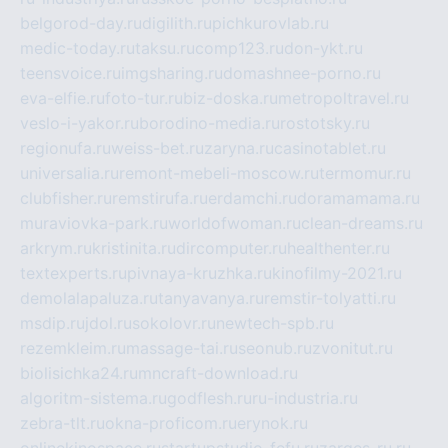
belgorod-day.ru
digilith.ru
pichkurovlab.ru
medic-today.ru
taksu.ru
comp123.ru
don-ykt.ru
teensvoice.ru
imgsharing.ru
domashnee-porno.ru
eva-elfie.ru
foto-tur.ru
biz-doska.ru
metropoltravel.ru
veslo-i-yakor.ru
borodino-media.ru
rostotsky.ru
regionufa.ru
weiss-bet.ru
zaryna.ru
casinotablet.ru
universalia.ru
remont-mebeli-moscow.ru
termomur.ru
clubfisher.ru
remstirufa.ru
erdamchi.ru
doramamama.ru
muraviovka-park.ru
worldofwoman.ru
clean-dreams.ru
arkrym.ru
kristinita.ru
dircomputer.ru
healthenter.ru
textexperts.ru
pivnaya-kruzhka.ru
kinofilmy-2021.ru
demolalapaluza.ru
tanyavanya.ru
remstir-tolyatti.ru
msdip.ru
jdol.ru
sokolovr.ru
newtech-spb.ru
rezemkleim.ru
massage-tai.ru
seonub.ru
zvonitut.ru
biolisichka24.ru
mncraft-download.ru
algoritm-sistema.ru
godflesh.ru
ru-industria.ru
zebra-tlt.ru
okna-proficom.ru
erynok.ru