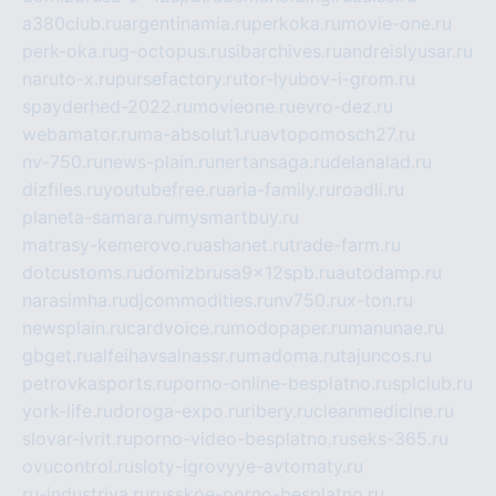
a380club.ru
argentinamia.ru
perkoka.ru
movie-one.ru
perk-oka.ru
g-octopus.ru
sibarchives.ru
andreislyusar.ru
naruto-x.ru
pursefactory.ru
tor-lyubov-i-grom.ru
spayderhed-2022.ru
movieone.ru
evro-dez.ru
webamator.ru
ma-absolut1.ru
avtopomosch27.ru
nv-750.ru
news-plain.ru
nertansaga.ru
delanalad.ru
dizfiles.ru
youtubefree.ru
aria-family.ru
roadli.ru
planeta-samara.ru
mysmartbuy.ru
matrasy-kemerovo.ru
ashanet.ru
trade-farm.ru
dotcustoms.ru
domizbrusa9x12spb.ru
autodamp.ru
narasimha.ru
djcommodities.ru
nv750.ru
x-ton.ru
newsplain.ru
cardvoice.ru
modopaper.ru
manunae.ru
gbget.ru
alfeihavsalnassr.ru
madoma.ru
tajuncos.ru
petrovkasports.ru
porno-online-besplatno.ru
splclub.ru
york-life.ru
doroga-expo.ru
ribery.ru
cleanmedicine.ru
slovar-ivrit.ru
porno-video-besplatno.ru
seks-365.ru
ovucontrol.ru
sloty-igrovyye-avtomaty.ru
ru-industriya.ru
russkoe-porno-besplatno.ru