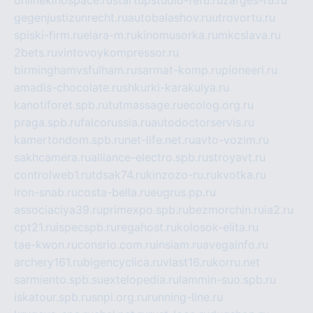
onlinekinospace.ru
startupstudio-fefu.ru
zarges-ru.ru
gegenjustizunrecht.ru
autobalashov.ru
utrovortu.ru
spiski-firm.ru
elara-m.ru
kinomusorka.ru
mkcslava.ru
2bets.ru
vintovoykompressor.ru
birminghamvsfulham.ru
sarmat-komp.ru
pioneeri.ru
amadis-chocolate.ru
shkurki-karakulya.ru
kanotiforet.spb.ru
tutmassage.ru
ecolog.org.ru
praga.spb.ru
falcorussia.ru
autodoctorservis.ru
kamertondom.spb.ru
net-life.net.ru
avto-vozim.ru
sakhcamera.ru
alliance-electro.spb.ru
stroyavt.ru
controlweb1.ru
tdsak74.ru
kinzozo-ru.ru
kvotka.ru
iron-snab.ru
costa-bella.ru
eugrus.pp.ru
associaciya39.ru
primexpo.spb.ru
bezmorchin.ru
ia2.ru
cpt21.ru
ispecspb.ru
regahost.ru
kolosok-elita.ru
tae-kwon.ru
consrio.com.ru
insiam.ru
avegainfo.ru
archery161.ru
bigencyclica.ru
vlast16.ru
korru.net
sarmiento.spb.su
extelopedia.ru
lammin-suo.spb.ru
iskatour.spb.ru
snpi.org.ru
running-line.ru