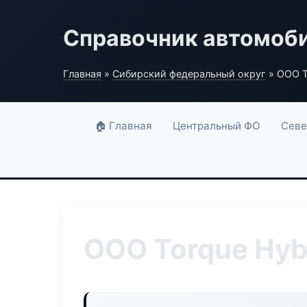
Справочник автомоб
Главная
»
Сибирский федеральный округ
» ООО T
🏠 Главная
Центральный ФО
Севе
ООО Torque Hyb