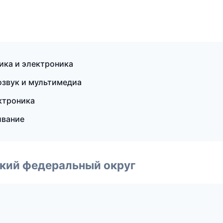
рика и электроника
тозвук и мультимедиа
ктроника
ивание
ский федеральный округ