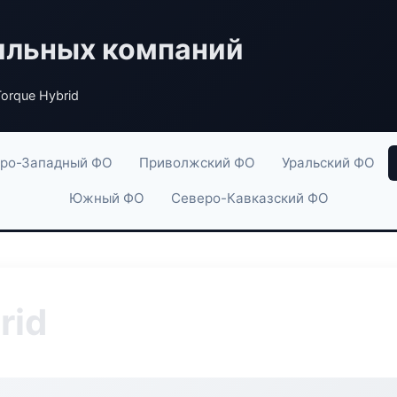
ильных компаний
orque Hybrid
ро-Западный ФО
Приволжский ФО
Уральский ФО
Южный ФО
Северо-Кавказский ФО
rid