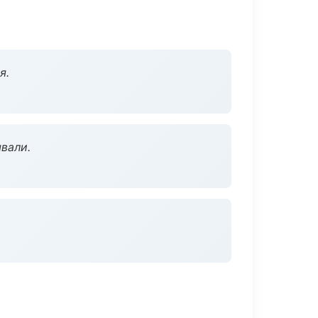
я.
вали.