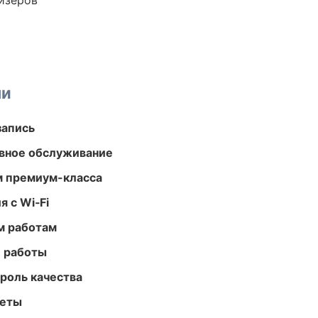
йзеров
ми
запись
вное обслуживание
м премиум-класса
 с Wi‑Fi
м работам
е работы
роль качества
меты