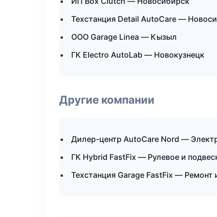
ИП Box Clutch — Новосибирск
Техстанция Detail AutoCare — Новос
ООО Garage Linea — Кызыл
ГК Electro AutoLab — Новокузнецк
Другие компании
Дилер-центр AutoCare Nord — Электр
ГК Hybrid FastFix — Рулевое и подве
Техстанция Garage FastFix — Ремонт