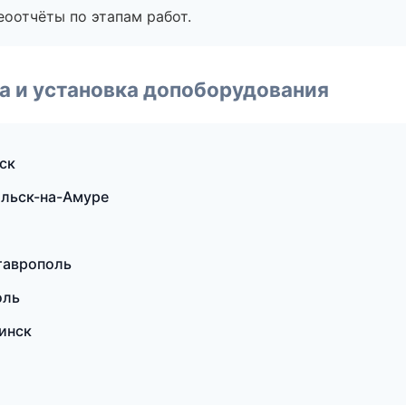
еоотчёты по этапам работ.
 и установка допоборудования
ск
ольск-на-Амуре
Ставрополь
оль
инск