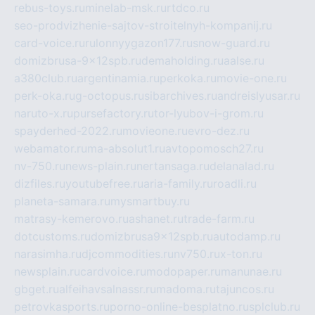
rebus-toys.ru
minelab-msk.ru
rtdco.ru
seo-prodvizhenie-sajtov-stroitelnyh-kompanij.ru
card-voice.ru
rulonnyygazon177.ru
snow-guard.ru
domizbrusa-9x12spb.ru
demaholding.ru
aalse.ru
a380club.ru
argentinamia.ru
perkoka.ru
movie-one.ru
perk-oka.ru
g-octopus.ru
sibarchives.ru
andreislyusar.ru
naruto-x.ru
pursefactory.ru
tor-lyubov-i-grom.ru
spayderhed-2022.ru
movieone.ru
evro-dez.ru
webamator.ru
ma-absolut1.ru
avtopomosch27.ru
nv-750.ru
news-plain.ru
nertansaga.ru
delanalad.ru
dizfiles.ru
youtubefree.ru
aria-family.ru
roadli.ru
planeta-samara.ru
mysmartbuy.ru
matrasy-kemerovo.ru
ashanet.ru
trade-farm.ru
dotcustoms.ru
domizbrusa9x12spb.ru
autodamp.ru
narasimha.ru
djcommodities.ru
nv750.ru
x-ton.ru
newsplain.ru
cardvoice.ru
modopaper.ru
manunae.ru
gbget.ru
alfeihavsalnassr.ru
madoma.ru
tajuncos.ru
petrovkasports.ru
porno-online-besplatno.ru
splclub.ru