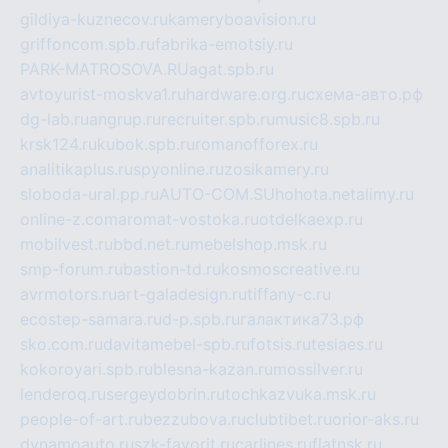
gildiya-kuznecov.ru
kameryboavision.ru
griffoncom.spb.ru
fabrika-emotsiy.ru
PARK-MATROSOVA.RU
agat.spb.ru
avtoyurist-moskva1.ru
hardware.org.ru
схема-авто.рф
dg-lab.ru
angrup.ru
recruiter.spb.ru
music8.spb.ru
krsk124.ru
kubok.spb.ru
romanofforex.ru
analitikaplus.ru
spyonline.ru
zosikamery.ru
sloboda-ural.pp.ru
AUTO-COM.SU
hohota.net
alimy.ru
online-z.com
aromat-vostoka.ru
otdelkaexp.ru
mobilvest.ru
bbd.net.ru
mebelshop.msk.ru
smp-forum.ru
bastion-td.ru
kosmoscreative.ru
avrmotors.ru
art-galadesign.ru
tiffany-c.ru
ecostep-samara.ru
d-p.spb.ru
галактика73.рф
sko.com.ru
davitamebel-spb.ru
fotsis.ru
tesiaes.ru
kokoroyari.spb.ru
blesna-kazan.ru
mossilver.ru
lenderoq.ru
sergeydobrin.ru
tochkazvuka.msk.ru
people-of-art.ru
bezzubova.ru
clubtibet.ru
orior-aks.ru
dynamoauto.ru
szk-favorit.ru
carlines.ru
flatnsk.ru