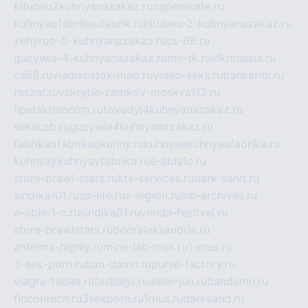
kitubeu2kuhnyanazakaz.ru
naperekate.ru
kuhnyaofabrikaufabrik.ru
kitubeu-2-kuhnyanazakaz.ru
xehyroo-5-kuhnyanazakaz.ru
cs-68.ru
guzywia-4-kuhnyanazakaz.ru
mir-tk.ru
vlknrussia.ru
cs68.ru
vladivostok-map.ru
video-seks.ru
bankaribi.ru
raszar.ru
vskrytie-zamkov-moskva113.ru
lipetsktelecom.ru
tovudyi4kuhnyanazakaz.ru
seksuzb.ru
guzywia4kuhnyanazakaz.ru
fabrikaofabrikaokuhny.ru
kuhnyaekuhnyaafabrika.ru
kuhnyaykuhnyayfabrika.ru
e-abis1c.ru
store-brawl-stars.ru
kts-services.ru
dark-sand.ru
sindika-01.ru
sp-life.ru
x-legion.ru
sib-archives.ru
e-abis-1-c.ru
sindika01.ru
venda-festival.ru
store-brawlstars.ru
dooraleksandria.ru
antenna-highly.ru
mine-lab-msk.ru
1-mus.ru
3-sex-porn.ru
ban-damn.ru
purse-factory.ru
viagra-tablet.ru
fasbags.ru
adler-jun.ru
bandamn.ru
fincontech.ru
3sexporn.ru
1mus.ru
darksand.ru