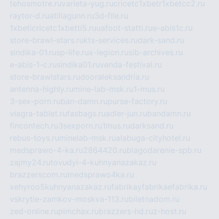
tehosmotre.ru
varieta-yug.ru
cricetc1xbetr1xbetcc2.ru
raytor-d.ru
atillagunn.ru
3d-file.ru
1xbeticricetc1xbetti5.ru
uafoot-statti.ru
e-abis1c.ru
store-brawl-stars.ru
kts-services.ru
dark-sand.ru
sindika-01.ru
sp-life.ru
x-legion.ru
sib-archives.ru
e-abis-1-c.ru
sindika01.ru
venda-festival.ru
store-brawlstars.ru
dooraleksandria.ru
antenna-highly.ru
mine-lab-msk.ru
1-mus.ru
3-sex-porn.ru
ban-damn.ru
purse-factory.ru
viagra-tablet.ru
fasbags.ru
adler-jun.ru
bandamn.ru
fincontech.ru
3sexporn.ru
1mus.ru
darksand.ru
rebus-toys.ru
minelab-msk.ru
alabuga-cityhotel.ru
medsprawo-4-ka.ru
2864420.ru
blagodarenie-spb.ru
zajmy24.ru
tovudyi-4-kuhnyanazakaz.ru
brazzerscom.ru
medsprawo4ka.ru
xehyroo5kuhnyanazakaz.ru
fabrikayfabrikaefabrika.ru
vskrytie-zamkov-moskva-113.ru
biletnadom.ru
zed-online.ru
pimchax.ru
brazzers-hd.ru
z-host.ru