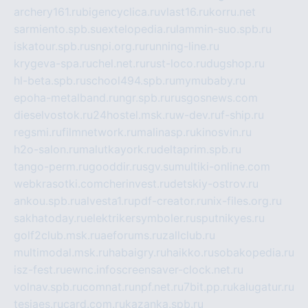
archery161.ru
bigencyclica.ru
vlast16.ru
korru.net
sarmiento.spb.su
extelopedia.ru
lammin-suo.spb.ru
iskatour.spb.ru
snpi.org.ru
running-line.ru
krygeva-spa.ru
chel.net.ru
rust-loco.ru
dugshop.ru
hl-beta.spb.ru
school494.spb.ru
mymubaby.ru
epoha-metalband.ru
ngr.spb.ru
rusgosnews.com
dieselvostok.ru
24hostel.msk.ru
w-dev.ru
f-ship.ru
regsmi.ru
filmnetwork.ru
malinasp.ru
kinosvin.ru
h2o-salon.ru
malutkayork.ru
deltaprim.spb.ru
tango-perm.ru
gooddir.ru
sgv.su
multiki-online.com
webkrasotki.com
cherinvest.ru
detskiy-ostrov.ru
ankou.spb.ru
alvesta1.ru
pdf-creator.ru
nix-files.org.ru
sakhatoday.ru
elektrikersymboler.ru
sputnikyes.ru
golf2club.msk.ru
aeforums.ru
zallclub.ru
multimodal.msk.ru
habaigry.ru
haikko.ru
sobakopedia.ru
isz-fest.ru
ewnc.info
screensaver-clock.net.ru
volnav.spb.ru
comnat.ru
npf.net.ru
7bit.pp.ru
kalugatur.ru
tesiaes.ru
card.com.ru
kazanka.spb.ru