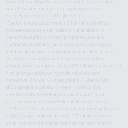
ukrasotki.ru
seksuzbek.ru
seks-uzbek.ru
porno-vk.ru
sovratili.ru
olecoon.ru
vd-dosug.ru
adonyev.ru
rbc-news.ru
porno-skvirt.ru
krospr.ru
13autor-kolonka.ru
sormol.ru
2rich.ru
hostel-65.ru
hostserve.ru
porno-na-russkom.ru
mishinlab.ru
neznobi.ru
bigfatcc.ru
habble.ru
starbucksvia.ru
delfinet.ru
silvernano.ru
elestal.ru
vektor-doroga.ru
velotrenajery.ru
pronso54.ru
lenasever.ru
lovinskix.ru
show-pets.ru
smartnews03.ru
discofoxworld.ru
miraclecoon.ru
pongup.ru
hostel65.ru
liura.ru
glasspb.ru
firehunters.ru
gribowo.ru
gnalis.ru
bulkitula.ru
hometown-france.ru
1-xbeticricetc-1-xbetti-5.ru
shop-garena.ru
cricetc-1-xbetr-1-xbetcc-2.ru
one-life-story.ru
top-halyava.ru
accounts112.ru
poka-vse-doma-2.ru
3-d-file.ru
hahahaharms.ru
g2012.ru
tst-1.ru
shaggy-cat.ru
opsmgr.ru
ev-gallery.ru
g-2012.ru
ops-mgr.ru
accounts-112.ru
csm-demo.ru
poka-vse-doma2.ru
airgungames.ru
allseo-host.ru