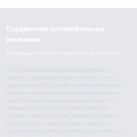
Справочник автомобильных
компаний
Актуальный каталог компаний по всей России
03223.ru
ufille.ru
krasotata.ru
prazdnikdushi.ru
veetbox.ru
cinemapost.ru
ciam-fr.ru
kraft-you.ru
mega-press.ru
03223.ru
web-explore.ru
rastenuya.ru
eurovision-russia.ru
strah-news.ru
freeride-team.ru
itrack-24.ru
sexshopexpress.ru
autostudiopro.ru
alabuga-cityhotel.ru
pornv.ru
atlantpereezd.ru
bud-em-znakomye.ru
a-cdc.ru
elektrostal-news.ru
korolevremont-market.ru
budem-znakomye.ru
oooagrosnab.ru
fpodaso.ru
emfire.ru
pro-otdelky.ru