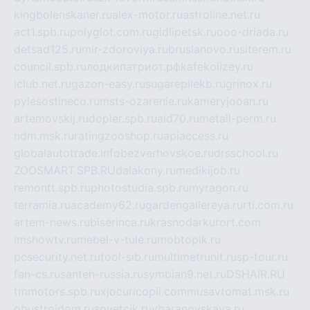
kingbolenskaner.ru
alex-motor.ru
astroline.net.ru
act1.spb.ru
polyglot.com.ru
gidlipetsk.ru
ooo-driada.ru
detsad125.ru
mir-zdoroviya.ru
bruslanovo.ru
siterem.ru
council.spb.ru
лодкипатриот.рф
kafekolizey.ru
iclub.net.ru
gazon-easy.ru
sugarepilekb.ru
grinox.ru
pylesostineco.ru
msts-ozarenie.ru
kameryjooan.ru
artemovskij.ru
dopler.spb.ru
aid70.ru
metall-perm.ru
ndm.msk.ru
ratingzooshop.ru
apiaccess.ru
globalautotrade.info
bezverhovskoe.ru
drsschool.ru
ZOOSMART.SPB.RU
dalakony.ru
medikijob.ru
remontt.spb.ru
photostudia.spb.ru
myragon.ru
terramia.ru
academy62.ru
gardengallereya.ru
rti.com.ru
artem-news.ru
biserinca.ru
krasnodarkurort.com
imshowtv.ru
mebel-v-tule.ru
mobtopik.ru
pcsecurity.net.ru
tool-sib.ru
multimetrunit.ru
sp-tour.ru
fan-cs.ru
santeh-russia.ru
symbian9.net.ru
DSHAIR.RU
tmmotors.spb.ru
xjocuricopii.com
musavtomat.msk.ru
obustrojdom.ru
sovetcik.ru
ybaranovskaya.ru