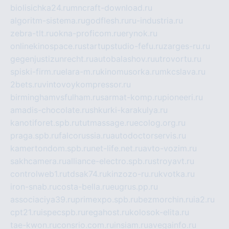
biolisichka24.ru
mncraft-download.ru
algoritm-sistema.ru
godflesh.ru
ru-industria.ru
zebra-tlt.ru
okna-proficom.ru
erynok.ru
onlinekinospace.ru
startupstudio-fefu.ru
zarges-ru.ru
gegenjustizunrecht.ru
autobalashov.ru
utrovortu.ru
spiski-firm.ru
elara-m.ru
kinomusorka.ru
mkcslava.ru
2bets.ru
vintovoykompressor.ru
birminghamvsfulham.ru
sarmat-komp.ru
pioneeri.ru
amadis-chocolate.ru
shkurki-karakulya.ru
kanotiforet.spb.ru
tutmassage.ru
ecolog.org.ru
praga.spb.ru
falcorussia.ru
autodoctorservis.ru
kamertondom.spb.ru
net-life.net.ru
avto-vozim.ru
sakhcamera.ru
alliance-electro.spb.ru
stroyavt.ru
controlweb1.ru
tdsak74.ru
kinzozo-ru.ru
kvotka.ru
iron-snab.ru
costa-bella.ru
eugrus.pp.ru
associaciya39.ru
primexpo.spb.ru
bezmorchin.ru
ia2.ru
cpt21.ru
ispecspb.ru
regahost.ru
kolosok-elita.ru
tae-kwon.ru
consrio.com.ru
insiam.ru
avegainfo.ru