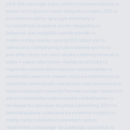
york-life.ru
doroga-expo.ru
ribery.ru
cleanmedicine.ru
slovar-ivrit.ru
porno-video-besplatno.ru
seks-365.ru
ovucontrol.ru
sloty-igrovyye-avtomaty.ru
ru-industriya.ru
russkoe-porno-besplatno.ru
belgorod-day.ru
digilith.ru
pichkurovlab.ru
medic-today.ru
taksu.ru
comp123.ru
don-ykt.ru
teensvoice.ru
imgsharing.ru
domashnee-porno.ru
eva-elfie.ru
foto-tur.ru
biz-doska.ru
metropoltravel.ru
veslo-i-yakor.ru
borodino-media.ru
rostotsky.ru
regionufa.ru
weiss-bet.ru
zaryna.ru
casinotablet.ru
universalia.ru
remont-mebeli-moscow.ru
termomur.ru
clubfisher.ru
remstirufa.ru
erdamchi.ru
doramamama.ru
muraviovka-park.ru
worldofwoman.ru
clean-dreams.ru
arkrym.ru
kristinita.ru
dircomputer.ru
healthenter.ru
textexperts.ru
pivnaya-kruzhka.ru
kinofilmy-2021.ru
demolalapaluza.ru
tanyavanya.ru
remstir-tolyatti.ru
msdip.ru
jdol.ru
sokolovr.ru
newtech-spb.ru
rezemkleim.ru
massage-tai.ru
seonub.ru
zvonitut.ru