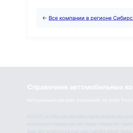
←
Все компании в регионе Сибир
Справочник автомобильных к
Актуальный каталог компаний по всей Рос
03223.ru
ufille.ru
krasotata.ru
prazdnikdushi.ru
v
eurovision-russia.ru
strah-news.ru
freeride-team
bud-em-znakomye.ru
a-cdc.ru
elektrostal-news.