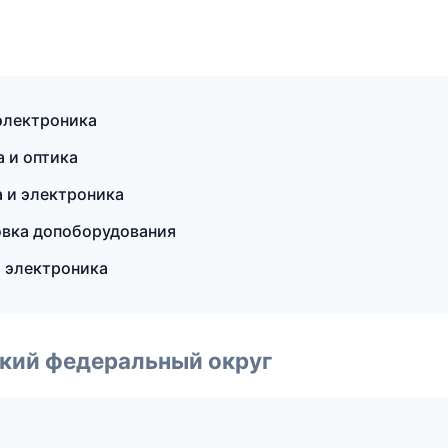
электроника
а и оптика
а и электроника
овка допоборудования
и электроника
ский федеральный округ