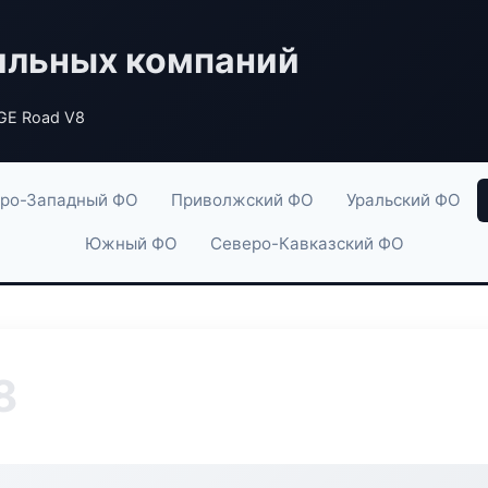
ильных компаний
GE Road V8
ро-Западный ФО
Приволжский ФО
Уральский ФО
Южный ФО
Северо-Кавказский ФО
8