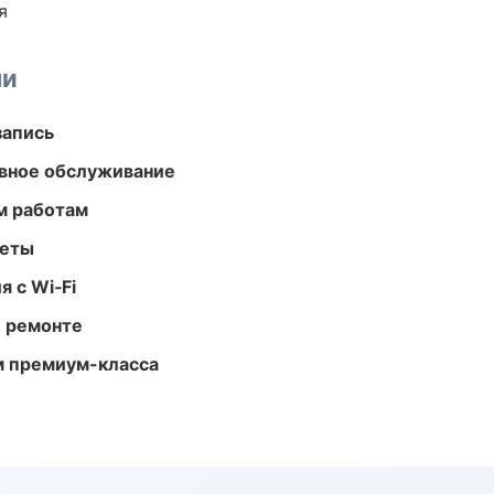
я
ми
запись
вное обслуживание
м работам
меты
 с Wi‑Fi
и ремонте
м премиум-класса