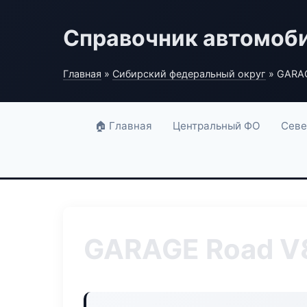
Справочник автомоб
Главная
»
Сибирский федеральный округ
» GARA
🏠 Главная
Центральный ФО
Севе
GARAGE Road V