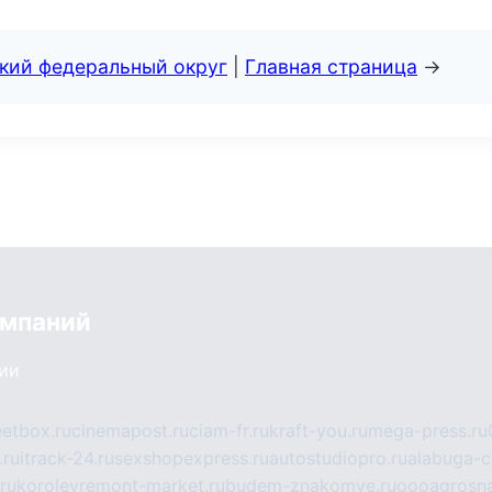
ский федеральный округ
|
Главная страница
→
омпаний
сии
eetbox.ru
cinemapost.ru
ciam-fr.ru
kraft-you.ru
mega-press.ru
.ru
itrack-24.ru
sexshopexpress.ru
autostudiopro.ru
alabuga-ci
ru
korolevremont-market.ru
budem-znakomye.ru
oooagrosna