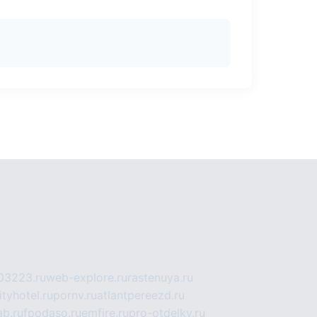
03223.ru
web-explore.ru
rastenuya.ru
tyhotel.ru
pornv.ru
atlantpereezd.ru
b.ru
fpodaso.ru
emfire.ru
pro-otdelky.ru