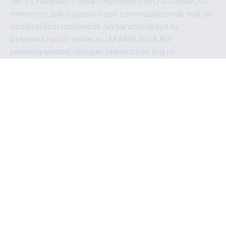
fan-cs.ru
santeh-russia.ru
symbian9.net.ru
DSHAIR.RU
tmmotors.spb.ru
xjocuricopii.com
musavtomat.msk.ru
obustrojdom.ru
sovetcik.ru
ybaranovskaya.ru
ppknews.ru
cult-alshei.ru
JAPANRUSSIA.RU
proekciyamebel.ru
imper-finans.ru
rim.org.ru
glamourai.ru
brassminus.ru
zabor-pro.ru
ftn.pp.ru
dorogoe58.ru
laimengpacker.ru
kuzova-zapchasti.ru
sageerp.ru
taxodrom.ru
dsrazvitie.ru
hardcity.net.ru
ratinghomegames.ru
topservice25.ru
gubernyan.ru
gtglasslined.ru
ii4.ru
tssport.spb.ru
andorra24.com
blackwallstreet.ru
oboimos.ru
optim-doors.com.ru
ikuch.ru
nycr.org.ru
npa21.ru
vremya-ch.spb.ru
desert000.ru
ivtorgi.ru
ifiori.ru
catalog-statei.ru
dcv.org.ru
spetsmaster174.ru
ipkameryhiseeu.ru
dum26.ru
ruspol.spb.ru
fr-opendp.ru
kam-solnyshko.ru
cheyenne-arapaho.ru
sevzapmetal.spb.ru
ted-lapidus.spb.ru
parasite-eliminator.ru
sigma-complete.ru
modernworld.ru
dama-moda.ru