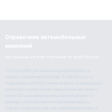
Справочник автомобильных
компаний
Актуальный каталог компаний по всей России
03223.ru
ufille.ru
krasotata.ru
prazdnikdushi.ru
veetbox.ru
cinemapost.ru
ciam-fr.ru
kraft-you.ru
mega-press.ru
03223.ru
web-explore.ru
rastenuya.ru
eurovision-russia.ru
strah-news.ru
freeride-team.ru
itrack-24.ru
sexshopexpress.ru
autostudiopro.ru
alabuga-cityhotel.ru
pornv.ru
atlantpereezd.ru
bud-em-znakomye.ru
a-cdc.ru
elektrostal-news.ru