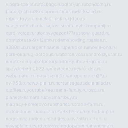
viagra-tablet.ru
fasbags.ru
adler-jun.ru
bandamn.ru
fincontech.ru
3sexporn.ru
1mus.ru
darksand.ru
rebus-toys.ru
minelab-msk.ru
rtdco.ru
seo-prodvizhenie-sajtov-stroitelnyh-kompanij.ru
card-voice.ru
rulonnyygazon177.ru
snow-guard.ru
domizbrusa-9x12spb.ru
demaholding.ru
aalse.ru
a380club.ru
argentinamia.ru
perkoka.ru
movie-one.ru
perk-oka.ru
g-octopus.ru
sibarchives.ru
andreislyusar.ru
naruto-x.ru
pursefactory.ru
tor-lyubov-i-grom.ru
spayderhed-2022.ru
movieone.ru
evro-dez.ru
webamator.ru
ma-absolut1.ru
avtopomosch27.ru
nv-750.ru
news-plain.ru
nertansaga.ru
delanalad.ru
dizfiles.ru
youtubefree.ru
aria-family.ru
roadli.ru
planeta-samara.ru
mysmartbuy.ru
matrasy-kemerovo.ru
ashanet.ru
trade-farm.ru
dotcustoms.ru
domizbrusa9x12spb.ru
autodamp.ru
narasimha.ru
djcommodities.ru
nv750.ru
x-ton.ru
newsplain.ru
cardvoice.ru
modopaper.ru
manunae.ru