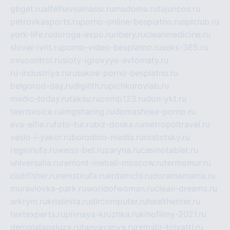
gbget.ru
alfeihavsalnassr.ru
madoma.ru
tajuncos.ru
petrovkasports.ru
porno-online-besplatno.ru
splclub.ru
york-life.ru
doroga-expo.ru
ribery.ru
cleanmedicine.ru
slovar-ivrit.ru
porno-video-besplatno.ru
seks-365.ru
ovucontrol.ru
sloty-igrovyye-avtomaty.ru
ru-industriya.ru
russkoe-porno-besplatno.ru
belgorod-day.ru
digilith.ru
pichkurovlab.ru
medic-today.ru
taksu.ru
comp123.ru
don-ykt.ru
teensvoice.ru
imgsharing.ru
domashnee-porno.ru
eva-elfie.ru
foto-tur.ru
biz-doska.ru
metropoltravel.ru
veslo-i-yakor.ru
borodino-media.ru
rostotsky.ru
regionufa.ru
weiss-bet.ru
zaryna.ru
casinotablet.ru
universalia.ru
remont-mebeli-moscow.ru
termomur.ru
clubfisher.ru
remstirufa.ru
erdamchi.ru
doramamama.ru
muraviovka-park.ru
worldofwoman.ru
clean-dreams.ru
arkrym.ru
kristinita.ru
dircomputer.ru
healthenter.ru
textexperts.ru
pivnaya-kruzhka.ru
kinofilmy-2021.ru
demolalapaluza.ru
tanyavanya.ru
remstir-tolyatti.ru