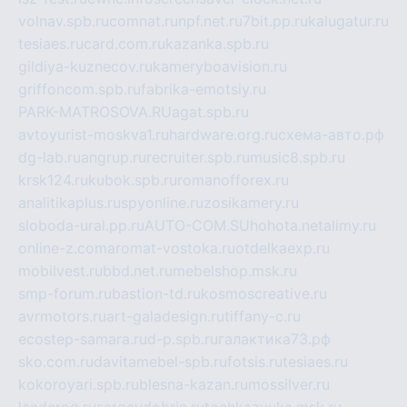
volnav.spb.ru
comnat.ru
npf.net.ru
7bit.pp.ru
kalugatur.ru
tesiaes.ru
card.com.ru
kazanka.spb.ru
gildiya-kuznecov.ru
kameryboavision.ru
griffoncom.spb.ru
fabrika-emotsiy.ru
PARK-MATROSOVA.RU
agat.spb.ru
avtoyurist-moskva1.ru
hardware.org.ru
схема-авто.рф
dg-lab.ru
angrup.ru
recruiter.spb.ru
music8.spb.ru
krsk124.ru
kubok.spb.ru
romanofforex.ru
analitikaplus.ru
spyonline.ru
zosikamery.ru
sloboda-ural.pp.ru
AUTO-COM.SU
hohota.net
alimy.ru
online-z.com
aromat-vostoka.ru
otdelkaexp.ru
mobilvest.ru
bbd.net.ru
mebelshop.msk.ru
smp-forum.ru
bastion-td.ru
kosmoscreative.ru
avrmotors.ru
art-galadesign.ru
tiffany-c.ru
ecostep-samara.ru
d-p.spb.ru
галактика73.рф
sko.com.ru
davitamebel-spb.ru
fotsis.ru
tesiaes.ru
kokoroyari.spb.ru
blesna-kazan.ru
mossilver.ru
lenderoq.ru
sergeydobrin.ru
tochkazvuka.msk.ru