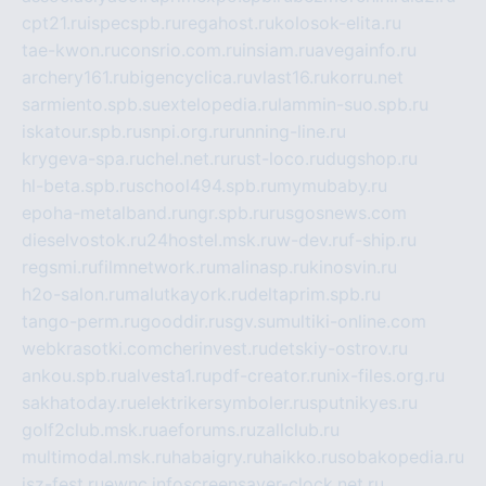
cpt21.ru
ispecspb.ru
regahost.ru
kolosok-elita.ru
tae-kwon.ru
consrio.com.ru
insiam.ru
avegainfo.ru
archery161.ru
bigencyclica.ru
vlast16.ru
korru.net
sarmiento.spb.su
extelopedia.ru
lammin-suo.spb.ru
iskatour.spb.ru
snpi.org.ru
running-line.ru
krygeva-spa.ru
chel.net.ru
rust-loco.ru
dugshop.ru
hl-beta.spb.ru
school494.spb.ru
mymubaby.ru
epoha-metalband.ru
ngr.spb.ru
rusgosnews.com
dieselvostok.ru
24hostel.msk.ru
w-dev.ru
f-ship.ru
regsmi.ru
filmnetwork.ru
malinasp.ru
kinosvin.ru
h2o-salon.ru
malutkayork.ru
deltaprim.spb.ru
tango-perm.ru
gooddir.ru
sgv.su
multiki-online.com
webkrasotki.com
cherinvest.ru
detskiy-ostrov.ru
ankou.spb.ru
alvesta1.ru
pdf-creator.ru
nix-files.org.ru
sakhatoday.ru
elektrikersymboler.ru
sputnikyes.ru
golf2club.msk.ru
aeforums.ru
zallclub.ru
multimodal.msk.ru
habaigry.ru
haikko.ru
sobakopedia.ru
isz-fest.ru
ewnc.info
screensaver-clock.net.ru