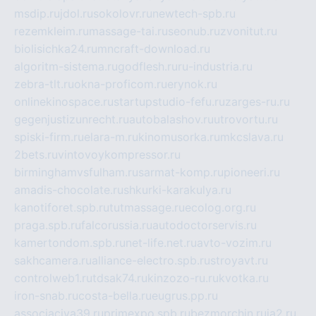
msdip.ru
jdol.ru
sokolovr.ru
newtech-spb.ru
rezemkleim.ru
massage-tai.ru
seonub.ru
zvonitut.ru
biolisichka24.ru
mncraft-download.ru
algoritm-sistema.ru
godflesh.ru
ru-industria.ru
zebra-tlt.ru
okna-proficom.ru
erynok.ru
onlinekinospace.ru
startupstudio-fefu.ru
zarges-ru.ru
gegenjustizunrecht.ru
autobalashov.ru
utrovortu.ru
spiski-firm.ru
elara-m.ru
kinomusorka.ru
mkcslava.ru
2bets.ru
vintovoykompressor.ru
birminghamvsfulham.ru
sarmat-komp.ru
pioneeri.ru
amadis-chocolate.ru
shkurki-karakulya.ru
kanotiforet.spb.ru
tutmassage.ru
ecolog.org.ru
praga.spb.ru
falcorussia.ru
autodoctorservis.ru
kamertondom.spb.ru
net-life.net.ru
avto-vozim.ru
sakhcamera.ru
alliance-electro.spb.ru
stroyavt.ru
controlweb1.ru
tdsak74.ru
kinzozo-ru.ru
kvotka.ru
iron-snab.ru
costa-bella.ru
eugrus.pp.ru
associaciya39.ru
primexpo.spb.ru
bezmorchin.ru
ia2.ru