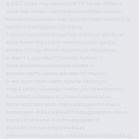
g-2012.ru
ops-mgr.ru
accounts-112.ru
csm-demo.ru
poka-vse-doma2.ru
airgungames.ru
allseo-host.ru
tehosmotre.ru
varieta-yug.ru
cricetc1xbetr1xbetcc2.ru
raytor-d.ru
atillagunn.ru
3d-file.ru
1xbeticricetc1xbetti5.ru
uafoot-statti.ru
e-abis1c.ru
store-brawl-stars.ru
kts-services.ru
dark-sand.ru
sindika-01.ru
sp-life.ru
x-legion.ru
sib-archives.ru
e-abis-1-c.ru
sindika01.ru
venda-festival.ru
store-brawlstars.ru
dooraleksandria.ru
antenna-highly.ru
mine-lab-msk.ru
1-mus.ru
3-sex-porn.ru
ban-damn.ru
purse-factory.ru
viagra-tablet.ru
fasbags.ru
adler-jun.ru
bandamn.ru
fincontech.ru
3sexporn.ru
1mus.ru
darksand.ru
rebus-toys.ru
minelab-msk.ru
alabuga-cityhotel.ru
medsprawo-4-ka.ru
2864420.ru
blagodarenie-spb.ru
zajmy24.ru
tovudyi-4-kuhnyanazakaz.ru
brazzerscom.ru
medsprawo4ka.ru
xehyroo5kuhnyanazakaz.ru
fabrikayfabrikaefabrika.ru