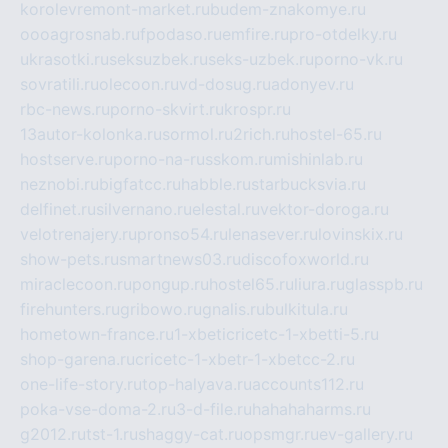
korolevremont-market.ru
budem-znakomye.ru
oooagrosnab.ru
fpodaso.ru
emfire.ru
pro-otdelky.ru
ukrasotki.ru
seksuzbek.ru
seks-uzbek.ru
porno-vk.ru
sovratili.ru
olecoon.ru
vd-dosug.ru
adonyev.ru
rbc-news.ru
porno-skvirt.ru
krospr.ru
13autor-kolonka.ru
sormol.ru
2rich.ru
hostel-65.ru
hostserve.ru
porno-na-russkom.ru
mishinlab.ru
neznobi.ru
bigfatcc.ru
habble.ru
starbucksvia.ru
delfinet.ru
silvernano.ru
elestal.ru
vektor-doroga.ru
velotrenajery.ru
pronso54.ru
lenasever.ru
lovinskix.ru
show-pets.ru
smartnews03.ru
discofoxworld.ru
miraclecoon.ru
pongup.ru
hostel65.ru
liura.ru
glasspb.ru
firehunters.ru
gribowo.ru
gnalis.ru
bulkitula.ru
hometown-france.ru
1-xbeticricetc-1-xbetti-5.ru
shop-garena.ru
cricetc-1-xbetr-1-xbetcc-2.ru
one-life-story.ru
top-halyava.ru
accounts112.ru
poka-vse-doma-2.ru
3-d-file.ru
hahahaharms.ru
g2012.ru
tst-1.ru
shaggy-cat.ru
opsmgr.ru
ev-gallery.ru