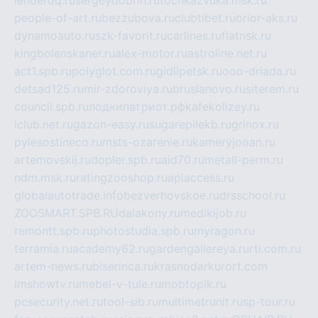
people-of-art.ru
bezzubova.ru
clubtibet.ru
orior-aks.ru
dynamoauto.ru
szk-favorit.ru
carlines.ru
flatnsk.ru
kingbolenskaner.ru
alex-motor.ru
astroline.net.ru
act1.spb.ru
polyglot.com.ru
gidlipetsk.ru
ooo-driada.ru
detsad125.ru
mir-zdoroviya.ru
bruslanovo.ru
siterem.ru
council.spb.ru
лодкипатриот.рф
kafekolizey.ru
iclub.net.ru
gazon-easy.ru
sugarepilekb.ru
grinox.ru
pylesostineco.ru
msts-ozarenie.ru
kameryjooan.ru
artemovskij.ru
dopler.spb.ru
aid70.ru
metall-perm.ru
ndm.msk.ru
ratingzooshop.ru
apiaccess.ru
globalautotrade.info
bezverhovskoe.ru
drsschool.ru
ZOOSMART.SPB.RU
dalakony.ru
medikijob.ru
remontt.spb.ru
photostudia.spb.ru
myragon.ru
terramia.ru
academy62.ru
gardengallereya.ru
rti.com.ru
artem-news.ru
biserinca.ru
krasnodarkurort.com
imshowtv.ru
mebel-v-tule.ru
mobtopik.ru
pcsecurity.net.ru
tool-sib.ru
multimetrunit.ru
sp-tour.ru