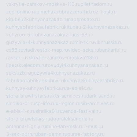
vskrytie-zamkov-moskva-113.ru
biletnadom.ru
zed-online.ru
pimchax.ru
brazzers-hd.ru
z-host.ru
kitubeu2kuhnyanazakaz.ru
naperekate.ru
kuhnyaofabrikaufabrik.ru
kitubeu-2-kuhnyanazakaz.ru
xehyroo-5-kuhnyanazakaz.ru
cs-68.ru
guzywia-4-kuhnyanazakaz.ru
mir-tk.ru
vlknrussia.ru
cs68.ru
vladivostok-map.ru
video-seks.ru
bankaribi.ru
raszar.ru
vskrytie-zamkov-moskva113.ru
lipetsktelecom.ru
tovudyi4kuhnyanazakaz.ru
seksuzb.ru
guzywia4kuhnyanazakaz.ru
fabrikaofabrikaokuhny.ru
kuhnyaekuhnyaafabrika.ru
kuhnyaykuhnyayfabrika.ru
e-abis1c.ru
store-brawl-stars.ru
kts-services.ru
dark-sand.ru
sindika-01.ru
sp-life.ru
x-legion.ru
sib-archives.ru
e-abis-1-c.ru
sindika01.ru
venda-festival.ru
store-brawlstars.ru
dooraleksandria.ru
antenna-highly.ru
mine-lab-msk.ru
1-mus.ru
3-sex-porn.ru
ban-damn.ru
purse-factory.ru