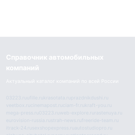
Справочник автомобильных
компаний
Актуальный каталог компаний по всей России
03223.ru
ufille.ru
krasotata.ru
prazdnikdushi.ru
veetbox.ru
cinemapost.ru
ciam-fr.ru
kraft-you.ru
mega-press.ru
03223.ru
web-explore.ru
rastenuya.ru
eurovision-russia.ru
strah-news.ru
freeride-team.ru
itrack-24.ru
sexshopexpress.ru
autostudiopro.ru