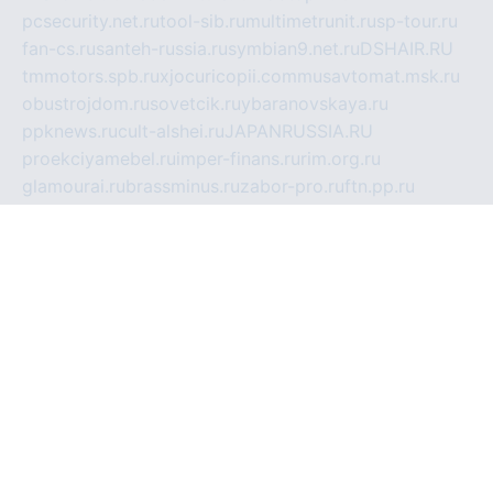
pcsecurity.net.ru
tool-sib.ru
multimetrunit.ru
sp-tour.ru
fan-cs.ru
santeh-russia.ru
symbian9.net.ru
DSHAIR.RU
tmmotors.spb.ru
xjocuricopii.com
musavtomat.msk.ru
obustrojdom.ru
sovetcik.ru
ybaranovskaya.ru
ppknews.ru
cult-alshei.ru
JAPANRUSSIA.RU
proekciyamebel.ru
imper-finans.ru
rim.org.ru
glamourai.ru
brassminus.ru
zabor-pro.ru
ftn.pp.ru
dorogoe58.ru
laimengpacker.ru
kuzova-zapchasti.ru
sageerp.ru
taxodrom.ru
dsrazvitie.ru
hardcity.net.ru
ratinghomegames.ru
topservice25.ru
gubernyan.ru
gtglasslined.ru
ii4.ru
tssport.spb.ru
andorra24.com
blackwallstreet.ru
oboimos.ru
optim-doors.com.ru
ikuch.ru
nycr.org.ru
npa21.ru
vremya-ch.spb.ru
desert000.ru
ivtorgi.ru
ifiori.ru
catalog-statei.ru
dcv.org.ru
spetsmaster174.ru
ipkameryhiseeu.ru
dum26.ru
ruspol.spb.ru
fr-opendp.ru
kam-solnyshko.ru
cheyenne-arapaho.ru
sevzapmetal.spb.ru
ted-lapidus.spb.ru
parasite-eliminator.ru