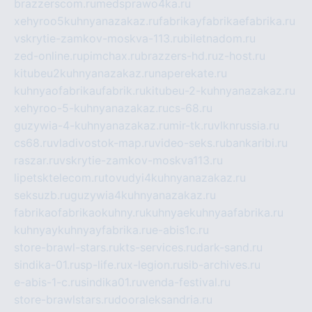
brazzerscom.ru
medsprawo4ka.ru
xehyroo5kuhnyanazakaz.ru
fabrikayfabrikaefabrika.ru
vskrytie-zamkov-moskva-113.ru
biletnadom.ru
zed-online.ru
pimchax.ru
brazzers-hd.ru
z-host.ru
kitubeu2kuhnyanazakaz.ru
naperekate.ru
kuhnyaofabrikaufabrik.ru
kitubeu-2-kuhnyanazakaz.ru
xehyroo-5-kuhnyanazakaz.ru
cs-68.ru
guzywia-4-kuhnyanazakaz.ru
mir-tk.ru
vlknrussia.ru
cs68.ru
vladivostok-map.ru
video-seks.ru
bankaribi.ru
raszar.ru
vskrytie-zamkov-moskva113.ru
lipetsktelecom.ru
tovudyi4kuhnyanazakaz.ru
seksuzb.ru
guzywia4kuhnyanazakaz.ru
fabrikaofabrikaokuhny.ru
kuhnyaekuhnyaafabrika.ru
kuhnyaykuhnyayfabrika.ru
e-abis1c.ru
store-brawl-stars.ru
kts-services.ru
dark-sand.ru
sindika-01.ru
sp-life.ru
x-legion.ru
sib-archives.ru
e-abis-1-c.ru
sindika01.ru
venda-festival.ru
store-brawlstars.ru
dooraleksandria.ru