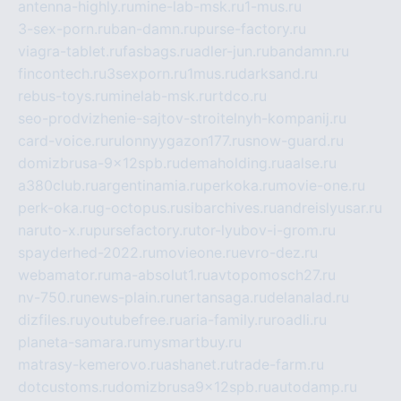
antenna-highly.ru
mine-lab-msk.ru
1-mus.ru
3-sex-porn.ru
ban-damn.ru
purse-factory.ru
viagra-tablet.ru
fasbags.ru
adler-jun.ru
bandamn.ru
fincontech.ru
3sexporn.ru
1mus.ru
darksand.ru
rebus-toys.ru
minelab-msk.ru
rtdco.ru
seo-prodvizhenie-sajtov-stroitelnyh-kompanij.ru
card-voice.ru
rulonnyygazon177.ru
snow-guard.ru
domizbrusa-9x12spb.ru
demaholding.ru
aalse.ru
a380club.ru
argentinamia.ru
perkoka.ru
movie-one.ru
perk-oka.ru
g-octopus.ru
sibarchives.ru
andreislyusar.ru
naruto-x.ru
pursefactory.ru
tor-lyubov-i-grom.ru
spayderhed-2022.ru
movieone.ru
evro-dez.ru
webamator.ru
ma-absolut1.ru
avtopomosch27.ru
nv-750.ru
news-plain.ru
nertansaga.ru
delanalad.ru
dizfiles.ru
youtubefree.ru
aria-family.ru
roadli.ru
planeta-samara.ru
mysmartbuy.ru
matrasy-kemerovo.ru
ashanet.ru
trade-farm.ru
dotcustoms.ru
domizbrusa9x12spb.ru
autodamp.ru