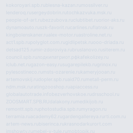
kokoroyari.spb.ru
blesna-kazan.ru
mossilver.ru
lenderoq.ru
sergeydobrin.ru
tochkazvuka.msk.ru
people-of-art.ru
bezzubova.ru
clubtibet.ru
orior-aks.ru
dynamoauto.ru
szk-favorit.ru
carlines.ru
flatnsk.ru
kingbolenskaner.ru
alex-motor.ru
astroline.net.ru
act1.spb.ru
polyglot.com.ru
gidlipetsk.ru
ooo-driada.ru
detsad125.ru
mir-zdoroviya.ru
bruslanovo.ru
siterem.ru
council.spb.ru
лодкипатриот.рф
kafekolizey.ru
iclub.net.ru
gazon-easy.ru
sugarepilekb.ru
grinox.ru
pylesostineco.ru
msts-ozarenie.ru
kameryjooan.ru
artemovskij.ru
dopler.spb.ru
aid70.ru
metall-perm.ru
ndm.msk.ru
ratingzooshop.ru
apiaccess.ru
globalautotrade.info
bezverhovskoe.ru
drsschool.ru
ZOOSMART.SPB.RU
dalakony.ru
medikijob.ru
remontt.spb.ru
photostudia.spb.ru
myragon.ru
terramia.ru
academy62.ru
gardengallereya.ru
rti.com.ru
artem-news.ru
biserinca.ru
krasnodarkurort.com
imshowtv.ru
mebel-v-tule.ru
mobtopik.ru