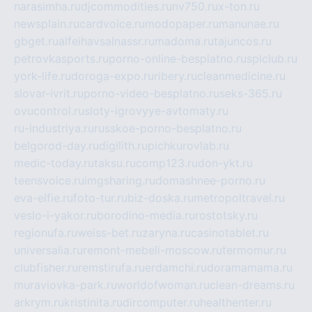
narasimha.ru
djcommodities.ru
nv750.ru
x-ton.ru
newsplain.ru
cardvoice.ru
modopaper.ru
manunae.ru
gbget.ru
alfeihavsalnassr.ru
madoma.ru
tajuncos.ru
petrovkasports.ru
porno-online-besplatno.ru
splclub.ru
york-life.ru
doroga-expo.ru
ribery.ru
cleanmedicine.ru
slovar-ivrit.ru
porno-video-besplatno.ru
seks-365.ru
ovucontrol.ru
sloty-igrovyye-avtomaty.ru
ru-industriya.ru
russkoe-porno-besplatno.ru
belgorod-day.ru
digilith.ru
pichkurovlab.ru
medic-today.ru
taksu.ru
comp123.ru
don-ykt.ru
teensvoice.ru
imgsharing.ru
domashnee-porno.ru
eva-elfie.ru
foto-tur.ru
biz-doska.ru
metropoltravel.ru
veslo-i-yakor.ru
borodino-media.ru
rostotsky.ru
regionufa.ru
weiss-bet.ru
zaryna.ru
casinotablet.ru
universalia.ru
remont-mebeli-moscow.ru
termomur.ru
clubfisher.ru
remstirufa.ru
erdamchi.ru
doramamama.ru
muraviovka-park.ru
worldofwoman.ru
clean-dreams.ru
arkrym.ru
kristinita.ru
dircomputer.ru
healthenter.ru