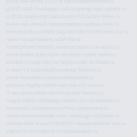
poka-vse-doma-2.ru
3-d-file.ru
hahahaharms.ru
g2012.ru
tst-1.ru
shaggy-cat.ru
opsmgr.ru
ev-gallery.ru
g-2012.ru
ops-mgr.ru
accounts-112.ru
csm-demo.ru
poka-vse-doma2.ru
airgungames.ru
allseo-host.ru
tehosmotre.ru
varieta-yug.ru
cricetc1xbetr1xbetcc2.ru
raytor-d.ru
atillagunn.ru
3d-file.ru
1xbeticricetc1xbetti5.ru
uafoot-statti.ru
e-abis1c.ru
store-brawl-stars.ru
kts-services.ru
dark-sand.ru
sindika-01.ru
sp-life.ru
x-legion.ru
sib-archives.ru
e-abis-1-c.ru
sindika01.ru
venda-festival.ru
store-brawlstars.ru
dooraleksandria.ru
antenna-highly.ru
mine-lab-msk.ru
1-mus.ru
3-sex-porn.ru
ban-damn.ru
purse-factory.ru
viagra-tablet.ru
fasbags.ru
adler-jun.ru
bandamn.ru
fincontech.ru
3sexporn.ru
1mus.ru
darksand.ru
rebus-toys.ru
minelab-msk.ru
alabuga-cityhotel.ru
medsprawo-4-ka.ru
2864420.ru
blagodarenie-spb.ru
zajmy24.ru
tovudyi-4-kuhnyanazakaz.ru