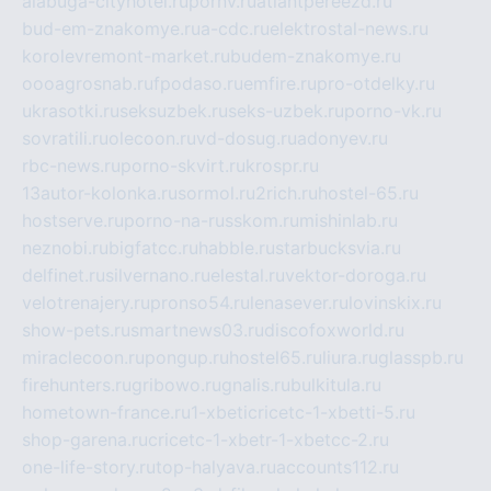
alabuga-cityhotel.ru
pornv.ru
atlantpereezd.ru
bud-em-znakomye.ru
a-cdc.ru
elektrostal-news.ru
korolevremont-market.ru
budem-znakomye.ru
oooagrosnab.ru
fpodaso.ru
emfire.ru
pro-otdelky.ru
ukrasotki.ru
seksuzbek.ru
seks-uzbek.ru
porno-vk.ru
sovratili.ru
olecoon.ru
vd-dosug.ru
adonyev.ru
rbc-news.ru
porno-skvirt.ru
krospr.ru
13autor-kolonka.ru
sormol.ru
2rich.ru
hostel-65.ru
hostserve.ru
porno-na-russkom.ru
mishinlab.ru
neznobi.ru
bigfatcc.ru
habble.ru
starbucksvia.ru
delfinet.ru
silvernano.ru
elestal.ru
vektor-doroga.ru
velotrenajery.ru
pronso54.ru
lenasever.ru
lovinskix.ru
show-pets.ru
smartnews03.ru
discofoxworld.ru
miraclecoon.ru
pongup.ru
hostel65.ru
liura.ru
glasspb.ru
firehunters.ru
gribowo.ru
gnalis.ru
bulkitula.ru
hometown-france.ru
1-xbeticricetc-1-xbetti-5.ru
shop-garena.ru
cricetc-1-xbetr-1-xbetcc-2.ru
one-life-story.ru
top-halyava.ru
accounts112.ru