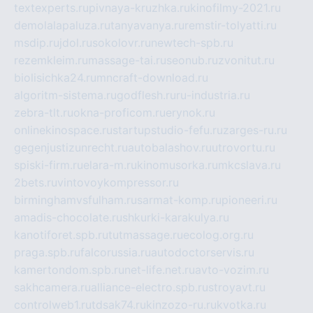
textexperts.ru
pivnaya-kruzhka.ru
kinofilmy-2021.ru
demolalapaluza.ru
tanyavanya.ru
remstir-tolyatti.ru
msdip.ru
jdol.ru
sokolovr.ru
newtech-spb.ru
rezemkleim.ru
massage-tai.ru
seonub.ru
zvonitut.ru
biolisichka24.ru
mncraft-download.ru
algoritm-sistema.ru
godflesh.ru
ru-industria.ru
zebra-tlt.ru
okna-proficom.ru
erynok.ru
onlinekinospace.ru
startupstudio-fefu.ru
zarges-ru.ru
gegenjustizunrecht.ru
autobalashov.ru
utrovortu.ru
spiski-firm.ru
elara-m.ru
kinomusorka.ru
mkcslava.ru
2bets.ru
vintovoykompressor.ru
birminghamvsfulham.ru
sarmat-komp.ru
pioneeri.ru
amadis-chocolate.ru
shkurki-karakulya.ru
kanotiforet.spb.ru
tutmassage.ru
ecolog.org.ru
praga.spb.ru
falcorussia.ru
autodoctorservis.ru
kamertondom.spb.ru
net-life.net.ru
avto-vozim.ru
sakhcamera.ru
alliance-electro.spb.ru
stroyavt.ru
controlweb1.ru
tdsak74.ru
kinzozo-ru.ru
kvotka.ru