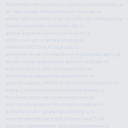
multimodal.msk.ru
habaigry.ru
haikko.ru
sobakopedia.ru
isz-fest.ru
ewnc.info
screensaver-clock.net.ru
volnav.spb.ru
comnat.ru
npf.net.ru
7bit.pp.ru
kalugatur.ru
tesiaes.ru
card.com.ru
kazanka.spb.ru
gildiya-kuznecov.ru
kameryboavision.ru
griffoncom.spb.ru
fabrika-emotsiy.ru
PARK-MATROSOVA.RU
agat.spb.ru
avtoyurist-moskva1.ru
hardware.org.ru
схема-авто.рф
dg-lab.ru
angrup.ru
recruiter.spb.ru
music8.spb.ru
krsk124.ru
kubok.spb.ru
romanofforex.ru
analitikaplus.ru
spyonline.ru
zosikamery.ru
sloboda-ural.pp.ru
AUTO-COM.SU
hohota.net
alimy.ru
online-z.com
aromat-vostoka.ru
otdelkaexp.ru
mobilvest.ru
bbd.net.ru
mebelshop.msk.ru
smp-forum.ru
bastion-td.ru
kosmoscreative.ru
avrmotors.ru
art-galadesign.ru
tiffany-c.ru
ecostep-samara.ru
d-p.spb.ru
галактика73.рф
sko.com.ru
davitamebel-spb.ru
fotsis.ru
tesiaes.ru