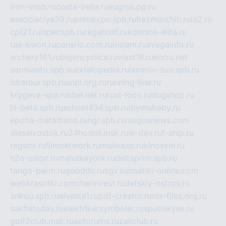
iron-snab.ru
costa-bella.ru
eugrus.pp.ru
associaciya39.ru
primexpo.spb.ru
bezmorchin.ru
ia2.ru
cpt21.ru
ispecspb.ru
regahost.ru
kolosok-elita.ru
tae-kwon.ru
consrio.com.ru
insiam.ru
avegainfo.ru
archery161.ru
bigencyclica.ru
vlast16.ru
korru.net
sarmiento.spb.su
extelopedia.ru
lammin-suo.spb.ru
iskatour.spb.ru
snpi.org.ru
running-line.ru
krygeva-spa.ru
chel.net.ru
rust-loco.ru
dugshop.ru
hl-beta.spb.ru
school494.spb.ru
mymubaby.ru
epoha-metalband.ru
ngr.spb.ru
rusgosnews.com
dieselvostok.ru
24hostel.msk.ru
w-dev.ru
f-ship.ru
regsmi.ru
filmnetwork.ru
malinasp.ru
kinosvin.ru
h2o-salon.ru
malutkayork.ru
deltaprim.spb.ru
tango-perm.ru
gooddir.ru
sgv.su
multiki-online.com
webkrasotki.com
cherinvest.ru
detskiy-ostrov.ru
ankou.spb.ru
alvesta1.ru
pdf-creator.ru
nix-files.org.ru
sakhatoday.ru
elektrikersymboler.ru
sputnikyes.ru
golf2club.msk.ru
aeforums.ru
zallclub.ru