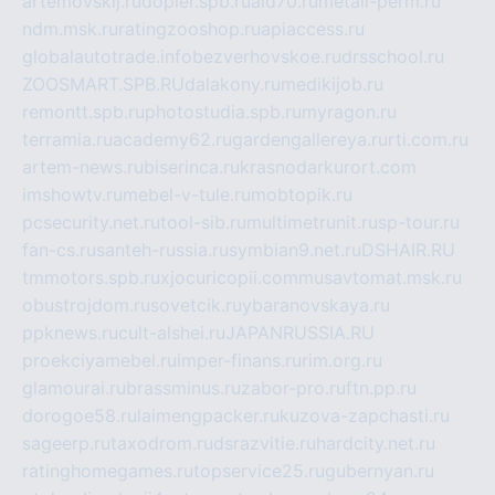
artemovskij.ru
dopler.spb.ru
aid70.ru
metall-perm.ru
ndm.msk.ru
ratingzooshop.ru
apiaccess.ru
globalautotrade.info
bezverhovskoe.ru
drsschool.ru
ZOOSMART.SPB.RU
dalakony.ru
medikijob.ru
remontt.spb.ru
photostudia.spb.ru
myragon.ru
terramia.ru
academy62.ru
gardengallereya.ru
rti.com.ru
artem-news.ru
biserinca.ru
krasnodarkurort.com
imshowtv.ru
mebel-v-tule.ru
mobtopik.ru
pcsecurity.net.ru
tool-sib.ru
multimetrunit.ru
sp-tour.ru
fan-cs.ru
santeh-russia.ru
symbian9.net.ru
DSHAIR.RU
tmmotors.spb.ru
xjocuricopii.com
musavtomat.msk.ru
obustrojdom.ru
sovetcik.ru
ybaranovskaya.ru
ppknews.ru
cult-alshei.ru
JAPANRUSSIA.RU
proekciyamebel.ru
imper-finans.ru
rim.org.ru
glamourai.ru
brassminus.ru
zabor-pro.ru
ftn.pp.ru
dorogoe58.ru
laimengpacker.ru
kuzova-zapchasti.ru
sageerp.ru
taxodrom.ru
dsrazvitie.ru
hardcity.net.ru
ratinghomegames.ru
topservice25.ru
gubernyan.ru