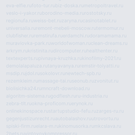
eva-elfie.ru
foto-tur.ru
biz-doska.ru
metropoltravel.ru
veslo-i-yakor.ru
borodino-media.ru
rostotsky.ru
regionufa.ru
weiss-bet.ru
zaryna.ru
casinotablet.ru
universalia.ru
remont-mebeli-moscow.ru
termomur.ru
clubfisher.ru
remstirufa.ru
erdamchi.ru
doramamama.ru
muraviovka-park.ru
worldofwoman.ru
clean-dreams.ru
arkrym.ru
kristinita.ru
dircomputer.ru
healthenter.ru
textexperts.ru
pivnaya-kruzhka.ru
kinofilmy-2021.ru
demolalapaluza.ru
tanyavanya.ru
remstir-tolyatti.ru
msdip.ru
jdol.ru
sokolovr.ru
newtech-spb.ru
rezemkleim.ru
massage-tai.ru
seonub.ru
zvonitut.ru
biolisichka24.ru
mncraft-download.ru
algoritm-sistema.ru
godflesh.ru
ru-industria.ru
zebra-tlt.ru
okna-proficom.ru
erynok.ru
onlinekinospace.ru
startupstudio-fefu.ru
zarges-ru.ru
gegenjustizunrecht.ru
autobalashov.ru
utrovortu.ru
spiski-firm.ru
elara-m.ru
kinomusorka.ru
mkcslava.ru
2bets.ru
vintovoykompressor.ru