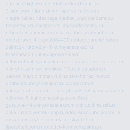
antenna-highly.ru
mine-lab-msk.ru
1-mus.ru
3-sex-porn.ru
ban-damn.ru
purse-factory.ru
viagra-tablet.ru
fasbags.ru
adler-jun.ru
bandamn.ru
fincontech.ru
3sexporn.ru
1mus.ru
darksand.ru
rebus-toys.ru
minelab-msk.ru
alabuga-cityhotel.ru
medsprawo-4-ka.ru
2864420.ru
blagodarenie-spb.ru
zajmy24.ru
tovudyi-4-kuhnyanazakaz.ru
brazzerscom.ru
medsprawo4ka.ru
xehyroo5kuhnyanazakaz.ru
fabrikayfabrikaefabrika.ru
vskrytie-zamkov-moskva-113.ru
biletnadom.ru
zed-online.ru
pimchax.ru
brazzers-hd.ru
z-host.ru
kitubeu2kuhnyanazakaz.ru
naperekate.ru
kuhnyaofabrikaufabrik.ru
kitubeu-2-kuhnyanazakaz.ru
xehyroo-5-kuhnyanazakaz.ru
cs-68.ru
guzywia-4-kuhnyanazakaz.ru
mir-tk.ru
vlknrussia.ru
cs68.ru
vladivostok-map.ru
video-seks.ru
bankaribi.ru
raszar.ru
vskrytie-zamkov-moskva113.ru
lipetsktelecom.ru
tovudyi4kuhnyanazakaz.ru