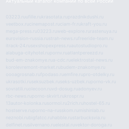
Актуальный каталог компаний по всей России
03223.ru
ufille.ru
krasotata.ru
prazdnikdushi.ru
veetbox.ru
cinemapost.ru
ciam-fr.ru
kraft-you.ru
mega-press.ru
03223.ru
web-explore.ru
rastenuya.ru
eurovision-russia.ru
strah-news.ru
freeride-team.ru
itrack-24.ru
sexshopexpress.ru
autostudiopro.ru
alabuga-cityhotel.ru
pornv.ru
atlantpereezd.ru
bud-em-znakomye.ru
a-cdc.ru
elektrostal-news.ru
korolevremont-market.ru
budem-znakomye.ru
oooagrosnab.ru
fpodaso.ru
emfire.ru
pro-otdelky.ru
ukrasotki.ru
seksuzbek.ru
seks-uzbek.ru
porno-vk.ru
sovratili.ru
olecoon.ru
vd-dosug.ru
adonyev.ru
rbc-news.ru
porno-skvirt.ru
krospr.ru
13autor-kolonka.ru
sormol.ru
2rich.ru
hostel-65.ru
hostserve.ru
porno-na-russkom.ru
mishinlab.ru
neznobi.ru
bigfatcc.ru
habble.ru
starbucksvia.ru
delfinet.ru
silvernano.ru
elestal.ru
vektor-doroga.ru