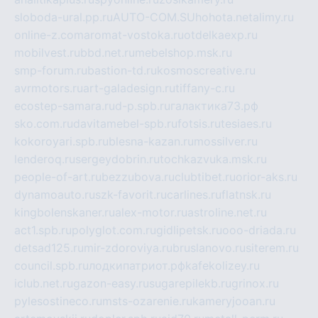
sloboda-ural.pp.ru
AUTO-COM.SU
hohota.net
alimy.ru
online-z.com
aromat-vostoka.ru
otdelkaexp.ru
mobilvest.ru
bbd.net.ru
mebelshop.msk.ru
smp-forum.ru
bastion-td.ru
kosmoscreative.ru
avrmotors.ru
art-galadesign.ru
tiffany-c.ru
ecostep-samara.ru
d-p.spb.ru
галактика73.рф
sko.com.ru
davitamebel-spb.ru
fotsis.ru
tesiaes.ru
kokoroyari.spb.ru
blesna-kazan.ru
mossilver.ru
lenderoq.ru
sergeydobrin.ru
tochkazvuka.msk.ru
people-of-art.ru
bezzubova.ru
clubtibet.ru
orior-aks.ru
dynamoauto.ru
szk-favorit.ru
carlines.ru
flatnsk.ru
kingbolenskaner.ru
alex-motor.ru
astroline.net.ru
act1.spb.ru
polyglot.com.ru
gidlipetsk.ru
ooo-driada.ru
detsad125.ru
mir-zdoroviya.ru
bruslanovo.ru
siterem.ru
council.spb.ru
лодкипатриот.рф
kafekolizey.ru
iclub.net.ru
gazon-easy.ru
sugarepilekb.ru
grinox.ru
pylesostineco.ru
msts-ozarenie.ru
kameryjooan.ru