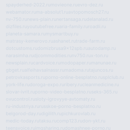
spayderhed-2022.ru
movieone.ru
evro-dez.ru
webamator.ru
ma-absolut1.ru
avtopomosch27.ru
nv-750.ru
news-plain.ru
nertansaga.ru
delanalad.ru
dizfiles.ru
youtubefree.ru
aria-family.ru
roadli.ru
planeta-samara.ru
mysmartbuy.ru
matrasy-kemerovo.ru
ashanet.ru
trade-farm.ru
dotcustoms.ru
domizbrusa9x12spb.ru
autodamp.ru
narasimha.ru
djcommodities.ru
nv750.ru
x-ton.ru
newsplain.ru
cardvoice.ru
modopaper.ru
manunae.ru
gbget.ru
alfeihavsalnassr.ru
madoma.ru
tajuncos.ru
petrovkasports.ru
porno-online-besplatno.ru
splclub.ru
york-life.ru
doroga-expo.ru
ribery.ru
cleanmedicine.ru
slovar-ivrit.ru
porno-video-besplatno.ru
seks-365.ru
ovucontrol.ru
sloty-igrovyye-avtomaty.ru
ru-industriya.ru
russkoe-porno-besplatno.ru
belgorod-day.ru
digilith.ru
pichkurovlab.ru
medic-today.ru
taksu.ru
comp123.ru
don-ykt.ru
teensvoice.ru
imgsharing.ru
domashnee-porno.ru