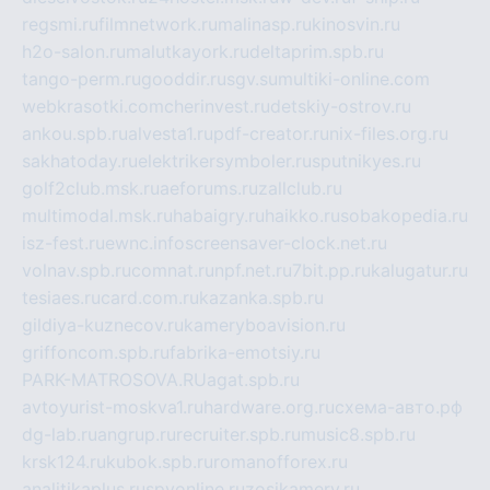
regsmi.ru
filmnetwork.ru
malinasp.ru
kinosvin.ru
h2o-salon.ru
malutkayork.ru
deltaprim.spb.ru
tango-perm.ru
gooddir.ru
sgv.su
multiki-online.com
webkrasotki.com
cherinvest.ru
detskiy-ostrov.ru
ankou.spb.ru
alvesta1.ru
pdf-creator.ru
nix-files.org.ru
sakhatoday.ru
elektrikersymboler.ru
sputnikyes.ru
golf2club.msk.ru
aeforums.ru
zallclub.ru
multimodal.msk.ru
habaigry.ru
haikko.ru
sobakopedia.ru
isz-fest.ru
ewnc.info
screensaver-clock.net.ru
volnav.spb.ru
comnat.ru
npf.net.ru
7bit.pp.ru
kalugatur.ru
tesiaes.ru
card.com.ru
kazanka.spb.ru
gildiya-kuznecov.ru
kameryboavision.ru
griffoncom.spb.ru
fabrika-emotsiy.ru
PARK-MATROSOVA.RU
agat.spb.ru
avtoyurist-moskva1.ru
hardware.org.ru
схема-авто.рф
dg-lab.ru
angrup.ru
recruiter.spb.ru
music8.spb.ru
krsk124.ru
kubok.spb.ru
romanofforex.ru
analitikaplus.ru
spyonline.ru
zosikamery.ru