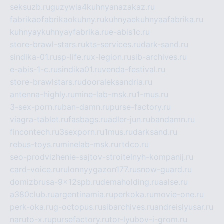
seksuzb.ru
guzywia4kuhnyanazakaz.ru
fabrikaofabrikaokuhny.ru
kuhnyaekuhnyaafabrika.ru
kuhnyaykuhnyayfabrika.ru
e-abis1c.ru
store-brawl-stars.ru
kts-services.ru
dark-sand.ru
sindika-01.ru
sp-life.ru
x-legion.ru
sib-archives.ru
e-abis-1-c.ru
sindika01.ru
venda-festival.ru
store-brawlstars.ru
dooraleksandria.ru
antenna-highly.ru
mine-lab-msk.ru
1-mus.ru
3-sex-porn.ru
ban-damn.ru
purse-factory.ru
viagra-tablet.ru
fasbags.ru
adler-jun.ru
bandamn.ru
fincontech.ru
3sexporn.ru
1mus.ru
darksand.ru
rebus-toys.ru
minelab-msk.ru
rtdco.ru
seo-prodvizhenie-sajtov-stroitelnyh-kompanij.ru
card-voice.ru
rulonnyygazon177.ru
snow-guard.ru
domizbrusa-9x12spb.ru
demaholding.ru
aalse.ru
a380club.ru
argentinamia.ru
perkoka.ru
movie-one.ru
perk-oka.ru
g-octopus.ru
sibarchives.ru
andreislyusar.ru
naruto-x.ru
pursefactory.ru
tor-lyubov-i-grom.ru