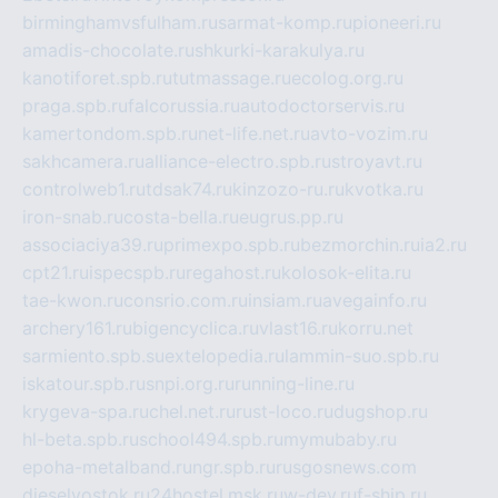
birminghamvsfulham.ru
sarmat-komp.ru
pioneeri.ru
amadis-chocolate.ru
shkurki-karakulya.ru
kanotiforet.spb.ru
tutmassage.ru
ecolog.org.ru
praga.spb.ru
falcorussia.ru
autodoctorservis.ru
kamertondom.spb.ru
net-life.net.ru
avto-vozim.ru
sakhcamera.ru
alliance-electro.spb.ru
stroyavt.ru
controlweb1.ru
tdsak74.ru
kinzozo-ru.ru
kvotka.ru
iron-snab.ru
costa-bella.ru
eugrus.pp.ru
associaciya39.ru
primexpo.spb.ru
bezmorchin.ru
ia2.ru
cpt21.ru
ispecspb.ru
regahost.ru
kolosok-elita.ru
tae-kwon.ru
consrio.com.ru
insiam.ru
avegainfo.ru
archery161.ru
bigencyclica.ru
vlast16.ru
korru.net
sarmiento.spb.su
extelopedia.ru
lammin-suo.spb.ru
iskatour.spb.ru
snpi.org.ru
running-line.ru
krygeva-spa.ru
chel.net.ru
rust-loco.ru
dugshop.ru
hl-beta.spb.ru
school494.spb.ru
mymubaby.ru
epoha-metalband.ru
ngr.spb.ru
rusgosnews.com
dieselvostok.ru
24hostel.msk.ru
w-dev.ru
f-ship.ru