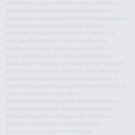
velotrenajery.ru
pronso54.ru
lenasever.ru
lovinskix.ru
show-pets.ru
smartnews03.ru
discofoxworld.ru
miraclecoon.ru
pongup.ru
hostel65.ru
liura.ru
glasspb.ru
firehunters.ru
gribowo.ru
gnalis.ru
bulkitula.ru
hometown-france.ru
1-xbeticricetc-1-xbetti-5.ru
shop-garena.ru
cricetc-1-xbetr-1-xbetcc-2.ru
one-life-story.ru
top-halyava.ru
accounts112.ru
poka-vse-doma-2.ru
3-d-file.ru
hahahaharms.ru
g2012.ru
tst-1.ru
shaggy-cat.ru
opsmgr.ru
ev-gallery.ru
g-2012.ru
ops-mgr.ru
accounts-112.ru
csm-demo.ru
poka-vse-doma2.ru
airgungames.ru
allseo-host.ru
tehosmotre.ru
varieta-yug.ru
cricetc1xbetr1xbetcc2.ru
raytor-d.ru
atillagunn.ru
3d-file.ru
1xbeticricetc1xbetti5.ru
uafoot-statti.ru
e-abis1c.ru
store-brawl-stars.ru
kts-services.ru
dark-sand.ru
sindika-01.ru
sp-life.ru
x-legion.ru
sib-archives.ru
e-abis-1-c.ru
sindika01.ru
venda-festival.ru
store-brawlstars.ru
dooraleksandria.ru