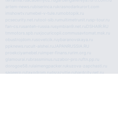
terramia.ru
academy62.ru
gardengallereya.ru
rti.com.ru
artem-news.ru
biserinca.ru
krasnodarkurort.com
imshowtv.ru
mebel-v-tule.ru
mobtopik.ru
pcsecurity.net.ru
tool-sib.ru
multimetrunit.ru
sp-tour.ru
fan-cs.ru
santeh-russia.ru
symbian9.net.ru
DSHAIR.RU
tmmotors.spb.ru
xjocuricopii.com
musavtomat.msk.ru
obustrojdom.ru
sovetcik.ru
ybaranovskaya.ru
ppknews.ru
cult-alshei.ru
JAPANRUSSIA.RU
proekciyamebel.ru
imper-finans.ru
rim.org.ru
glamourai.ru
brassminus.ru
zabor-pro.ru
ftn.pp.ru
dorogoe58.ru
laimengpacker.ru
kuzova-zapchasti.ru
sageerp.ru
taxodrom.ru
dsrazvitie.ru
hardcity.net.ru
ratinghomegames.ru
topservice25.ru
gubernyan.ru
gtglasslined.ru
ii4.ru
tssport.spb.ru
andorra24.com
blackwallstreet.ru
oboimos.ru
optim-doors.com.ru
ikuch.ru
nycr.org.ru
npa21.ru
vremya-ch.spb.ru
desert000.ru
ivtorgi.ru
ifiori.ru
catalog-statei.ru
dcv.org.ru
spetsmaster174.ru
ipkameryhiseeu.ru