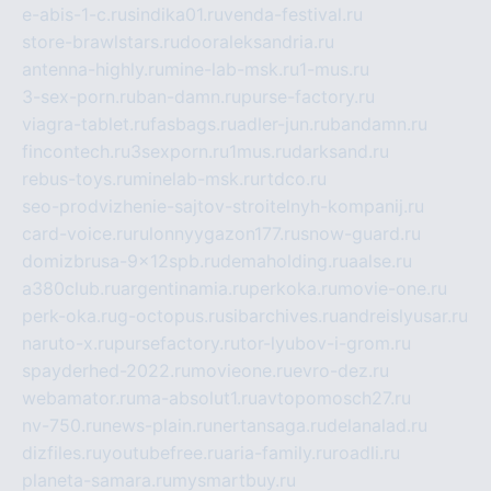
e-abis-1-c.ru
sindika01.ru
venda-festival.ru
store-brawlstars.ru
dooraleksandria.ru
antenna-highly.ru
mine-lab-msk.ru
1-mus.ru
3-sex-porn.ru
ban-damn.ru
purse-factory.ru
viagra-tablet.ru
fasbags.ru
adler-jun.ru
bandamn.ru
fincontech.ru
3sexporn.ru
1mus.ru
darksand.ru
rebus-toys.ru
minelab-msk.ru
rtdco.ru
seo-prodvizhenie-sajtov-stroitelnyh-kompanij.ru
card-voice.ru
rulonnyygazon177.ru
snow-guard.ru
domizbrusa-9x12spb.ru
demaholding.ru
aalse.ru
a380club.ru
argentinamia.ru
perkoka.ru
movie-one.ru
perk-oka.ru
g-octopus.ru
sibarchives.ru
andreislyusar.ru
naruto-x.ru
pursefactory.ru
tor-lyubov-i-grom.ru
spayderhed-2022.ru
movieone.ru
evro-dez.ru
webamator.ru
ma-absolut1.ru
avtopomosch27.ru
nv-750.ru
news-plain.ru
nertansaga.ru
delanalad.ru
dizfiles.ru
youtubefree.ru
aria-family.ru
roadli.ru
planeta-samara.ru
mysmartbuy.ru