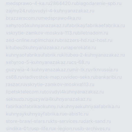
medsprawo-4-ka.ru
2864420.ru
blagodarenie-spb.ru
zajmy24.ru
tovudyi-4-kuhnyanazakaz.ru
brazzerscom.ru
medsprawo4ka.ru
xehyroo5kuhnyanazakaz.ru
fabrikayfabrikaefabrika.ru
vskrytie-zamkov-moskva-113.ru
biletnadom.ru
zed-online.ru
pimchax.ru
brazzers-hd.ru
z-host.ru
kitubeu2kuhnyanazakaz.ru
naperekate.ru
kuhnyaofabrikaufabrik.ru
kitubeu-2-kuhnyanazakaz.ru
xehyroo-5-kuhnyanazakaz.ru
cs-68.ru
guzywia-4-kuhnyanazakaz.ru
mir-tk.ru
vlknrussia.ru
cs68.ru
vladivostok-map.ru
video-seks.ru
bankaribi.ru
raszar.ru
vskrytie-zamkov-moskva113.ru
lipetsktelecom.ru
tovudyi4kuhnyanazakaz.ru
seksuzb.ru
guzywia4kuhnyanazakaz.ru
fabrikaofabrikaokuhny.ru
kuhnyaekuhnyaafabrika.ru
kuhnyaykuhnyayfabrika.ru
e-abis1c.ru
store-brawl-stars.ru
kts-services.ru
dark-sand.ru
sindika-01.ru
sp-life.ru
x-legion.ru
sib-archives.ru