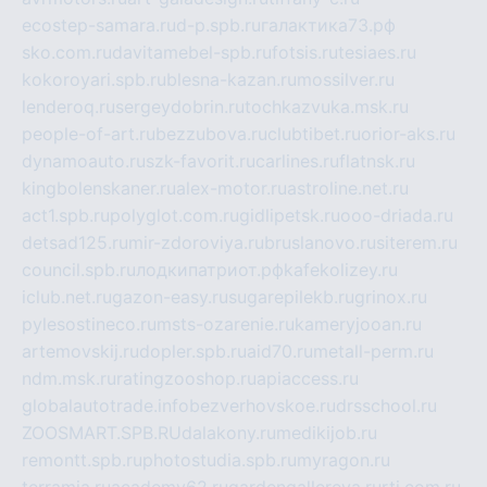
ecostep-samara.ru
d-p.spb.ru
галактика73.рф
sko.com.ru
davitamebel-spb.ru
fotsis.ru
tesiaes.ru
kokoroyari.spb.ru
blesna-kazan.ru
mossilver.ru
lenderoq.ru
sergeydobrin.ru
tochkazvuka.msk.ru
people-of-art.ru
bezzubova.ru
clubtibet.ru
orior-aks.ru
dynamoauto.ru
szk-favorit.ru
carlines.ru
flatnsk.ru
kingbolenskaner.ru
alex-motor.ru
astroline.net.ru
act1.spb.ru
polyglot.com.ru
gidlipetsk.ru
ooo-driada.ru
detsad125.ru
mir-zdoroviya.ru
bruslanovo.ru
siterem.ru
council.spb.ru
лодкипатриот.рф
kafekolizey.ru
iclub.net.ru
gazon-easy.ru
sugarepilekb.ru
grinox.ru
pylesostineco.ru
msts-ozarenie.ru
kameryjooan.ru
artemovskij.ru
dopler.spb.ru
aid70.ru
metall-perm.ru
ndm.msk.ru
ratingzooshop.ru
apiaccess.ru
globalautotrade.info
bezverhovskoe.ru
drsschool.ru
ZOOSMART.SPB.RU
dalakony.ru
medikijob.ru
remontt.spb.ru
photostudia.spb.ru
myragon.ru