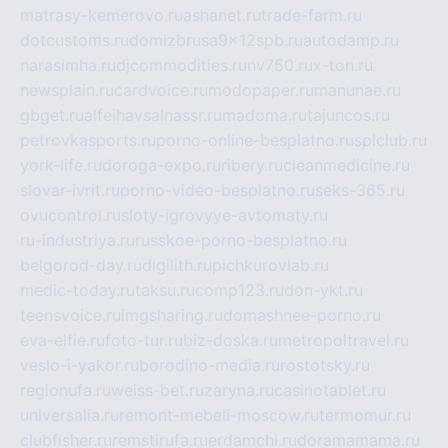
matrasy-kemerovo.ru
ashanet.ru
trade-farm.ru
dotcustoms.ru
domizbrusa9x12spb.ru
autodamp.ru
narasimha.ru
djcommodities.ru
nv750.ru
x-ton.ru
newsplain.ru
cardvoice.ru
modopaper.ru
manunae.ru
gbget.ru
alfeihavsalnassr.ru
madoma.ru
tajuncos.ru
petrovkasports.ru
porno-online-besplatno.ru
splclub.ru
york-life.ru
doroga-expo.ru
ribery.ru
cleanmedicine.ru
slovar-ivrit.ru
porno-video-besplatno.ru
seks-365.ru
ovucontrol.ru
sloty-igrovyye-avtomaty.ru
ru-industriya.ru
russkoe-porno-besplatno.ru
belgorod-day.ru
digilith.ru
pichkurovlab.ru
medic-today.ru
taksu.ru
comp123.ru
don-ykt.ru
teensvoice.ru
imgsharing.ru
domashnee-porno.ru
eva-elfie.ru
foto-tur.ru
biz-doska.ru
metropoltravel.ru
veslo-i-yakor.ru
borodino-media.ru
rostotsky.ru
regionufa.ru
weiss-bet.ru
zaryna.ru
casinotablet.ru
universalia.ru
remont-mebeli-moscow.ru
termomur.ru
clubfisher.ru
remstirufa.ru
erdamchi.ru
doramamama.ru