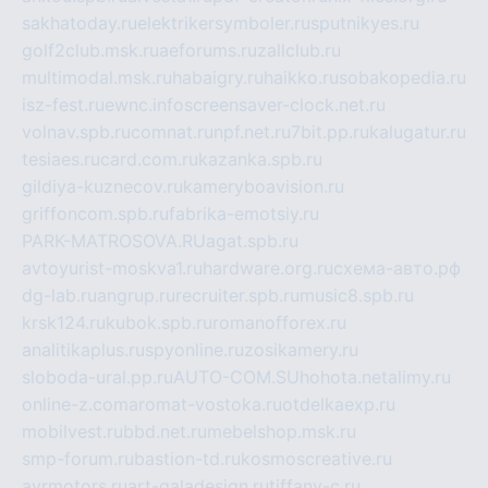
sakhatoday.ru
elektrikersymboler.ru
sputnikyes.ru
golf2club.msk.ru
aeforums.ru
zallclub.ru
multimodal.msk.ru
habaigry.ru
haikko.ru
sobakopedia.ru
isz-fest.ru
ewnc.info
screensaver-clock.net.ru
volnav.spb.ru
comnat.ru
npf.net.ru
7bit.pp.ru
kalugatur.ru
tesiaes.ru
card.com.ru
kazanka.spb.ru
gildiya-kuznecov.ru
kameryboavision.ru
griffoncom.spb.ru
fabrika-emotsiy.ru
PARK-MATROSOVA.RU
agat.spb.ru
avtoyurist-moskva1.ru
hardware.org.ru
схема-авто.рф
dg-lab.ru
angrup.ru
recruiter.spb.ru
music8.spb.ru
krsk124.ru
kubok.spb.ru
romanofforex.ru
analitikaplus.ru
spyonline.ru
zosikamery.ru
sloboda-ural.pp.ru
AUTO-COM.SU
hohota.net
alimy.ru
online-z.com
aromat-vostoka.ru
otdelkaexp.ru
mobilvest.ru
bbd.net.ru
mebelshop.msk.ru
smp-forum.ru
bastion-td.ru
kosmoscreative.ru
avrmotors.ru
art-galadesign.ru
tiffany-c.ru