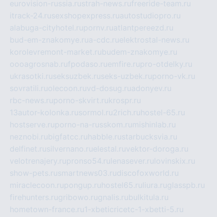
eurovision-russia.ru
strah-news.ru
freeride-team.ru
itrack-24.ru
sexshopexpress.ru
autostudiopro.ru
alabuga-cityhotel.ru
pornv.ru
atlantpereezd.ru
bud-em-znakomye.ru
a-cdc.ru
elektrostal-news.ru
korolevremont-market.ru
budem-znakomye.ru
oooagrosnab.ru
fpodaso.ru
emfire.ru
pro-otdelky.ru
ukrasotki.ru
seksuzbek.ru
seks-uzbek.ru
porno-vk.ru
sovratili.ru
olecoon.ru
vd-dosug.ru
adonyev.ru
rbc-news.ru
porno-skvirt.ru
krospr.ru
13autor-kolonka.ru
sormol.ru
2rich.ru
hostel-65.ru
hostserve.ru
porno-na-russkom.ru
mishinlab.ru
neznobi.ru
bigfatcc.ru
habble.ru
starbucksvia.ru
delfinet.ru
silvernano.ru
elestal.ru
vektor-doroga.ru
velotrenajery.ru
pronso54.ru
lenasever.ru
lovinskix.ru
show-pets.ru
smartnews03.ru
discofoxworld.ru
miraclecoon.ru
pongup.ru
hostel65.ru
liura.ru
glasspb.ru
firehunters.ru
gribowo.ru
gnalis.ru
bulkitula.ru
hometown-france.ru
1-xbeticricetc-1-xbetti-5.ru