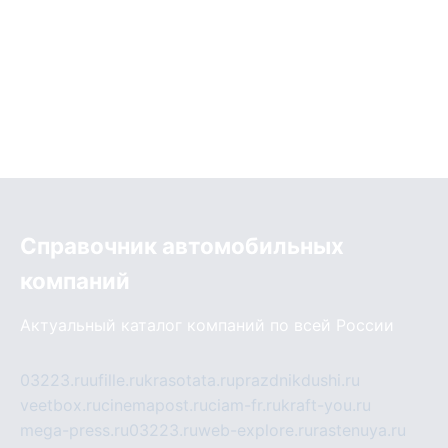
Справочник автомобильных
компаний
Актуальный каталог компаний по всей России
03223.ru
ufille.ru
krasotata.ru
prazdnikdushi.ru
veetbox.ru
cinemapost.ru
ciam-fr.ru
kraft-you.ru
mega-press.ru
03223.ru
web-explore.ru
rastenuya.ru