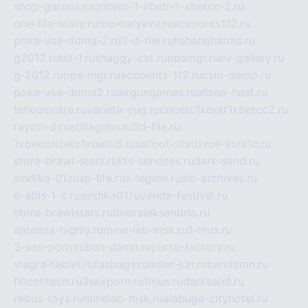
shop-garena.ru
cricetc-1-xbetr-1-xbetcc-2.ru
one-life-story.ru
top-halyava.ru
accounts112.ru
poka-vse-doma-2.ru
3-d-file.ru
hahahaharms.ru
g2012.ru
tst-1.ru
shaggy-cat.ru
opsmgr.ru
ev-gallery.ru
g-2012.ru
ops-mgr.ru
accounts-112.ru
csm-demo.ru
poka-vse-doma2.ru
airgungames.ru
allseo-host.ru
tehosmotre.ru
varieta-yug.ru
cricetc1xbetr1xbetcc2.ru
raytor-d.ru
atillagunn.ru
3d-file.ru
1xbeticricetc1xbetti5.ru
uafoot-statti.ru
e-abis1c.ru
store-brawl-stars.ru
kts-services.ru
dark-sand.ru
sindika-01.ru
sp-life.ru
x-legion.ru
sib-archives.ru
e-abis-1-c.ru
sindika01.ru
venda-festival.ru
store-brawlstars.ru
dooraleksandria.ru
antenna-highly.ru
mine-lab-msk.ru
1-mus.ru
3-sex-porn.ru
ban-damn.ru
purse-factory.ru
viagra-tablet.ru
fasbags.ru
adler-jun.ru
bandamn.ru
fincontech.ru
3sexporn.ru
1mus.ru
darksand.ru
rebus-toys.ru
minelab-msk.ru
alabuga-cityhotel.ru