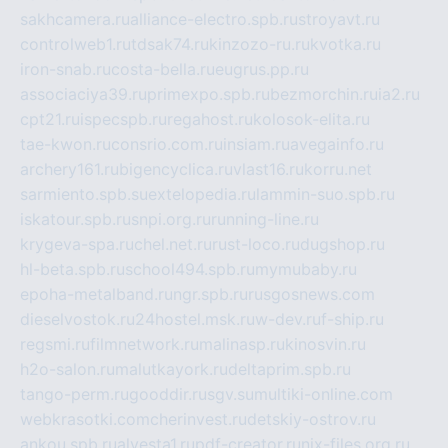
sakhcamera.ru
alliance-electro.spb.ru
stroyavt.ru
controlweb1.ru
tdsak74.ru
kinzozo-ru.ru
kvotka.ru
iron-snab.ru
costa-bella.ru
eugrus.pp.ru
associaciya39.ru
primexpo.spb.ru
bezmorchin.ru
ia2.ru
cpt21.ru
ispecspb.ru
regahost.ru
kolosok-elita.ru
tae-kwon.ru
consrio.com.ru
insiam.ru
avegainfo.ru
archery161.ru
bigencyclica.ru
vlast16.ru
korru.net
sarmiento.spb.su
extelopedia.ru
lammin-suo.spb.ru
iskatour.spb.ru
snpi.org.ru
running-line.ru
krygeva-spa.ru
chel.net.ru
rust-loco.ru
dugshop.ru
hl-beta.spb.ru
school494.spb.ru
mymubaby.ru
epoha-metalband.ru
ngr.spb.ru
rusgosnews.com
dieselvostok.ru
24hostel.msk.ru
w-dev.ru
f-ship.ru
regsmi.ru
filmnetwork.ru
malinasp.ru
kinosvin.ru
h2o-salon.ru
malutkayork.ru
deltaprim.spb.ru
tango-perm.ru
gooddir.ru
sgv.su
multiki-online.com
webkrasotki.com
cherinvest.ru
detskiy-ostrov.ru
ankou.spb.ru
alvesta1.ru
pdf-creator.ru
nix-files.org.ru