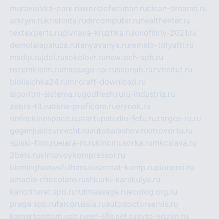
muraviovka-park.ru
worldofwoman.ru
clean-dreams.ru
arkrym.ru
kristinita.ru
dircomputer.ru
healthenter.ru
textexperts.ru
pivnaya-kruzhka.ru
kinofilmy-2021.ru
demolalapaluza.ru
tanyavanya.ru
remstir-tolyatti.ru
msdip.ru
jdol.ru
sokolovr.ru
newtech-spb.ru
rezemkleim.ru
massage-tai.ru
seonub.ru
zvonitut.ru
biolisichka24.ru
mncraft-download.ru
algoritm-sistema.ru
godflesh.ru
ru-industria.ru
zebra-tlt.ru
okna-proficom.ru
erynok.ru
onlinekinospace.ru
startupstudio-fefu.ru
zarges-ru.ru
gegenjustizunrecht.ru
autobalashov.ru
utrovortu.ru
spiski-firm.ru
elara-m.ru
kinomusorka.ru
mkcslava.ru
2bets.ru
vintovoykompressor.ru
birminghamvsfulham.ru
sarmat-komp.ru
pioneeri.ru
amadis-chocolate.ru
shkurki-karakulya.ru
kanotiforet.spb.ru
tutmassage.ru
ecolog.org.ru
praga.spb.ru
falcorussia.ru
autodoctorservis.ru
kamertondom.spb.ru
net-life.net.ru
avto-vozim.ru